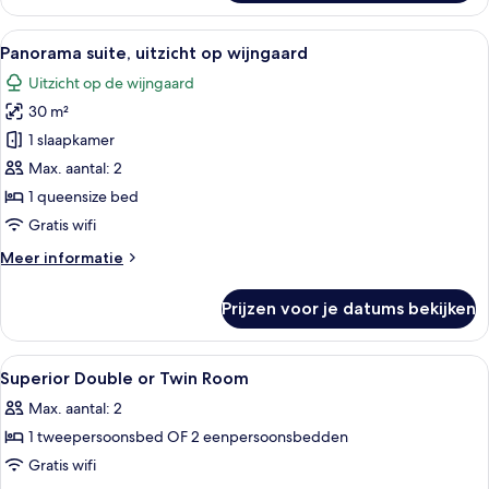
kamer,
1
Alle
Een slaapkamer met een hemelbed, een
8
twee-
Panorama suite, uitzicht op wijngaard
foto's
of
Uitzicht op de wijngaard
2
voor
eenpersoonsbedden
30 m²
Panorama
suite,
1 slaapkamer
uitzicht
Max. aantal: 2
op
1 queensize bed
wijngaard
Gratis wifi
laden
Meer
Meer informatie
details
over
Prijzen voor je datums bekijken
Panorama
suite,
uitzicht
Alle
Een slaapkamer met een houten plafon
12
op
Superior Double or Twin Room
foto's
wijngaard
Max. aantal: 2
voor
1 tweepersoonsbed OF 2 eenpersoonsbedden
Superior
Double
Gratis wifi