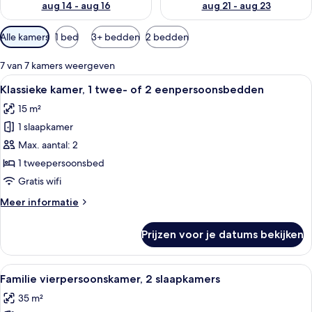
aug 14 - aug 16
aug 21 - aug 23
Beschikbare
Alle kamers
1 bed
3+ bedden
2 bedden
filters
voor
7 van 7 kamers weergeven
kamers
Alle
Een slaapkamer met een houten plafon
7
Klassieke kamer, 1 twee- of 2 eenpersoonsbedden
foto's
15 m²
voor
1 slaapkamer
Klassieke
kamer,
Max. aantal: 2
1
1 tweepersoonsbed
twee-
Gratis wifi
of
Meer
Meer informatie
2
details
eenpersoonsbedden
over
Prijzen voor je datums bekijken
Klassieke
laden
kamer,
1
Alle
Een slaapkamer met een groot bed, tw
6
twee-
Familie vierpersoonskamer, 2 slaapkamers
foto's
of
35 m²
2
voor