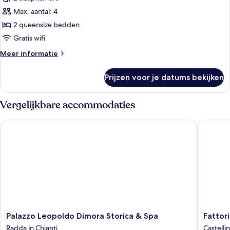
Familie
suite,
Max. aantal: 4
2
2 queensize bedden
slaapkamers,
Gratis wifi
2
Meer
Meer informatie
badkamers
details
laden
over
Prijzen voor je datums bekijken
Familie
suite,
2
Vergelijkbare accommodaties
slaapkamers,
2
Palazzo Leopoldo Dimora Storica & Spa
Fattoria 
badkamers
Palazzo
Fattoria
Palazzo Leopoldo Dimora Storica & Spa
Fattori
Leopoldo
di
Radda in Chianti
Castellin