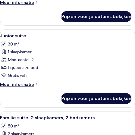
or
Meer
Meer informatie
Twin
details
over
Room
Prijzen voor je datums bekijken
Superior
laden
Double
or
Alle
Een hemelbed, een houten garderobe, 
6
Twin
Junior suite
foto's
Room
30 m²
voor
1 slaapkamer
Junior
suite
Max. aantal: 2
laden
1 queensize bed
Gratis wifi
Meer
Meer informatie
details
over
Prijzen voor je datums bekijken
Junior
suite
Alle
Een gezellige woonkamer met een bank
4
Familie suite, 2 slaapkamers, 2 badkamers
foto's
50 m²
voor
2 slaapkamers