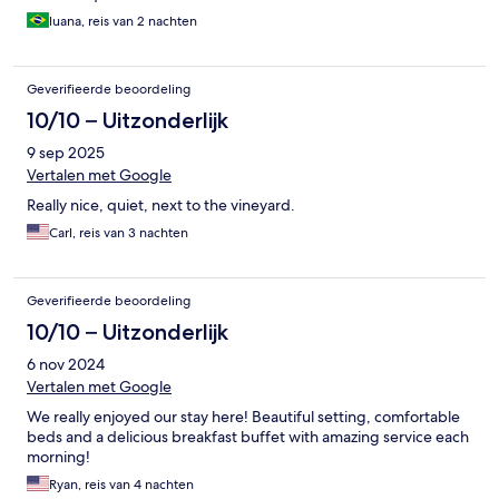
uns 15 minutos de carro desse local. Um lugar que não tem nada
luana, reis van 2 nachten
para fazer.
Geverifieerde beoordeling
10/10 – Uitzonderlijk
9 sep 2025
Vertalen met Google
Really nice, quiet, next to the vineyard.
Carl, reis van 3 nachten
Geverifieerde beoordeling
10/10 – Uitzonderlijk
6 nov 2024
Vertalen met Google
We really enjoyed our stay here! Beautiful setting, comfortable
beds and a delicious breakfast buffet with amazing service each
morning!
Ryan, reis van 4 nachten