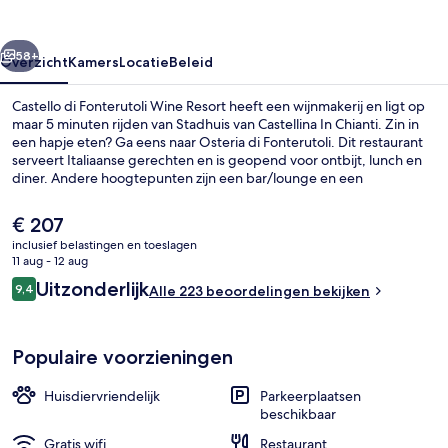
Resort
rige
Volgende
58+
Overzicht
Kamers
Locatie
Beleid
Castello di Fonterutoli Wine Resort heeft een wijnmakerij en ligt op
maar 5 minuten rijden van Stadhuis van Castellina In Chianti. Zin in
een hapje eten? Ga eens naar Osteria di Fonterutoli. Dit restaurant
serveert Italiaanse gerechten en is geopend voor ontbijt, lunch en
diner. Andere hoogtepunten zijn een bar/lounge en een
snackbar/deli. Andere reizigers zijn heel enthousiast over het
behulpzame personeel.
De
€ 207
huidige
inclusief belastingen en toeslagen
prijs
11 aug - 12 aug
Exterieur
is
Beoordelingen
Uitzonderlijk
9,4
Alle 223 beoordelingen bekijken
€ 207
9,4 op 10 –
Populaire voorzieningen
Huisdiervriendelijk
Parkeerplaatsen
beschikbaar
Gratis wifi
Restaurant