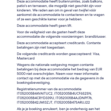
Deze accommodatie heeft buitenruimtes, zoals balkons,
patio's en terrassen, die mogelijk niet geschikt zijn voor
kinderen. We raden aan om in geval van twijfel vóór
aankomst de accommodatie te contacteren en te vragen
of ze een geschikte kamer voor je hebben.
Deze accommodatie heeft geen lift.
Voor de veiligheid van de gasten heeft deze
accommodatie de volgende voorzieningen: brandblusser.
Deze accommodatie accepteert creditcards. Contante
betalingen zijn niet toegestaan.
De volgende creditcards worden geaccepteerd: Visa,
Mastercard
Wegens de nationale wetgeving mogen contante
betalingen bij deze accommodatie het bedrag van EUR
5000 niet overschrijden. Neem voor meer informatie
contact op met de accommodatie via de gegevens in de
boekingsbevestiging.
Registratienummer van de accommodatie
IT052005B44VAITUC2, IT052005B4UCF6S2SN,
IT052005B4CRYD339U, IT052005B4AJDNPF76,
IT052005B42JMI3ZJT, IT052005B47SARUJ22
Als je je boeking annuleert, ben je onderhevig aan het