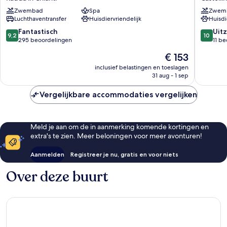
Dimora
Vegi
Zwembad
Spa
Zwem
Storica
Castelli
Luchthaventransfer
Huisdiervriendelijk
Huisdi
&
in
Spa
Chianti
9.2
10.0
Fantastisch
Uitz
9,2
10
Radda
van
van
295 beoordelingen
11 b
in
10,
10,
De
€ 153
Chianti
Fantastisch,
Uitzonder
prijs
295
11
inclusief belastingen en toeslagen
is
31 aug - 1 sep
beoordelingen
beoorde
€ 153
Vergelijkbare accommodaties vergelijken
Meld je aan om de in aanmerking komende kortingen en
extra's te zien. Meer beloningen voor meer avonturen!
Aanmelden
Registreer je nu, gratis en voor niets
Over deze buurt