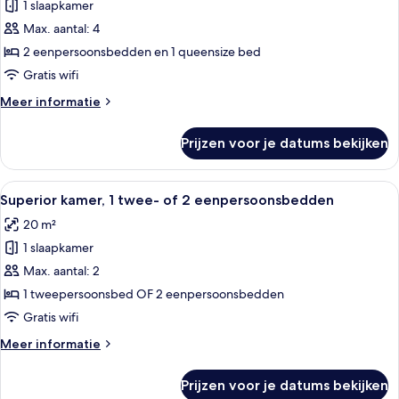
eenpersoonsbedden
1 slaapkamer
Familie
vierpersoonskamer,
Max. aantal: 4
2
2 eenpersoonsbedden en 1 queensize bed
slaapkamers
Gratis wifi
laden
Meer
Meer informatie
details
over
Prijzen voor je datums bekijken
Familie
vierpersoonskamer,
2
Alle
Een slaapkamer met een houten vloer,
7
slaapkamers
Superior kamer, 1 twee- of 2 eenpersoonsbedden
foto's
20 m²
voor
1 slaapkamer
Superior
kamer,
Max. aantal: 2
1
1 tweepersoonsbed OF 2 eenpersoonsbedden
twee-
Gratis wifi
of
Meer
Meer informatie
2
details
eenpersoonsbedden
over
Prijzen voor je datums bekijken
Superior
laden