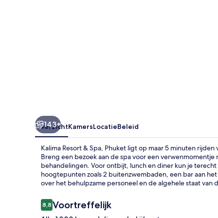
143+
Overzicht
Kamers
Locatie
Beleid
Kalima Resort & Spa, Phuket ligt op maar 5 minuten rijden
Breng een bezoek aan de spa voor een verwenmomentje m
behandelingen. Voor ontbijt, lunch en diner kun je terecht b
hoogtepunten zoals 2 buitenzwembaden, een bar aan het z
over het behulpzame personeel en de algehele staat van
Beoordelingen
Voortreffelijk
8,8
8,8 op 10 –