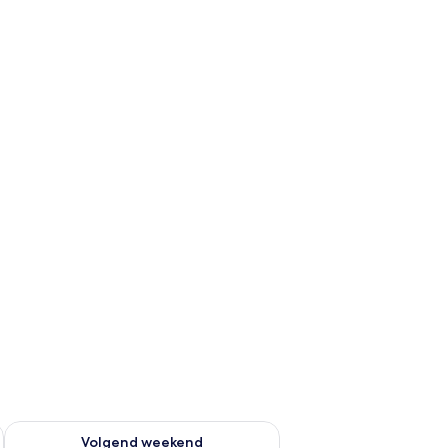
 dit weekend aug 7 - aug 9
De beschikbaarheid controleren voor volgend weekend aug 14
Volgend weekend