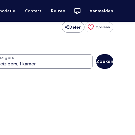
modatie
Contact
Reizen
Aanmelden
Delen
Opslaan
izigers
Zoeken