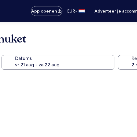
•
App openen
EUR
Adverteer je accom
Phuket
Datums
Re