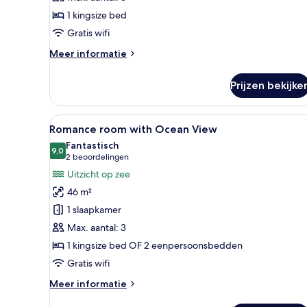
uitzicht
1 kingsize bed
op
Gratis wifi
oceaan
Meer
Meer informatie
laden
details
over
Prijzen bekijke
Villa,
1
slaapkamer,
Alle
Een moderne hotelkamer met ee
4
privézwembad,
Romance room with Ocean View
foto's
uitzicht
Fantastisch
op
voor
9,0
9,0 van 10
(2
2 beoordelingen
oceaan
Romance
beoordelingen)
Uitzicht op zee
room
46 m²
with
1 slaapkamer
Ocean
Max. aantal: 3
View
1 kingsize bed OF 2 eenpersoonsbedden
laden
Gratis wifi
Meer
Meer informatie
details