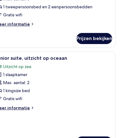
tzicht
1 tweepersoonsbed en 2 eenpersoonsbedden
p
Gratis wifi
ceaan
eer
er informatie
aden
tails
er
Prijzen bekijken
la,
aapkamers,
t een tafel en stoelen.
uis op de kamer, een bureau
le
Hotelkamer met een bed voorzien van een har
6
ivézwembad,
nior suite, uitzicht op oceaan
oto's
tzicht
Uitzicht op zee
p
oor
eaan
1 slaapkamer
unior
ite,
Max. aantal: 2
tzicht
1 kingsize bed
p
Gratis wifi
ceaan
eer
er informatie
aden
tails
er
nior
ite,
tzicht