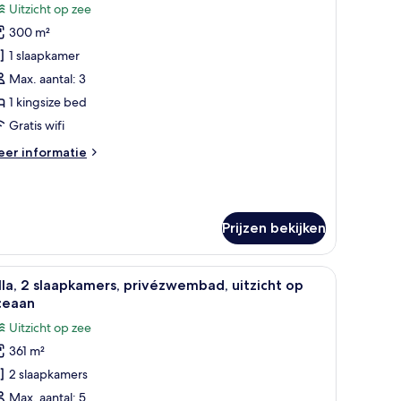
Uitzicht op zee
aisonnette,
300 m²
rivézwembad,
1 slaapkamer
tzicht
p
Max. aantal: 3
ceaan
1 kingsize bed
illa)
Gratis wifi
aden
eer
er informatie
tails
er
isonnette,
ivézwembad,
Prijzen bekijken
tzicht
p
eaan
 ramen.
bank, een bureau en een spiegel.
le
Een moderne slaapkamer met een groot bed, ee
lla)
11
lla, 2 slaapkamers, privézwembad, uitzicht op
oto's
ceaan
oor
Uitzicht op zee
lla,
361 m²
2 slaapkamers
laapkamers,
rivézwembad,
Max. aantal: 5