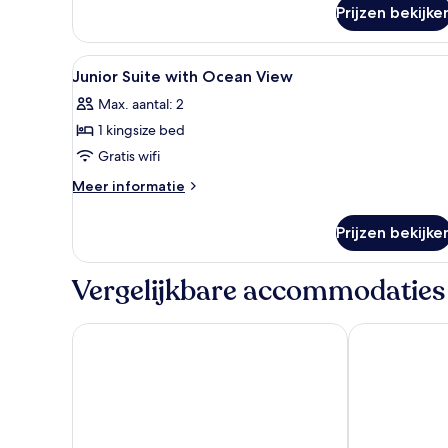
over
Prijzen bekijke
Romance
room
with
Alle
Luxe beddengoed, een minibar,
11
Ocean
Junior Suite with Ocean View
foto's
View
Max. aantal: 2
voor
1 kingsize bed
Junior
Suite
Gratis wifi
with
Meer
Meer informatie
Ocean
details
over
View
Prijzen bekijke
Junior
laden
Suite
with
Vergelijkbare accommodaties
Ocean
View
Diamond Cliff Resort & Spa, Patong Beach
Avista Hideaw