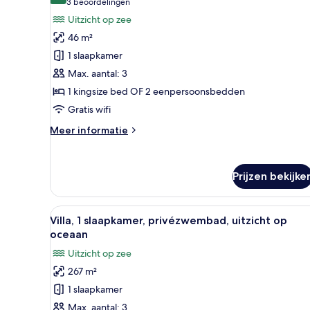
(3
3 beoordelingen
Honeymoon
beoordelingen)
Uitzicht op zee
Sea
46 m²
View
1 slaapkamer
laden
Max. aantal: 3
1 kingsize bed OF 2 eenpersoonsbedden
Gratis wifi
Meer
Meer informatie
details
over
Honeymoon
Prijzen bekijke
Sea
View
Alle
Een slaapkamer met een groot 
11
Villa, 1 slaapkamer, privézwembad, uitzicht op
foto's
oceaan
voor
Uitzicht op zee
Villa,
267 m²
1
1 slaapkamer
slaapkamer,
privézwembad,
Max. aantal: 3