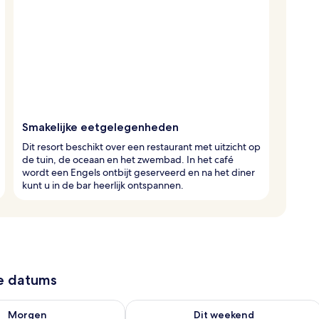
Smakelijke eetgelegenheden
Dit resort beschikt over een restaurant met uitzicht op
de tuin, de oceaan en het zwembad. In het café
wordt een Engels ontbijt geserveerd en na het diner
kunt u in de bar heerlijk ontspannen.
ze datums
7 - aug 8
rheid controleren voor morgen aug 8 - aug 9
De beschikbaarheid controleren voor
Morgen
Dit weekend