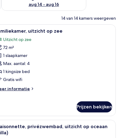
aug 14 - aug 16
14 van 14 kamers weergeven
 bed, een televisie, een badkuip en een balkon met uitzicht op zee.
le
Een moderne hotelkamer met balkon, een bank
12
miliekamer, uitzicht op zee
oto's
Uitzicht op zee
oor
72 m²
amiliekamer,
tzicht
1 slaapkamer
p
Max. aantal: 4
ee
1 kingsize bed
aden
Gratis wifi
eer
er informatie
tails
er
miliekamer,
Prijzen bekijken
tzicht
p
ee
 bed, een bureau en uitzicht op zee.
le
Een moderne hotelkamer met een groot bed, e
15
aisonnette, privézwembad, uitzicht op oceaan
oto's
illa)
oor