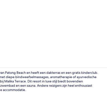
Luxe beddeng
 van Patong Beach en heeft een dakterras en een gratis kinderclub.
et diepe bindweefselmassages, aromatherapie of ayurvedische
ij Malika Terrace. Dit resort in luxe stijl biedt bovendien
Luxe beddeng
wembad en een sauna. Andere reizigers zijn heel enthousiast
 de accommodatie.