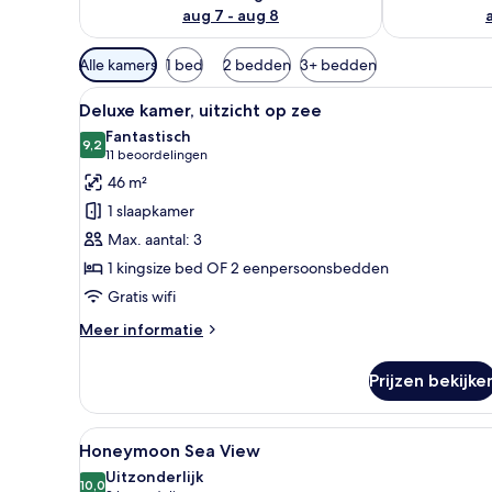
aug 7 - aug 8
Beschikbare
Alle kamers
1 bed
2 bedden
3+ bedden
filters
Alle
Een moderne hotelkamer met ee
voor
10
Deluxe kamer, uitzicht op zee
foto's
kamers
Fantastisch
voor
9,2
9,2 van 10
(11
11 beoordelingen
Deluxe
beoordelingen)
46 m²
kamer,
1 slaapkamer
uitzicht
Max. aantal: 3
op
1 kingsize bed OF 2 eenpersoonsbedden
zee
Gratis wifi
laden
Meer
Meer informatie
details
over
Prijzen bekijke
Deluxe
kamer,
uitzicht
Alle
Een hotelkamer met een groot 
6
op
Honeymoon Sea View
foto's
zee
Uitzonderlijk
voor
10,0
10,0 van 10