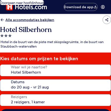
Doorgaan naar hoofdinhoud
Download de app
Alle accommodaties bekijken
Hotel Silberhorn
3.0-
sterrenaccommodatie
Hotel in de buurt van de piste met skiopslagruimte, in de buurt van
Staubbach-watervallen
Kies datums om prijzen te bekijken
Waar wil je naartoe?
Datums
Reizigers