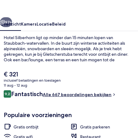
rige
Volgende
97+
Overzicht
Kamers
Locatie
Beleid
Hotel Silberhorn ligt op minder dan 15 minuten lopen van
Staubbach-watervallen. In de buurt zijn winterse activiteiten als
alpineskiën, snowboarden en sleeën mogelijk. Als je trek hebt
gekregen, kun je bij Gletscherstuba terecht voor ontbijt en diner.
Ook een bar/lounge, een terras en een tuin mogen tot de
hoogtepunten worden gerekend. Een skipasservice en een
skiopslagruimte zijn ook beschikbaar. Andere reizigers zijn erg te
De
€ 321
spreken over het behulpzame personeel en het ontbijt.
huidige
inclusief belastingen en toeslagen
prijs
11 aug - 12 aug
Interieur
is
Beoordelingen
Fantastisch
9,2
Alle 667 beoordelingen bekijken
€ 321
9,2 op 10 –
Populaire voorzieningen
Gratis ontbijt
Gratis parkeren
Gratis wifi
Restaurant