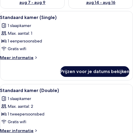
aug 7 - aug 9
aug 14 - aug 16
Alle
Een hotelkamer met een groot bed, ee
7
Standaard kamer (Single)
foto's
1 slaapkamer
voor
Max. aantal: 1
Standaard
kamer
1 eenpersoonsbed
(Single)
Gratis wifi
laden
Meer
Meer informatie
details
over
Prijzen voor je datums bekijken
Standaard
kamer
(Single)
Alle
Een moderne slaapkamer met een groo
10
Standaard kamer (Double)
foto's
1 slaapkamer
voor
Max. aantal: 2
Standaard
kamer
1 tweepersoonsbed
(Double)
Gratis wifi
laden
Meer
Meer informatie