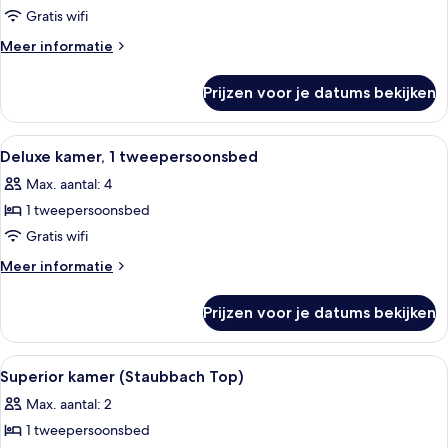
kamer
Gratis wifi
(Valley
Meer
Meer informatie
View
details
over
Top
Prijzen voor je datums bekijken
Deluxe
Superior)
kamer
laden
(Valley
Alle
Een groot bed met een houten hoofdb
11
View
Deluxe kamer, 1 tweepersoonsbed
foto's
Top
Max. aantal: 4
Superior)
voor
1 tweepersoonsbed
Deluxe
kamer,
Gratis wifi
1
Meer
Meer informatie
tweepersoonsbed
details
over
laden
Prijzen voor je datums bekijken
Deluxe
kamer,
1
Alle
Een moderne badkamer met een vrijst
8
tweepersoonsbed
Superior kamer (Staubbach Top)
foto's
Max. aantal: 2
voor
1 tweepersoonsbed
Superior