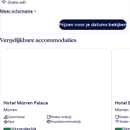
kamer
Gratis wifi
(Staubbach
Meer
Meer informatie
Top)
details
over
laden
Prijzen voor je datums bekijken
Superior
kamer
(Staubbach
Vergelijkbare accommodaties
Top)
Hotel Mürren Palace
Hotel Ed
Hotel
Hotel
Hotel Mürren Palace
Hotel 
Mürren
Edelwei
Mürren
Mürren
Palace
Superio
Zwembad
Gratis ontbijt
Gratis 
Mürren
Mürren
Spa
Huisdiervriendelijk
Gratis 
9.8
9.4
Uitzonderlijk
Uitz