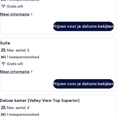
(Valley
Gratis wifi
View
Meer
Meer informatie
Superior
details
H100)
over
Prijzen voor je datums bekijken
Deluxe
laden
kamer
(Valley
Alle
Een gezellige kamer met een bruine ba
4
View
Suite
foto's
Superior
Max. aantal: 3
H100)
voor
1 tweepersoonsbed
Suite
laden
Gratis wifi
Meer
Meer informatie
details
over
Prijzen voor je datums bekijken
Suite
Alle
Een gezellige slaapkamer met een gro
8
Deluxe kamer (Valley View Top Superior)
foto's
Max. aantal: 4
voor
1 tweepersoonsbed
Deluxe