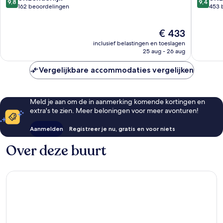
9,8
9,4
van
van
162 beoordelingen
453 
10,
10,
Uitzonderlijk,
Uitzonder
De
€ 433
162
453
prijs
beoordelingen
beoorde
inclusief belastingen en toeslagen
is
25 aug - 26 aug
€ 433
Vergelijkbare accommodaties vergelijken
Meld je aan om de in aanmerking komende kortingen en
extra's te zien. Meer beloningen voor meer avonturen!
Aanmelden
Registreer je nu, gratis en voor niets
Over deze buurt