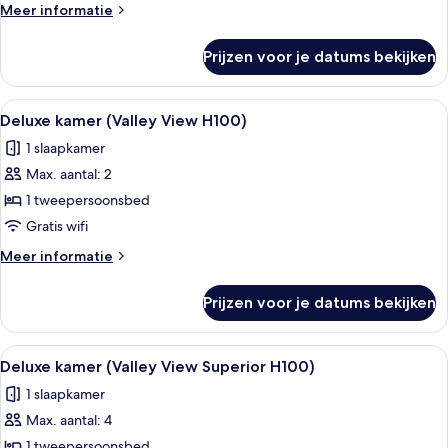
laden
Meer
Meer informatie
details
over
Prijzen voor je datums bekijken
Superior
kamer
(Staubbach)
Alle
Een slaapkamer met een groot bed, ho
3
Deluxe kamer (Valley View H100)
foto's
1 slaapkamer
voor
Max. aantal: 2
Deluxe
kamer
1 tweepersoonsbed
(Valley
Gratis wifi
View
Meer
Meer informatie
H100)
details
laden
over
Prijzen voor je datums bekijken
Deluxe
kamer
(Valley
Alle
Een moderne slaapkamer met een hout
3
View
Deluxe kamer (Valley View Superior H100)
foto's
H100)
1 slaapkamer
voor
Max. aantal: 4
Deluxe
kamer
1 tweepersoonsbed