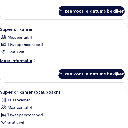
details
over
Prijzen voor je datums bekijken
Standaard
kamer
(Double)
Alle
Een hotelkamer met een bank, een klein
10
Superior kamer
foto's
Max. aantal: 4
voor
1 tweepersoonsbed
Superior
kamer
Gratis wifi
laden
Meer
Meer informatie
details
over
Prijzen voor je datums bekijken
Superior
kamer
Alle
Een moderne hotelkamer met een groot
4
Superior kamer (Staubbach)
foto's
1 slaapkamer
voor
Max. aantal: 4
Superior
kamer
1 tweepersoonsbed
(Staubbach)
Gratis wifi