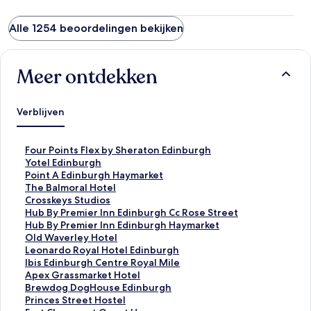
Alle 1254 beoordelingen bekijken
Meer ontdekken
Verblijven
L
Four Points Flex by Sheraton Edinburgh
i
L
Yotel Edinburgh
n
i
L
Point A Edinburgh Haymarket
k
n
i
L
The Balmoral Hotel
o
k
n
i
L
Crosskeys Studios
p
o
k
n
i
L
Hub By Premier Inn Edinburgh Cc Rose Street
e
p
o
k
n
i
L
Hub By Premier Inn Edinburgh Haymarket
n
e
p
o
k
n
i
L
Old Waverley Hotel
t
n
e
p
o
k
n
i
L
Leonardo Royal Hotel Edinburgh
d
t
n
e
p
o
k
n
i
L
Ibis Edinburgh Centre Royal Mile
e
d
t
n
e
p
o
k
n
i
L
Apex Grassmarket Hotel
p
e
d
t
n
e
p
o
k
n
i
L
Brewdog DogHouse Edinburgh
a
p
e
d
t
n
e
p
o
k
n
i
L
Princes Street Hostel