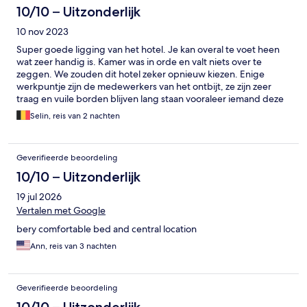
10/10 – Uitzonderlijk
10 nov 2023
Super goede ligging van het hotel. Je kan overal te voet heen
wat zeer handig is. Kamer was in orde en valt niets over te
zeggen. We zouden dit hotel zeker opnieuw kiezen. Enige
werkpuntje zijn de medewerkers van het ontbijt, ze zijn zeer
traag en vuile borden blijven lang staan vooraleer iemand deze
komt wegruimen. Is jammer want zo druk was het niet aan het
Selin, reis van 2 nachten
ontbijt. Voor de rest ruime keuze en het was een lekker ontbijt.
Geverifieerde beoordeling
10/10 – Uitzonderlijk
19 jul 2026
Vertalen met Google
bery comfortable bed and central location
Ann, reis van 3 nachten
Geverifieerde beoordeling