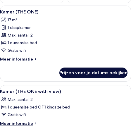
Alle
Een hotelkamer met een bed, twee kuss
4
Kamer (THE ONE)
foto's
17 m²
voor
1 slaapkamer
Kamer
(THE
Max. aantal: 2
ONE)
1 queensize bed
laden
Gratis wifi
Meer
Meer informatie
details
over
Prijzen voor je datums bekijken
Kamer
(THE
ONE)
Alle
Een hotelkamer met een groot bed, ee
5
Kamer (THE ONE with view)
foto's
Max. aantal: 2
voor
1 queensize bed OF 1 kingsize bed
Kamer
(THE
Gratis wifi
ONE
Meer
Meer informatie
with
details