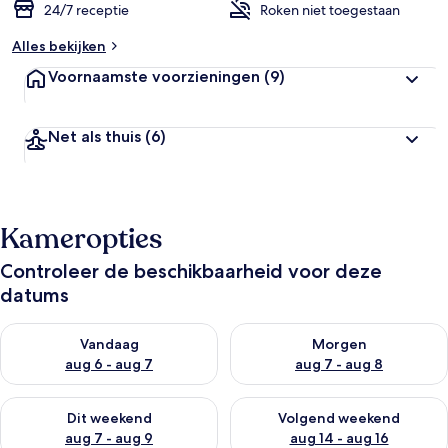
24/7 receptie
Roken niet toegestaan
Alles bekijken
Voornaamste voorzieningen
(9)
Net als thuis
(6)
Kameropties
Controleer de beschikbaarheid voor deze
datums
De beschikbaarheid controleren voor vanavond aug 6 - aug 7
De beschikbaarheid controler
Vandaag
Morgen
aug 6 - aug 7
aug 7 - aug 8
De beschikbaarheid controleren voor dit weekend aug 7 - aug
De beschikbaarheid controler
Dit weekend
Volgend weekend
aug 7 - aug 9
aug 14 - aug 16