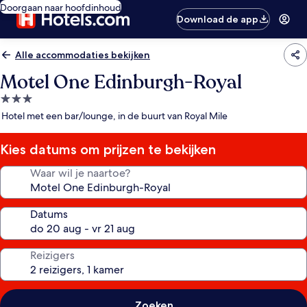
Doorgaan naar hoofdinhoud
Download de app
Alle accommodaties bekijken
Motel One Edinburgh-Royal
3.0-
sterrenaccommodatie
Hotel met een bar/lounge, in de buurt van Royal Mile
Kies datums om prijzen te bekijken
Waar wil je naartoe?
Datums
Reizigers
Zoeken