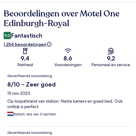
Beoordelingen over Motel One
Beoordelingen
Edinburgh-Royal
Fantastisch
9,0
1.254 beoordelingen
9,4
8,6
9,2
Netheid
Voorzieningen
Personeel en service
Beoordelingen
Geverifieerde beoordeling
8/10 – Zeer goed
15 nov 2023
Op loopafstand van station. Nette kamers en goed bed. Ook
ontbijt is perfect
Robert, reis van 3 nachten
Geverifieerde beoordeling