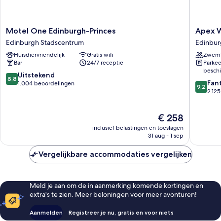
Motel
Apex
Motel One Edinburgh-Princes
Apex W
One
Waterlo
Edinburgh Stadscentrum
Edinbur
Edinburgh-
Place
Huisdiervriendelijk
Gratis wifi
Zwem
Princes
Hotel
Bar
24/7 receptie
Parkee
Edinburgh
Edinbur
beschi
Stadscentrum
Stadsce
8.8
Uitstekend
8,8
9.2
Fan
van
1.004 beoordelingen
9,2
van
2.12
10,
10,
Uitstekend,
Fantasti
1.004
De
€ 258
2.125
beoordelingen
prijs
beoorde
inclusief belastingen en toeslagen
is
31 aug - 1 sep
€ 258
Vergelijkbare accommodaties vergelijken
Meld je aan om de in aanmerking komende kortingen en
extra's te zien. Meer beloningen voor meer avonturen!
Aanmelden
Registreer je nu, gratis en voor niets