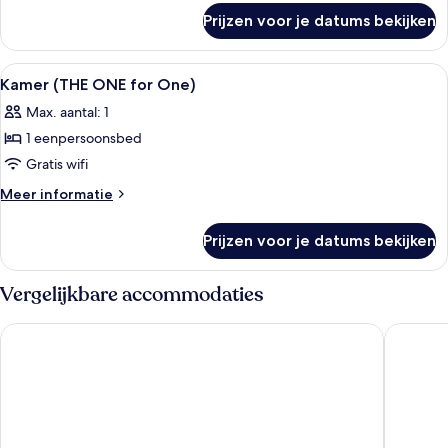
over
view)
Prijzen voor je datums bekijken
Kamer
laden
(THE
ONE
Alle
Een hotelkamer met een bed, een bure
4
with
Kamer (THE ONE for One)
foto's
view)
Max. aantal: 1
voor
1 eenpersoonsbed
Kamer
(THE
Gratis wifi
ONE
Meer
Meer informatie
for
details
over
One)
Prijzen voor je datums bekijken
Kamer
laden
(THE
ONE
Vergelijkbare accommodaties
for
One)
Motel One Edinburgh-Princes
Apex Wat