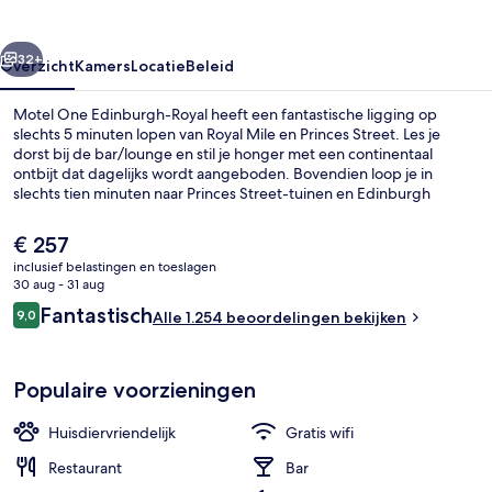
rige
Volgende
32+
Overzicht
Kamers
Locatie
Beleid
Motel One Edinburgh-Royal heeft een fantastische ligging op
slechts 5 minuten lopen van Royal Mile en Princes Street. Les je
dorst bij de bar/lounge en stil je honger met een continentaal
ontbijt dat dagelijks wordt aangeboden. Bovendien loop je in
slechts tien minuten naar Princes Street-tuinen en Edinburgh
Castle. Andere reizigers zijn erg te spreken over het behulpzame
personeel en de algehele staat van de accommodatie. De
De
€ 257
accommodatie ligt op korte loopafstand van het openbaar vervoer:
huidige
inclusief belastingen en toeslagen
het is 6 minuten lopen naar St Andrew Square Tramhalte en 8
prijs
30 aug - 31 aug
minuten naar Princes Street Tramhalte.
Lobbylounge
is
Beoordelingen
Fantastisch
9,0
Alle 1.254 beoordelingen bekijken
€ 257
9,0 op 10 –
Populaire voorzieningen
Huisdiervriendelijk
Gratis wifi
Restaurant
Bar