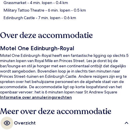
Grassmarket
- 4 min. lopen
- 0.4 km
Military Tattoo Theatre
- 6 min. lopen
- 0.5 km
Edinburgh Castle
- 7 min. lopen
- 0.6 km
Over deze accommodatie
Motel One Edinburgh-Royal
Motel One Edinburgh-Royal heeft een fantastische ligging op slechts 5
minuten lopen van Royal Mile en Princes Street. Les je dorst bij de
bar/lounge en stil je honger met een continentaal ontbijt dat dagelijks
wordt aangeboden. Bovendien loop je in slechts tien minuten naar
Princes Street-tuinen en Edinburgh Castle. Andere reizigers zijn erg te
spreken over het behulpzame personeel en de algehele staat van de
accommodatie. De accommodatie ligt op korte loopafstand van het
openbaar vervoer: het is 6 minuten lopen naar St Andrew Square
Tramhalte en 8 minuten naar Princes Street Tramhalte.
Informatie over annuleringsrechten
Meer over deze accommodatie
Overzicht