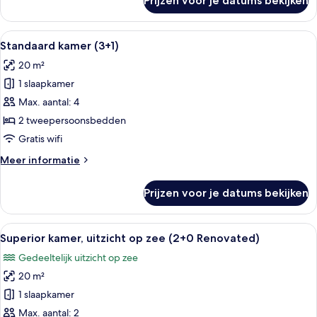
Prijzen voor je datums bekijken
Standaard
kamer
(2+2)
Alle
Een hotelkamer met een groot bed, een
2
Standaard kamer (3+1)
foto's
20 m²
voor
1 slaapkamer
Standaard
kamer
Max. aantal: 4
(3+1)
2 tweepersoonsbedden
laden
Gratis wifi
Meer
Meer informatie
details
over
Prijzen voor je datums bekijken
Standaard
kamer
(3+1)
Alle
Een hotelkamer met een bed, nachtkast
2
Superior kamer, uitzicht op zee (2+0 Renovated)
foto's
Gedeeltelijk uitzicht op zee
voor
20 m²
Superior
kamer,
1 slaapkamer
uitzicht
Max. aantal: 2