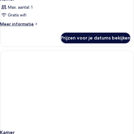
Max. aantal: 1
Gratis wifi
Meer
Meer informatie
details
over
Prijzen voor je datums bekijken
Kamer
Kamer