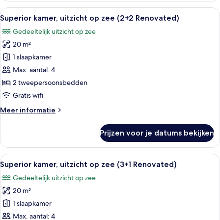
uitzicht
Alle
Een hotelkamer met een bed, nachtkast
2
op
Superior kamer, uitzicht op zee (2+2 Renovated)
foto's
zee
Gedeeltelijk uitzicht op zee
(2+1
voor
Renovated)
20 m²
Superior
kamer,
1 slaapkamer
uitzicht
Max. aantal: 4
op
2 tweepersoonsbedden
zee
Gratis wifi
(2+2
Meer
Meer informatie
Renovated)
details
laden
over
Prijzen voor je datums bekijken
Superior
kamer,
uitzicht
Alle
Een hotelkamer met een bed, nachtkast
2
op
Superior kamer, uitzicht op zee (3+1 Renovated)
foto's
zee
Gedeeltelijk uitzicht op zee
(2+2
voor
Renovated)
20 m²
Superior
kamer,
1 slaapkamer
uitzicht
Max. aantal: 4