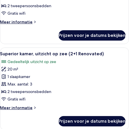
op
2 tweepersoonsbedden
zee
Gratis wifi
(2+0
Meer
Meer informatie
Renovated)
details
laden
over
Prijzen voor je datums bekijken
Superior
kamer,
uitzicht
Alle
Een hotelkamer met een bed, nachtkast
2
op
Superior kamer, uitzicht op zee (2+1 Renovated)
foto's
zee
Gedeeltelijk uitzicht op zee
(2+0
voor
Renovated)
20 m²
Superior
kamer,
1 slaapkamer
uitzicht
Max. aantal: 3
op
2 tweepersoonsbedden
zee
Gratis wifi
(2+1
Meer
Meer informatie
Renovated)
details
laden
over
Prijzen voor je datums bekijken
Superior
kamer,