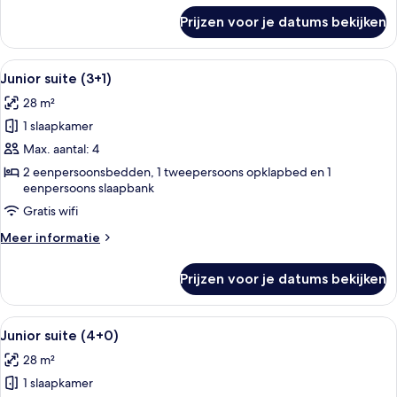
over
Prijzen voor je datums bekijken
Junior
suite
(3+0)
Alle
Een moderne woonkamer met een flatsc
14
Junior suite (3+1)
foto's
28 m²
voor
1 slaapkamer
Junior
suite
Max. aantal: 4
(3+1)
2 eenpersoonsbedden, 1 tweepersoons opklapbed en 1
eenpersoons slaapbank
laden
Gratis wifi
Meer
Meer informatie
details
over
Prijzen voor je datums bekijken
Junior
suite
(3+1)
Alle
Een moderne woonkamer met een flatsc
14
Junior suite (4+0)
foto's
28 m²
voor
1 slaapkamer
Junior