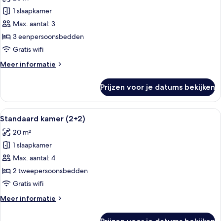
voor
1 slaapkamer
Standaard
kamer
Max. aantal: 3
(2+1)
3 eenpersoonsbedden
laden
Gratis wifi
Meer
Meer informatie
details
over
Prijzen voor je datums bekijken
Standaard
kamer
(2+1)
Alle
Een hotelkamer met een groot bed, een
2
Standaard kamer (2+2)
foto's
20 m²
voor
1 slaapkamer
Standaard
kamer
Max. aantal: 4
(2+2)
2 tweepersoonsbedden
laden
Gratis wifi
Meer
Meer informatie
details
over