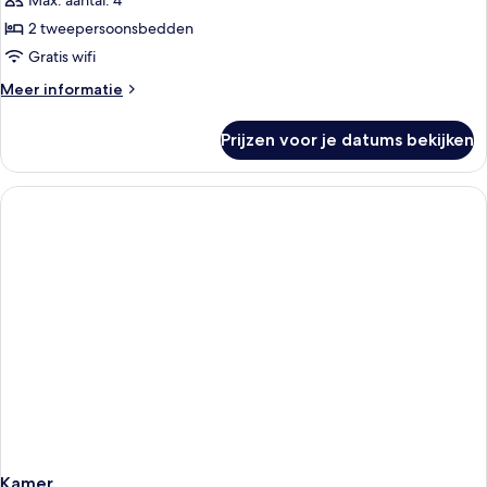
Max. aantal: 4
op
2 tweepersoonsbedden
zee
Gratis wifi
(4+0
Meer
Meer informatie
Renovated)
details
laden
over
Prijzen voor je datums bekijken
Superior
kamer,
uitzicht
op
zee
(4+0
Renovated)
Kamer