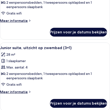
(3+0)
2 eenpersoonsbedden, 1 tweepersoons opklapbed en 1
eenpersoons slaapbank
laden
Gratis wifi
Meer
Meer informatie
details
over
Prijzen voor je datums bekijken
Junior
suite
(3+0)
Alle
Een balkon met uitzicht op een zwem
13
Junior suite, uitzicht op zwembad (3+1)
foto's
28 m²
voor
1 slaapkamer
Junior
suite,
Max. aantal: 4
uitzicht
2 eenpersoonsbedden, 1 tweepersoons opklapbed en 1
eenpersoons slaapbank
op
zwembad
Gratis wifi
(3+1)
Meer
Meer informatie
laden
details
over
Prijzen voor je datums bekijken
Junior
suite,