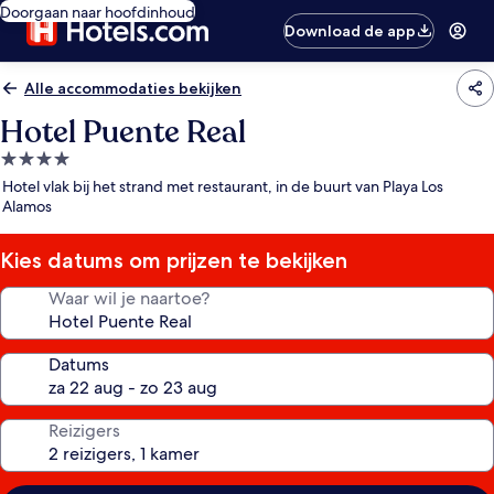
Doorgaan naar hoofdinhoud
Download de app
Alle accommodaties bekijken
Hotel Puente Real
4.0-
sterrenaccommodatie
Hotel vlak bij het strand met restaurant, in de buurt van Playa Los
Alamos
Kies datums om prijzen te bekijken
Waar wil je naartoe?
Datums
Reizigers