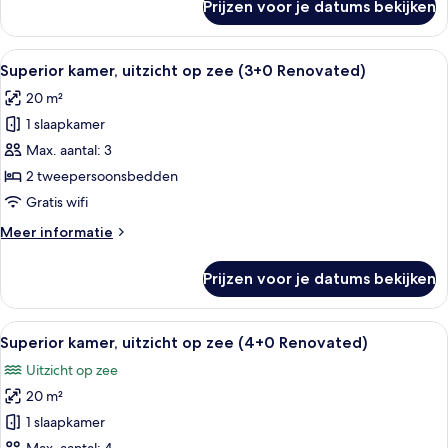
Prijzen voor je datums bekijken
Superior
laden
kamer,
uitzicht
Alle
Een hotelkamer met een bed, nachtkast
2
op
Superior kamer, uitzicht op zee (3+0 Renovated)
foto's
zee
20 m²
(1+0
voor
Renovated)
1 slaapkamer
Superior
kamer,
Max. aantal: 3
uitzicht
2 tweepersoonsbedden
op
Gratis wifi
zee
Meer
Meer informatie
(3+0
details
Renovated)
over
Prijzen voor je datums bekijken
Superior
laden
kamer,
uitzicht
Alle
Een hotelkamer met een bed, nachtkast
2
op
Superior kamer, uitzicht op zee (4+0 Renovated)
foto's
zee
Uitzicht op zee
(3+0
voor
Renovated)
20 m²
Superior
kamer,
1 slaapkamer
uitzicht