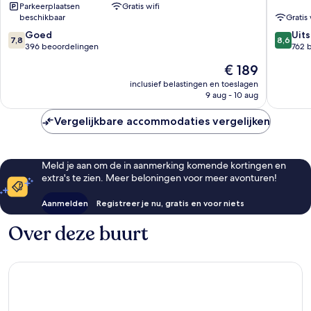
Parkeerplaatsen
Gratis wifi
Sol
beschikbaar
Gratis 
Benalm
7.8
8.6
Goed
Costa
Uit
7,8
8,6
van
van
396 beoordelingen
762 
10,
10,
De
€ 189
Goed,
Uitstek
prijs
396
762
inclusief belastingen en toeslagen
is
9 aug - 10 aug
beoordelingen
beoorde
€ 189
Vergelijkbare accommodaties vergelijken
Meld je aan om de in aanmerking komende kortingen en
extra's te zien. Meer beloningen voor meer avonturen!
Aanmelden
Registreer je nu, gratis en voor niets
Over deze buurt