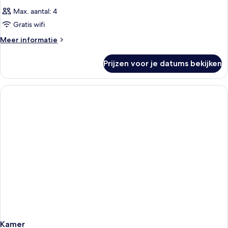
Max. aantal: 4
Gratis wifi
Meer
Meer informatie
details
over
Prijzen voor je datums bekijken
Kamer
Kamer