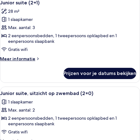
14
Junior suite (2+1)
foto's
28 m²
voor
1 slaapkamer
Junior
suite
Max. aantal: 3
(2+1)
2 eenpersoonsbedden, 1 tweepersoons opklapbed en 1
eenpersoons slaapbank
laden
Gratis wifi
Meer
Meer informatie
details
over
Prijzen voor je datums bekijken
Junior
suite
(2+1)
Alle
Een balkon met uitzicht op een zwem
13
Junior suite, uitzicht op zwembad (2+0)
foto's
1 slaapkamer
voor
Max. aantal: 2
Junior
suite,
2 eenpersoonsbedden, 1 tweepersoons opklapbed en 1
eenpersoons slaapbank
uitzicht
Gratis wifi
op