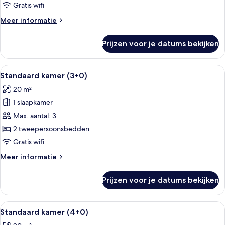
laden
Gratis wifi
Meer
Meer informatie
details
over
Prijzen voor je datums bekijken
Standaard
kamer
(1+0)
Alle
Een hotelkamer met een groot bed, een
2
Standaard kamer (3+0)
foto's
20 m²
voor
1 slaapkamer
Standaard
kamer
Max. aantal: 3
(3+0)
2 tweepersoonsbedden
laden
Gratis wifi
Meer
Meer informatie
details
over
Prijzen voor je datums bekijken
Standaard
kamer
(3+0)
Alle
Een hotelkamer met een groot bed, een
2
Standaard kamer (4+0)
foto's