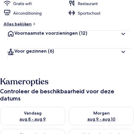
Gratis wifi
Restaurant
Airconditioning
Sportschool
Alles bekijken
Voornaamste voorzieningen
(12)
Voor gezinnen
(6)
Kameropties
Controleer de beschikbaarheid voor deze
datums
De beschikbaarheid controleren voor vanavond aug 8 - aug 9
De beschikbaarheid controler
Vandaag
Morgen
aug 8 - aug 9
aug 9 - aug 10
De beschikbaarheid controleren voor dit weekend aug 14 - au
De beschikbaarheid controler