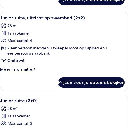
Junior
suite,
uitzicht
Alle
Een balkon met uitzicht op een zwem
13
op
Junior suite, uitzicht op zwembad (2+2)
foto's
zwembad
28 m²
(2+1)
voor
1 slaapkamer
Junior
suite,
Max. aantal: 4
uitzicht
2 eenpersoonsbedden, 1 tweepersoons opklapbed en 1
eenpersoons slaapbank
op
zwembad
Gratis wifi
(2+2)
Meer
Meer informatie
laden
details
over
Prijzen voor je datums bekijken
Junior
suite,
uitzicht
Alle
Een balkon met uitzicht op een zwem
13
op
Junior suite (3+0)
foto's
zwembad
28 m²
(2+2)
voor
1 slaapkamer
Junior
suite
Max. aantal: 3