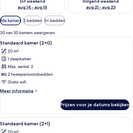
Dit weekend
Volgend weekend
aug 14 - aug 16
aug 21 - aug 23
Beschikbare
Alle kamers
2 bedden
3+ bedden
filters
voor
30 van 30 kamers weergeven
kamers
Alle
Een hotelkamer met een groot bed, een
2
Standaard kamer (2+0)
foto's
20 m²
voor
1 slaapkamer
Standaard
kamer
Max. aantal: 2
(2+0)
2 tweepersoonsbedden
laden
Gratis wifi
Meer
Meer informatie
details
over
Prijzen voor je datums bekijken
Standaard
kamer
(2+0)
Alle
Een hotelkamer met een groot bed, een
2
Standaard kamer (2+1)
foto's
20 m²