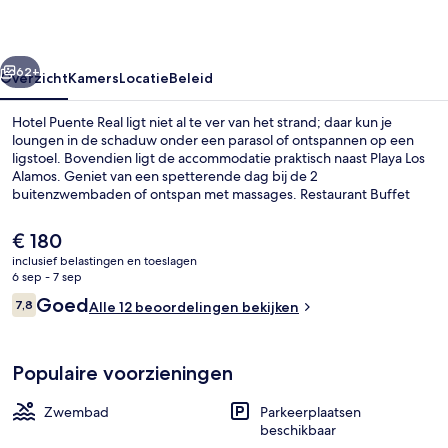
rige
Volgende
62+
Overzicht
Kamers
Locatie
Beleid
Hotel Puente Real ligt niet al te ver van het strand; daar kun je
loungen in de schaduw onder een parasol of ontspannen op een
ligstoel. Bovendien ligt de accommodatie praktisch naast Playa Los
Alamos. Geniet van een spetterende dag bij de 2
buitenzwembaden of ontspan met massages. Restaurant Buffet
biedt uitzicht op zee en serveert internationale gerechten voor
ontbijt, lunch en diner. Andere hoogtepunten zijn een nachtclub,
De
€ 180
een gratis kinderclub en een bar aan het zwembad.
huidige
inclusief belastingen en toeslagen
prijs
6 sep - 7 sep
Ze serveren er ontbijt, lunch en diner
is
Beoordelingen
Goed
7,8
Alle 12 beoordelingen bekijken
€ 180
7,8 op 10 –
Populaire voorzieningen
Zwembad
Parkeerplaatsen
beschikbaar