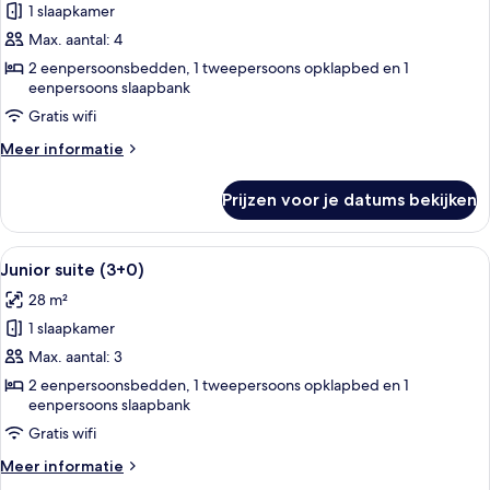
1 slaapkamer
Junior
suite
Max. aantal: 4
(2+2)
2 eenpersoonsbedden, 1 tweepersoons opklapbed en 1
eenpersoons slaapbank
laden
Gratis wifi
Meer
Meer informatie
details
over
Prijzen voor je datums bekijken
Junior
suite
(2+2)
Alle
Een moderne woonkamer met een flatsc
14
Junior suite (3+0)
foto's
28 m²
voor
1 slaapkamer
Junior
suite
Max. aantal: 3
(3+0)
2 eenpersoonsbedden, 1 tweepersoons opklapbed en 1
eenpersoons slaapbank
laden
Gratis wifi
Meer
Meer informatie
details