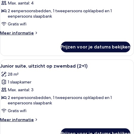
suite
Max. aantal: 4
(4+0)
2 eenpersoonsbedden, 1 tweepersoons opklapbed en 1
eenpersoons slaapbank
laden
Gratis wifi
Meer
Meer informatie
details
over
Prijzen voor je datums bekijken
Junior
suite
(4+0)
Alle
Een balkon met uitzicht op een zwem
13
Junior suite, uitzicht op zwembad (2+1)
foto's
28 m²
voor
1 slaapkamer
Junior
suite,
Max. aantal: 3
uitzicht
2 eenpersoonsbedden, 1 tweepersoons opklapbed en 1
eenpersoons slaapbank
op
zwembad
Gratis wifi
(2+1)
Meer
Meer informatie
laden
details
over
Prijzen voor je datums bekijken