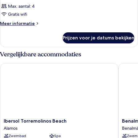
Max. aantal: 4
Gratis wifi
Meer
Meer informatie
details
over
Prijzen voor je datums bekijken
Kamer
Vergelijkbare accommodaties
Ibersol Torremolinos Beach
Benalma 
Ibersol
Benalm
Ibersol Torremolinos Beach
Benalm
Torremolinos
Hotel
Alamos
Benalmá
Beach
Costa
Zwembad
Spa
Zwem
Alamos
del