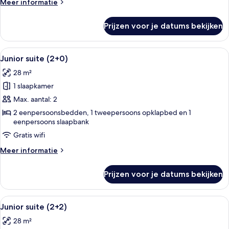
zwembad
Meer
Meer informatie
(2+0)
details
over
laden
Prijzen voor je datums bekijken
Junior
suite,
uitzicht
Alle
Een moderne woonkamer met een flatsc
14
op
Junior suite (2+0)
foto's
zwembad
28 m²
(2+0)
voor
1 slaapkamer
Junior
suite
Max. aantal: 2
(2+0)
2 eenpersoonsbedden, 1 tweepersoons opklapbed en 1
eenpersoons slaapbank
laden
Gratis wifi
Meer
Meer informatie
details
over
Prijzen voor je datums bekijken
Junior
suite
(2+0)
Alle
Een moderne woonkamer met een flatsc
14
Junior suite (2+2)
foto's
28 m²
voor