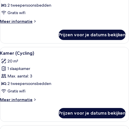
op
2 tweepersoonsbedden
zee
Gratis wifi
(3+1
Meer
Meer informatie
Renovated)
details
laden
over
Prijzen voor je datums bekijken
Superior
kamer,
uitzicht
Alle
Een fietsenstalling met meerdere fiets
4
op
Kamer (Cycling)
foto's
zee
20 m²
(3+1
voor
Renovated)
1 slaapkamer
Kamer
(Cycling)
Max. aantal: 3
laden
2 tweepersoonsbedden
Gratis wifi
Meer
Meer informatie
details
over
Prijzen voor je datums bekijken
Kamer
(Cycling)
Alle
Een moderne woonkamer met een flatsc