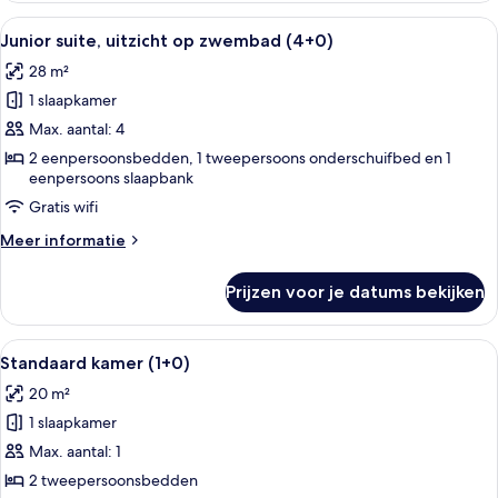
uitzicht
Alle
Een balkon met uitzicht op een zwem
13
op
Junior suite, uitzicht op zwembad (4+0)
foto's
zwembad
28 m²
(3+1)
voor
1 slaapkamer
Junior
suite,
Max. aantal: 4
uitzicht
2 eenpersoonsbedden, 1 tweepersoons onderschuifbed en 1
eenpersoons slaapbank
op
zwembad
Gratis wifi
(4+0)
Meer
Meer informatie
laden
details
over
Prijzen voor je datums bekijken
Junior
suite,
uitzicht
Alle
Een hotelkamer met een groot bed, een
2
op
Standaard kamer (1+0)
foto's
zwembad
20 m²
(4+0)
voor
1 slaapkamer
Standaard
kamer
Max. aantal: 1
(1+0)
2 tweepersoonsbedden