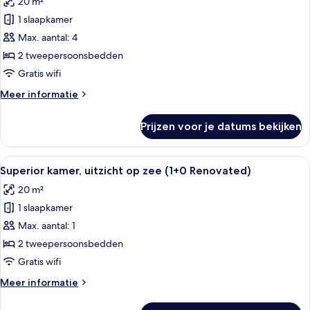
20 m²
voor
1 slaapkamer
Standaard
kamer
Max. aantal: 4
(4+0)
2 tweepersoonsbedden
laden
Gratis wifi
Meer
Meer informatie
details
over
Prijzen voor je datums bekijken
Standaard
kamer
(4+0)
Alle
Een hotelkamer met een bed, nachtkast
2
Superior kamer, uitzicht op zee (1+0 Renovated)
foto's
20 m²
voor
1 slaapkamer
Superior
kamer,
Max. aantal: 1
uitzicht
2 tweepersoonsbedden
op
Gratis wifi
zee
Meer
Meer informatie
(1+0
details
Renovated)
over