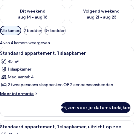
De beschikbaarheid controleren voor dit weekend aug 14 - au
De beschikbaarheid controler
Dit weekend
Volgend weekend
aug 14 - aug 16
aug 21 - aug 23
Beschikbare
Alle kamers
2 bedden
3+ bedden
filters
voor
4 van 4 kamers weergeven
kamers
Alle
Hotelkamer met een bed, een bank, een
4
Standaard appartement, 1 slaapkamer
foto's
45 m²
voor
1 slaapkamer
Standaard
appartement,
Max. aantal: 4
1
2 tweepersoons slaapbanken OF 2 eenpersoonsbedden
slaapkamer
Meer
Meer informatie
laden
details
over
Prijzen voor je datums bekijken
Standaard
appartement,
1
Alle
Een hotelkamer met een bed, een tele
6
slaapkamer
Standaard appartement, 1 slaapkamer, uitzicht op zee
foto's