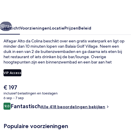
Colina
rige
Volgende
72+
Overzicht
Voorzieningen
Locatie
Prijzen
Beleid
Alfagar Alto da Colina beschikt over een gratis waterpark en ligt op
minder dan 10 minuten lopen van Balaia Golf Village. Neem een
duik in een van 2 de buitenzwembaden en ga daarna iets eten bij
het restaurant of iets drinken bij de bar/lounge. Overige
hoogtepunten zijn een binnenzwembad en een bar aan het
zwembad. De appartementen bieden voorzieningen zoals
gemeubileerde balkons en slaapbank. Andere reizigers zijn erg te
VIP Access
spreken over het behulpzame personeel en de algehele staat van
de accommodatie.
De
€ 197
Een binnenzwembad, 2 buitenzwemba
huidige
inclusief belastingen en toeslagen
prijs
6 sep - 7 sep
is
Beoordelingen
Fantastisch
9,0
Alle 418 beoordelingen bekijken
€ 197
9,0 op 10 –
Populaire voorzieningen