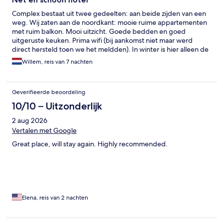
Complex bestaat uit twee gedeelten: aan beide zijden van een
weg. Wij zaten aan de noordkant: mooie ruime appartementen
met ruim balkon. Mooi uitzicht. Goede bedden en goed
uitgeruste keuken. Prima wifi (bij aankomst niet maar werd
direct hersteld toen we het meldden). In winter is hier alleen de
bar beperkt open. In het complex aan de andere kant van de
Willem, reis van 7 nachten
weg is een restaurant en restaurant/bar wel doorlopend open.
Wel restaurants in de buurt. In binnenzwembad is badmuts
verplicht.
Geverifieerde beoordeling
10/10 – Uitzonderlijk
2 aug 2026
Vertalen met Google
Great place, will stay again. Highly recommended.
Elena, reis van 2 nachten