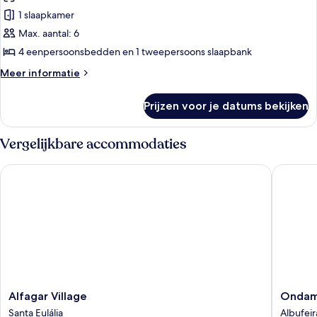
voor
zee
1 slaapkamer
Standaard
appartement,
Max. aantal: 6
2
4 eenpersoonsbedden en 1 tweepersoons slaapbank
slaapkamers
Meer
Meer informatie
laden
details
over
Prijzen voor je datums bekijken
Standaard
appartement,
2
Vergelijkbare accommodaties
slaapkamers
Alfagar Village
Ondamar
Alfagar
Ondama
Alfagar Village
Ondam
Village
Hotel
Santa Eulália
Albufeir