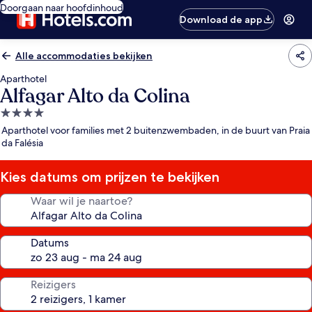
Doorgaan naar hoofdinhoud
Download de app
Alle accommodaties bekijken
Aparthotel
Alfagar Alto da Colina
4.0-
sterrenaccommodatie
Aparthotel voor families met 2 buitenzwembaden, in de buurt van Praia
da Falésia
Kies datums om prijzen te bekijken
Waar wil je naartoe?
Datums
Reizigers