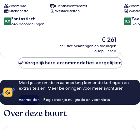
Santa
Albufeir
Zwembad
Luchthaventransfer
Zwem
Eulália
Kitchenette
Wasfaciliteiten
Wasfac
9.0
8.2
Fantastisch
Zee
9,0
8,2
van
van
645 beoordelingen
175 
10,
10,
Fantastisch,
Zeer
De
€ 261
645
goed,
prijs
inclusief belastingen en toeslagen
beoordelingen
175
is
6 sep - 7 sep
beoorde
€ 261
Vergelijkbare accommodaties vergelijken
Meld je aan om de in aanmerking komende kortingen en
extra's te zien. Meer beloningen voor meer avonturen!
Aanmelden
Registreer je nu, gratis en voor niets
Over deze buurt