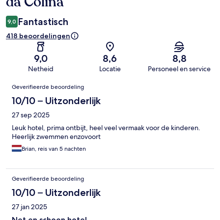
da Colina
Fantastisch
9,0
418 beoordelingen
9,0
8,6
8,8
Netheid
Locatie
Personeel en service
Beoordelingen
Geverifieerde beoordeling
10/10 – Uitzonderlijk
27 sep 2025
Leuk hotel, prima ontbijt, heel veel vermaak voor de kinderen.
Heerlijk zwemmen enzovoort
Brian, reis van 5 nachten
Geverifieerde beoordeling
10/10 – Uitzonderlijk
27 jan 2025
Net en schoon hotel