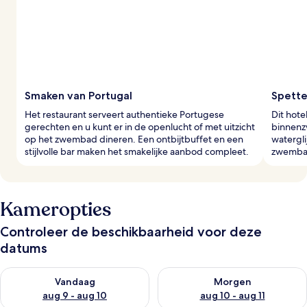
Smaken van Portugal
Spette
Het restaurant serveert authentieke Portugese
Dit hot
gerechten en u kunt er in de openlucht of met uitzicht
binnenz
op het zwembad dineren. Een ontbijtbuffet en een
watergli
stijlvolle bar maken het smakelijke aanbod compleet.
zwembad
Kameropties
Controleer de beschikbaarheid voor deze
datums
De beschikbaarheid controleren voor vanavond aug 9 - aug 1
De beschikbaarheid controler
Vandaag
Morgen
aug 9 - aug 10
aug 10 - aug 11