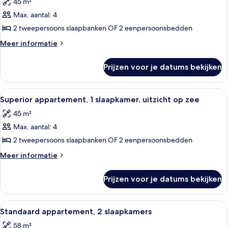
45 m²
voor
Max. aantal: 4
Standaard
appartement,
2 tweepersoons slaapbanken OF 2 eenpersoonsbedden
1
Meer
Meer informatie
slaapkamer,
details
over
uitzicht
Prijzen voor je datums bekijken
Standaard
op
appartement,
zee
1
Alle
Hotelkamer met een bed, kussens, uit
6
laden
slaapkamer,
Superior appartement, 1 slaapkamer, uitzicht op zee
foto's
uitzicht
45 m²
op
voor
zee
Max. aantal: 4
Superior
appartement,
2 tweepersoons slaapbanken OF 2 eenpersoonsbedden
1
Meer
Meer informatie
slaapkamer,
details
over
uitzicht
Prijzen voor je datums bekijken
Superior
op
appartement,
zee
1
Alle
Een hotelkamer met een groot bed, uit
7
laden
slaapkamer,
Standaard appartement, 2 slaapkamers
foto's
uitzicht
58 m²
op