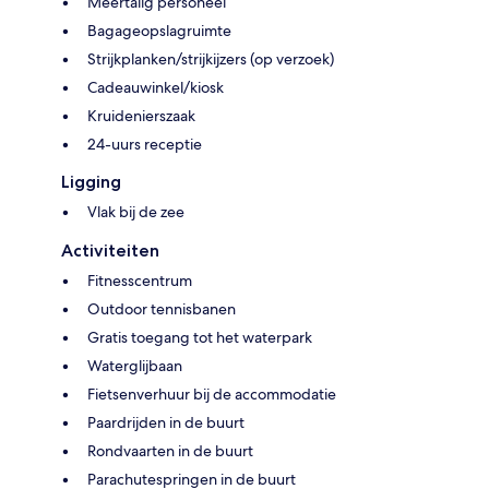
Meertalig personeel
Bagageopslagruimte
Strijkplanken/strijkijzers (op verzoek)
Cadeauwinkel/kiosk
Kruidenierszaak
24-uurs receptie
Ligging
Vlak bij de zee
Activiteiten
Fitnesscentrum
Outdoor tennisbanen
Gratis toegang tot het waterpark
Waterglijbaan
Fietsenverhuur bij de accommodatie
Paardrijden in de buurt
Rondvaarten in de buurt
Parachutespringen in de buurt