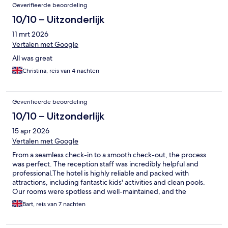
Geverifieerde beoordeling
10/10 – Uitzonderlijk
11 mrt 2026
Vertalen met Google
All was great
Christina, reis van 4 nachten
Geverifieerde beoordeling
10/10 – Uitzonderlijk
15 apr 2026
Vertalen met Google
From a seamless check-in to a smooth check-out, the process
was perfect. The reception staff was incredibly helpful and
professional. ​The hotel is highly reliable and packed with
attractions, including fantastic kids' activities and clean pools.
Our rooms were spotless and well-maintained, and the
surrounding area is beautiful. I highly recommend it!
Bart, reis van 7 nachten