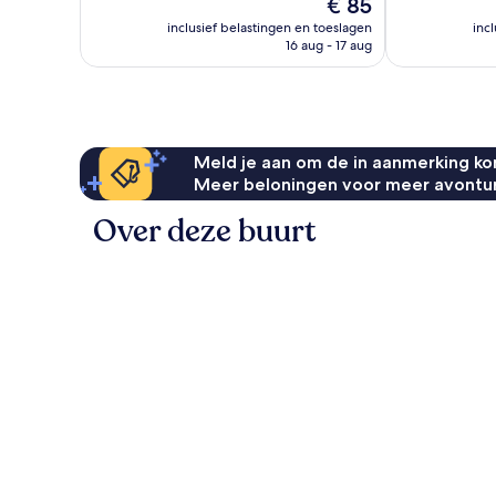
De
€ 85
goed,
beoordelingen
prijs
1.006
inclusief belastingen en toeslagen
inc
is
beoordelinge
16 aug - 17 aug
€ 85
Meld je aan om de in aanmerking kom
Meer beloningen voor meer avontu
Over deze buurt