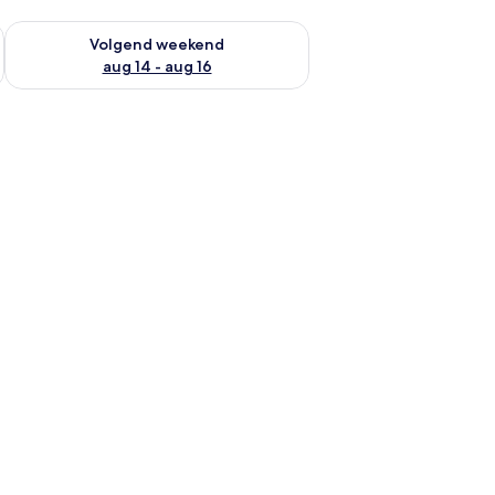
 dit weekend aug 7 - aug 9
De beschikbaarheid controleren voor volgend weekend aug 14
Volgend weekend
aug 14 - aug 16