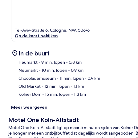
Tel-Aviv-Straße 6, Cologne, NW, 50676
Op de kaart bekijken
In de buurt
Heumarkt
- 9 min. lopen
- 0.8 km
Neumarkt
- 10 min. lopen
- 0.9 km
Kaa
Chocolademuseum
- 11 min. lopen
- 0.9 km
Old Market
- 12 min. lopen
- 1.1 km
Kölner Dom
- 15 min. lopen
- 1.3 km
Meer weergeven
Motel One Köln-Altstadt
Motel One Köln-Altstadt ligt op maar 5 minuten rijden van Kölner D
je honger met een ontbijtbuffet dat dagelijks wordt aangeboden. Bo