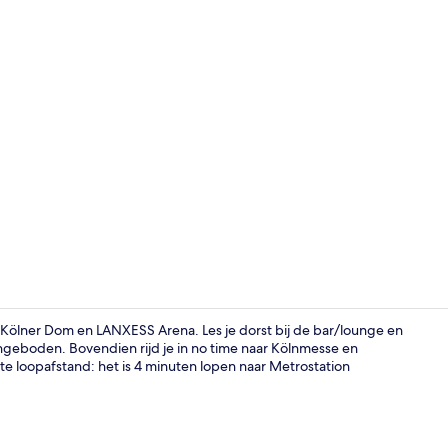
Ingang acc
n Kölner Dom en LANXESS Arena. Les je dorst bij de bar/lounge en
aangeboden. Bovendien rijd je in no time naar Kölnmesse en
e loopafstand: het is 4 minuten lopen naar Metrostation
Terras