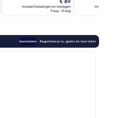
De
€ 89
1.125
1.220
prijs
beoordelingen
beoordelingen
inclusief belastingen en toeslagen
inclusief belast
is
9 aug - 10 aug
€ 89
Aanmelden
Registreer je nu, gratis en voor niets