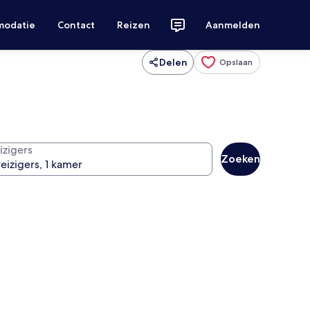
modatie
Contact
Reizen
Aanmelden
Delen
Opslaan
izigers
Zoeken