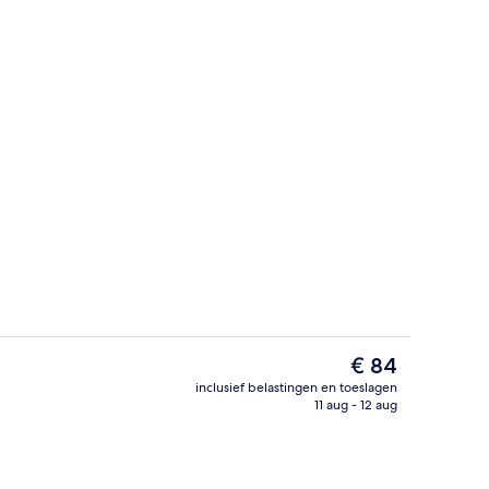
ommodatie
Bar (ter plaatse)
De
€ 84
huidige
inclusief belastingen en toeslagen
prijs
11 aug - 12 aug
Bar (ter plaatse)
is
€ 84