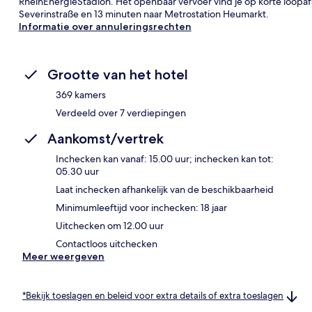
RheinEnergieStadion. Het openbaar vervoer vind je op korte loopafs
Severinstraße en 13 minuten naar Metrostation Heumarkt.
Informatie over annuleringsrechten
Grootte van het hotel
369 kamers
Verdeeld over 7 verdiepingen
Aankomst/vertrek
Inchecken kan vanaf: 15.00 uur; inchecken kan tot:
05.30 uur
Laat inchecken afhankelijk van de beschikbaarheid
Minimumleeftijd voor inchecken: 18 jaar
Uitchecken om 12.00 uur
Contactloos uitchecken
Meer weergeven
*Bekijk toeslagen en beleid voor extra details of extra toeslagen