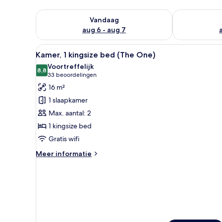
De beschikbaarheid controleren voor vanavond aug 
De beschikbaa
Vandaag
aug 6 - aug 7
Alle
Een hotelkamer met een groot
6
Kamer, 1 kingsize bed (The One)
foto's
Voortreffelijk
voor
8,8
8,8 van 10
(33
33 beoordelingen
Kamer,
beoordelingen)
16 m²
1
1 slaapkamer
kingsize
Max. aantal: 2
bed
1 kingsize bed
(The
Gratis wifi
One)
laden
Meer
Meer informatie
details
over
Kamer,
1
kingsize
bed
(The