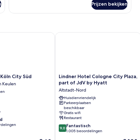
over
n
Prijzen bekijken
Kamer
öln City Süd
Lindner Hotel Cologne City Plaza, par
Lindner
 Köln City Süd
Lindner Hotel Cologne City Plaza,
Hotel
part of JdV by Hyatt
n Keulen
Cologne
Altstadt-Nord
sen
City
Plaza,
Huisdiervriendelijk
Parkeerplaatsen
part
beschikbaar
of
e
Gratis wifi
JdV
Restaurant
d
by
rdelingen
9.0
Fantastisch
Hyatt
9,0
van
1.005 beoordelingen
Altstadt-
10,
Nord