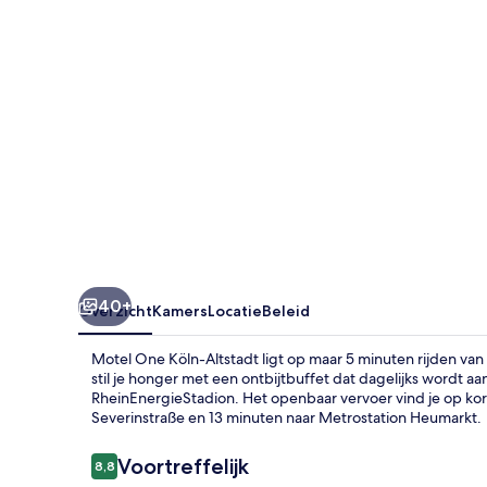
40+
Overzicht
Kamers
Locatie
Beleid
Motel One Köln-Altstadt ligt op maar 5 minuten rijden va
stil je honger met een ontbijtbuffet dat dagelijks wordt 
RheinEnergieStadion. Het openbaar vervoer vind je op kort
Severinstraße en 13 minuten naar Metrostation Heumarkt.
Beoordelingen
Voortreffelijk
8,8
8,8 op 10 –