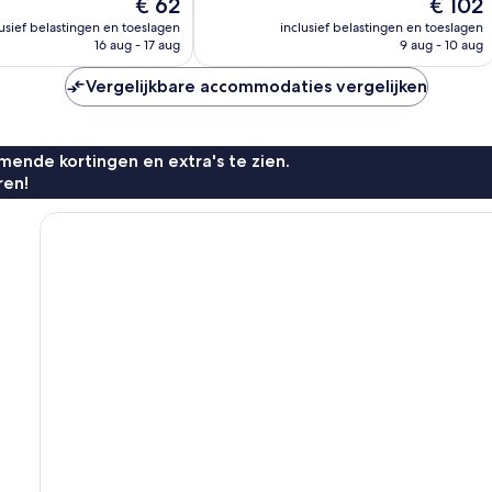
De
De
€ 62
€ 102
Fantastisch,
prijs
prijs
1.005
lusief belastingen en toeslagen
inclusief belastingen en toeslagen
is
is
n
16 aug - 17 aug
9 aug - 10 aug
beoordelingen
€ 62
€ 102
Vergelijkbare accommodaties vergelijken
ende kortingen en extra's te zien.
ren!