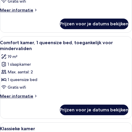
laden
Gratis wifi
Meer
Meer informatie
details
over
Prijzen voor je datums bekijken
Deluxe
kamer
Alle
Een hotelkamer met een bakstenen muur
6
Comfort kamer, 1 queensize bed, toegankelijk voor
foto's
mindervaliden
voor
19 m²
Comfort
1 slaapkamer
kamer,
Max. aantal: 2
1
queensize
1 queensize bed
bed,
Gratis wifi
toegankelijk
Meer
Meer informatie
voor
details
mindervaliden
over
Prijzen voor je datums bekijken
Comfort
laden
kamer,
1
Alle
Een hotelkamer met een groot bed, ee
5
queensize
Klassieke kamer