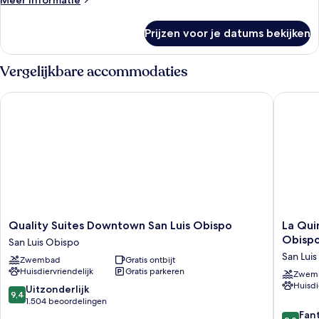
Meer informatie
stad
details
laden
over
Prijzen voor je datums bekijken
Kamer,
1
queensize
Vergelijkbare accommodaties
bed,
uitzicht
Quality Suites Downtown San Luis Obispo
La Quint
op
stad
Quality
La
Quality Suites Downtown San Luis Obispo
La Qui
Suites
Quinta
Obisp
San Luis Obispo
Downtown
Inn
San Lui
Zwembad
Gratis ontbijt
San
&
Huisdiervriendelijk
Gratis parkeren
Luis
Suites
Zwem
Huisdi
Obispo
by
9.4
Uitzonderlijk
9,4
San
Wyndh
van
1.504 beoordelingen
Luis
San
10,
9.0
Fan