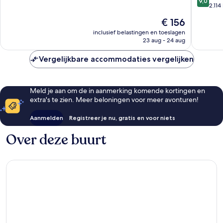
9,0
Obispo
Luis
Uitzonderlijk,
van
2.11
Obispo
1.504
10,
De
€ 156
Downto
beoordelingen
Fantasti
prijs
San
2.114
inclusief belastingen en toeslagen
is
23 aug - 24 aug
Luis
beoorde
€ 156
Obispo
Vergelijkbare accommodaties vergelijken
Meld je aan om de in aanmerking komende kortingen en
extra's te zien. Meer beloningen voor meer avonturen!
Aanmelden
Registreer je nu, gratis en voor niets
Over deze buurt