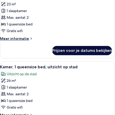
foto's
bed,
23 m²
toegankelijk
voor
voor
1 slaapkamer
Klassieke
mindervaliden
kamer
Max. aantal: 2
laden
1 queensize bed
Gratis wifi
Meer
Meer informatie
details
over
Prijzen voor je datums bekijken
Klassieke
kamer
Alle
Een hotelkamer met een groot bed, ee
6
Kamer, 1 queensize bed, uitzicht op stad
foto's
Uitzicht op de stad
voor
26 m²
Kamer,
1
1 slaapkamer
queensize
Max. aantal: 2
bed,
1 queensize bed
uitzicht
Gratis wifi
op
Meer