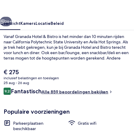
rige
Volgende
36+
Overzicht
Kamers
Locatie
Beleid
Vanaf Granada Hotel & Bistro is het minder dan 10 minuten rijden
naar California Polytechnic State University en Avila Hot Springs. Als
je trek hebt gekregen, kun je bij Granada Hotel and Bistro terecht
voor lunch en diner. Ook een bar/lounge, een snackbar/deli en een
terras mogen tot de hoogtepunten worden gerekend. Andere
reizigers raden de accommodatie aan vanwege het behulpzame
personeel en de bar.
De
€ 275
huidige
inclusief belastingen en toeslagen
prijs
25 aug - 26 aug
Voorkant van accommodatie
is
Beoordelingen
Fantastisch
9,2
Alle 859 beoordelingen bekijken
€ 275
9,2 op 10 –
Populaire voorzieningen
Parkeerplaatsen
Gratis wifi
beschikbaar