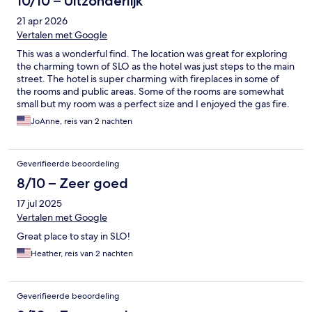
10/10 – Uitzonderlijk
21 apr 2026
Vertalen met Google
This was a wonderful find. The location was great for exploring
the charming town of SLO as the hotel was just steps to the main
street. The hotel is super charming with fireplaces in some of
the rooms and public areas. Some of the rooms are somewhat
small but my room was a perfect size and I enjoyed the gas fire.
In the morning there were excellent pastry along with some fruit
JoAnne, reis van 2 nachten
& tea/coffee for the guests. The hotel has a beautiful bistro and
a very popular classic bar. Loved this hotel!!
Geverifieerde beoordeling
8/10 – Zeer goed
17 jul 2025
Vertalen met Google
Great place to stay in SLO!
Heather, reis van 2 nachten
Geverifieerde beoordeling