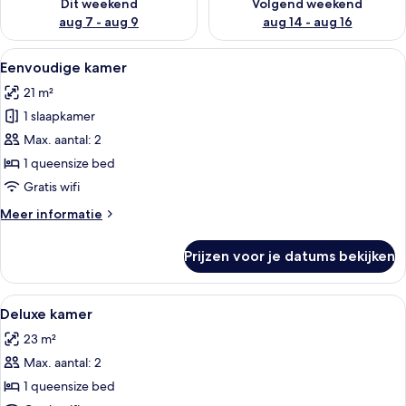
Dit weekend
Volgend weekend
aug 7 - aug 9
aug 14 - aug 16
Alle
Een hemelbed met witte lakens, een bak
6
Eenvoudige kamer
foto's
21 m²
voor
1 slaapkamer
Eenvoudige
kamer
Max. aantal: 2
laden
1 queensize bed
Gratis wifi
Meer
Meer informatie
details
over
Prijzen voor je datums bekijken
Eenvoudige
kamer
Alle
Een hotelkamer met een bakstenen muur
5
Deluxe kamer
foto's
23 m²
voor
Max. aantal: 2
Deluxe
kamer
1 queensize bed