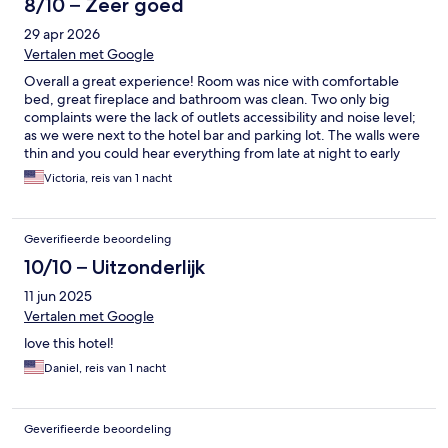
8/10 – Zeer goed
29 apr 2026
Vertalen met Google
Overall a great experience! Room was nice with comfortable
bed, great fireplace and bathroom was clean. Two only big
complaints were the lack of outlets accessibility and noise level;
as we were next to the hotel bar and parking lot. The walls were
thin and you could hear everything from late at night to early
morning. Would recommend you stay here to enjoy the lounge
Victoria, reis van 1 nacht
area on a sunny day! It is definitely a beautiful space and must
stay!
Geverifieerde beoordeling
10/10 – Uitzonderlijk
11 jun 2025
Vertalen met Google
love this hotel!
Daniel, reis van 1 nacht
Geverifieerde beoordeling