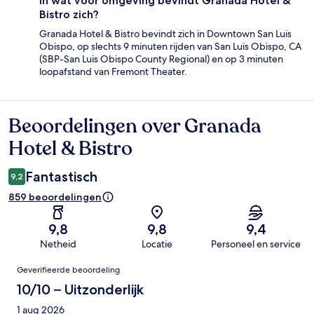
In wat voor omgeving bevindt Granada Hotel &
Bistro zich?
Granada Hotel & Bistro bevindt zich in Downtown San Luis
Obispo, op slechts 9 minuten rijden van San Luis Obispo, CA
(SBP-San Luis Obispo County Regional) en op 3 minuten
loopafstand van Fremont Theater.
Beoordelingen over Granada
Beoordelingen
Hotel & Bistro
Fantastisch
9,2
859 beoordelingen
9,8
9,8
9,4
Netheid
Locatie
Personeel en service
Beoordelingen
Geverifieerde beoordeling
10/10 – Uitzonderlijk
1 aug 2026