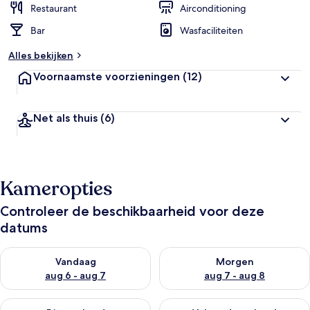
Restaurant
Airconditioning
Bar
Wasfaciliteiten
Alles bekijken
Voornaamste voorzieningen
(12)
Net als thuis
(6)
Kameropties
Controleer de beschikbaarheid voor deze
datums
De beschikbaarheid controleren voor vanavond aug 6 - aug 7
De beschikbaarheid controler
Vandaag
Morgen
aug 6 - aug 7
aug 7 - aug 8
De beschikbaarheid controleren voor dit weekend aug 7 - aug
De beschikbaarheid controler