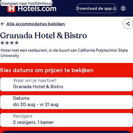
Doorgaan naar hoofdinhoud
Download de app
Alle accommodaties bekijken
Granada Hotel & Bistro
4.0-
sterrenaccommodatie
Hotel met een restaurant, in de buurt van California Polytechnic State
University
Kies datums om prijzen te bekijken
Waar wil je naartoe?
Datums
Reizigers