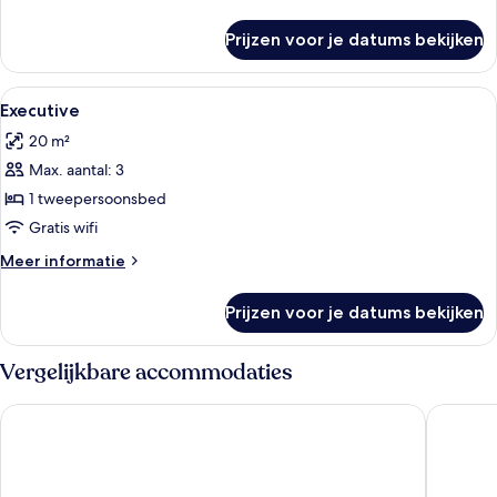
details
over
Prijzen voor je datums bekijken
Kamer
Alle
Een minibar, een kluis op de kamer, e
4
Executive
foto's
20 m²
voor
Max. aantal: 3
Executive
laden
1 tweepersoonsbed
Gratis wifi
Meer
Meer informatie
details
over
Prijzen voor je datums bekijken
Executive
Vergelijkbare accommodaties
Palazzo Salgar
Royal Co