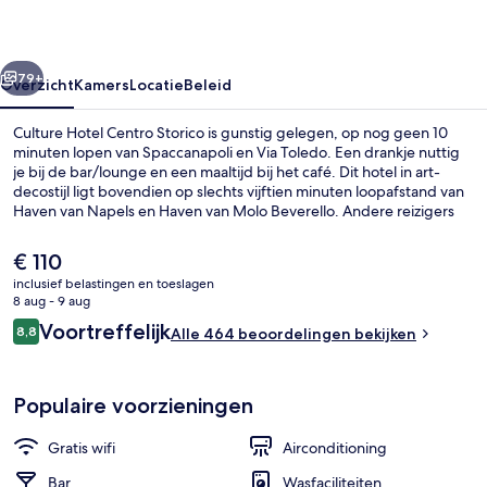
rige
Volgende
79+
Overzicht
Kamers
Locatie
Beleid
Culture Hotel Centro Storico is gunstig gelegen, op nog geen 10
minuten lopen van Spaccanapoli en Via Toledo. Een drankje nuttig
je bij de bar/lounge en een maaltijd bij het café. Dit hotel in art-
decostijl ligt bovendien op slechts vijftien minuten loopafstand van
Haven van Napels en Haven van Molo Beverello. Andere reizigers
zijn heel enthousiast over het behulpzame personeel. Het openbaar
vervoer vind je op korte loopafstand: het is 5 minuten lopen naar
De
€ 110
Station Università en 5 minuten naar Station Toledo.
huidige
inclusief belastingen en toeslagen
prijs
8 aug - 9 aug
Terras
is
Beoordelingen
Voortreffelijk
8,8
Alle 464 beoordelingen bekijken
€ 110
8,8 op 10 –
Populaire voorzieningen
Gratis wifi
Airconditioning
Bar
Wasfaciliteiten