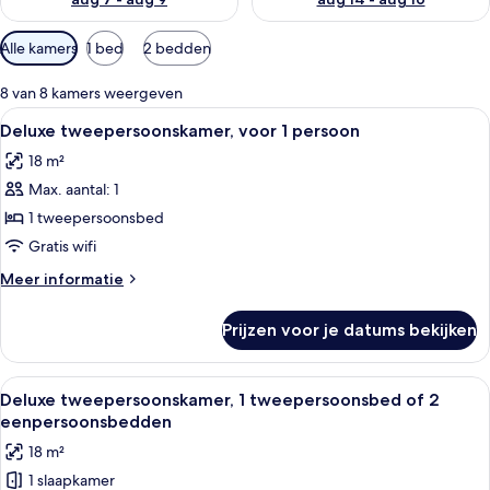
Beschikbare
Alle kamers
1 bed
2 bedden
filters
voor
8 van 8 kamers weergeven
kamers
Alle
Hotelkamer met een bed, een bureau, 
6
Deluxe tweepersoonskamer, voor 1 persoon
foto's
18 m²
voor
Max. aantal: 1
Deluxe
tweepersoonskamer,
1 tweepersoonsbed
voor
Gratis wifi
1
Meer
Meer informatie
persoon
details
laden
over
Prijzen voor je datums bekijken
Deluxe
tweepersoonskamer,
voor
Alle
Hotelkamer met een bed, een bureau, 
13
1
Deluxe tweepersoonskamer, 1 tweepersoonsbed of 2
foto's
persoon
eenpersoonsbedden
voor
18 m²
Deluxe
1 slaapkamer
tweepersoonskamer,