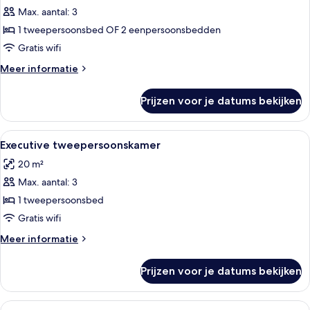
Max. aantal: 3
1
tweepersoonsbed
1 tweepersoonsbed OF 2 eenpersoonsbedden
of
Gratis wifi
2
Meer
Meer informatie
eenpersoonsbedden
details
laden
over
Prijzen voor je datums bekijken
Deluxe
tweepersoonskamer,
1
Alle
Een hotelkamer met een bed, een nac
8
tweepersoonsbed
Executive tweepersoonskamer
foto's
of
20 m²
2
voor
eenpersoonsbedden
Max. aantal: 3
Executive
tweepersoonskamer
1 tweepersoonsbed
laden
Gratis wifi
Meer
Meer informatie
details
over
Prijzen voor je datums bekijken
Executive
tweepersoonskamer
Alle
Een bed met witte beddengoed, een r