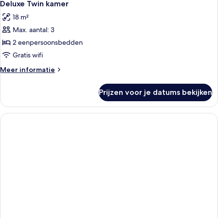
7
Deluxe Twin kamer
foto's
18 m²
voor
Max. aantal: 3
Deluxe
Twin
2 eenpersoonsbedden
kamer
Gratis wifi
laden
Meer
Meer informatie
details
over
Prijzen voor je datums bekijken
Deluxe
Twin
kamer