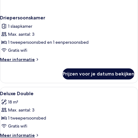
Driepersoonskamer
1 slaapkamer
Max. aantal: 3
1 tweepersoonsbed en 1 eenpersoonsbed
Gratis wifi
Meer
Meer informatie
details
over
Prijzen voor je datums bekijken
Driepersoonskamer
Alle
Een minibar, een kluis op de kamer, e
5
Deluxe Double
foto's
18 m²
voor
Max. aantal: 3
Deluxe
Double
1 tweepersoonsbed
laden
Gratis wifi
Meer
Meer informatie