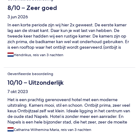
8/10 – Zeer goed
3 jun 2026
In een korte periode zijn wij hier 2x geweest. De eerste kamer
lag aan de straat kant. Daar kun je wat last van hebben. De
tweede keer hadden wij een rustige kamer. De kamers zijn op
zich prima, de badkamer kan wel wat onderhoud gebruiken. Er
is een rooftop waar het ontbijt wordt geserveerd.(ontbijt is
voldoende) Verder lijkt daar overdag en in de avond niet veel te
Hendrikus, reis van 3 nachten
beleven, ondanks de vele reclame aanwijzingen in lift en
kamers. Er staan wel stoelen en zelf een klein zwembadje maar
het lijkt alsnog dit nog niet klaar is. Een prima centrale locatie
Geverifieerde beoordeling
voor een Napels vakantie
10/10 – Uitzonderlijk
7 okt 2023
Het is een prachtig gerenoveerd hotel met een moderne
uitstraling. Kamers mooi, stil en schoon. Ontbijt prima, zeer veel
keus Ontbijtzaal zelf wat klein. Ideale ligging in het centrum van
de oude stad Napels. Hotel is zonder meer een aanrader. En
Napels is een hele bijzonder stad, die het zeer, zeer de moeite
waard is om te bezoeken.
Catharina Wilhemina Maria, reis van 3 nachten