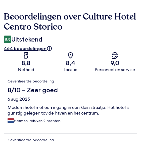
Beoordelingen over Culture Hotel
Beoordelingen
Centro Storico
Uitstekend
8,8
464 beoordelingen
8,8
8,4
9,0
Netheid
Locatie
Personeel en service
Beoordelingen
Geverifieerde beoordeling
8/10 – Zeer goed
6 aug 2025
Modern hotel met een ingang in een klein straatje. Het hotel is
gunstig gelegen tov de haven en het centrum.
Herman, reis van 2 nachten
Geverifieerde beoordeling