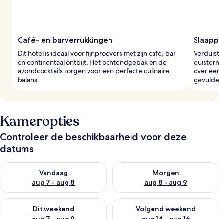
Café- en barverrukkingen
Slaapp
Dit hotel is ideaal voor fijnproevers met zijn café, bar
Verduist
en continentaal ontbijt. Het ochtendgebak en de
duistern
avondcocktails zorgen voor een perfecte culinaire
over ee
balans.
gevulde
Kameropties
Controleer de beschikbaarheid voor deze
datums
De beschikbaarheid controleren voor vanavond aug 7 - aug 8
De beschikbaarheid controler
Vandaag
Morgen
aug 7 - aug 8
aug 8 - aug 9
De beschikbaarheid controleren voor dit weekend aug 7 - aug
De beschikbaarheid controler
Dit weekend
Volgend weekend
aug 7 - aug 9
aug 14 - aug 16