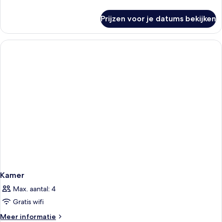
details
over
Prijzen voor je datums bekijken
Deluxe
Double
Kamer
Max. aantal: 4
Gratis wifi
Meer
Meer informatie