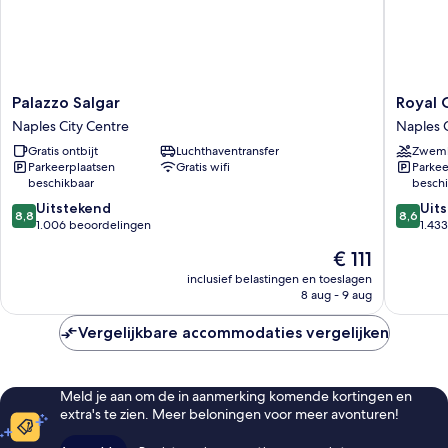
Palazzo
Royal
Palazzo Salgar
Royal 
Salgar
Continen
Naples City Centre
Naples C
Naples
Hotel
Gratis ontbijt
Luchthaventransfer
Zwem
City
Naples
Parkeerplaatsen
Gratis wifi
Parkee
Centre
Naples
beschikbaar
beschi
City
8.8
8.6
Uitstekend
Centre
Uit
8,8
8,6
van
van
1.006 beoordelingen
1.43
10,
10,
De
€ 111
Uitstekend,
Uitstek
prijs
1.006
1.433
inclusief belastingen en toeslagen
is
8 aug - 9 aug
beoordelingen
beoorde
€ 111
Vergelijkbare accommodaties vergelijken
Meld je aan om de in aanmerking komende kortingen en
extra's te zien. Meer beloningen voor meer avonturen!