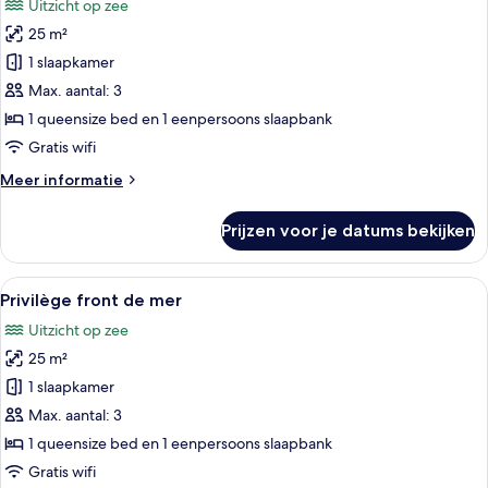
Uitzicht op zee
voor
25 m²
Supérieure
front
1 slaapkamer
de
Max. aantal: 3
mer
1 queensize bed en 1 eenpersoons slaapbank
laden
Gratis wifi
Meer
Meer informatie
details
over
Prijzen voor je datums bekijken
Supérieure
front
de
Alle
Een balkon met een tafel en stoelen, 
4
mer
Privilège front de mer
foto's
Uitzicht op zee
voor
25 m²
Privilège
front
1 slaapkamer
de
Max. aantal: 3
mer
1 queensize bed en 1 eenpersoons slaapbank
laden
Gratis wifi