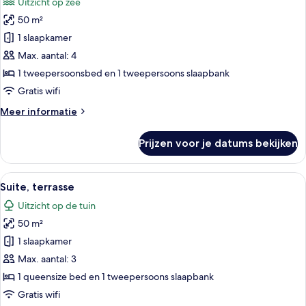
Uitzicht op zee
voor
50 m²
Suite,
vue
1 slaapkamer
mer
Max. aantal: 4
laden
1 tweepersoonsbed en 1 tweepersoons slaapbank
Gratis wifi
Meer
Meer informatie
details
over
Prijzen voor je datums bekijken
Suite,
vue
mer
Alle
Suite, terrasse | Woonruimte | Een 82-c
4
Suite, terrasse
foto's
Uitzicht op de tuin
voor
50 m²
Suite,
terrasse
1 slaapkamer
laden
Max. aantal: 3
1 queensize bed en 1 tweepersoons slaapbank
Gratis wifi