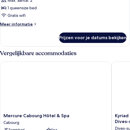
Max. aantal: 2
voor
1 queensize bed
Queen
Room
Gratis wifi
With
Meer
Meer informatie
Sea
details
over
View
Prijzen voor je datums bekijken
Queen
laden
Room
With
Vergelijkbare accommodaties
Sea
View
Mercure Cabourg Hôtel & Spa
Kyriad P
Mercure
Kyriad
Mercure Cabourg Hôtel & Spa
Kyriad
Cabourg
Prestige
Dives-
Cabourg
Hôtel
Residen
Dives-s
Zwembad
Spa