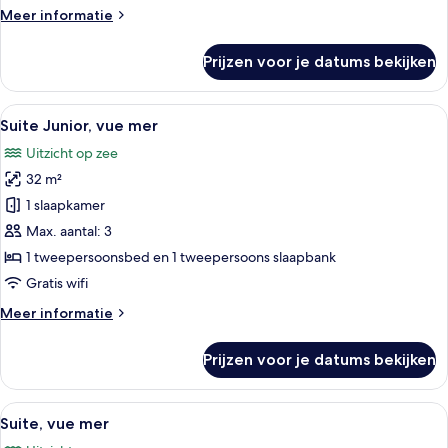
Meer
Meer informatie
details
over
Prijzen voor je datums bekijken
Privilège
front
de
Alle
Suite Junior, vue mer | Luxe beddengo
4
mer
Suite Junior, vue mer
foto's
Uitzicht op zee
voor
32 m²
Suite
Junior,
1 slaapkamer
vue
Max. aantal: 3
mer
1 tweepersoonsbed en 1 tweepersoons slaapbank
laden
Gratis wifi
Meer
Meer informatie
details
over
Prijzen voor je datums bekijken
Suite
Junior,
vue
Alle
Suite, vue mer | Woonruimte | Een 82-c
5
mer
Suite, vue mer
foto's