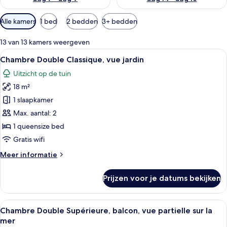
Beschikbare
Alle kamers
1 bed
2 bedden
3+ bedden
filters
voor
13 van 13 kamers weergeven
kamers
Alle
Een hotelkamer met een groot bed, ee
4
Chambre Double Classique, vue jardin
foto's
Uitzicht op de tuin
voor
18 m²
Chambre
Double
1 slaapkamer
Classique,
Max. aantal: 2
vue
1 queensize bed
jardin
Gratis wifi
laden
Meer
Meer informatie
details
over
Prijzen voor je datums bekijken
Chambre
Double
Classique,
Alle
Chambre Double Supérieure, balcon, vu
3
vue
Chambre Double Supérieure, balcon, vue partielle sur la
foto's
jardin
mer