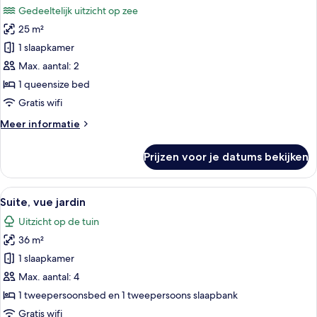
voor
Gedeeltelijk uitzicht op zee
Chambre
25 m²
Double
1 slaapkamer
Supérieure,
balcon,
Max. aantal: 2
vue
1 queensize bed
partielle
Gratis wifi
sur
Meer
Meer informatie
la
details
mer
over
Prijzen voor je datums bekijken
Chambre
laden
Double
Supérieure,
Alle
Suite, vue jardin | Woonruimte | Een 82
5
balcon,
Suite, vue jardin
foto's
vue
Uitzicht op de tuin
partielle
voor
sur
36 m²
Suite,
la
vue
1 slaapkamer
mer
jardin
Max. aantal: 4
laden
1 tweepersoonsbed en 1 tweepersoons slaapbank
Gratis wifi