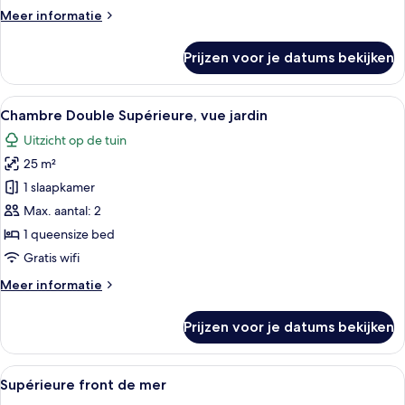
Garden
Meer
Meer informatie
View
details
over
laden
Prijzen voor je datums bekijken
Suite
With
Garden
Alle
Een hotelkamer met een bed, een bure
2
View
Chambre Double Supérieure, vue jardin
foto's
Uitzicht op de tuin
voor
25 m²
Chambre
Double
1 slaapkamer
Supérieure,
Max. aantal: 2
vue
1 queensize bed
jardin
Gratis wifi
laden
Meer
Meer informatie
details
over
Prijzen voor je datums bekijken
Chambre
Double
Supérieure,
Alle
Supérieure front de mer | Luxe bedde
3
vue
Supérieure front de mer
foto's
jardin