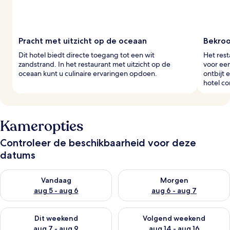
Pracht met uitzicht op de oceaan
Bekro
Dit hotel biedt directe toegang tot een wit
Het rest
zandstrand. In het restaurant met uitzicht op de
voor een
oceaan kunt u culinaire ervaringen opdoen.
ontbijt 
hotel c
Kameropties
Controleer de beschikbaarheid voor deze
datums
De beschikbaarheid controleren voor vanavond aug 5 - aug 6
De beschikbaarheid controler
Vandaag
Morgen
aug 5 - aug 6
aug 6 - aug 7
De beschikbaarheid controleren voor dit weekend aug 7 - aug
De beschikbaarheid controler
Dit weekend
Volgend weekend
aug 7 - aug 9
aug 14 - aug 16