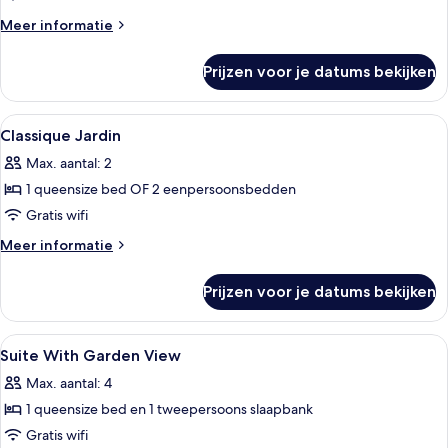
Meer
Meer informatie
details
over
Prijzen voor je datums bekijken
Suite,
vue
jardin
Alle
Luxe beddengoed, een minibar, een kl
4
Classique Jardin
foto's
Max. aantal: 2
voor
1 queensize bed OF 2 eenpersoonsbedden
Classique
Jardin
Gratis wifi
laden
Meer
Meer informatie
details
over
Prijzen voor je datums bekijken
Classique
Jardin
Alle
Luxe beddengoed, een minibar, een kl
5
Suite With Garden View
foto's
Max. aantal: 4
voor
1 queensize bed en 1 tweepersoons slaapbank
Suite
With
Gratis wifi