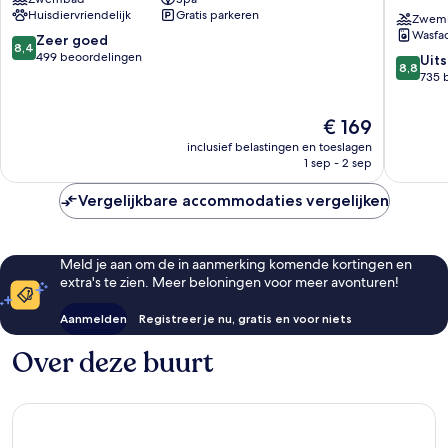
&
&
Huisdiervriendelijk
Gratis parkeren
Spa
Spa
Zwem
Wasfac
Cabourg
Cabour
8.4
Zeer goed
8,4
-
van
499 beoordelingen
8.8
Uit
8,8
Dives-
10,
van
735 
sur-
Zeer
10,
Mer
goed,
Uitstek
De
€ 169
Dives-
499
735
prijs
sur-
beoordelingen
inclusief belastingen en toeslagen
beoorde
is
1 sep - 2 sep
Mer
€ 169
Vergelijkbare accommodaties vergelijken
Meld je aan om de in aanmerking komende kortingen en
extra's te zien. Meer beloningen voor meer avonturen!
Aanmelden
Registreer je nu, gratis en voor niets
Over deze buurt