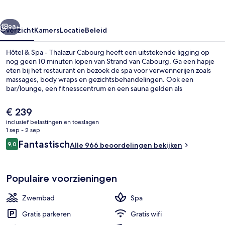
Thalazur
Cabourg
rige
Volgende
98+
Overzicht
Kamers
Locatie
Beleid
Hôtel & Spa - Thalazur Cabourg heeft een uitstekende ligging op
nog geen 10 minuten lopen van Strand van Cabourg. Ga een hapje
eten bij het restaurant en bezoek de spa voor verwennerijen zoals
massages, body wraps en gezichtsbehandelingen. Ook een
bar/lounge, een fitnesscentrum en een sauna gelden als
hoogtepunten. Het behulpzame personeel en de algehele staat van
de accommodatie vallen in de smaak bij andere reizigers.
De
€ 239
huidige
inclusief belastingen en toeslagen
prijs
1 sep - 2 sep
Wit zand
is
Beoordelingen
Fantastisch
9,0
Alle 966 beoordelingen bekijken
€ 239
9,0 op 10 –
Populaire voorzieningen
Zwembad
Spa
Gratis parkeren
Gratis wifi