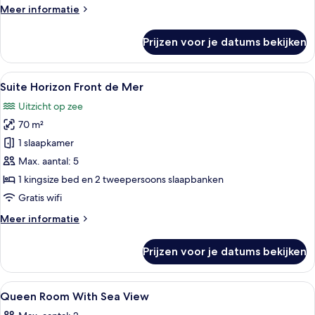
Meer
Meer informatie
details
over
Prijzen voor je datums bekijken
Suite,
terrasse
Alle
Suite Horizon Front de Mer | Luxe be
5
Suite Horizon Front de Mer
foto's
Uitzicht op zee
voor
70 m²
Suite
Horizon
1 slaapkamer
Front
Max. aantal: 5
de
1 kingsize bed en 2 tweepersoons slaapbanken
Mer
Gratis wifi
laden
Meer
Meer informatie
details
over
Prijzen voor je datums bekijken
Suite
Horizon
Front
Alle
Luxe beddengoed, een minibar, een kl
5
de
Queen Room With Sea View
foto's
Mer