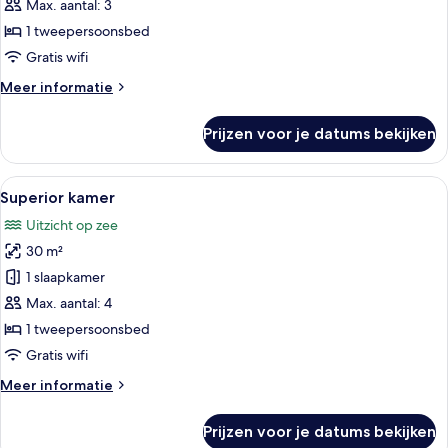
uitzicht
Max. aantal: 3
op
1 tweepersoonsbed
zee
Gratis wifi
laden
Meer
Meer informatie
details
over
Prijzen voor je datums bekijken
Standaard
kamer,
uitzicht
Alle
Een moderne hotelkamer met een groot
8
op
Superior kamer
foto's
zee
Uitzicht op zee
voor
30 m²
Superior
kamer
1 slaapkamer
laden
Max. aantal: 4
1 tweepersoonsbed
Gratis wifi
Meer
Meer informatie
details
over
Prijzen voor je datums bekijken
Superior