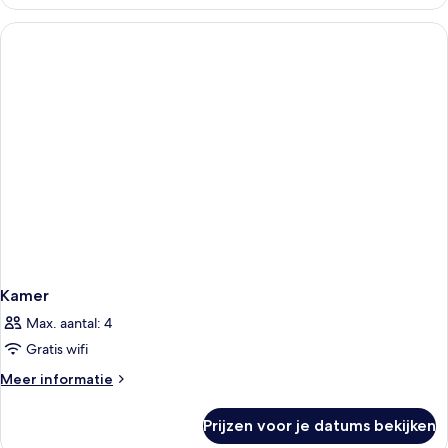
Kamer
Max. aantal: 4
Gratis wifi
Meer
Meer informatie
details
over
Prijzen voor je datums bekijken
Kamer