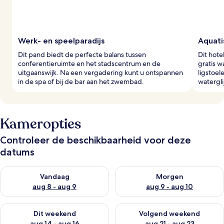
Werk- en speelparadijs
Aquati
Dit pand biedt de perfecte balans tussen
Dit hot
conferentieruimte en het stadscentrum en de
gratis 
uitgaanswijk. Na een vergadering kunt u ontspannen
ligstoel
in de spa of bij de bar aan het zwembad.
watergli
Kameropties
Controleer de beschikbaarheid voor deze
datums
De beschikbaarheid controleren voor vanavond aug 8 - aug 9
De beschikbaarheid controler
Vandaag
Morgen
aug 8 - aug 9
aug 9 - aug 10
De beschikbaarheid controleren voor dit weekend aug 14 - au
De beschikbaarheid controler
Dit weekend
Volgend weekend
aug 14 - aug 16
aug 21 - aug 23