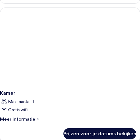
Kamer
Max. aantal: 1
Gratis wifi
Meer
Meer informatie
details
over
Prijzen voor je datums bekijken
Kamer