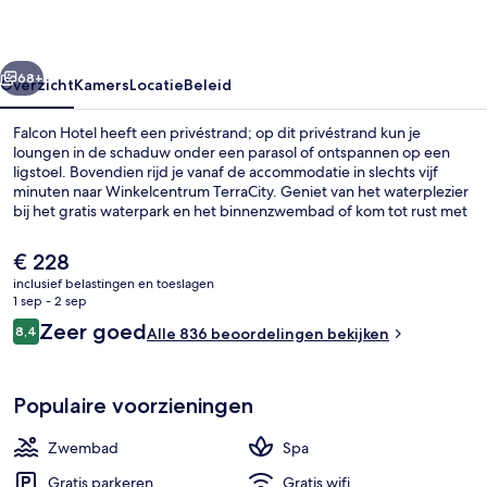
rige
Volgende
68+
Overzicht
Kamers
Locatie
Beleid
Falcon Hotel heeft een privéstrand; op dit privéstrand kun je
loungen in de schaduw onder een parasol of ontspannen op een
ligstoel. Bovendien rijd je vanaf de accommodatie in slechts vijf
minuten naar Winkelcentrum TerraCity. Geniet van het waterplezier
bij het gratis waterpark en het binnenzwembad of kom tot rust met
diepe bindweefselmassages, body wraps en aromatherapie in de
spa. Main, een van de 3 restaurants, serveert internationale
De
€ 228
gerechten en is geopend voor de lunch en het diner. De
huidige
inclusief belastingen en toeslagen
accommodatie heeft ook 4 bars/lounges, een gratis kinderclub en
prijs
1 sep - 2 sep
een bar aan het zwembad. Andere reizigers waarderen het
Uitzicht vanaf balkon
is
Beoordelingen
behulpzame personeel.
Zeer goed
8,4
Alle 836 beoordelingen bekijken
€ 228
8,4 op 10 –
Populaire voorzieningen
Zwembad
Spa
Gratis parkeren
Gratis wifi