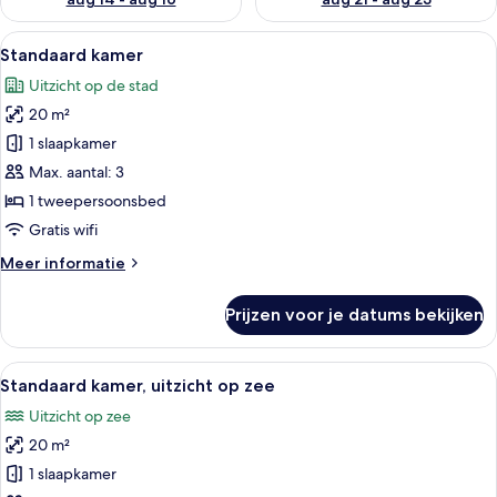
Alle
Een hotelkamer met een bed, een bure
5
Standaard kamer
foto's
Uitzicht op de stad
voor
20 m²
Standaard
kamer
1 slaapkamer
laden
Max. aantal: 3
1 tweepersoonsbed
Gratis wifi
Meer
Meer informatie
details
over
Prijzen voor je datums bekijken
Standaard
kamer
Alle
Hotelkamer met twee bedden, een balk
8
Standaard kamer, uitzicht op zee
foto's
Uitzicht op zee
voor
20 m²
Standaard
kamer,
1 slaapkamer