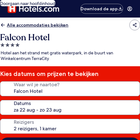
Doorgaan naar hoofdinhoud
Download de app
Alle accommodaties bekijken
Falcon Hotel
4.0-
sterrenaccommodatie
Hotel aan het strand met gratis waterpark, in de buurt van
Winkelcentrum TerraCity
Kies datums om prijzen te bekijken
Waar wil je naartoe?
Datums
Reizigers