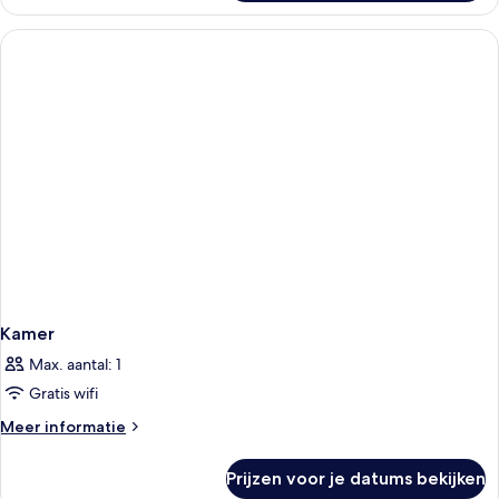
kamer
Kamer
Max. aantal: 1
Gratis wifi
Meer
Meer informatie
details
over
Prijzen voor je datums bekijken
Kamer