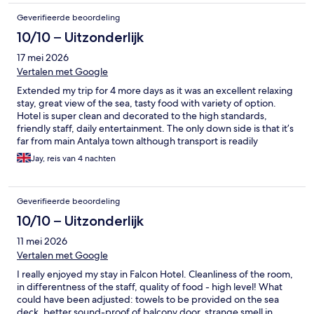
Geverifieerde beoordeling
10/10 – Uitzonderlijk
17 mei 2026
Vertalen met Google
Extended my trip for 4 more days as it was an excellent relaxing
stay, great view of the sea, tasty food with variety of option.
Hotel is super clean and decorated to the high standards,
friendly staff, daily entertainment. The only down side is that it’s
far from main Antalya town although transport is readily
available. Would definitely go back again.
Jay, reis van 4 nachten
Geverifieerde beoordeling
10/10 – Uitzonderlijk
11 mei 2026
Vertalen met Google
I really enjoyed my stay in Falcon Hotel. Cleanliness of the room,
in differentness of the staff, quality of food - high level! What
could have been adjusted: towels to be provided on the sea
deck, better sound-proof of balcony door, strange smell in