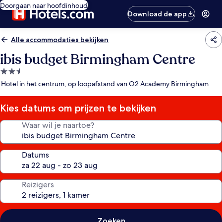
Doorgaan naar hoofdinhoud
Download de app
Alle accommodaties bekijken
ibis budget Birmingham Centre
2.5-
sterrenaccommodatie
Hotel in het centrum, op loopafstand van O2 Academy Birmingham
Kies datums om prijzen te bekijken
Waar wil je naartoe?
Datums
Reizigers
Zoeken