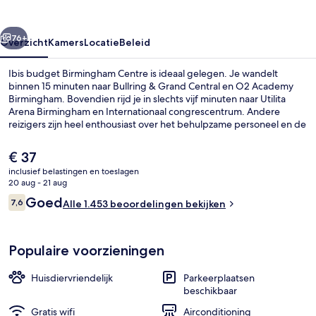
rige
Volgende
76+
Overzicht
Kamers
Locatie
Beleid
Ibis budget Birmingham Centre is ideaal gelegen. Je wandelt
binnen 15 minuten naar Bullring & Grand Central en O2 Academy
Birmingham. Bovendien rijd je in slechts vijf minuten naar Utilita
Arena Birmingham en Internationaal congrescentrum. Andere
reizigers zijn heel enthousiast over het behulpzame personeel en de
centrale ligging. Het openbaar vervoer vind je op korte
loopafstand: het is 13 minuten lopen naar Tramhalte Grand Central
De
€ 37
en 13 minuten naar Town Hall Tramhalte.
huidige
inclusief belastingen en toeslagen
prijs
20 aug - 21 aug
Exterieur
is
Beoordelingen
Goed
7,6
Alle 1.453 beoordelingen bekijken
€ 37
7,6 op 10 –
Populaire voorzieningen
Huisdiervriendelijk
Parkeerplaatsen
beschikbaar
Gratis wifi
Airconditioning