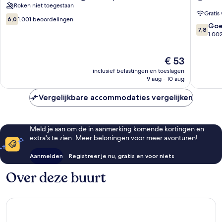
Roken niet toegestaan
Street
Station
Gratis 
Station
Hotel
6.0
6,0
1.001 beoordelingen
7.8
Stadscentrum
Stadsce
Go
van
7,8
van
1.00
10,
10,
1.001
Goed,
beoordelingen
De
€ 53
1.002
prijs
beoorde
inclusief belastingen en toeslagen
is
9 aug - 10 aug
€ 53
Vergelijkbare accommodaties vergelijken
Meld je aan om de in aanmerking komende kortingen en
extra's te zien. Meer beloningen voor meer avonturen!
Aanmelden
Registreer je nu, gratis en voor niets
Over deze buurt