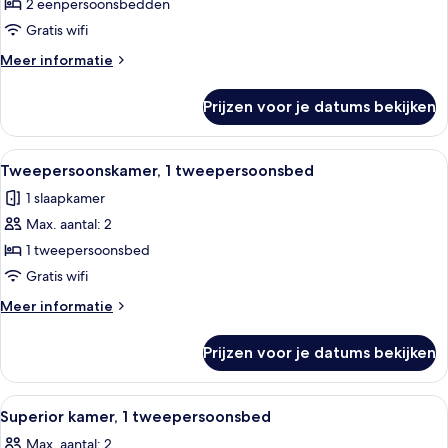
kamer,
2 eenpersoonsbedden
2
Gratis wifi
eenpersoonsbedden
Meer
Meer informatie
laden
details
over
Prijzen voor je datums bekijken
Twin
kamer,
2
Alle
Tweepersoonskamer, 1 tweepersoonsbe
7
eenpersoonsbedden
Tweepersoonskamer, 1 tweepersoonsbed
foto's
1 slaapkamer
voor
Max. aantal: 2
Tweepersoonskamer,
1
1 tweepersoonsbed
tweepersoonsbed
Gratis wifi
laden
Meer
Meer informatie
details
over
Prijzen voor je datums bekijken
Tweepersoonskamer,
1
tweepersoonsbed
Alle
Een hotelkamer met twee bedden, een t
15
Superior kamer, 1 tweepersoonsbed
foto's
Max. aantal: 2