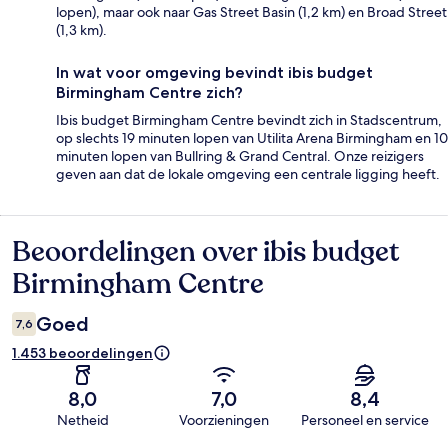
lopen), maar ook naar Gas Street Basin (1,2 km) en Broad Street
(1,3 km).
In wat voor omgeving bevindt ibis budget
Birmingham Centre zich?
Ibis budget Birmingham Centre bevindt zich in Stadscentrum,
op slechts 19 minuten lopen van Utilita Arena Birmingham en 10
minuten lopen van Bullring & Grand Central. Onze reizigers
geven aan dat de lokale omgeving een centrale ligging heeft.
Beoordelingen over ibis budget
Beoordelingen
Birmingham Centre
Goed
7,6
1.453 beoordelingen
8,0
7,0
8,4
Netheid
Voorzieningen
Personeel en service