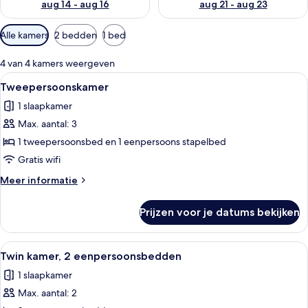
aug 14 - aug 16
aug 21 - aug 23
Beschikbare
Alle kamers
2 bedden
1 bed
filters
voor
4 van 4 kamers weergeven
kamers
Alle
Tweepersoonskamer | Een bureau, gra
15
Tweepersoonskamer
foto's
1 slaapkamer
voor
Max. aantal: 3
Tweepersoonskamer
laden
1 tweepersoonsbed en 1 eenpersoons stapelbed
Gratis wifi
Meer
Meer informatie
details
over
Prijzen voor je datums bekijken
Tweepersoonskamer
Alle
Een hotelkamer met een bed, een nach
13
Twin kamer, 2 eenpersoonsbedden
foto's
1 slaapkamer
voor
Max. aantal: 2
Twin