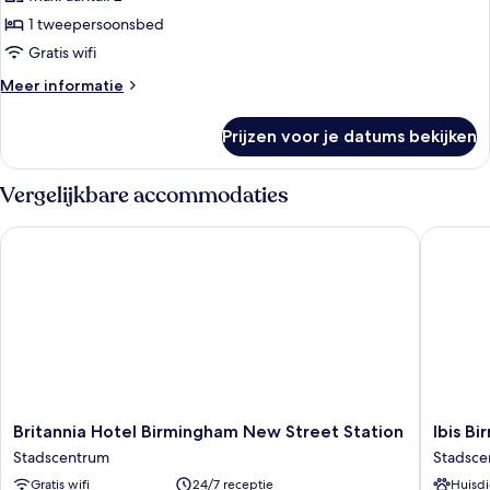
voor
1 tweepersoonsbed
Superior
kamer,
Gratis wifi
1
Meer
Meer informatie
tweepersoonsbed
details
over
laden
Prijzen voor je datums bekijken
Superior
kamer,
1
Vergelijkbare accommodaties
tweepersoonsbed
Britannia Hotel Birmingham New Street Station
Ibis Bir
Britannia
Ibis
Britannia Hotel Birmingham New Street Station
Ibis B
Hotel
Birmin
Stadscentrum
Stadsce
Birmingham
New
Gratis wifi
24/7 receptie
Huisdi
New
Street