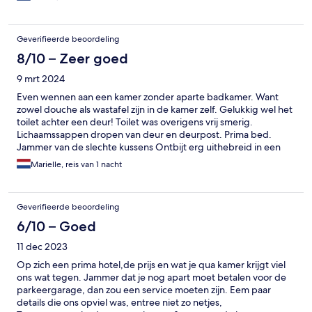
aangekoekt. Hotel heeft goede ligging vlakbij het centrum.
Geverifieerde beoordeling
8/10 – Zeer goed
9 mrt 2024
Even wennen aan een kamer zonder aparte badkamer. Want
zowel douche als wastafel zijn in de kamer zelf. Gelukkig wel het
toilet achter een deur! Toilet was overigens vrij smerig.
Lichaamssappen dropen van deur en deurpost. Prima bed.
Jammer van de slechte kussens Ontbijt erg uithebreid in een
fijne ruimte.
Marielle, reis van 1 nacht
Geverifieerde beoordeling
6/10 – Goed
11 dec 2023
Op zich een prima hotel,de prijs en wat je qua kamer krijgt viel
ons wat tegen. Jammer dat je nog apart moet betalen voor de
parkeergarage, dan zou een service moeten zijn. Eem paar
details die ons opviel was, entree niet zo netjes,