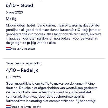
6/10 – Goed
6 aug 2023
Matig
Mooi modern hotel, ruime kamer, maar er waren haakjes bij de
gordijnen af, goed bed maar dunne kussentjes. Ontbijt jammer
genoeg fabrieks broodjes, alles zacht ook de croissants, en zelfs
in aug. een gesloten ijssalon. En nog betalen voor parkeren in
de garage, te prijzig voor dit alles.
Reis van 2 nachten
Geverifieerde beoordeling
4/10 – Redelijk
1 jun 2025
Geen mogelijkheid om koffie te maken op de kamer. Kleine
douche. Douche niet afgescheiden van woon/slaap gedeelte.
Ze hadden beter een scheidings wand langs de wastafel
kunnen plaatsen waardoor de doucheruimte apart is.
Buitenruimte bestrating niet compleet/kapot. Bij het ontbijt
smerig bestek en de kommen voor de yoghurt zat nog eten
Harold, reis van 1 nacht