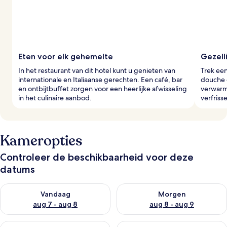
Eten voor elk gehemelte
Gezell
In het restaurant van dit hotel kunt u genieten van
Trek ee
internationale en Italiaanse gerechten. Een café, bar
douche 
en ontbijtbuffet zorgen voor een heerlijke afwisseling
verwarm
in het culinaire aanbod.
verfriss
Kameropties
Controleer de beschikbaarheid voor deze
datums
De beschikbaarheid controleren voor vanavond aug 7 - aug 8
De beschikbaarheid controler
Vandaag
Morgen
aug 7 - aug 8
aug 8 - aug 9
De beschikbaarheid controleren voor dit weekend aug 7 - aug
De beschikbaarheid controler