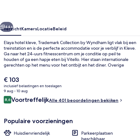
Trademark
Collection
by
rige
Volgende
Wyndham
44+
Overzicht
Kamers
Locatie
Beleid
Elaya hotel kleve, Trademark Collection by Wyndham ligt vlak bij een
treinstation en is de perfecte accommodatie voor je verblijf in Kleve.
Ga naar het 24-uurs fitnesscentrum om je conditie op peil te
houden of ga een hapje eten bij Vitello. Hier staan internationale
gerechten op het menu voor het ontbijt en het diner. Overige
voorzieningen omvatten een bar/lounge, een sauna en een
snackbar/deli. Andere reizigers zijn vol lof over het behulpzame
De
€ 103
personeel en de algehele staat van de accommodatie.
huidige
inclusief belastingen en toeslagen
prijs
9 aug - 10 aug
Binnenplaats
is
Beoordelingen
Voortreffelijk
8,6
Alle 401 beoordelingen bekijken
€ 103
8,6 op 10 –
Populaire voorzieningen
Huisdiervriendelijk
Parkeerplaatsen
beschikbaar