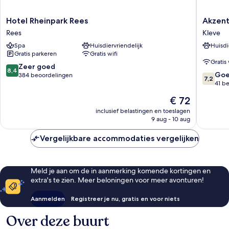
Hotel
Akzent
Hotel Rheinpark Rees
Akzent
Rheinpark
City
Rees
Kleve
Rees
Hotel
Spa
Huisdiervriendelijk
Huisdi
Rees
Kleve
Gratis parkeren
Gratis wifi
Kleve
Gratis 
8.4
Zeer goed
8,4
7.2
Go
van
384 beoordelingen
7,2
van
41 b
10,
10,
Zeer
De
€ 72
Goed,
goed,
prijs
41
inclusief belastingen en toeslagen
384
is
9 aug - 10 aug
beoorde
beoordelingen
€ 72
Vergelijkbare accommodaties vergelijken
Meld je aan om de in aanmerking komende kortingen en
extra's te zien. Meer beloningen voor meer avonturen!
Aanmelden
Registreer je nu, gratis en voor niets
Over deze buurt