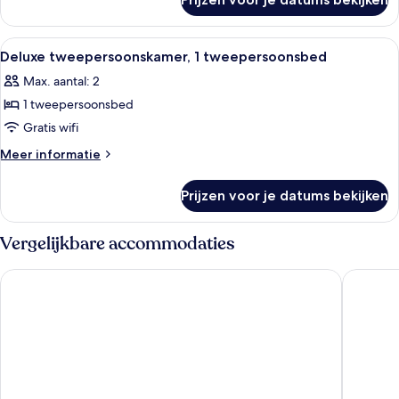
Superior
tweepersoonskamer,
1
Alle
Een moderne slaapkamer met een groo
5
tweepersoonsbed
Deluxe tweepersoonskamer, 1 tweepersoonsbed
foto's
Max. aantal: 2
voor
1 tweepersoonsbed
Deluxe
tweepersoonskamer,
Gratis wifi
1
Meer
Meer informatie
tweepersoonsbed
details
over
laden
Prijzen voor je datums bekijken
Deluxe
tweepersoonskamer,
1
Vergelijkbare accommodaties
tweepersoonsbed
Hotel Rheinpark Rees
Akzent C