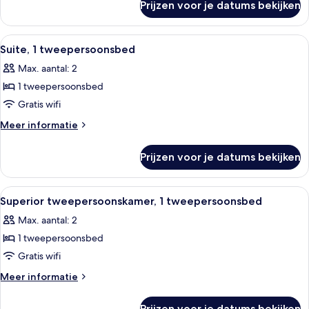
laden
Prijzen voor je datums bekijken
Standaard
tweepersoonskamer,
1
Alle
Hotelkamer met een bed, nachtkastje,
11
tweepersoonsbed
Suite, 1 tweepersoonsbed
foto's
Max. aantal: 2
voor
1 tweepersoonsbed
Suite,
1
Gratis wifi
tweepersoonsbed
Meer
Meer informatie
laden
details
over
Prijzen voor je datums bekijken
Suite,
1
tweepersoonsbed
Alle
Hotelkamer met een groot bed, nachtka
6
Superior tweepersoonskamer, 1 tweepersoonsbed
foto's
Max. aantal: 2
voor
1 tweepersoonsbed
Superior
tweepersoonskamer,
Gratis wifi
1
Meer
Meer informatie
tweepersoonsbed
details
over
laden
Prijzen voor je datums bekijken