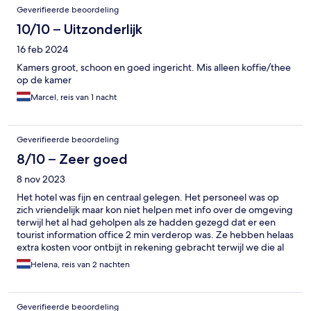
Geverifieerde beoordeling
10/10 – Uitzonderlijk
16 feb 2024
Kamers groot, schoon en goed ingericht. Mis alleen koffie/thee
op de kamer
Marcel, reis van 1 nacht
Geverifieerde beoordeling
8/10 – Zeer goed
8 nov 2023
Het hotel was fijn en centraal gelegen. Het personeel was op
zich vriendelijk maar kon niet helpen met info over de omgeving
terwijl het al had geholpen als ze hadden gezegd dat er een
tourist information office 2 min verderop was. Ze hebben helaas
extra kosten voor ontbijt in rekening gebracht terwijl we die al
betaald hadden bij de boeking. Dit is momenteel in
Helena, reis van 2 nachten
behandeling bij onze tussenpersoon zodat we ons geld terug
kunnen krijgen. Verder prima hotel.
Geverifieerde beoordeling