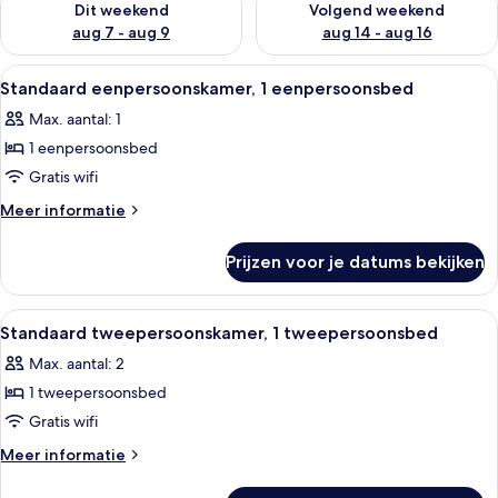
Dit weekend
Volgend weekend
aug 7 - aug 9
aug 14 - aug 16
Alle
Een moderne slaapkamer met een groo
5
Standaard eenpersoonskamer, 1 eenpersoonsbed
foto's
Max. aantal: 1
voor
1 eenpersoonsbed
Standaard
eenpersoonskamer,
Gratis wifi
1
Meer
Meer informatie
eenpersoonsbed
details
over
laden
Prijzen voor je datums bekijken
Standaard
eenpersoonskamer,
1
Alle
Een moderne slaapkamer met een groo
5
eenpersoonsbed
Standaard tweepersoonskamer, 1 tweepersoonsbed
foto's
Max. aantal: 2
voor
1 tweepersoonsbed
Standaard
tweepersoonskamer,
Gratis wifi
1
Meer
Meer informatie
tweepersoonsbed
details
over