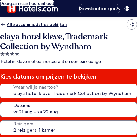
Doorgaan naar hoofdinhoud
Download de app
Alle accommodaties bekijken
elaya hotel kleve, Trademark
Collection by Wyndham
4.0-
sterrenaccommodatie
Hotel in Kleve met een restaurant en een bar/lounge
Kies datums om prijzen te bekijken
Waar wil je naartoe?
Datums
Reizigers