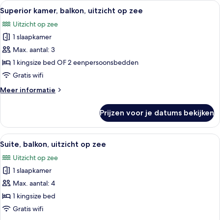
Alle
Een balkon met twee witte rieten stoe
26
Superior kamer, balkon, uitzicht op zee
foto's
Uitzicht op zee
voor
1 slaapkamer
Superior
kamer,
Max. aantal: 3
balkon,
1 kingsize bed OF 2 eenpersoonsbedden
uitzicht
Gratis wifi
op
Meer
Meer informatie
zee
details
laden
over
Prijzen voor je datums bekijken
Superior
kamer,
balkon,
Alle
Een balkon met twee witte rieten stoe
18
uitzicht
Suite, balkon, uitzicht op zee
foto's
op
Uitzicht op zee
zee
voor
1 slaapkamer
Suite,
balkon,
Max. aantal: 4
uitzicht
1 kingsize bed
op
Gratis wifi
zee