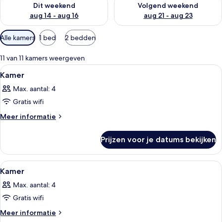
Dit weekend
Volgend weekend
aug 14 - aug 16
aug 21 - aug 23
Beschikbare
Alle kamers
1 bed
2 bedden
filters
voor
11 van 11 kamers weergeven
kamers
Alle
Een hotelkamer met een bed, een stoel,
14
Kamer
foto's
Max. aantal: 4
voor
Gratis wifi
Kamer
laden
Meer
Meer informatie
details
over
Prijzen voor je datums bekijken
Kamer
Alle
Een hotelkamer met een groot bed, een
10
Kamer
foto's
Max. aantal: 4
voor
Gratis wifi
Kamer
laden
Meer
Meer informatie
details