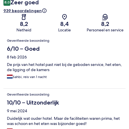
Zeer goed
8,0
939 beoordelingen
8,2
8,4
8,2
Netheid
Locatie
Personeel en service
Beoordelingen
Geverifieerde beoordeling
6/10 – Goed
8 feb 2026
De prijs van het hotel past niet bij de geboden service, het eten,
de ligging of de kamers
Sahbi, reis van 1 nacht
Geverifieerde beoordeling
10/10 – Uitzonderlijk
9 mei 2024
Duidelijk wat ouder hotel. Maar de faciliteiten waren prima, het
was schoon en het eten was bijzonder goed!