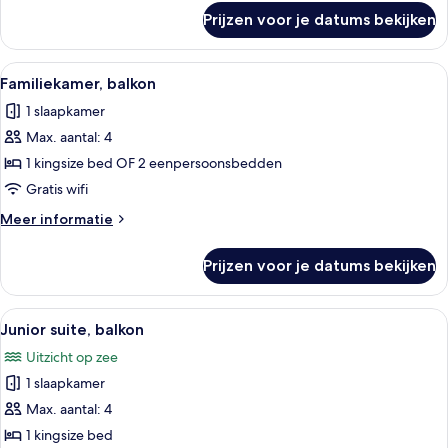
over
Prijzen voor je datums bekijken
Standaard
kamer,
balkon
Alle
Een hotelkamer met een bed, een burea
12
Familiekamer, balkon
foto's
1 slaapkamer
voor
Max. aantal: 4
Familiekamer,
balkon
1 kingsize bed OF 2 eenpersoonsbedden
laden
Gratis wifi
Meer
Meer informatie
details
over
Prijzen voor je datums bekijken
Familiekamer,
balkon
Alle
Hotelkamer met een bed, een bank, een
23
Junior suite, balkon
foto's
Uitzicht op zee
voor
1 slaapkamer
Junior
suite,
Max. aantal: 4
balkon
1 kingsize bed