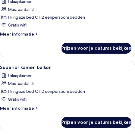
1 slaapkamer
Premium
kamer,
Max. aantal: 3
balkon,
1 kingsize bed OF 2 eenpersoonsbedden
uitzicht
Gratis wifi
op
Meer
Meer informatie
zee
details
laden
over
Prijzen voor je datums bekijken
Premium
kamer,
balkon,
Alle
Een hotelkamer met een bed, een bure
14
uitzicht
Superior kamer, balkon
foto's
op
1 slaapkamer
zee
voor
Max. aantal: 3
Superior
kamer,
1 kingsize bed OF 2 eenpersoonsbedden
balkon
Gratis wifi
laden
Meer
Meer informatie
details
over
Prijzen voor je datums bekijken
Superior
kamer,
balkon