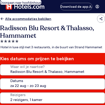
Doorgaan naar hoofdinhoud
Download de app
Alle accommodaties bekijken
Radisson Blu Resort & Thalasso,
Hammamet
5.0-
sterrenaccommodatie
Hotel in luxe stijl met 3 restaurants, in de buurt van Strand Hammamet
Kies datums om prijzen te bekijken
Waar wil je naartoe?
Datums
Reizigers