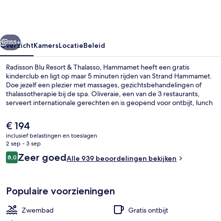
&
Thalasso,
Hammamet
rige
Volgende
155+
Overzicht
Kamers
Locatie
Beleid
Radisson Blu Resort & Thalasso, Hammamet heeft een gratis
kinderclub en ligt op maar 5 minuten rijden van Strand Hammamet.
Doe jezelf een plezier met massages, gezichtsbehandelingen of
thalassotherapie bij de spa. Oliveraie, een van de 3 restaurants,
serveert internationale gerechten en is geopend voor ontbijt, lunch
en diner. Dit hotel in luxe stijl biedt ook highlights zoals een
binnenzwembad, een buitenzwembad en een strandbar. Andere
De
€ 194
reizigers waarderen het behulpzame personeel.
huidige
inclusief belastingen en toeslagen
prijs
2 sep - 3 sep
Lobby
is
Beoordelingen
Zeer goed
8,0
Alle 939 beoordelingen bekijken
€ 194
8,0 op 10 –
Populaire voorzieningen
Zwembad
Gratis ontbijt