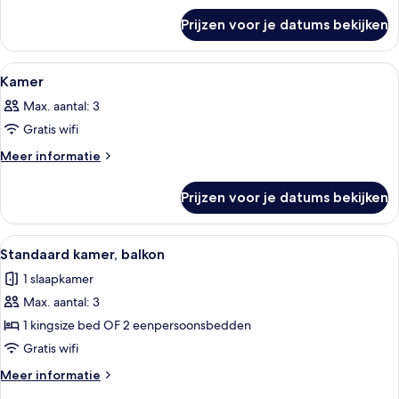
over
Prijzen voor je datums bekijken
Kamer
Alle
Een hotelkamer met een bed, een stoe
4
Kamer
foto's
Max. aantal: 3
voor
Gratis wifi
Kamer
laden
Meer
Meer informatie
details
over
Prijzen voor je datums bekijken
Kamer
Alle
Een hotelkamer met een bed, een stoel,
13
Standaard kamer, balkon
foto's
1 slaapkamer
voor
Max. aantal: 3
Standaard
kamer,
1 kingsize bed OF 2 eenpersoonsbedden
balkon
Gratis wifi
laden
Meer
Meer informatie
details