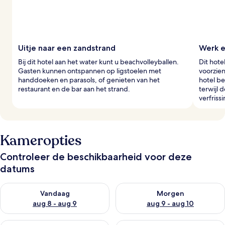
Uitje naar een zandstrand
Werk e
Bij dit hotel aan het water kunt u beachvolleyballen.
Dit hote
Gasten kunnen ontspannen op ligstoelen met
voorzie
handdoeken en parasols, of genieten van het
hotel be
restaurant en de bar aan het strand.
terwijl 
verfriss
Kameropties
Controleer de beschikbaarheid voor deze
datums
De beschikbaarheid controleren voor vanavond aug 8 - aug 9
De beschikbaarheid controler
Vandaag
Morgen
aug 8 - aug 9
aug 9 - aug 10
De beschikbaarheid controleren voor dit weekend aug 14 - au
De beschikbaarheid controler