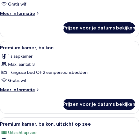
laden
Gratis wifi
Meer
Meer informatie
details
over
Prijzen voor je datums bekijken
Junior
suite,
balkon
Alle
Een hotelkamer met een groot bed, ee
18
Premium kamer, balkon
foto's
1 slaapkamer
voor
Max. aantal: 3
Premium
kamer,
1 kingsize bed OF 2 eenpersoonsbedden
balkon
Gratis wifi
laden
Meer
Meer informatie
details
over
Prijzen voor je datums bekijken
Premium
kamer,
balkon
Alle
Een balkon met twee witte rieten stoe
28
Premium kamer, balkon, uitzicht op zee
foto's
Uitzicht op zee
voor