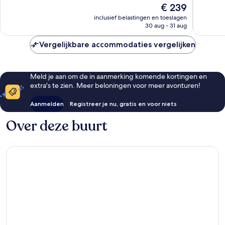
De
€ 239
Uitstekend,
Goed,
prijs
516
54
inclusief belastingen en toeslagen
is
30 aug - 31 aug
beoordelingen
beoorde
€ 239
Vergelijkbare accommodaties vergelijken
Meld je aan om de in aanmerking komende kortingen en
extra's te zien. Meer beloningen voor meer avonturen!
Aanmelden
Registreer je nu, gratis en voor niets
Over deze buurt