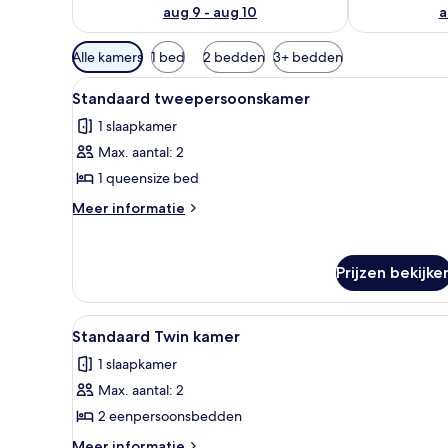
aug 9 - aug 10
a
Beschikbare
Alle kamers
1 bed
2 bedden
3+ bedden
filters
Alle
Een hotelkamer met een net op
voor
17
Standaard tweepersoonskamer
foto's
kamers
1 slaapkamer
voor
Max. aantal: 2
Standaard
tweepersoonskamer
1 queensize bed
laden
Meer
Meer informatie
details
over
Standaard
Prijzen bekijke
tweepersoonskamer
Alle
Hotelkamer met twee enkele be
17
Standaard Twin kamer
foto's
1 slaapkamer
voor
Max. aantal: 2
Standaard
Twin
2 eenpersoonsbedden
kamer
Meer
Meer informatie