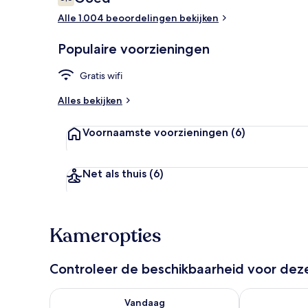
6,6 op 10 –
Alle 1.004 beoordelingen bekijken
Details aan 
Populaire voorzieningen
Gratis wifi
Alles bekijken
Voornaamste voorzieningen
(6)
Net als thuis
(6)
Kameropties
Controleer de beschikbaarheid voor de
De beschikbaarheid controleren voor vanavond aug 
De beschikbaa
Vandaag