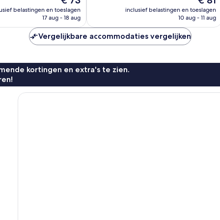
€ 73
€ 81
beoordelingen
prijs
prijs
lusief belastingen en toeslagen
inclusief belastingen en toeslagen
n
is
is
17 aug - 18 aug
10 aug - 11 aug
€ 73
€ 81
Vergelijkbare accommodaties vergelijken
ende kortingen en extra's te zien.
ren!