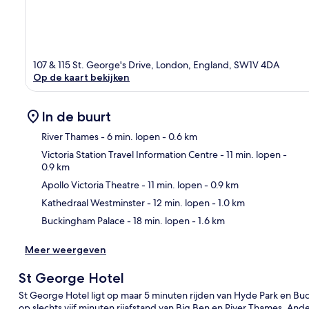
107 & 115 St. George's Drive, London, England, SW1V 4DA
Op de kaart bekijken
In de buurt
River Thames
- 6 min. lopen
- 0.6 km
Victoria Station Travel Information Centre
- 11 min. lopen
-
0.9 km
Kaa
Apollo Victoria Theatre
- 11 min. lopen
- 0.9 km
Kathedraal Westminster
- 12 min. lopen
- 1.0 km
Buckingham Palace
- 18 min. lopen
- 1.6 km
Meer weergeven
St George Hotel
St George Hotel ligt op maar 5 minuten rijden van Hyde Park en Buck
op slechts vijf minuten rijafstand van Big Ben en River Thames. Ander