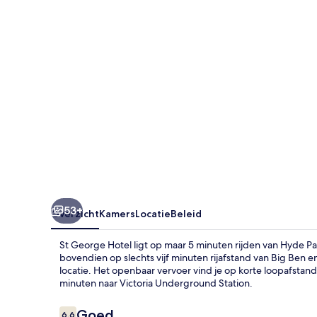
53+
Overzicht
Kamers
Locatie
Beleid
St George Hotel ligt op maar 5 minuten rijden van Hyde Park
bovendien op slechts vijf minuten rijafstand van Big Ben e
locatie. Het openbaar vervoer vind je op korte loopafstand
minuten naar Victoria Underground Station.
Beoordelingen
Goed
6,6