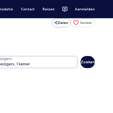
modatie
Contact
Reizen
Aanmelden
Delen
Opslaan
izigers
Zoeken