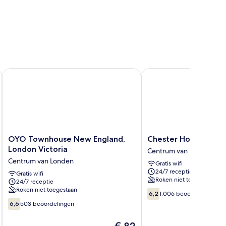
OYO Townhouse New England, London Victoria
Chester Hotel
OYO
Chester
OYO Townhouse New England,
Chester Hotel
Townhouse
Hotel
London Victoria
Centrum van Londen
New
Centrum
Centrum van Londen
Gratis wifi
England,
van
24/7 receptie
London
Gratis wifi
Londen
Roken niet toegestaan
24/7 receptie
Victoria
Roken niet toegestaan
6.2
Centrum
6,2
1.006 beoordelingen
van
van
6.6
6,6
503 beoordelingen
10,
Londen
van
1.006
10,
De