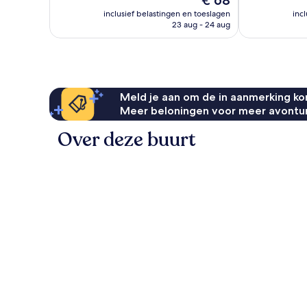
€ 68
beoordelingen
121
prijs
inclusief belastingen en toeslagen
inc
beoordelinge
is
23 aug - 24 aug
€ 68
Meld je aan om de in aanmerking kom
Meer beloningen voor meer avontu
Over deze buurt