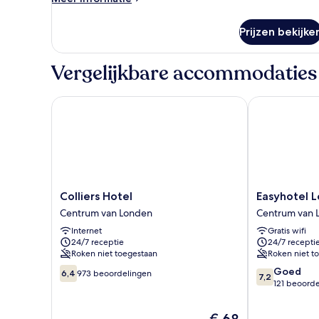
laden
details
over
Prijzen bekijke
Standaard
Twin
kamer
Vergelijkbare accommodaties
Colliers Hotel
Easyhotel Lon
Colliers
Easyhotel
Colliers Hotel
Easyhotel L
Hotel
London
Centrum van Londen
Centrum van 
Centrum
Victoria
Internet
Gratis wifi
van
Centrum
24/7 receptie
24/7 recepti
Londen
van
Roken niet toegestaan
Roken niet t
Londen
6.4
7.2
Goed
6,4
973 beoordelingen
7,2
van
van
121 beoord
10,
10,
973
Goed,
De