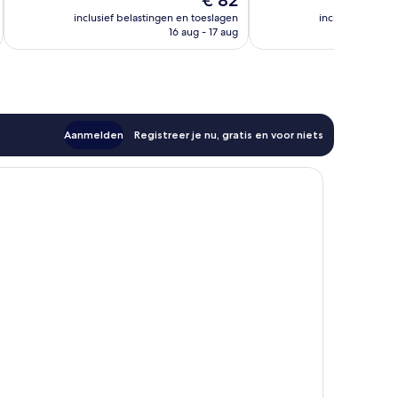
€ 82
beoordelingen
503
prijs
inclusief belastingen en toeslagen
inclusief belast
beoordelingen
is
16 aug - 17 aug
€ 82
Aanmelden
Registreer je nu, gratis en voor niets