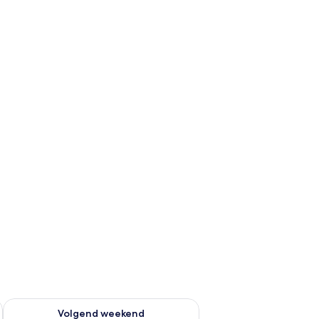
dit weekend aug 14 - aug 16
De beschikbaarheid controleren voor volgend weekend aug 2
Volgend weekend