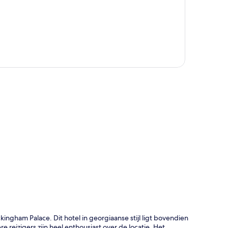
rt
ingham Palace. Dit hotel in georgiaanse stijl ligt bovendien
e reizigers zijn heel enthousiast over de locatie. Het