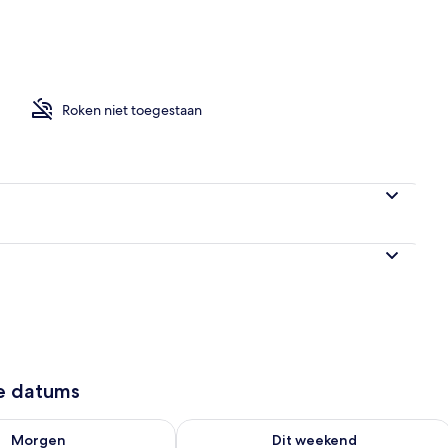
de buitenkant
Roken niet toegestaan
ze datums
9 - aug 10
rheid controleren voor morgen aug 10 - aug 11
De beschikbaarheid controleren voor 
Morgen
Dit weekend