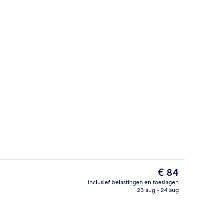
Ingang binnen
De
€ 84
huidige
inclusief belastingen en toeslagen
prijs
23 aug - 24 aug
eepersoonskamer | Een bureau, een strijkplank/strijkijzer, beddengoed
Lobby
is
€ 84