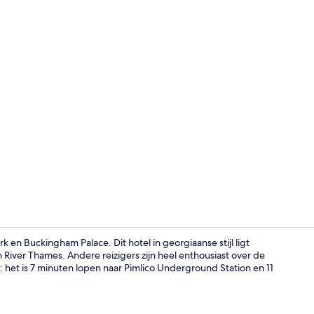
Interieur
 en Buckingham Palace. Dit hotel in georgiaanse stijl ligt
n River Thames. Andere reizigers zijn heel enthousiast over de
: het is 7 minuten lopen naar Pimlico Underground Station en 11
Standaard tw