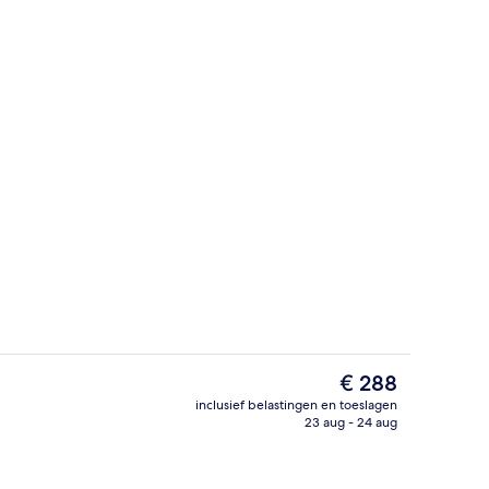
Luxe beddengoed, donzen dekbedden
De
€ 288
huidige
inclusief belastingen en toeslagen
prijs
23 aug - 24 aug
Ze serveren er ontbijt, lunch en diner
is
€ 288