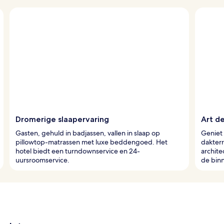
Dromerige slaapervaring
Art d
Gasten, gehuld in badjassen, vallen in slaap op
Geniet 
pillowtop-matrassen met luxe beddengoed. Het
dakterr
hotel biedt een turndownservice en 24-
archite
uursroomservice.
de bin