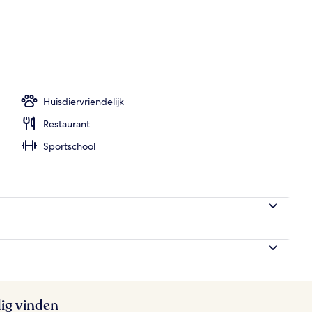
embad, ligstoelen bij het zwembad
Huisdiervriendelijk
Restaurant
Sportschool
ig vinden