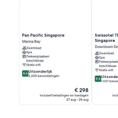
Pan Pacific Singapore
Swissotel The
Pan
Swissotel
Pan Pacific Singapore
Swissotel T
Pacific
The
Singapore
Marina Bay
Singapore
Stamford,
Downtown Si
Zwembad
Marina
Singapore
Spa
Bay
Downtown
Zwembad
Parkeerplaatsen
Spa
Singapore
beschikbaar
Parkeerplaat
Gratis wifi
beschikbaar
Gratis wifi
9.4
Uitzonderlijk
9,4
van
2.205 beoordelingen
9.4
Uitzonder
9,4
10,
van
1.037 beoo
Uitzonderlijk,
10,
De
€ 298
2.205
Uitzonderlijk,
prijs
beoordelingen
1.037
inclusief belastingen en toeslagen
inc
is
27 aug - 28 aug
beoordelinge
€ 298