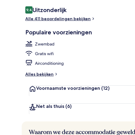
Beoordelingen
Uitzonderlijk
9,4
9,4 op 10 –
Alle 411 beoordelingen bekijken
Een buitenzw
Populaire voorzieningen
Zwembad
Gratis wifi
Airconditioning
Alles bekijken
Voornaamste voorzieningen
(12)
Net als thuis
(6)
Waarom we deze accommodatie geweld