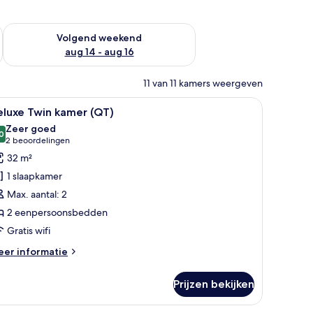
 dit weekend aug 7 - aug 9
De beschikbaarheid controleren voor volgend weekend aug 14
Volgend weekend
aug 14 - aug 16
11 van 11 kamers weergeven
 bureau, een stoel, een televisie en een boekenplank.
le
Een hotelkamer met een groot bed, een kleintj
7
eluxe Twin kamer (QT)
oto's
Zeer goed
oor
0
8,0 van 10
(2
2 beoordelingen
eluxe
beoordelingen)
32 m²
win
1 slaapkamer
amer
Max. aantal: 2
QT)
2 eenpersoonsbedden
aden
Gratis wifi
eer
er informatie
tails
er
Prijzen bekijken
luxe
in