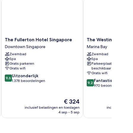
apore
The Fullerton Hotel Singapore
The Westin Singapore
The
The
The Fullerton Hotel Singapore
The Westin Singapo
Fullerton
Westin
Downtown Singapore
Marina Bay
Hotel
Singapore
Zwembad
Zwembad
Singapore
Marina
Spa
Spa
Downtown
Bay
Gratis parkeren
Parkeerplaatsen
Singapore
Gratis wifi
beschikbaar
Gratis wifi
9.6
Uitzonderlijk
9,6
9.2
Fantastisch
van
1.378 beoordelingen
9,2
van
970 beoordelingen
10,
10,
Uitzonderlijk,
Fantastisch,
1.378
De
€ 324
970
beoordelingen
prijs
beoordelingen
inclusief belastingen en toeslagen
inclusief belast
is
4 sep - 5 sep
€ 324