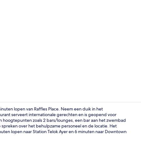
Exterieur
inuten lopen van Raffles Place. Neem een duik in het
urant serveert internationale gerechten en is geopend voor
endien hoogtepunten zoals 2 bars/lounges, een bar aan het zwembad
Lobby
te spreken over het behulpzame personeel en de locatie. Het
inuten lopen naar Station Telok Ayer en 6 minuten naar Downtown