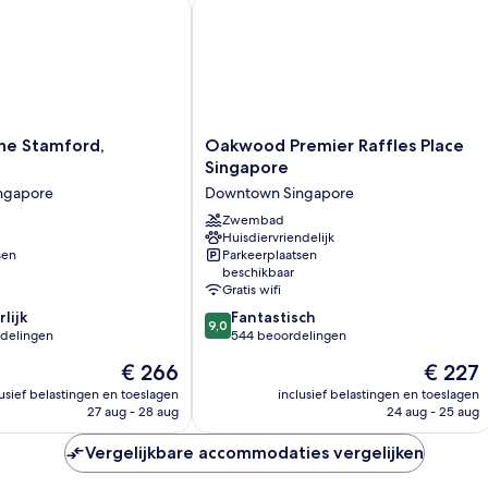
 Stamford, Singapore
Oakwood Premier Raffles Place Sing
Oakwood
he Stamford,
Oakwood Premier Raffles Place
Premier
Singapore
Raffles
ngapore
Downtown Singapore
Place
Singapore
Zwembad
Huisdiervriendelijk
Downtown
sen
Parkeerplaatsen
Singapore
beschikbaar
Gratis wifi
9.0
lijk
Fantastisch
9,0
van
rdelingen
544 beoordelingen
10,
De
De
€ 266
€ 227
Fantastisch,
prijs
prijs
544
lusief belastingen en toeslagen
inclusief belastingen en toeslagen
is
is
27 aug - 28 aug
24 aug - 25 aug
n
beoordelingen
€ 266
€ 227
Vergelijkbare accommodaties vergelijken