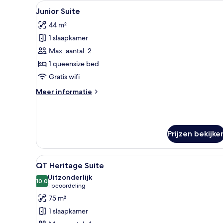
kingsize
Alle
Hotelkamer met een groot bed,
5
bed
Junior Suite
foto's
(QT)
44 m²
voor
1 slaapkamer
Junior
Suite
Max. aantal: 2
laden
1 queensize bed
Gratis wifi
Meer
Meer informatie
details
over
Junior
Suite
Prijzen bekijke
Alle
QT Heritage Suite | Luxe bed
8
QT Heritage Suite
foto's
Uitzonderlijk
voor
10,0
10,0 van 10
(1
1 beoordeling
QT
beoordeling)
75 m²
Heritage
1 slaapkamer
Suite