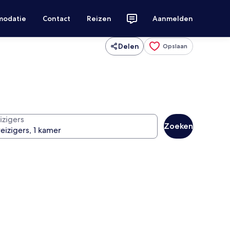
modatie
Contact
Reizen
Aanmelden
Delen
Opslaan
izigers
Zoeken