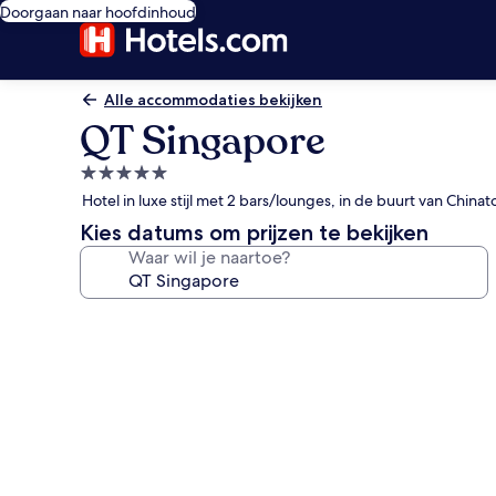
Doorgaan naar hoofdinhoud
Alle accommodaties bekijken
QT Singapore
5.0-
sterrenaccommodatie
Hotel in luxe stijl met 2 bars/lounges, in de buurt van Chin
Kies datums om prijzen te bekijken
Waar wil je naartoe?
Fotogalerie
voor
QT
Singapore