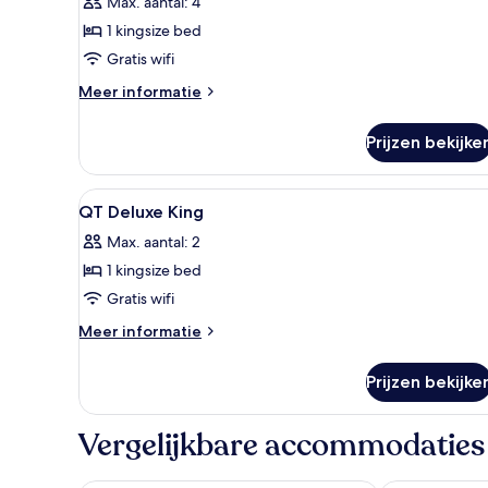
Max. aantal: 4
laden
1 kingsize bed
Gratis wifi
Meer
Meer informatie
details
over
Prijzen bekijke
QT
Heritage
Suite
Alle
Luxe beddengoed, donzen dek
5
QT Deluxe King
foto's
Max. aantal: 2
voor
1 kingsize bed
QT
Deluxe
Gratis wifi
King
Meer
Meer informatie
laden
details
over
Prijzen bekijke
QT
Deluxe
King
Vergelijkbare accommodaties