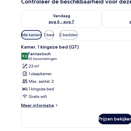
Controleer de beschikbaarheid voor de
De beschikbaarheid controleren voor vanavond aug 
De beschikbaa
Vandaag
aug 6 - aug 7
Beschikbare
Alle kamers
1 bed
2 bedden
filters
Alle
Een hotelkamer met een groot 
voor
8
Kamer, 1 kingsize bed (QT)
foto's
kamers
Fantastisch
voor
9,2
9,2 van 10
(33
33 beoordelingen
Kamer,
beoordelingen)
23 m²
1
1 slaapkamer
kingsize
Max. aantal: 2
bed
1 kingsize bed
(QT)
Gratis wifi
laden
Meer
Meer informatie
details
over
Prijzen bekijke
Kamer,
1