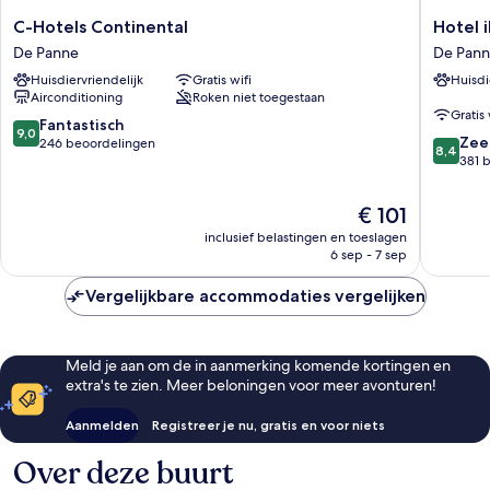
C-
Hotel
C-Hotels Continental
Hotel 
Hotels
ibis
De Panne
De Pan
Continental
De
Huisdiervriendelijk
Gratis wifi
Huisdi
De
Panne
Airconditioning
Roken niet toegestaan
Panne
De
Gratis 
Panne
9.0
Fantastisch
9,0
8.4
Zee
van
246 beoordelingen
8,4
van
381 
10,
10,
Fantastisch,
Zeer
246
De
€ 101
goed,
beoordelingen
prijs
inclusief belastingen en toeslagen
381
is
6 sep - 7 sep
beoorde
€ 101
Vergelijkbare accommodaties vergelijken
Meld je aan om de in aanmerking komende kortingen en
extra's te zien. Meer beloningen voor meer avonturen!
Aanmelden
Registreer je nu, gratis en voor niets
Over deze buurt