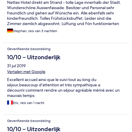
Nettes Hotel direkt am Strand - tolle Lage innerhalb der Stadt.
Wunderschöne Aussenfassade. Besitzer und Personal sehr
freundlich und gehen auf Wünsche ein. Alle ebenfalls sehr
kinderfreundlich. Tolles Frühstücksbuffet. Leider sind die
Zimmer ziemlich abgewohnt. Lüftung und Fön funktionierten
nicht. Lampen und Glühbirnen defekt - sowie Schimmel in der
Stephan, reis van 3 nachten
Dusche. 2x haben wir sogar noch Unterhosen der Vormieter
gefunden. Zimmer nicht klimatisiert. Mit ein bisschen Investion
alles wieder hinzubekommen - aber eben mit 280 EUR die
Geverifieerde beoordeling
Nacht nicht wirklich ein Schnapper.
10/10 – Uitzonderlijk
31 jul 2019
Vertalen met Google
Excellent accueil ainsi que le suivi tout au long du
séjour,beaucoup d'attention et très sympathique.a
découvrir.comment rendre un séjour agréable mémé avec un
mauvais temps.
Eric, reis van 1 nacht
Geverifieerde beoordeling
10/10 – Uitzonderlijk