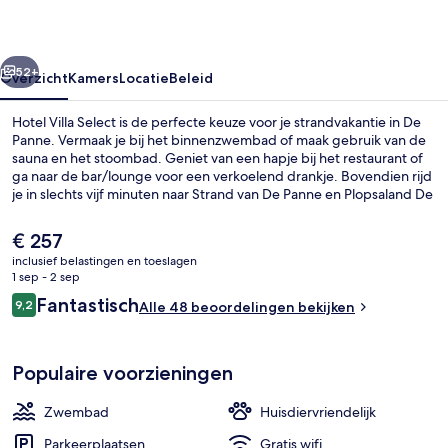
rige
Volgende
52+
Overzicht
Kamers
Locatie
Beleid
Hotel Villa Select is de perfecte keuze voor je strandvakantie in De
Panne. Vermaak je bij het binnenzwembad of maak gebruik van de
sauna en het stoombad. Geniet van een hapje bij het restaurant of
ga naar de bar/lounge voor een verkoelend drankje. Bovendien rijd
je in slechts vijf minuten naar Strand van De Panne en Plopsaland De
Panne.
De
€ 257
huidige
inclusief belastingen en toeslagen
prijs
1 sep - 2 sep
Voorkant van accommodatie
is
Beoordelingen
Fantastisch
9,2
Alle 48 beoordelingen bekijken
€ 257
9,2 op 10 –
Populaire voorzieningen
Zwembad
Huisdiervriendelijk
Parkeerplaatsen
Gratis wifi