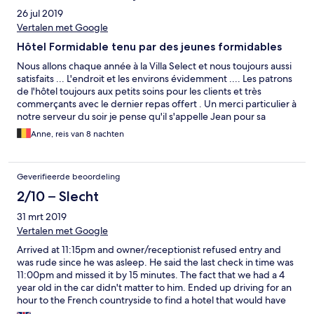
26 jul 2019
Vertalen met Google
Hôtel Formidable tenu par des jeunes formidables
Nous allons chaque année à la Villa Select et nous toujours aussi
satisfaits ... L'endroit et les environs évidemment .... Les patrons
de l'hôtel toujours aux petits soins pour les clients et très
commerçants avec le dernier repas offert . Un merci particulier à
notre serveur du soir je pense qu'il s'appelle Jean pour sa
gentillesse et son professionnalisme . Je conseil fortement de
Anne, reis van 8 nachten
manger à l'hôtel le soir car la cuisine du chef et du patron est
tout simplement divin , des produits frais que vous dégustez
face la digue .Eviter de manger dehors , tous des attrapes
Geverifieerde beoordeling
touristes . Les chambres sont toujours aussi spacieuses et
confortables . Il reste de loin le meilleur hôtel de la panne ou
2/10 – Slecht
nous espérons y retourner très vite .... Seul point négatif : le jour
31 mrt 2019
du départ ou n'avez plus envie de partir lol
Vertalen met Google
Arrived at 11:15pm and owner/receptionist refused entry and
was rude since he was asleep. He said the last check in time was
11:00pm and missed it by 15 minutes. The fact that we had a 4
year old in the car didn't matter to him. Ended up driving for an
hour to the French countryside to find a hotel that would have
us.