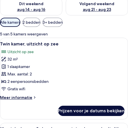
De beschikbaarheid controleren voor dit weekend aug 14 - au
De beschikbaarheid controler
Dit weekend
Volgend weekend
aug 14 - aug 16
aug 21 - aug 23
Beschikbare
Alle kamers
2 bedden
3+ bedden
filters
voor
5 van 5 kamers weergeven
kamers
Alle
Een moderne hotelkamer met een groot 
8
Twin kamer, uitzicht op zee
foto's
Uitzicht op zee
voor
32 m²
Twin
kamer,
1 slaapkamer
uitzicht
Max. aantal: 2
op
2 eenpersoonsbedden
zee
Gratis wifi
laden
Meer
Meer informatie
details
over
Prijzen voor je datums bekijken
Twin
kamer,
uitzicht
Alle
Een hotelkamer met een bed, twee faut
6
op