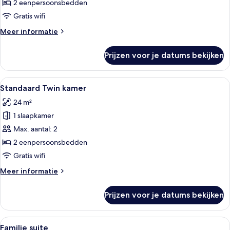
op
2 eenpersoonsbedden
strand
Gratis wifi
laden
Meer
Meer informatie
details
over
Prijzen voor je datums bekijken
Twin
kamer,
uitzicht
Alle
Een moderne hotelkamer met een groot
6
op
Standaard Twin kamer
foto's
strand
24 m²
voor
1 slaapkamer
Standaard
Twin
Max. aantal: 2
kamer
2 eenpersoonsbedden
laden
Gratis wifi
Meer
Meer informatie
details
over
Prijzen voor je datums bekijken
Standaard
Twin
kamer
Alle
Familie suite | Een minibar, een kluis
5
Familie suite