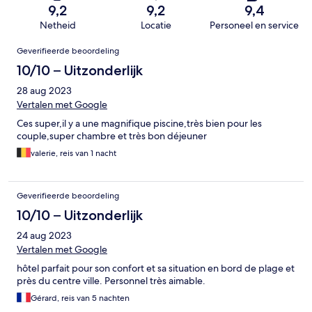
9,2
9,2
9,4
Netheid
Locatie
Personeel en service
Beoordelingen
Geverifieerde beoordeling
10/10 – Uitzonderlijk
28 aug 2023
Vertalen met Google
Ces super,il y a une magnifique piscine,très bien pour les
couple,super chambre et très bon déjeuner
valerie, reis van 1 nacht
Geverifieerde beoordeling
10/10 – Uitzonderlijk
24 aug 2023
Vertalen met Google
hôtel parfait pour son confort et sa situation en bord de plage et
près du centre ville. Personnel très aimable.
Gérard, reis van 5 nachten