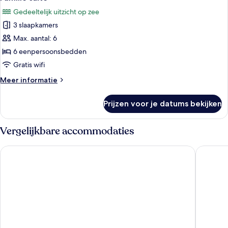
foto's
Gedeeltelijk uitzicht op zee
voor
3 slaapkamers
Familie
suite
Max. aantal: 6
laden
6 eenpersoonsbedden
Gratis wifi
Meer
Meer informatie
details
over
Prijzen voor je datums bekijken
Familie
suite
Vergelijkbare accommodaties
C-Hotels Continental
Hotel ib