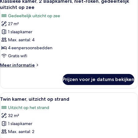
Klassieke kamer, 2 slaapkamers, niet-roken, gedeeltelijk
foto's
zee
uitzicht op zee
voor
Gedeeltelijk uitzicht op zee
Klassieke
27 m²
kamer,
1 slaapkamer
2
slaapkamers,
Max. aantal: 4
niet-
4 eenpersoonsbedden
roken,
Gratis wifi
gedeeltelijk
Meer
Meer informatie
uitzicht
details
op
over
Prijzen voor je datums bekijken
Klassieke
zee
kamer,
laden
2
Alle
Een moderne hotelkamer met een bank,
6
slaapkamers,
Twin kamer, uitzicht op strand
foto's
niet-
Uitzicht op het strand
roken,
voor
gedeeltelijk
32 m²
Twin
uitzicht
kamer,
1 slaapkamer
op
uitzicht
zee
Max. aantal: 2