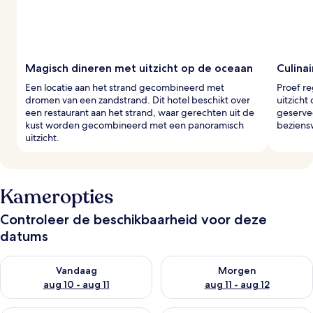
Magisch dineren met uitzicht op de oceaan
Culina
Een locatie aan het strand gecombineerd met
Proef re
dromen van een zandstrand. Dit hotel beschikt over
uitzicht
een restaurant aan het strand, waar gerechten uit de
geserve
kust worden gecombineerd met een panoramisch
beziens
uitzicht.
Kameropties
Controleer de beschikbaarheid voor deze
datums
De beschikbaarheid controleren voor vanavond aug 10 - aug 1
De beschikbaarheid controlere
Vandaag
Morgen
aug 10 - aug 11
aug 11 - aug 12