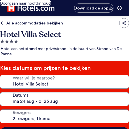
Doorgaan naar hoofdinhoud
Download de app
Alle accommodaties bekijken
Hotel Villa Select
4.0-
sterrenaccommodatie
Hotel aan het strand met privéstrand, in de buurt van Strand van De
Panne
Kies datums om prijzen te bekijken
Waar wil je naartoe?
Datums
Reizigers