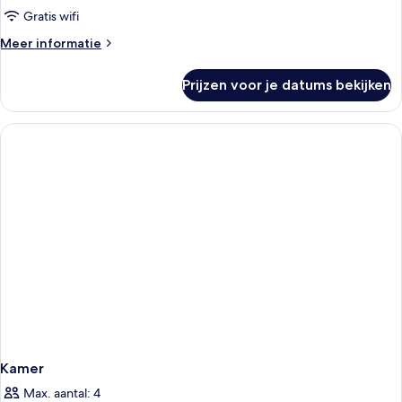
Gratis wifi
Meer
Meer informatie
details
over
Prijzen voor je datums bekijken
Kamer
Kamer
Max. aantal: 4