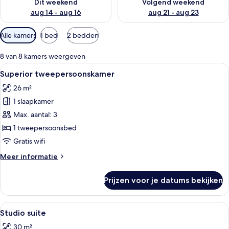
Dit weekend
Volgend weekend
aug 14 - aug 16
aug 21 - aug 23
Beschikbare
Alle kamers
1 bed
2 bedden
filters
voor
8 van 8 kamers weergeven
kamers
Alle
Een hotelkamer met een bed, een bure
4
Superior tweepersoonskamer
foto's
26 m²
voor
1 slaapkamer
Superior
tweepersoonskamer
Max. aantal: 3
laden
1 tweepersoonsbed
Gratis wifi
Meer
Meer informatie
details
over
Prijzen voor je datums bekijken
Superior
tweepersoonskamer
Alle
Een moderne hotelkamer met een bed, 
5
Studio suite
foto's
30 m²