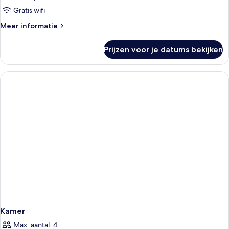
Gratis wifi
Meer
Meer informatie
details
over
Prijzen voor je datums bekijken
Luxe
tweepersoonskamer
Kamer
Max. aantal: 4