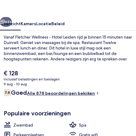
Leiden
rige
Volgende
63+
Overzicht
Kamers
Locatie
Beleid
Vanaf Fletcher Wellness - Hotel Leiden rijd je binnen 15 minuten naar
Duinrell. Geniet van massages bij de spa. Restaurant Twelve
serveert lunch en diner. Dit hotel in luxe stijl mag ook een
binnenzwembad, een bar/lounge en een bubbelbad tot de
hoogtepunten rekenen. Andere reizigers zijn erg te spreken over
de locatie.
De
€ 128
huidige
inclusief belastingen en toeslagen
prijs
9 aug - 10 aug
Een binnenzwembad
is
Beoordelingen
Goed
7,8
Alle 878 beoordelingen bekijken
€ 128
7,8 op 10 –
Populaire voorzieningen
Zwembad
Spa
Parkeerplaatsen
Gratis wifi