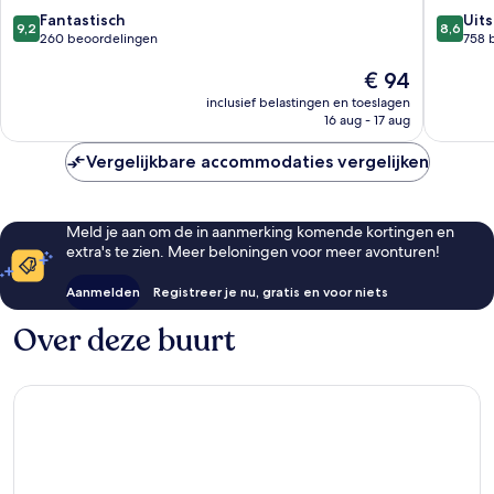
9.2
8.6
Fantastisch
Uit
9,2
8,6
van
van
260 beoordelingen
758 
10,
10,
De
€ 94
Fantastisch,
Uitstek
prijs
260
758
inclusief belastingen en toeslagen
is
beoordelingen
beoorde
16 aug - 17 aug
€ 94
Vergelijkbare accommodaties vergelijken
Meld je aan om de in aanmerking komende kortingen en
extra's te zien. Meer beloningen voor meer avonturen!
Aanmelden
Registreer je nu, gratis en voor niets
Over deze buurt