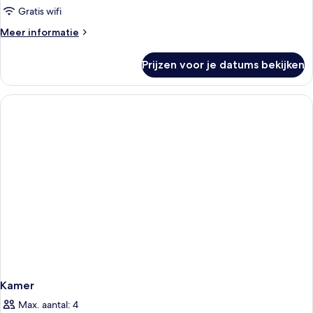
Gratis wifi
Meer
Meer informatie
details
over
Prijzen voor je datums bekijken
Kamer
Kamer
Max. aantal: 4