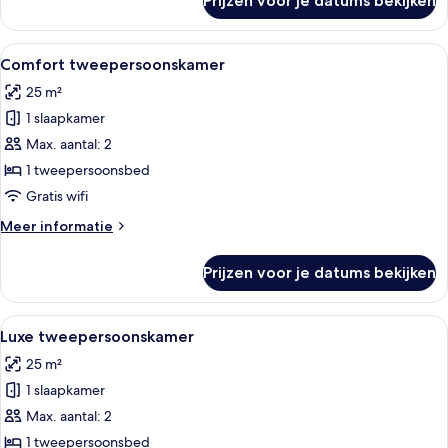
Prijzen voor je datums bekijken
Familiekamer
Alle
Een hotelkamer met een bed, bureau, 
5
Comfort tweepersoonskamer
foto's
25 m²
voor
1 slaapkamer
Comfort
tweepersoonskamer
Max. aantal: 2
laden
1 tweepersoonsbed
Gratis wifi
Meer
Meer informatie
details
over
Prijzen voor je datums bekijken
Comfort
tweepersoonskamer
Alle
Een hotelkamer met een bed, bureau, st
4
Luxe tweepersoonskamer
foto's
25 m²
voor
1 slaapkamer
Luxe
tweepersoonskamer
Max. aantal: 2
laden
1 tweepersoonsbed