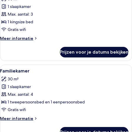
voor
1 slaapkamer
Studio
suite
Max. aantal: 3
laden
1 kingsize bed
Gratis wifi
Meer
Meer informatie
details
over
Prijzen voor je datums bekijken
Studio
suite
Alle
Een hotelkamer met een bed, een bure
4
Familiekamer
foto's
30 m²
voor
1 slaapkamer
Familiekamer
laden
Max. aantal: 4
1 tweepersoonsbed en 1 eenpersoonsbed
Gratis wifi
Meer
Meer informatie
details
over