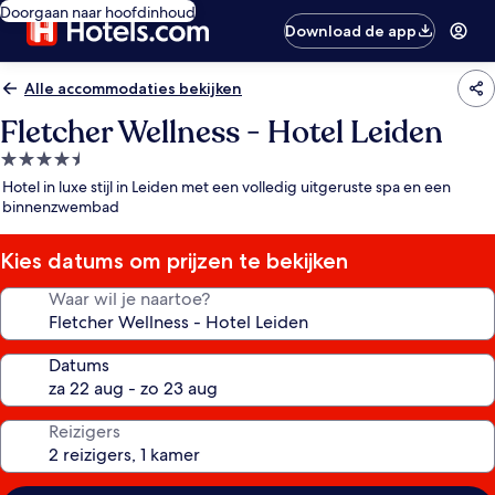
Doorgaan naar hoofdinhoud
Download de app
Alle accommodaties bekijken
Fletcher Wellness - Hotel Leiden
4.5-
sterrenaccommodatie
Hotel in luxe stijl in Leiden met een volledig uitgeruste spa en een
binnenzwembad
Kies datums om prijzen te bekijken
Waar wil je naartoe?
Datums
Reizigers