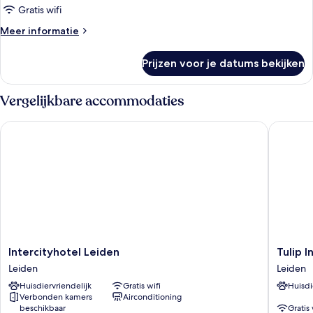
Gratis wifi
Meer
Meer informatie
details
over
Prijzen voor je datums bekijken
Kamer
Vergelijkbare accommodaties
Intercityhotel Leiden
Tulip In
Intercityhotel
Tulip
Intercityhotel Leiden
Tulip 
Leiden
Inn
Leiden
Leiden
Leiden
Leiden
Huisdiervriendelijk
Gratis wifi
Huisdi
Centre
Verbonden kamers
Airconditioning
Leiden
beschikbaar
Gratis 