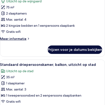
Uitzicht op de wijngaard
(Elegant
Deluxe
-
75 m²
villa,
Private
2 slaapkamers
2
Pool)
slaapkamers,
Max. aantal: 4
privézwembad,
2 kingsize bedden en 1 eenpersoons slaapbank
uitzicht
Gratis wifi
op
Meer
Meer informatie
wijngaard
details
laden
over
Prijzen voor je datums bekijken
Deluxe
villa,
2
Alle
Een moderne slaapkamer met een gest
6
slaapkamers,
Standaard driepersoonskamer, balkon, uitzicht op stad
foto's
privézwembad,
Uitzicht op de stad
uitzicht
voor
op
35 m²
Standaard
wijngaard
driepersoonskamer,
1 slaapkamer
balkon,
Max. aantal: 3
uitzicht
1 tweepersoonsbed en 2 eenpersoons slaapbanken
op
Gratis wifi