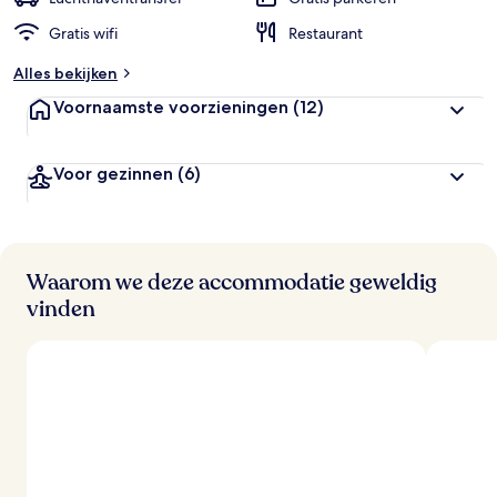
Gratis wifi
Restaurant
b
e
Alles bekijken
o
o
Voornaamste voorzieningen
(12)
r
d
e
Voor gezinnen
(6)
l
i
n
g
e
n
Waarom we deze accommodatie geweldig
vinden
v
a
n
r
e
i
z
i
g