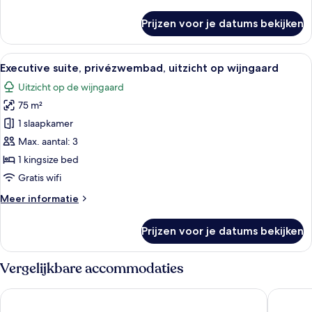
details
over
Prijzen voor je datums bekijken
Junior
suite,
privézwembad,
Alle
Een slaapkamer met een bed, een burea
10
uitzicht
Executive suite, privézwembad, uitzicht op wijngaard
foto's
op
Uitzicht op de wijngaard
wijngaard
voor
75 m²
Executive
suite,
1 slaapkamer
privézwembad,
Max. aantal: 3
uitzicht
1 kingsize bed
op
Gratis wifi
wijngaard
Meer
Meer informatie
laden
details
over
Prijzen voor je datums bekijken
Executive
suite,
privézwembad,
Vergelijkbare accommodaties
uitzicht
op
Zannos Melathron Hotel by Omilos Hotels
Athina L
wijngaard