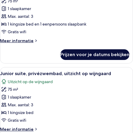
75 m²
Superior
villa,
1 slaapkamer
privézwembad,
Max. aantal: 3
uitzicht
1 kingsize bed en 1 eenpersoons slaapbank
op
Gratis wifi
wijngaard
Meer
Meer informatie
laden
details
over
Prijzen voor je datums bekijken
Superior
villa,
privézwembad,
Alle
Een moderne hotelkamer met een groot
15
uitzicht
Junior suite, privézwembad, uitzicht op wijngaard
foto's
op
Uitzicht op de wijngaard
wijngaard
voor
75 m²
Junior
suite,
1 slaapkamer
privézwembad,
Max. aantal: 3
uitzicht
1 kingsize bed
op
Gratis wifi
wijngaard
Meer
Meer informatie
laden