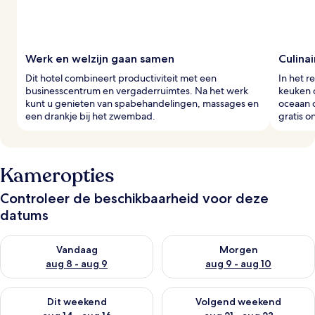
e
r
s
Werk en welzijn gaan samen
Culina
Dit hotel combineert productiviteit met een
In het r
businesscentrum en vergaderruimtes. Na het werk
keuken c
kunt u genieten van spabehandelingen, massages en
oceaan o
een drankje bij het zwembad.
gratis o
Kameropties
Controleer de beschikbaarheid voor deze
datums
De beschikbaarheid controleren voor vanavond aug 8 - aug 9
De beschikbaarheid controler
Vandaag
Morgen
aug 8 - aug 9
aug 9 - aug 10
De beschikbaarheid controleren voor dit weekend aug 14 - au
De beschikbaarheid controler
Dit weekend
Volgend weekend