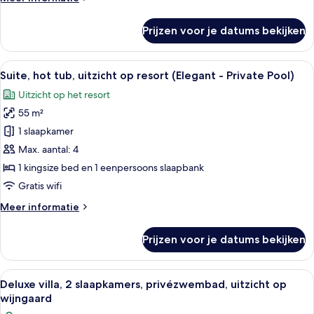
zwembad
details
(Cosy)
over
Prijzen voor je datums bekijken
Familiekamer,
laden
2
slaapkamers,
Alle
Een dakzwembad met uitzicht op zee, 
32
bad,
Suite, hot tub, uitzicht op resort (Elegant - Private Pool)
foto's
uitzicht
Uitzicht op het resort
op
voor
zwembad
55 m²
Suite,
(Cosy)
hot
1 slaapkamer
tub,
Max. aantal: 4
uitzicht
1 kingsize bed en 1 eenpersoons slaapbank
op
Gratis wifi
resort
Meer
Meer informatie
(Elegant
details
-
over
Prijzen voor je datums bekijken
Private
Suite,
hot
Pool)
tub,
Alle
Een modern buitenzwembad met glaze
laden
23
uitzicht
Deluxe villa, 2 slaapkamers, privézwembad, uitzicht op
foto's
op
wijngaard
resort
voor