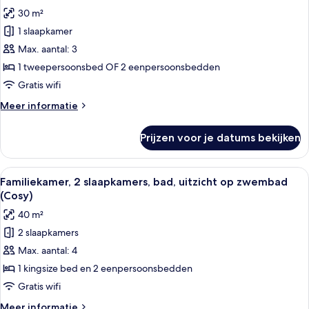
foto's
balkon,
30 m²
uitzicht
voor
op
1 slaapkamer
Superior
stad
kamer,
Max. aantal: 3
balkon,
1 tweepersoonsbed OF 2 eenpersoonsbedden
uitzicht
Gratis wifi
op
Meer
Meer informatie
zwembad
details
laden
over
Prijzen voor je datums bekijken
Superior
kamer,
balkon,
Alle
Een moderne slaapkamer met een groo
10
uitzicht
Familiekamer, 2 slaapkamers, bad, uitzicht op zwembad
foto's
op
(Cosy)
zwembad
voor
40 m²
Familiekamer,
2 slaapkamers
2
Max. aantal: 4
slaapkamers,
bad,
1 kingsize bed en 2 eenpersoonsbedden
uitzicht
Gratis wifi
op
Meer
Meer informatie