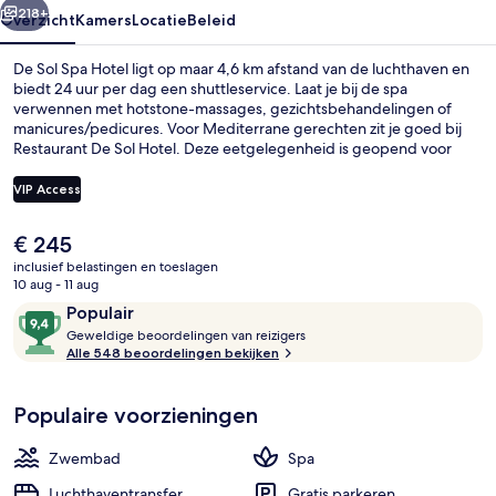
218+
Overzicht
Kamers
Locatie
Beleid
De Sol Spa Hotel ligt op maar 4,6 km afstand van de luchthaven en
biedt 24 uur per dag een shuttleservice. Laat je bij de spa
verwennen met hotstone-massages, gezichtsbehandelingen of
manicures/pedicures. Voor Mediterrane gerechten zit je goed bij
Restaurant De Sol Hotel. Deze eetgelegenheid is geopend voor
ontbijt, lunch en diner. Dit hotel in luxe stijl heeft ook topfaciliteiten
zoals een buitenzwembad, een bar aan het zwembad en een sauna.
VIP Access
Andere reizigers waarderen het behulpzame personeel.
De
€ 245
Een buitenzwembad, ligstoelen bij h
huidige
inclusief belastingen en toeslagen
prijs
10 aug - 11 aug
is
Beoordelingen
9,4
Populair
€ 245
G
van
Geweldige beoordelingen van reizigers
e
Alle 548 beoordelingen bekijken
10,
w
Populair
e
Populaire voorzieningen
l
d
i
Zwembad
Spa
g
e
Luchthaventransfer
Gratis parkeren