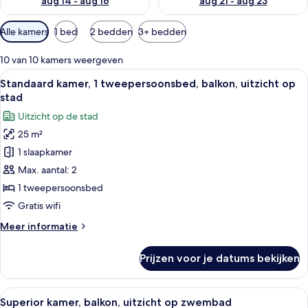
aug 14 - aug 16
aug 21 - aug 23
Beschikbare
Alle kamers
1 bed
2 bedden
3+ bedden
filters
voor
10 van 10 kamers weergeven
kamers
Alle
Een moderne slaapkamer met een gest
6
Standaard kamer, 1 tweepersoonsbed, balkon, uitzicht op
foto's
stad
voor
Uitzicht op de stad
Standaard
25 m²
kamer,
1 slaapkamer
1
tweepersoonsbed,
Max. aantal: 2
balkon,
1 tweepersoonsbed
uitzicht
Gratis wifi
op
Meer
Meer informatie
stad
details
laden
over
Prijzen voor je datums bekijken
Standaard
kamer,
1
Alle
Een moderne hotelkamer met een groot
12
tweepersoonsbed,
Superior kamer, balkon, uitzicht op zwembad