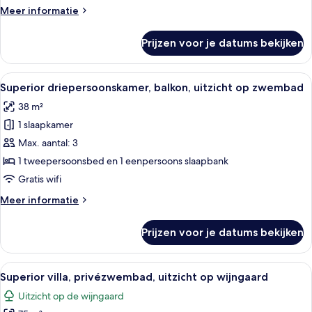
stad
Meer
Meer informatie
laden
details
over
Prijzen voor je datums bekijken
Standaard
driepersoonskamer,
balkon,
Alle
Een moderne hotelkamer met een groot
12
uitzicht
Superior driepersoonskamer, balkon, uitzicht op zwembad
foto's
op
38 m²
stad
voor
1 slaapkamer
Superior
driepersoonskamer,
Max. aantal: 3
balkon,
1 tweepersoonsbed en 1 eenpersoons slaapbank
uitzicht
Gratis wifi
op
Meer
Meer informatie
zwembad
details
laden
over
Prijzen voor je datums bekijken
Superior
driepersoonskamer,
balkon,
Alle
Een hotelkamer met een bed, bureau, t
10
uitzicht
Superior villa, privézwembad, uitzicht op wijngaard
foto's
op
Uitzicht op de wijngaard
zwembad
voor