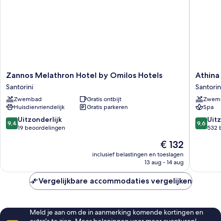
Zannos
Athina
Zannos Melathron Hotel by Omilos Hotels
Athina
Melathron
Luxury
Santorini
Santorin
Hotel
Suites
Zwembad
Gratis ontbijt
Zwem
by
Santorin
Huisdiervriendelijk
Gratis parkeren
Spa
Omilos
Hotels
9.4
9.6
Uitzonderlijk
Uitz
9,4
9,6
Santorini
van
van
19 beoordelingen
532 
10,
10,
De
€ 132
Uitzonderlijk,
Uitzonder
prijs
19
532
inclusief belastingen en toeslagen
is
13 aug - 14 aug
beoordelingen
beoorde
€ 132
Vergelijkbare accommodaties vergelijken
Meld je aan om de in aanmerking komende kortingen en