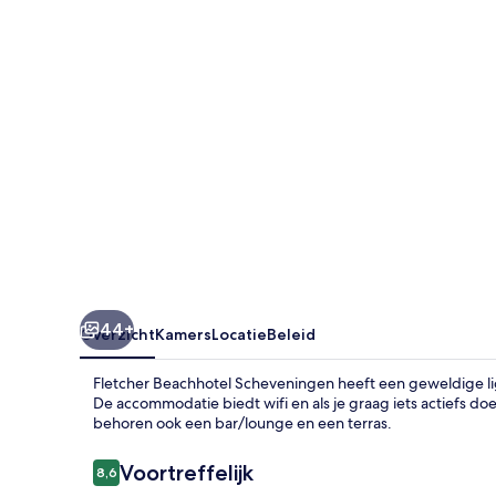
44+
Overzicht
Kamers
Locatie
Beleid
Fletcher Beachhotel Scheveningen heeft een geweldige l
De accommodatie biedt wifi en als je graag iets actiefs do
behoren ook een bar/lounge en een terras.
Beoordelingen
Voortreffelijk
8,6
8,6 op 10 –