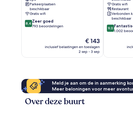
Beach
Scheveninge
Parkeerplaatsen
Gratis wifi
Scheveningen
Scheveninge
beschikbaar
Restaurant
Gratis wifi
Verbonden k
beschikbaar
8.4
Zeer goed
8,4
9.0
Fantastis
van
793 beoordelingen
9,0
van
1.002 beoo
10,
10,
Zeer
De
€ 143
Fantastisch,
goed,
prijs
1.002
inclusief belastingen en toeslagen
inc
793
is
2 sep - 3 sep
beoordelinge
beoordelingen
€ 143
Meld je aan om de in aanmerking kom
Meer beloningen voor meer avontu
Over deze buurt