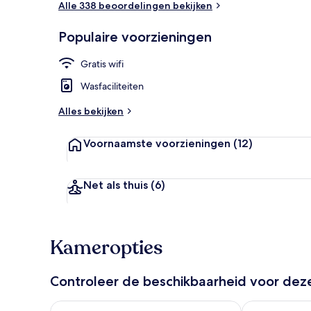
Alle 338 beoordelingen bekijken
Populaire voorzieningen
Voorkant ac
Gratis wifi
Wasfaciliteiten
Alles bekijken
Voornaamste voorzieningen
(12)
Net als thuis
(6)
Kameropties
Controleer de beschikbaarheid voor de
De beschikbaarheid controleren voor vanavond aug 
De beschikbaa