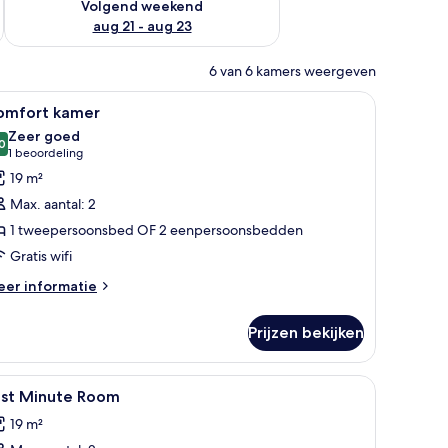
Volgend weekend
aug 21 - aug 23
6 van 6 kamers weergeven
 bureau, een stoel, een tafeltje en een raam met uitzicht op zee.
le
Een hotelkamer met twee bedden, elk voorzie
5
omfort kamer
oto's
Zeer goed
oor
0
8,0 van 10
(1
1 beoordeling
omfort
beoordeling)
19 m²
amer
Max. aantal: 2
aden
1 tweepersoonsbed OF 2 eenpersoonsbedden
Gratis wifi
eer
er informatie
tails
er
Prijzen bekijken
mfort
mer
u, een stoel, een kleine tafel met een vaas en een deur naar een andere ka
le
Een netjes opgemaakt bed met witte lakens e
6
ast Minute Room
oto's
19 m²
oor