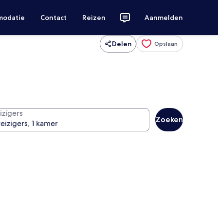
modatie
Contact
Reizen
Aanmelden
Delen
Opslaan
izigers
Zoeken