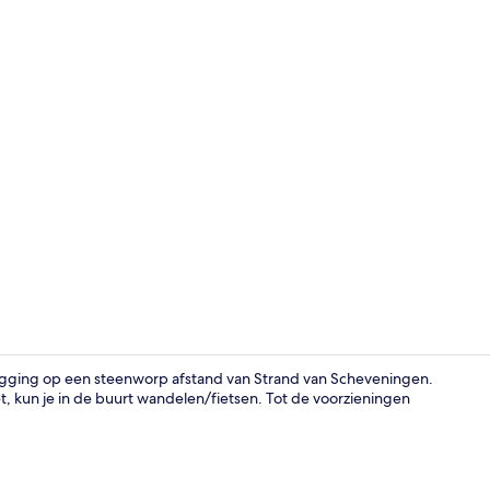
Bar (ter plaa
igging op een steenworp afstand van Strand van Scheveningen.
et, kun je in de buurt wandelen/fietsen. Tot de voorzieningen
Aan het str