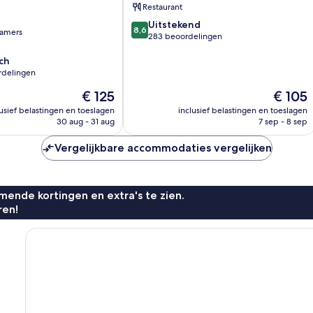
n
Restaurant
n
8.6
Uitstekend
8,6
amers
van
283 beoordelingen
10,
ch
Uitstekend,
rdelingen
283
beoordelingen
De
De
€ 125
€ 105
prijs
prijs
lusief belastingen en toeslagen
inclusief belastingen en toeslagen
is
is
30 aug - 31 aug
7 sep - 8 sep
n
€ 125
€ 105
Vergelijkbare accommodaties vergelijken
ende kortingen en extra's te zien.
ren!