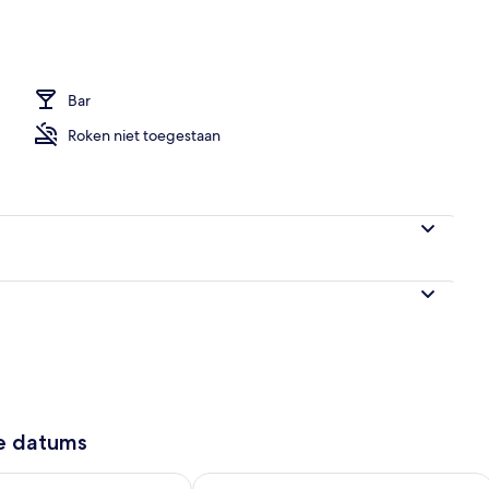
commodatie - avond/nacht
Bar
Roken niet toegestaan
ze datums
9 - aug 10
rheid controleren voor morgen aug 10 - aug 11
De beschikbaarheid controleren voor 