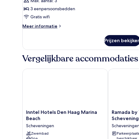
Max. aantal: 3
Driepersoonskamer
laden
3 eenpersoonsbedden
Gratis wifi
Meer
Meer informatie
details
over
Prijzen bekijke
Driepersoonskamer
Vergelijkbare accommodaties
Inntel Hotels Den Haag Marina Beach
Ramada by W
Inntel
Ramada
Inntel Hotels Den Haag Marina
Ramada by
Hotels
by
Beach
Schevenin
Den
Wyndham
Scheveningen
Scheveninge
Haag
The
Marina
Zwembad
Hague
Parkeerplaat
Spa
beschikbaar