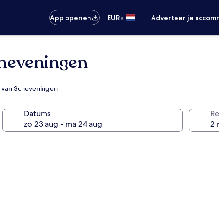
•
App openen
EUR
Adverteer je accom
cheveningen
nd van Scheveningen
Datums
Re