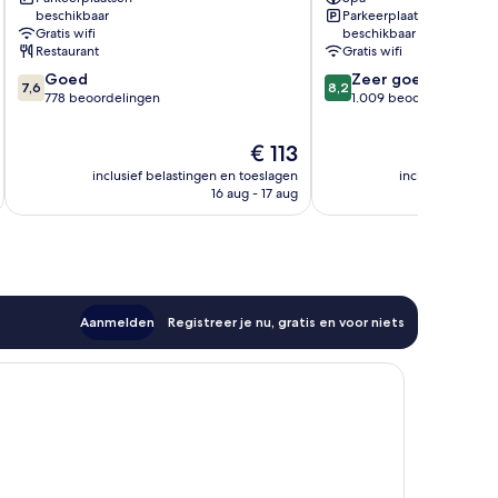
Scheveningen
Hague
beschikbaar
Parkeerplaatsen
Scheveningen
Gratis wifi
beschikbaar
Scheveningen
Restaurant
Gratis wifi
7.6
8.2
Goed
Zeer goed
7,6
8,2
van
van
778 beoordelingen
1.009 beoordelingen
10,
10,
Goed,
Zeer
De
€ 113
778
goed,
prijs
inclusief belastingen en toeslagen
inclusief belast
beoordelingen
1.009
is
16 aug - 17 aug
beoordelingen
€ 113
Aanmelden
Registreer je nu, gratis en voor niets