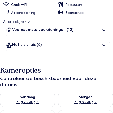
Gratis wifi
Restaurant
Airconditioning
Sportschool
Alles bekijken
Voornaamste voorzieningen
(12)
Net als thuis
(6)
Kameropties
Controleer de beschikbaarheid voor deze
datums
De beschikbaarheid controleren voor vanavond aug 7 - aug 8
De beschikbaarheid controler
Vandaag
Morgen
aug 7 - aug 8
aug 8 - aug 9
De beschikbaarheid controleren voor dit weekend aug 7 - aug
De beschikbaarheid controler