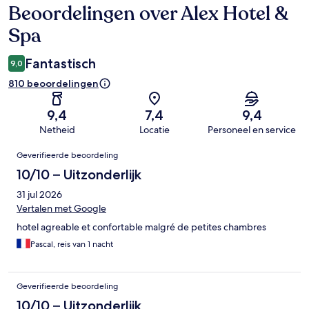
Beoordelingen over Alex Hotel &
Beoordelingen
Spa
Fantastisch
9,0
810 beoordelingen
9,4
7,4
9,4
Netheid
Locatie
Personeel en service
Beoordelingen
Geverifieerde beoordeling
10/10 – Uitzonderlijk
31 jul 2026
Vertalen met Google
hotel agreable et confortable malgré de petites chambres
Pascal, reis van 1 nacht
Geverifieerde beoordeling
10/10 – Uitzonderlijk