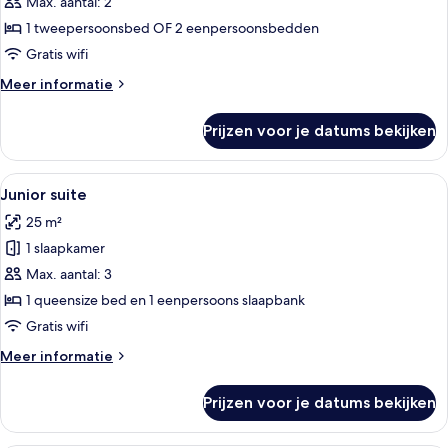
Max. aantal: 2
Deluxe
kamer
1 tweepersoonsbed OF 2 eenpersoonsbedden
laden
Gratis wifi
Meer
Meer informatie
details
over
Prijzen voor je datums bekijken
Deluxe
kamer
Alle
Een hotelkamer met een bed, een bure
13
Junior suite
foto's
25 m²
voor
1 slaapkamer
Junior
suite
Max. aantal: 3
laden
1 queensize bed en 1 eenpersoons slaapbank
Gratis wifi
Meer
Meer informatie
details
over
Prijzen voor je datums bekijken
Junior
suite