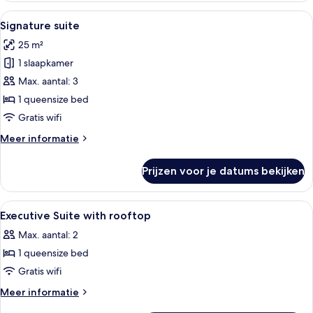
Alle
Een balkon met een tafel en stoelen, 
4
Signature suite
foto's
25 m²
voor
1 slaapkamer
Signature
suite
Max. aantal: 3
laden
1 queensize bed
Gratis wifi
Meer
Meer informatie
details
over
Prijzen voor je datums bekijken
Signature
suite
Alle
Een balkon met een tafel en stoelen, e
5
Executive Suite with rooftop
foto's
Max. aantal: 2
voor
1 queensize bed
Executive
Suite
Gratis wifi
with
Meer
Meer informatie
rooftop
details