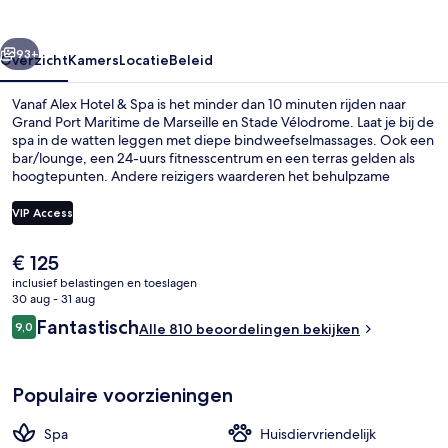
rige
Volgende
93+
Overzicht
Kamers
Locatie
Beleid
Vanaf Alex Hotel & Spa is het minder dan 10 minuten rijden naar
Grand Port Maritime de Marseille en Stade Vélodrome. Laat je bij de
spa in de watten leggen met diepe bindweefselmassages. Ook een
bar/lounge, een 24-uurs fitnesscentrum en een terras gelden als
hoogtepunten. Andere reizigers waarderen het behulpzame
personeel. Het openbaar vervoer vind je op korte loopafstand:
Station St. Charles ligt vlakbij en Station Noailles ligt 7 minuten
VIP Access
verderop.
De
€ 125
Een sauna, een stoombad, diepe bind
huidige
inclusief belastingen en toeslagen
prijs
30 aug - 31 aug
is
Beoordelingen
Fantastisch
9,0
Alle 810 beoordelingen bekijken
€ 125
9,0 op 10 –
Populaire voorzieningen
Spa
Huisdiervriendelijk