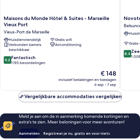
Maisons
Novotel
Maisons du Monde Hôtel & Suites - Marseille
Novote
du
Marseill
Vieux Port
Belsunc
Monde
Centre
Vieux-Port de Marseille
Huisdi
Hôtel
Gare
&
Huisdiervriendelijk
Gratis wifi
Belsunc
Gratis 
Verbonden kamers
Airconditioning
Suites
beschikbaar
8.4
-
Zee
8,4
van
Marseille
1.00
9.2
Fantastisch
9,2
10,
Vieux
van
1.193 beoordelingen
Zeer
Port
10,
De
€ 148
goed,
Vieux-
Fantastisch,
prijs
1.008
Port
1.193
inclusief belastingen en toeslagen
is
beoorde
de
6 sep - 7 sep
beoordelingen
€ 148
Marseille
Vergelijkbare accommodaties vergelijken
Meld je aan om de in aanmerking komende kortingen en
extra's te zien. Meer beloningen voor meer avonturen!
Aanmelden
Registreer je nu, gratis en voor niets