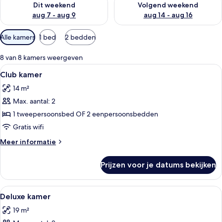
Dit weekend
Volgend weekend
aug 7 - aug 9
aug 14 - aug 16
Beschikbare
Alle kamers
1 bed
2 bedden
filters
voor
8 van 8 kamers weergeven
kamers
Alle
Een moderne hotelkamer met een hout
10
Club kamer
foto's
14 m²
voor
Max. aantal: 2
Club
kamer
1 tweepersoonsbed OF 2 eenpersoonsbedden
laden
Gratis wifi
Meer
Meer informatie
details
over
Prijzen voor je datums bekijken
Club
kamer
Alle
Een hotelkamer met een bed, nachtkastj
18
Deluxe kamer
foto's
19 m²
voor