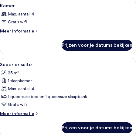
Alle
Een hotelkamer met een bed, een burea
7
Kamer
foto's
Max. aantal: 4
voor
Gratis wifi
Kamer
laden
Meer
Meer informatie
details
over
Prijzen voor je datums bekijken
Kamer
Alle
Een moderne hotelkamer met een bank, 
7
Superior suite
foto's
25 m²
voor
1 slaapkamer
Superior
suite
Max. aantal: 4
laden
1 queensize bed en 1 queensize slaapbank
Gratis wifi
Meer
Meer informatie
details
over
Prijzen voor je datums bekijken
Superior
suite