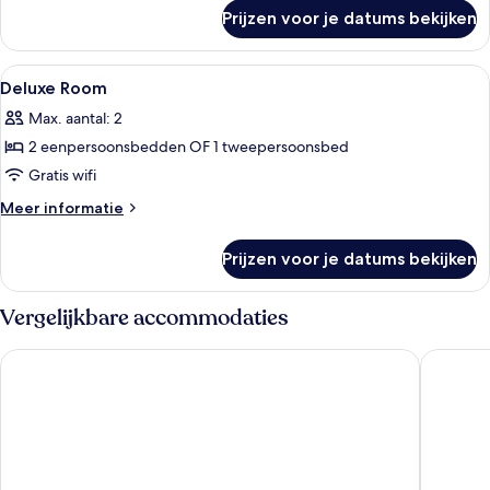
over
laden
Prijzen voor je datums bekijken
Executive
Suite
with
Alle
Een hotelkamer met een bed, een stoel
1
rooftop
Deluxe Room
foto's
Max. aantal: 2
voor
2 eenpersoonsbedden OF 1 tweepersoonsbed
Deluxe
Room
Gratis wifi
laden
Meer
Meer informatie
details
over
Prijzen voor je datums bekijken
Deluxe
Room
Vergelijkbare accommodaties
Maisons du Monde Hôtel & Suites - Marseille Vieux Port
Novotel 