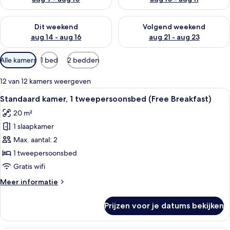
De beschikbaarheid controleren voor dit weekend aug 14 - au
De beschikbaarheid controler
Dit weekend
Volgend weekend
aug 14 - aug 16
aug 21 - aug 23
Beschikbare
Alle kamers
1 bed
2 bedden
filters
voor
12 van 12 kamers weergeven
kamers
Alle
Een hotelkamer met een groot bed, een
11
Standaard kamer, 1 tweepersoonsbed (Free Breakfast)
foto's
20 m²
voor
1 slaapkamer
Standaard
kamer,
Max. aantal: 2
1
1 tweepersoonsbed
tweepersoonsbed
Gratis wifi
(Free
Meer
Meer informatie
Breakfast)
details
laden
over
Prijzen voor je datums bekijken
Standaard
kamer,
1