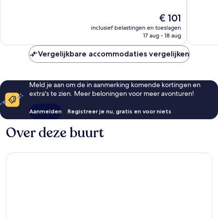
10,
10,
Zuidoost
Zeer
Uitstek
De
€ 101
goed,
771
prijs
1.001
beoorde
inclusief belastingen en toeslagen
is
beoordelingen
17 aug - 18 aug
€ 101
Vergelijkbare accommodaties vergelijken
Meld je aan om de in aanmerking komende kortingen en
extra's te zien. Meer beloningen voor meer avonturen!
Aanmelden
Registreer je nu, gratis en voor niets
Over deze buurt