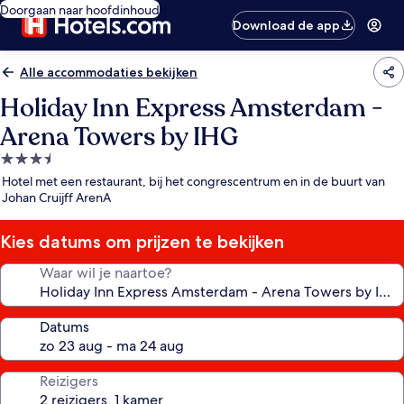
Doorgaan naar hoofdinhoud
Download de app
Alle accommodaties bekijken
Holiday Inn Express Amsterdam -
Arena Towers by IHG
3.5-
sterrenaccommodatie
Hotel met een restaurant, bij het congrescentrum en in de buurt van
Johan Cruijff ArenA
Kies datums om prijzen te bekijken
Waar wil je naartoe?
Datums
Reizigers