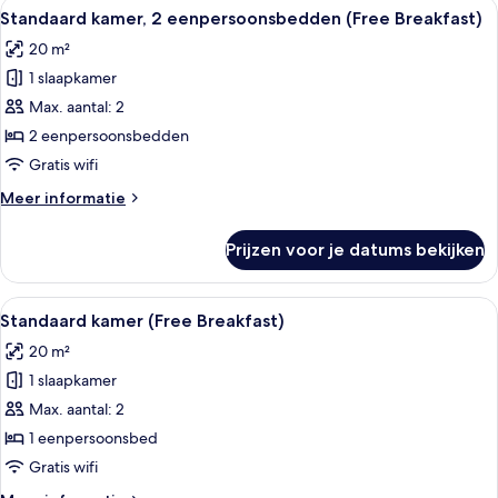
Alle
Een hotelkamer met twee bedden, een
11
tweepersoonsbed
Standaard kamer, 2 eenpersoonsbedden (Free Breakfast)
foto's
(Free
20 m²
Breakfast)
voor
1 slaapkamer
Standaard
kamer,
Max. aantal: 2
2
2 eenpersoonsbedden
eenpersoonsbedden
Gratis wifi
(Free
Meer
Meer informatie
Breakfast)
details
laden
over
Prijzen voor je datums bekijken
Standaard
kamer,
2
Alle
Een hotelkamer met een groot bed, een
11
eenpersoonsbedden
Standaard kamer (Free Breakfast)
foto's
(Free
20 m²
Breakfast)
voor
1 slaapkamer
Standaard
kamer
Max. aantal: 2
(Free
1 eenpersoonsbed
Breakfast)
Gratis wifi
laden