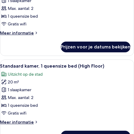
1 slaapkamer
Standaard
kamer,
Max. aantal: 2
1
1 queensize bed
queensize
Gratis wifi
bed
Meer
Meer informatie
(Free
details
Breakfast)
over
Prijzen voor je datums bekijken
Standaard
laden
kamer,
1
Alle
Een hotelkamer met een groot bed, een
9
queensize
Standaard kamer, 1 queensize bed (High Floor)
foto's
bed
Uitzicht op de stad
(Free
voor
Breakfast)
20 m²
Standaard
kamer,
1 slaapkamer
1
Max. aantal: 2
queensize
1 queensize bed
bed
Gratis wifi
(High
Meer
Meer informatie
Floor)
details
laden
over