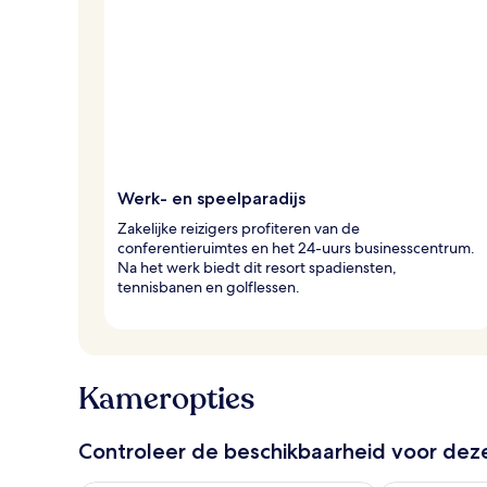
n
r
e
i
z
i
g
e
r
Werk- en speelparadijs
s
Zakelijke reizigers profiteren van de
conferentieruimtes en het 24-uurs businesscentrum.
Na het werk biedt dit resort spadiensten,
tennisbanen en golflessen.
Kameropties
Controleer de beschikbaarheid voor de