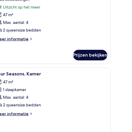
(2
tzicht
amer,
beoordelingen)
Uitzicht op het meer
p
eer
47 m²
ueensize
Max. aantal: 4
edden,
2 queensize bedden
tzicht
p
eer
er informatie
tails
eer
er
aden
mer,
Prijzen bekijken
eensize
k, een eettafel en een balkon met uitzicht.
le
Een hotelkamer met twee bedden, een bureau,
dden,
2
our Seasons, Kamer
tzicht
oto's
p
47 m²
oor
eer
1 slaapkamer
our
easons,
Max. aantal: 4
amer
2 queensize bedden
aden
eer
er informatie
tails
er
ur