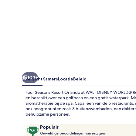
WALT
DISNEY
WORLD®
Resort
103+
Overzicht
Kamers
Locatie
Beleid
Four Seasons Resort Orlando at WALT DISNEY WORLD® Reso
en beschikt over een golfbaan en een gratis waterpark. M
aromatherapie bij de spa. Capa, een van de 5 restaurants, se
ook hoogtepunten zoals 3 buitenzwembaden, een dakterras
behulpzame personeel.
Beoordelingen
9,6
Populair
G
van
Geweldige beoordelingen van reizigers