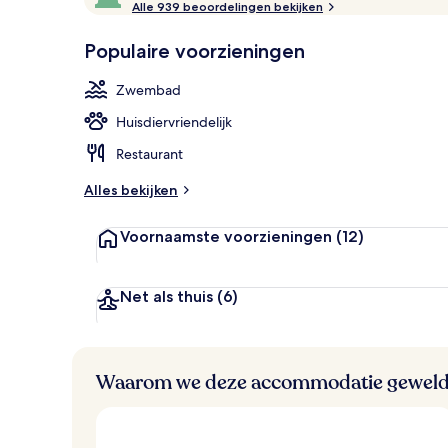
e
Alle 939 beoordelingen bekijken
10,
3 buitenzwe
w
Populair
e
Populaire voorzieningen
l
d
Zwembad
i
g
Huisdiervriendelijk
e
Restaurant
b
e
Alles bekijken
o
o
Voornaamste voorzieningen
(12)
r
d
e
l
Net als thuis
(6)
i
n
g
e
Waarom we deze accommodatie geweld
n
v
a