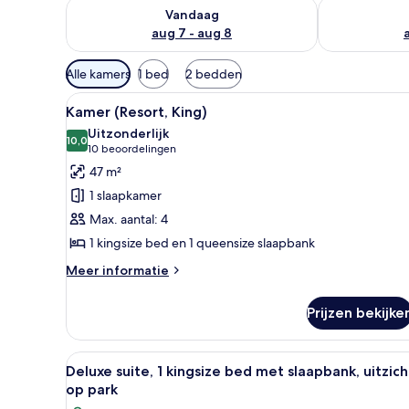
De beschikbaarheid controleren voor vanavond aug 
De beschikbaa
Vandaag
aug 7 - aug 8
Beschikbare
Alle kamers
1 bed
2 bedden
filters
Alle
Een hotelkamer met een groot 
voor
2
Kamer (Resort, King)
foto's
kamers
Uitzonderlijk
voor
10,0
10,0 van 10
(10
10 beoordelingen
Kamer
beoordelingen)
47 m²
(Resort,
1 slaapkamer
King)
Max. aantal: 4
laden
1 kingsize bed en 1 queensize slaapbank
Meer
Meer informatie
details
over
Prijzen bekijke
Kamer
(Resort,
King)
Alle
Een moderne woonkamer met een
7
Deluxe suite, 1 kingsize bed met slaapbank, uitzich
foto's
op park
voor