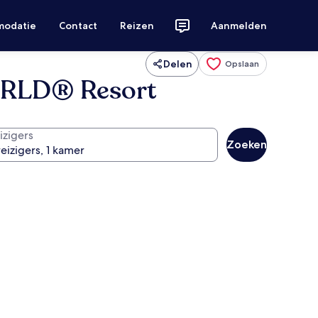
modatie
Contact
Reizen
Aanmelden
Delen
Opslaan
ORLD® Resort
izigers
Zoeken