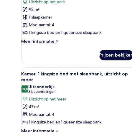
Uitzicht op het park
Deluxe
93 m²
suite,
1 slaapkamer
1
kingsize
Max. aantal: 4
bed
1 kingsize bed en 1 queensize slaapbank
met
Meer
Meer informatie
slaapbank,
details
uitzicht
over
Prijzen bekijke
Deluxe
op
suite,
park
1
Alle
Hotelkamer met een groot bed,
laden
3
kingsize
Kamer, 1 kingsize bed met slaapbank, uitzicht op
foto's
bed
meer
met
voor
Uitzonderlijk
slaapbank,
10,0
Kamer,
10,0 van 10
(3
3 beoordelingen
uitzicht
1
beoordelingen)
Uitzicht op het meer
op
kingsize
park
47 m²
bed
Max. aantal: 4
met
1 kingsize bed en 1 queensize slaapbank
slaapbank,
Meer
uitzicht
Meer informatie