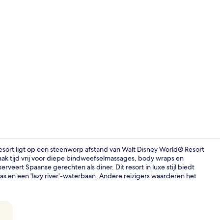
Video van m
rt ligt op een steenworp afstand van Walt Disney World® Resort
aak tijd vrij voor diepe bindweefselmassages, body wraps en
rveert Spaanse gerechten als diner. Dit resort in luxe stijl biedt
Terrein van
 en een 'lazy river'-waterbaan. Andere reizigers waarderen het