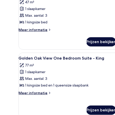
Golden
beoordelingen)
47 m²
Beds
Oak
1 slaapkamer
View
Max. aantal: 3
Accessible
1 kingsize bed
Room
King
Meer
Meer informatie
details
laden
over
Prijzen bekijke
Golden
Oak
View
Alle
Een hotelkamer met een groot 
4
Accessible
Golden Oak View One Bedroom Suite - King
foto's
Room
77 m²
King
voor
1 slaapkamer
Golden
Oak
Max. aantal: 3
View
1 kingsize bed en 1 queensize slaapbank
One
Meer
Meer informatie
Bedroom
details
Suite
over
Golden
-
Prijzen bekijke
Oak
King