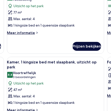
(1
ui
Suite,
K
beoordeling)
Uitzicht op het park
o
1
2
m
77 m²
kingsize
q
Max. aantal: 4
bed
b
1 kingsize bed en 1 queensize slaapbank
met
ui
slaapbank,
o
Meer
M
Meer informatie
Me
details
de
uitzicht
m
over
ov
op
l
Suite,
Ka
n
Prijzen bekijken
park
1
2
laden
kingsize
qu
 een bank, een eettafel en een balkon met uitzicht.
Alle
Hotelkamer met een groot bed, een ban
Al
bed
be
4
Kamer, 1 kingsize bed met slaapbank, uitzicht op
F
met
ui
foto's
f
park
slaapbank,
o
voor
v
uitzicht
m
Voortreffelijk
8,8
Kamer,
F
8,8 van 10
op
(3
3 beoordelingen
park
1
S
beoordelingen)
Uitzicht op het park
kingsize
K
47 m²
bed
l
M
Me
Max. aantal: 4
met
de
1 kingsize bed en 1 queensize slaapbank
slaapbank,
ov
Fo
Meer
uitzicht
Meer informatie