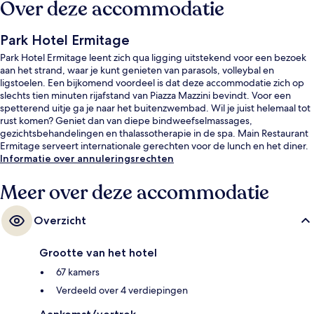
Over deze accommodatie
Park Hotel Ermitage
Park Hotel Ermitage leent zich qua ligging uitstekend voor een bezoek
aan het strand, waar je kunt genieten van parasols, volleybal en
ligstoelen. Een bijkomend voordeel is dat deze accommodatie zich op
slechts tien minuten rijafstand van Piazza Mazzini bevindt. Voor een
spetterend uitje ga je naar het buitenzwembad. Wil je juist helemaal tot
rust komen? Geniet dan van diepe bindweefselmassages,
gezichtsbehandelingen en thalassotherapie in de spa. Main Restaurant
Ermitage serveert internationale gerechten voor de lunch en het diner.
Ook een bar aan het zwembad, een fitnesscentrum en een sauna
Informatie over annuleringsrechten
mogen tot de hoogtepunten worden gerekend.
Meer over deze accommodatie
Overzicht
Grootte van het hotel
67 kamers
Verdeeld over 4 verdiepingen