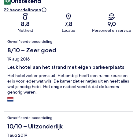
Uitstekend
8,8
22 beoordelingen
8,8
7,8
9,0
Netheid
Locatie
Personeel en service
Beoordelingen
Geverifieerde beoordeling
8/10 – Zeer goed
19 aug 2016
Leuk hotel aan het strand met eigen parkeerplaats
Het hotel ziet er prima uit. Het ontbijt heeft een ruime keuze en
er is voor ieder wat wils. De kamer ziet er netjes uit en heeft alles
wat je nodig hebt. Het enige nadeel vond ik dat de kamers
gehorig waren.
Geverifieerde beoordeling
10/10 – Uitzonderlijk
1 aug 2019