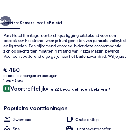
rige
Volgende
67+
Overzicht
Kamers
Locatie
Beleid
Park Hotel Ermitage leent zich qua ligging uitstekend voor een
bezoek aan het strand, waar je kunt genieten van parasols, volleybal
en ligstoelen. Een bijkomend voordeel is dat deze accommodatie
zich op slechts tien minuten rijafstand van Piazza Mazzini bevindt.
Voor een spetterend uitje ga je naar het buitenzwembad. Wil je juist
helemaal tot rust komen? Geniet dan van diepe
bindweefselmassages, gezichtsbehandelingen en thalassotherapie
De
€ 480
in de spa. Main Restaurant Ermitage serveert internationale
huidige
inclusief belastingen en toeslagen
gerechten voor de lunch en het diner. Ook een bar aan het
prijs
1 sep - 2 sep
zwembad, een fitnesscentrum en een sauna mogen tot de
Terras
is
Beoordelingen
hoogtepunten worden gerekend.
Voortreffelijk
8,8
Alle 22 beoordelingen bekijken
€ 480
8,8 op 10 –
Populaire voorzieningen
Zwembad
Gratis ontbijt
Spa
Luchthaventransfer