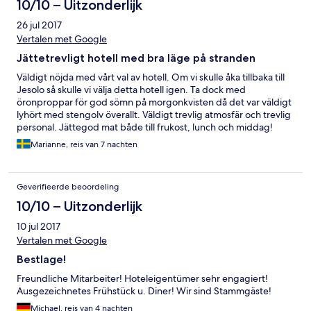
10/10 – Uitzonderlijk
26 jul 2017
Vertalen met Google
Jättetrevligt hotell med bra läge på stranden
Väldigt nöjda med vårt val av hotell. Om vi skulle åka tillbaka till
Jesolo så skulle vi välja detta hotell igen. Ta dock med
öronproppar för god sömn på morgonkvisten då det var väldigt
lyhört med stengolv överallt. Väldigt trevlig atmosfär och trevlig
personal. Jättegod mat både till frukost, lunch och middag!
Marianne, reis van 7 nachten
Geverifieerde beoordeling
10/10 – Uitzonderlijk
10 jul 2017
Vertalen met Google
Bestlage!
Freundliche Mitarbeiter! Hoteleigentümer sehr engagiert!
Ausgezeichnetes Frühstück u. Diner! Wir sind Stammgäste!
Michael, reis van 4 nachten