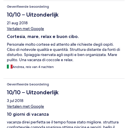
exceptionally friendly and helpful. Our room did have a couple
Geverifieerde beoordeling
of issues, ( drain smell from bathroom and french door fault )
and the TV only has one English channel that we could find.
10/10 – Uitzonderlijk
21 aug 2018
Vertalen met Google
Cortesia, mare, relax e buon cibo.
Personale molto cortese ed attento alle richieste degli ospiti.
Cibo di notevole qualità e quantità. Struttura distante da fonti di
disturbo. Spiaggia riservata agli ospiti e ben organizzata. Mare
pulito. Una vacanza di coccole e relax.
Andrea, reis van 4 nachten
Geverifieerde beoordeling
10/10 – Uitzonderlijk
3 jul 2018
Vertalen met Google
10 giorni di vacanza
vacanza direi perfetta se il tempo fosse stato migliore. struttura
confortevole comoda spaziosa ottima piscina e servizi. bello il