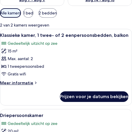
Beschikbare
Alle kamers
1 bed
2 bedden
filters
voor
2 van 2 kamers weergeven
kamers
Alle
Een hotelkamer met een groot bed, nac
4
Klassieke kamer, 1 twee- of 2 eenpersoonsbedden, balkon
foto's
Gedeeltelijk uitzicht op zee
voor
15 m²
Klassieke
kamer,
Max. aantal: 2
1
1 tweepersoonsbed
twee-
Gratis wifi
of
Meer
Meer informatie
2
details
eenpersoonsbedden,
over
Prijzen voor je datums bekijken
Klassieke
balkon
kamer,
laden
1
Alle
Een moderne slaapkamer met een bed, 
8
twee-
Driepersoonskamer
foto's
of
Gedeeltelijk uitzicht op zee
2
voor
eenpersoonsbedden,
20 m²