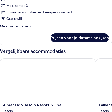
Driepersoonskamer
balkon
laden
Max. aantal: 3
1 tweepersoonsbed en 1 eenpersoonsbed
Gratis wifi
Meer
Meer informatie
details
over
Prijzen voor je datums bekijken
Driepersoonskamer
Vergelijkbare accommodaties
Almar Lido Jesolo Resort & Spa
Falkenst
Almar
Falkenst
Almar Lido Jesolo Resort & Spa
Falken
Lido
Hotel
Jesolo
Jesolo