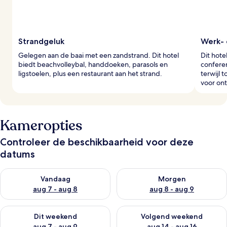
Strandgeluk
Werk- 
Gelegen aan de baai met een zandstrand. Dit hotel
Dit hote
biedt beachvolleybal, handdoeken, parasols en
conferen
ligstoelen, plus een restaurant aan het strand.
terwijl 
voor on
Kameropties
Controleer de beschikbaarheid voor deze
datums
De beschikbaarheid controleren voor vanavond aug 7 - aug 8
De beschikbaarheid controler
Vandaag
Morgen
aug 7 - aug 8
aug 8 - aug 9
De beschikbaarheid controleren voor dit weekend aug 7 - aug
De beschikbaarheid controler
Dit weekend
Volgend weekend
aug 7 - aug 9
aug 14 - aug 16