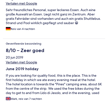
Vertalen met Google
Sehr freundliches Personal, super leckeres Essen. Auch eine
große Auswahl an Essen. Liegt nicht ganz im Zentrum. Aber
gratis Fahrräder sind vorhanden und auch ein gratis Shuttlebus.
Strand und Pool wirklich gepflegt und sauber 😁
Reis van 4 nachten
Geverifieerde beoordeling
8/10 – Zeer goed
20 jun 2019
Vertalen met Google
June 2019 holiday
If you are looking for quality food, this is the place. This is the
first holiday in which we ate every evening meal at the hotel.
The hotel location is towards the "Pines" camping area, about 6K
from the centre of the strip. We used the free bikes during the
day to get to and from Lido di Jesolo, and in the evening, used
the bus (No 2 ) in, and used a taxi back which costs about €22.
Mark, reis van 7 nachten
The pool and beach area are really very nice, with free hotel
towels supplied. Angelo and Luca and all the colleagues were