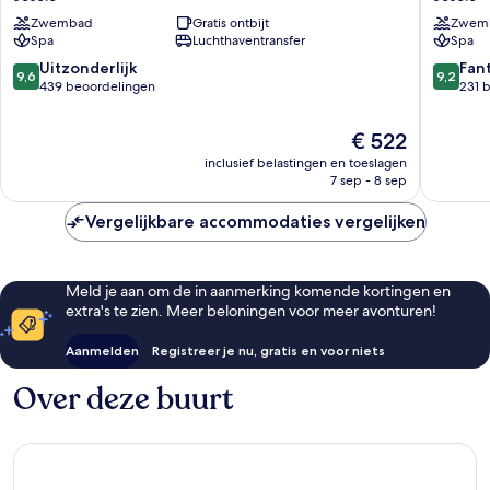
Jesolo
&
Zwembad
Gratis ontbijt
Zwem
Resort
Spa
Spa
Luchthaventransfer
Spa
&
Jesolo
Spa
Jesolo
9.6
9.2
Uitzonderlijk
Fan
9,6
9,2
Jesolo
van
van
439 beoordelingen
231 
10,
10,
Uitzonderlijk,
Fantasti
De
€ 522
439
231
prijs
inclusief belastingen en toeslagen
beoordelingen
beoorde
is
7 sep - 8 sep
€ 522
Vergelijkbare accommodaties vergelijken
Meld je aan om de in aanmerking komende kortingen en
extra's te zien. Meer beloningen voor meer avonturen!
Aanmelden
Registreer je nu, gratis en voor niets
Over deze buurt