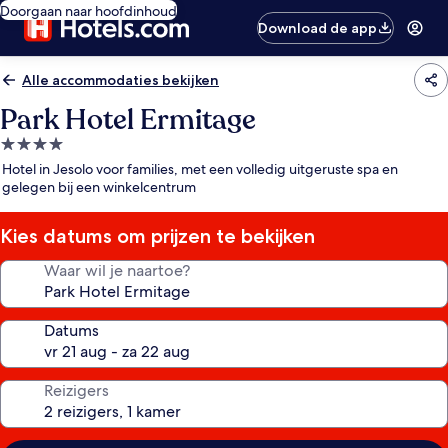
Doorgaan naar hoofdinhoud
Download de app
Alle accommodaties bekijken
Park Hotel Ermitage
4.0-
sterrenaccommodatie
Hotel in Jesolo voor families, met een volledig uitgeruste spa en
gelegen bij een winkelcentrum
Kies datums om prijzen te bekijken
Waar wil je naartoe?
Datums
Reizigers