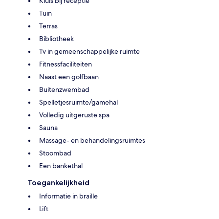
Kluis bij receptie
Tuin
Terras
Bibliotheek
Tv in gemeenschappelijke ruimte
Fitnessfaciliteiten
Naast een golfbaan
Buitenzwembad
Spelletjesruimte/gamehal
Volledig uitgeruste spa
Sauna
Massage- en behandelingsruimtes
Stoombad
Een bankethal
Toegankelijkheid
Informatie in braille
Lift