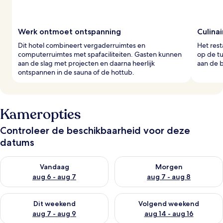
Werk ontmoet ontspanning
Culinai
Dit hotel combineert vergaderruimtes en
Het rest
computerruimtes met spafaciliteiten. Gasten kunnen
op de t
aan de slag met projecten en daarna heerlijk
aan de b
ontspannen in de sauna of de hottub.
Kameropties
Controleer de beschikbaarheid voor deze
datums
De beschikbaarheid controleren voor vanavond aug 6 - aug 7
De beschikbaarheid controler
Vandaag
Morgen
aug 6 - aug 7
aug 7 - aug 8
De beschikbaarheid controleren voor dit weekend aug 7 - aug
De beschikbaarheid controler
Dit weekend
Volgend weekend
aug 7 - aug 9
aug 14 - aug 16