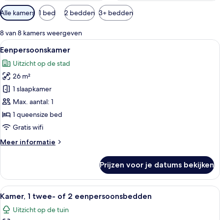
Beschikbare
Alle kamers
1 bed
2 bedden
3+ bedden
filters
voor
8 van 8 kamers weergeven
kamers
Alle
Een hotelkamer met een groot bed, een
3
Eenpersoonskamer
foto's
Uitzicht op de stad
voor
26 m²
Eenpersoonskamer
laden
1 slaapkamer
Max. aantal: 1
1 queensize bed
Gratis wifi
Meer
Meer informatie
details
over
Prijzen voor je datums bekijken
Eenpersoonskamer
Alle
Een hotelkamer met twee bedden, een 
3
Kamer, 1 twee- of 2 eenpersoonsbedden
foto's
Uitzicht op de tuin
voor