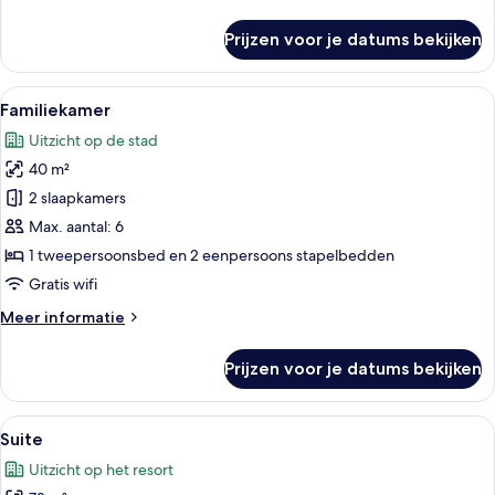
details
over
Prijzen voor je datums bekijken
Tweepersoonskamer,
voor
1
Alle
Een hotelkamer met een bed, een burea
7
persoon
Familiekamer
foto's
Uitzicht op de stad
voor
40 m²
Familiekamer
laden
2 slaapkamers
Max. aantal: 6
1 tweepersoonsbed en 2 eenpersoons stapelbedden
Gratis wifi
Meer
Meer informatie
details
over
Prijzen voor je datums bekijken
Familiekamer
Alle
Een hotelkamer met een zithoek, besta
4
Suite
foto's
Uitzicht op het resort
voor