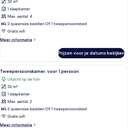
32 m²
Kamer,
1
1 slaapkamer
twee-
Max. aantal: 4
of
2 queensize bedden OF 1 tweepersoonsbed
2
Gratis wifi
eenpersoonsbedden
Meer
Meer informatie
laden
details
over
Prijzen voor je datums bekijken
Kamer,
1
twee-
Alle
Een hotelkamer met twee bedden, een 
3
of
Tweepersoonskamer, voor 1 persoon
foto's
2
Uitzicht op de tuin
eenpersoonsbedden
voor
32 m²
Tweepersoonskamer,
voor
1 slaapkamer
1
Max. aantal: 2
persoon
2 queensize bedden OF 1 tweepersoonsbed
laden
Gratis wifi
Meer
Meer informatie