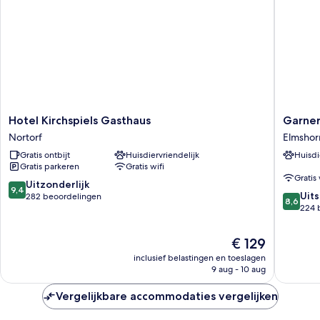
Hotel
Garner
Hotel Kirchspiels Gasthaus
Garner
Kirchspiels
Hotel
Nortorf
Elmshor
Gasthaus
Elmshor
Gratis ontbijt
Huisdiervriendelijk
Huisdi
Nortorf
by
Gratis parkeren
Gratis wifi
IHG
Gratis 
Elmshor
9.4
Uitzonderlijk
9,4
8.6
Uit
van
282 beoordelingen
8,6
van
224 
10,
10,
Uitzonderlijk,
Uitstek
282
De
€ 129
224
beoordelingen
prijs
inclusief belastingen en toeslagen
beoorde
is
9 aug - 10 aug
€ 129
Vergelijkbare accommodaties vergelijken