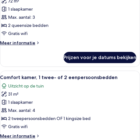
72 m²
Suite
laden
1 slaapkamer
Max. aantal: 3
2 queensize bedden
Gratis wifi
Meer
Meer informatie
details
over
Prijzen voor je datums bekijken
Suite
Alle
Hotelkamer met twee bedden, een bure
6
Comfort kamer, 1 twee- of 2 eenpersoonsbedden
foto's
Uitzicht op de tuin
voor
31 m²
Comfort
kamer,
1 slaapkamer
1
Max. aantal: 4
twee-
2 tweepersoonsbedden OF 1 kingsize bed
of
Gratis wifi
2
Meer
Meer informatie
eenpersoonsbedden