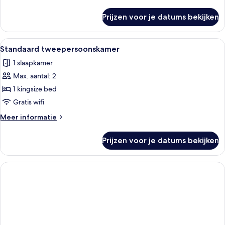
details
laden
over
Prijzen voor je datums bekijken
Comfort
kamer,
1
Alle
Een hotelkamer met twee bedden, een b
4
twee-
Standaard tweepersoonskamer
foto's
of
1 slaapkamer
2
voor
eenpersoonsbedden
Max. aantal: 2
Standaard
tweepersoonskamer
1 kingsize bed
laden
Gratis wifi
Meer
Meer informatie
details
over
Prijzen voor je datums bekijken
Standaard
tweepersoonskamer