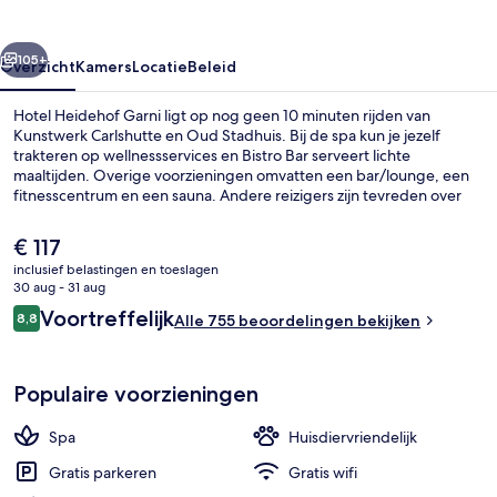
rige
Volgende
105+
Overzicht
Kamers
Locatie
Beleid
Hotel Heidehof Garni ligt op nog geen 10 minuten rijden van
Kunstwerk Carlshutte en Oud Stadhuis. Bij de spa kun je jezelf
trakteren op wellnessservices en Bistro Bar serveert lichte
maaltijden. Overige voorzieningen omvatten een bar/lounge, een
fitnesscentrum en een sauna. Andere reizigers zijn tevreden over
het behulpzame personeel.
De
€ 117
huidige
inclusief belastingen en toeslagen
prijs
30 aug - 31 aug
Lobby
is
Beoordelingen
Voortreffelijk
8,8
Alle 755 beoordelingen bekijken
€ 117
8,8 op 10 –
Populaire voorzieningen
Spa
Huisdiervriendelijk
Gratis parkeren
Gratis wifi