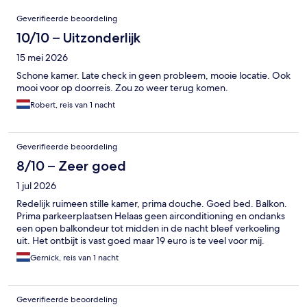
Beoordelingen
Geverifieerde beoordeling
10/10 – Uitzonderlijk
15 mei 2026
Schone kamer. Late check in geen probleem, mooie locatie. Ook
mooi voor op doorreis. Zou zo weer terug komen.
Robert, reis van 1 nacht
Geverifieerde beoordeling
8/10 – Zeer goed
1 jul 2026
Redelijk ruimeen stille kamer, prima douche. Goed bed. Balkon.
Prima parkeerplaatsen Helaas geen airconditioning en ondanks
een open balkondeur tot midden in de nacht bleef verkoeling
uit. Het ontbijt is vast goed maar 19 euro is te veel voor mij.
Gernick, reis van 1 nacht
Geverifieerde beoordeling