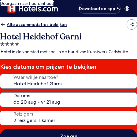
Doorgaan naar hoofdinhoud
Download de app
Alle accommodaties bekijken
Hotel Heidehof Garni
4.0-
sterrenaccommodatie
Hotel in de voorstad met spa, in de buurt van Kunstwerk Carlshutte
Kies datums om prijzen te bekijken
Waar wil je naartoe?
Datums
Reizigers
Zoeken