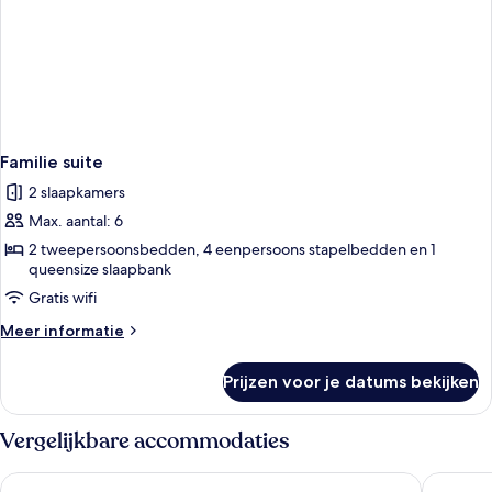
Familie suite
2 slaapkamers
Max. aantal: 6
2 tweepersoonsbedden, 4 eenpersoons stapelbedden en 1
queensize slaapbank
Gratis wifi
Meer
Meer informatie
details
over
Prijzen voor je datums bekijken
Familie
suite
Vergelijkbare accommodaties
Hotel Kirchspiels Gasthaus
Garner H