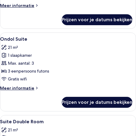
(Ondol
Meer
Meer informatie
Room
details
for
over
Prijzen voor je datums bekijken
Traditionele
3)
kamer,
laden
meerdere
Alle
Een kleine, gezellige kamer met een h
4
bedden
Ondol Suite
foto's
(Ondol
21 m²
Room
voor
for
1 slaapkamer
Ondol
3)
Suite
Max. aantal: 3
laden
3 eenpersoons futons
Gratis wifi
Meer
Meer informatie
details
over
Prijzen voor je datums bekijken
Ondol
Suite
Alle
Een slaapkamer met een houten bed, n
4
Suite Double Room
foto's
21 m²
voor