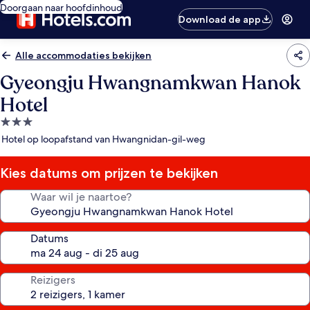
Doorgaan naar hoofdinhoud
Download de app
Alle accommodaties bekijken
Gyeongju Hwangnamkwan Hanok
Hotel
3.0-
sterrenaccommodatie
Hotel op loopafstand van Hwangnidan-gil-weg
Kies datums om prijzen te bekijken
Waar wil je naartoe?
Datums
Reizigers