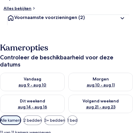
Alles bekijken
Voornaamste voorzieningen
(2)
Kameropties
Controleer de beschikbaarheid voor deze
datums
De beschikbaarheid controleren voor vanavond aug 9 - aug 1
De beschikbaarheid controler
Vandaag
Morgen
aug 9 - aug 10
aug 10 - aug 11
De beschikbaarheid controleren voor dit weekend aug 14 - au
De beschikbaarheid controler
Dit weekend
Volgend weekend
aug 14 - aug 16
aug 21 - aug 23
Beschikbare
Alle kamers
2 bedden
3+ bedden
1 bed
filters
voor
11 van 11 kamers weergeven