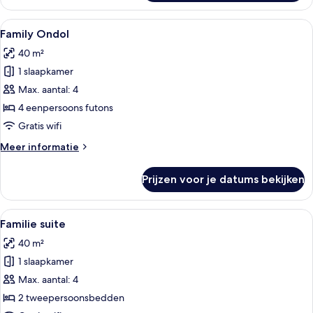
suite
Alle
Een traditionele Japanse kamer met ta
3
Family Ondol
foto's
40 m²
voor
1 slaapkamer
Family
Ondol
Max. aantal: 4
laden
4 eenpersoons futons
Gratis wifi
Meer
Meer informatie
details
over
Prijzen voor je datums bekijken
Family
Ondol
Alle
Een kamer met twee bedden, houten ba
3
Familie suite
foto's
40 m²
voor
1 slaapkamer
Familie
suite
Max. aantal: 4
laden
2 tweepersoonsbedden