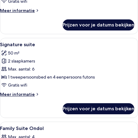
Gratis wifi
Meer
Meer informatie
details
over
Prijzen voor je datums bekijken
Familie
suite
Alle
Een traditionele Japanse kamer met t
3
Signature suite
foto's
50 m²
voor
2 slaapkamers
Signature
suite
Max. aantal: 6
laden
1 tweepersoonsbed en 4 eenpersoons futons
Gratis wifi
Meer
Meer informatie
details
over
Prijzen voor je datums bekijken
Signature
suite
Alle
Een traditionele Japanse kamer met ta
3
Family Suite Ondol
foto's
Max. aantal: 4