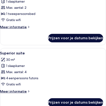
1 slaapkamer
Suite
Double
Max. aantal: 2
Room
1 tweepersoonsbed
laden
Gratis wifi
Meer
Meer informatie
details
over
Prijzen voor je datums bekijken
Suite
Double
Room
Alle
Een traditionele Japanse kamer met ta
4
Superior suite
foto's
30 m²
voor
1 slaapkamer
Superior
suite
Max. aantal: 4
laden
4 eenpersoons futons
Gratis wifi
Meer
Meer informatie
details
over
Prijzen voor je datums bekijken
Superior