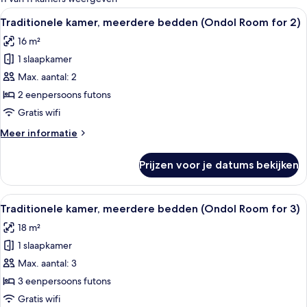
kamers
Alle
Een kamer met een houten bank, een ra
4
Traditionele kamer, meerdere bedden (Ondol Room for 2)
foto's
16 m²
voor
1 slaapkamer
Traditionele
kamer,
Max. aantal: 2
meerdere
2 eenpersoons futons
bedden
Gratis wifi
(Ondol
Meer
Meer informatie
Room
details
for
over
Prijzen voor je datums bekijken
Traditionele
2)
kamer,
laden
meerdere
Alle
Een kleine kamer met een bed, een hou
4
bedden
Traditionele kamer, meerdere bedden (Ondol Room for 3)
foto's
(Ondol
18 m²
Room
voor
for
1 slaapkamer
Traditionele
2)
kamer,
Max. aantal: 3
meerdere
3 eenpersoons futons
bedden
Gratis wifi