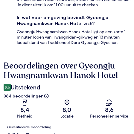
Je dient uiterlijk om 11.00 uur uit te checken.
In wat voor omgeving bevindt Gyeongju
Hwangnamkwan Hanok Hotel zich?
Gyeongju Hwangnamkwan Hanok Hotel ligt op een korte 1
minuten lopen van Hwangnidan-gil-weg en 13 minuten
loopafstand van Traditioneel Dorp Gyeongju Gyochon.
Beoordelingen over Gyeongju
Beoordelingen
Hwangnamkwan Hanok Hotel
Uitstekend
8,6
384 beoordelingen
8,4
8,0
8,6
Netheid
Locatie
Personeel en service
Beoordelingen
Geverifieerde beoordeling