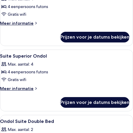
voor
4 eenpersoons futons
Family
Suite
Gratis wifi
Ondol
Meer
Meer informatie
laden
details
over
Prijzen voor je datums bekijken
Family
Suite
Ondol
Alle
Een traditionele Japanse kamer met ta
3
Suite Superior Ondol
foto's
Max. aantal: 4
voor
4 eenpersoons futons
Suite
Superior
Gratis wifi
Ondol
Meer
Meer informatie
laden
details
over
Prijzen voor je datums bekijken
Suite
Superior
Ondol
Alle
Een bed met een houten hoofdbord, e
3
Ondol Suite Double Bed
foto's
Max. aantal: 2
voor