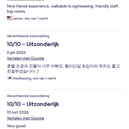
Nice Hanok experience, walkable to sightseeing, friendly staff,
big rooms.
James, reis van 1 nacht
Geverifieerde beoordeling
10/10 – Uitzonderlijk
6 jan 2026
Vertalen met Google
호텔 조경과 건물이 너무 이뻐요, 황리단길 초입이라 위치도 좋고
친절하셨습니다 :)
HeeRyeong, reis van 1 nacht
Geverifieerde beoordeling
10/10 – Uitzonderlijk
10 mrt 2026
Vertalen met Google
Very good