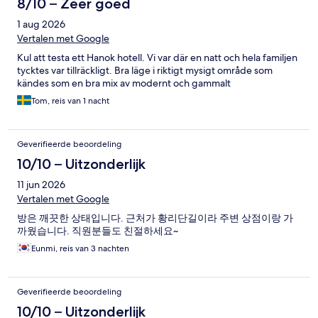
8/10 – Zeer goed
1 aug 2026
Vertalen met Google
Kul att testa ett Hanok hotell. Vi var där en natt och hela familjen
tycktes var tillräckligt. Bra läge i riktigt mysigt område som
kändes som en bra mix av modernt och gammalt
Tom, reis van 1 nacht
Geverifieerde beoordeling
10/10 – Uitzonderlijk
11 jun 2026
Vertalen met Google
방은 깨끗한 상태입니다. 근처가 황리단길이라 주변 상점이랑 가
까웠습니다. 직원분들도 친절하세요~
Eunmi, reis van 3 nachten
Geverifieerde beoordeling
10/10 – Uitzonderlijk