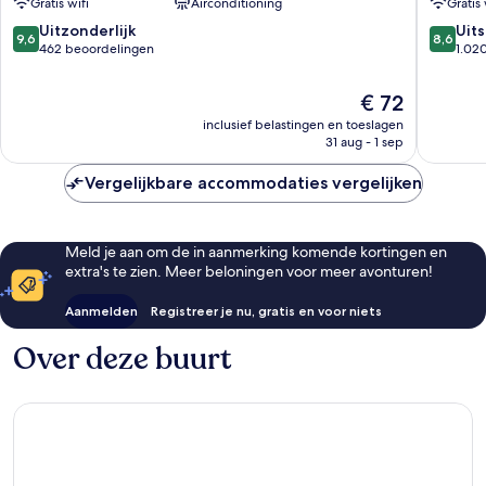
Gratis wifi
Airconditioning
Gratis 
9.6
8.6
Uitzonderlijk
Uit
9,6
8,6
van
van
462 beoordelingen
1.02
10,
10,
Uitzonderlijk,
Uitstek
De
€ 72
462
1.020
prijs
inclusief belastingen en toeslagen
beoordelingen
beoorde
is
31 aug - 1 sep
€ 72
Vergelijkbare accommodaties vergelijken
Meld je aan om de in aanmerking komende kortingen en
extra's te zien. Meer beloningen voor meer avonturen!
Aanmelden
Registreer je nu, gratis en voor niets
Over deze buurt