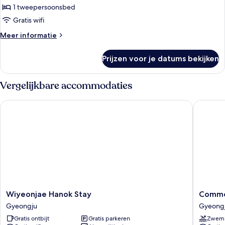
1 tweepersoonsbed
Ondol
Suite
Gratis wifi
Double
Meer
Meer informatie
Bed
details
over
laden
Prijzen voor je datums bekijken
Ondol
Suite
Double
Vergelijkbare accommodaties
Bed
Wiyeonjae Hanok Stay
Commodo
Wiyeonjae
Commod
Wiyeonjae Hanok Stay
Commo
Hanok
Hotel
Gyeongju
Gyeong
Stay
Gyeong
Gratis ontbijt
Gratis parkeren
Zwem
Gyeongju
Gyeong