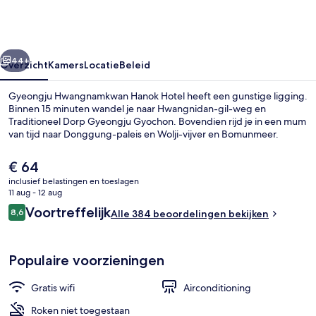
Hotel
rige
Volgende
44+
Overzicht
Kamers
Locatie
Beleid
Gyeongju Hwangnamkwan Hanok Hotel heeft een gunstige ligging.
Binnen 15 minuten wandel je naar Hwangnidan-gil-weg en
Traditioneel Dorp Gyeongju Gyochon. Bovendien rijd je in een mum
van tijd naar Donggung-paleis en Wolji-vijver en Bomunmeer.
De
€ 64
huidige
inclusief belastingen en toeslagen
prijs
11 aug - 12 aug
is
Beoordelingen
Voortreffelijk
8,6
Exterieur
Alle 384 beoordelingen bekijken
€ 64
8,6 op 10 –
Populaire voorzieningen
Gratis wifi
Airconditioning
Roken niet toegestaan