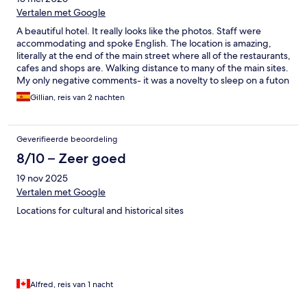
Vertalen met Google
A beautiful hotel. It really looks like the photos. Staff were
accommodating and spoke English. The location is amazing,
literally at the end of the main street where all of the restaurants,
cafes and shops are. Walking distance to many of the main sites.
My only negative comments- it was a novelty to sleep on a futon
on the floor, but they are quite thin, and you don't get pillows.
Gillian, reis van 2 nachten
The bathroom is a wet room and everything gets wet when you
shower...and no shelves to store your belongings. Overall, we
loved our stay
Geverifieerde beoordeling
8/10 – Zeer goed
19 nov 2025
Vertalen met Google
Locations for cultural and historical sites
Alfred, reis van 1 nacht