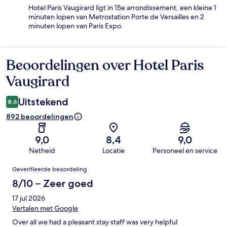
Hotel Paris Vaugirard ligt in 15e arrondissement, een kleine 1
minuten lopen van Metrostation Porte de Versailles en 2
minuten lopen van Paris Expo.
Beoordelingen over Hotel Paris
Beoordelingen
Vaugirard
Uitstekend
8,6
892 beoordelingen
9,0
8,4
9,0
Netheid
Locatie
Personeel en service
Beoordelingen
Geverifieerde beoordeling
8/10 – Zeer goed
17 jul 2026
Vertalen met Google
Over all we had a pleasant stay staff was very helpful