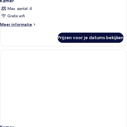
Kamer
Max. aantal: 4
Gratis wifi
Meer
Meer informatie
details
over
Prijzen voor je datums bekijken
Kamer