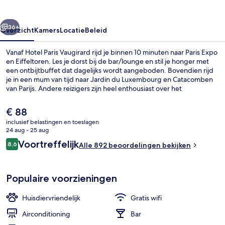
rige
Volgende
36+
Overzicht
Kamers
Locatie
Beleid
Vanaf Hotel Paris Vaugirard rijd je binnen 10 minuten naar Paris Expo
en Eiffeltoren. Les je dorst bij de bar/lounge en stil je honger met
een ontbijtbuffet dat dagelijks wordt aangeboden. Bovendien rijd
je in een mum van tijd naar Jardin du Luxembourg en Catacomben
van Parijs. Andere reizigers zijn heel enthousiast over het
behulpzame personeel. De accommodatie ligt op korte loopafstand
van het openbaar vervoer: Metrostation Porte de Versailles bevindt
De
€ 88
zich vlakbij en in 5 minuten loop je naar Tramhalte Desnouettes.
huidige
inclusief belastingen en toeslagen
prijs
24 aug - 25 aug
Terras
is
Beoordelingen
Voortreffelijk
8,6
Alle 892 beoordelingen bekijken
€ 88
8,6 op 10 –
Populaire voorzieningen
Huisdiervriendelijk
Gratis wifi
Airconditioning
Bar