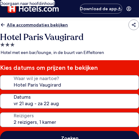
Doorgaan naar hoofdinhoud
Download de app
Alle accommodaties bekijken
Hotel Paris Vaugirard
3.0-
sterrenaccommodatie
Hotel met een bar/lounge, in de buurt van Eiffeltoren
Kies datums om prijzen te bekijken
Waar wil je naartoe?
Datums
Reizigers
Zoeken