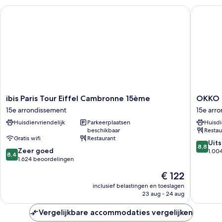
ibis Paris Tour Eiffel Cambronne 15ème
OKKO Hot
ibis
OKKO
ibis Paris Tour Eiffel Cambronne 15ème
OKKO H
Paris
Hotels
15e arrondissement
15e arr
Tour
Paris
Huisdiervriendelijk
Parkeerplaatsen
Huisdi
Eiffel
Porte
beschikbaar
Restau
Cambronne
de
Gratis wifi
Restaurant
15ème
Versaille
8.8
Uit
8,8
8.4
15e
Zeer goed
15e
van
1.00
8,4
van
arrondissement
1.624 beoordelingen
arrondi
10,
10,
Uitstek
De
€ 122
Zeer
1.004
prijs
goed,
inclusief belastingen en toeslagen
beoorde
is
23 aug - 24 aug
1.624
€ 122
beoordelingen
Vergelijkbare accommodaties vergelijken