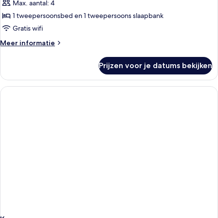
Max. aantal: 4
Suite
(with
1 tweepersoonsbed en 1 tweepersoons slaapbank
Air
Gratis wifi
conditioning)
Meer
Meer informatie
laden
details
over
Prijzen voor je datums bekijken
Suite
(with
Air
conditioning)