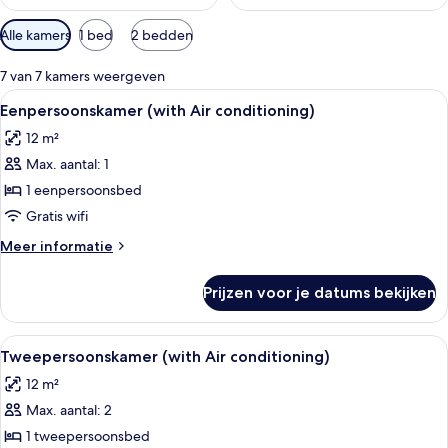
Beschikbare
Alle kamers
1 bed
2 bedden
filters
voor
7 van 7 kamers weergeven
kamers
Alle
Een hotelkamer met een bed, een burea
6
Eenpersoonskamer (with Air conditioning)
foto's
12 m²
voor
Max. aantal: 1
Eenpersoonskamer
(with
1 eenpersoonsbed
Air
Gratis wifi
conditioning)
Meer
Meer informatie
laden
details
over
Prijzen voor je datums bekijken
Eenpersoonskamer
(with
Air
Alle
Een hotelkamer met een groot bed, een
10
conditioning)
Tweepersoonskamer (with Air conditioning)
foto's
12 m²
voor
Max. aantal: 2
Tweepersoonskamer
(with
1 tweepersoonsbed