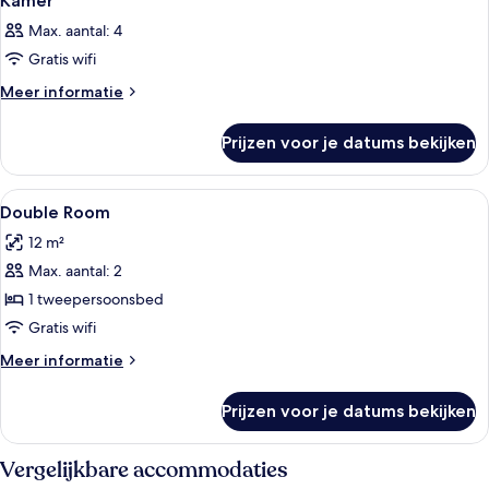
Kamer
Max. aantal: 4
Gratis wifi
Meer
Meer informatie
details
over
Prijzen voor je datums bekijken
Kamer
Alle
Luxe beddengoed, bedden met traagsc
6
Double Room
foto's
12 m²
voor
Max. aantal: 2
Double
Room
1 tweepersoonsbed
laden
Gratis wifi
Meer
Meer informatie
details
over
Prijzen voor je datums bekijken
Double
Room
Vergelijkbare accommodaties