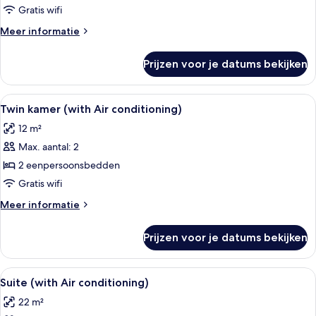
Air
Gratis wifi
conditioning)
Meer
Meer informatie
laden
details
over
Prijzen voor je datums bekijken
Tweepersoonskamer
(with
Air
Alle
Hotelkamer met twee bedden, een bure
10
conditioning)
Twin kamer (with Air conditioning)
foto's
12 m²
voor
Max. aantal: 2
Twin
kamer
2 eenpersoonsbedden
(with
Gratis wifi
Air
Meer
Meer informatie
conditioning)
details
laden
over
Prijzen voor je datums bekijken
Twin
kamer
(with
Alle
Een hotelkamer met een bed, een telev
5
Air
Suite (with Air conditioning)
foto's
conditioning)
22 m²
voor