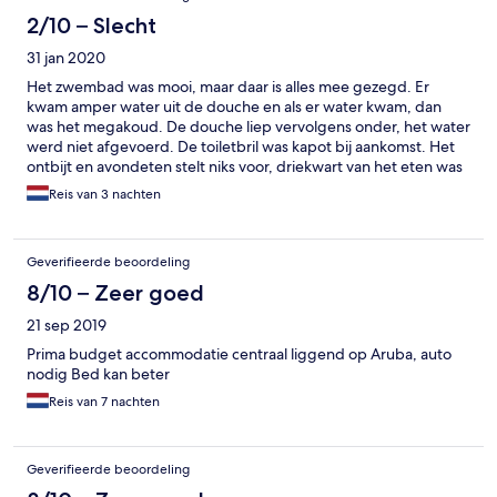
2/10 – Slecht
31 jan 2020
Het zwembad was mooi, maar daar is alles mee gezegd. Er
kwam amper water uit de douche en als er water kwam, dan
was het megakoud. De douche liep vervolgens onder, het water
werd niet afgevoerd. De toiletbril was kapot bij aankomst. Het
ontbijt en avondeten stelt niks voor, driekwart van het eten was
op en constant moest je vragen of ze bijv brood of koffie
Reis van 3 nachten
konden aanvullen. Er werkte slechts 1 meisje in de bediening die
alles deed: eten brengen, afruimen en opruimen. Het WiFi
signaal was heel zwak, je kon beter buiten de deur het internet
Geverifieerde beoordeling
op. Al met al, heel veel klachten waar het personeel ter plekke
helemaal niks mee kon. Voor het relatief ‘lage’ bedrag wat je
8/10 – Zeer goed
betaalt voor een acco in Aruba, verwacht zelfs nog iets van een
21 sep 2019
beetje meer kwaliteit. Nooit meer!
Prima budget accommodatie centraal liggend op Aruba, auto
nodig Bed kan beter
Reis van 7 nachten
Geverifieerde beoordeling