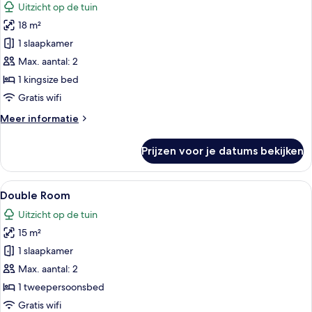
Uitzicht op de tuin
voor
18 m²
Standard
King
1 slaapkamer
laden
Max. aantal: 2
1 kingsize bed
Gratis wifi
Meer
Meer informatie
details
over
Prijzen voor je datums bekijken
Standard
King
Alle
Gratis wifi, beddengoed
5
Double Room
foto's
Uitzicht op de tuin
voor
15 m²
Double
Room
1 slaapkamer
laden
Max. aantal: 2
1 tweepersoonsbed
Gratis wifi