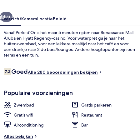
rige
Volgende
181+
Overzicht
Kamers
Locatie
Beleid
Vanaf Perle d'Or is het maar 5 minuten rijden naar Renaissance Mall
Aruba en Hyatt Regency-casino. Voor waterpret ga je naar het
buitenzwembad, voor een lekkere maaltijd naar het café en voor
een drankje naar 2 de bars/lounges. Andere hoogtepunten zijn een
terras en een tuin.
Beoordelingen
Goed
7,2
Alle 280 beoordelingen bekijken
7,2 op 10 –
Exterieur
Populaire voorzieningen
Zwembad
Gratis parkeren
Gratis wifi
Restaurant
Airconditioning
Bar
Alles bekijken