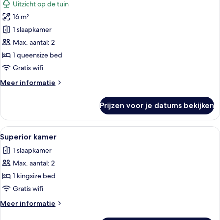
Uitzicht op de tuin
voor
16 m²
Deluxe
Queen
1 slaapkamer
Room
Max. aantal: 2
laden
1 queensize bed
Gratis wifi
Meer
Meer informatie
details
over
Prijzen voor je datums bekijken
Deluxe
Queen
Room
Alle
Superior kamer | Gratis wifi, beddeng
13
Superior kamer
foto's
1 slaapkamer
voor
Max. aantal: 2
Superior
kamer
1 kingsize bed
laden
Gratis wifi
Meer
Meer informatie
details