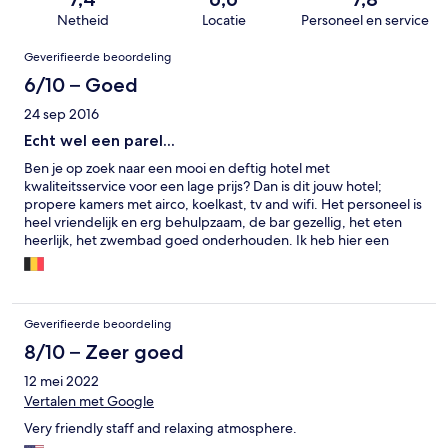
Netheid
Locatie
Personeel en service
Beoordelingen
Geverifieerde beoordeling
6/10 – Goed
24 sep 2016
Echt wel een parel...
Ben je op zoek naar een mooi en deftig hotel met
kwaliteitsservice voor een lage prijs? Dan is dit jouw hotel;
propere kamers met airco, koelkast, tv and wifi. Het personeel is
heel vriendelijk en erg behulpzaam, de bar gezellig, het eten
heerlijk, het zwembad goed onderhouden. Ik heb hier een
superleuke tijd gehad en deze plek zou dan ook een 5-sterren
beoordeling hebben gekregen ware het niet door ene Marc.
Deze barman weet totaal niet hoe klanten te bedienen en geeft
je steeds het gevoel dat je hem lastig valt. Bah!
Geverifieerde beoordeling
8/10 – Zeer goed
12 mei 2022
Vertalen met Google
Very friendly staff and relaxing atmosphere.