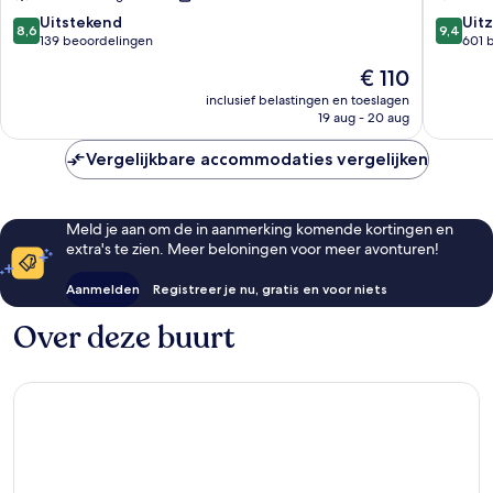
8.6
9.4
Uitstekend
Uitz
8,6
9,4
van
van
139 beoordelingen
601 
10,
10,
De
€ 110
Uitstekend,
Uitzonder
prijs
139
601
inclusief belastingen en toeslagen
is
19 aug - 20 aug
beoordelingen
beoorde
€ 110
Vergelijkbare accommodaties vergelijken
Meld je aan om de in aanmerking komende kortingen en
extra's te zien. Meer beloningen voor meer avonturen!
Aanmelden
Registreer je nu, gratis en voor niets
Over deze buurt