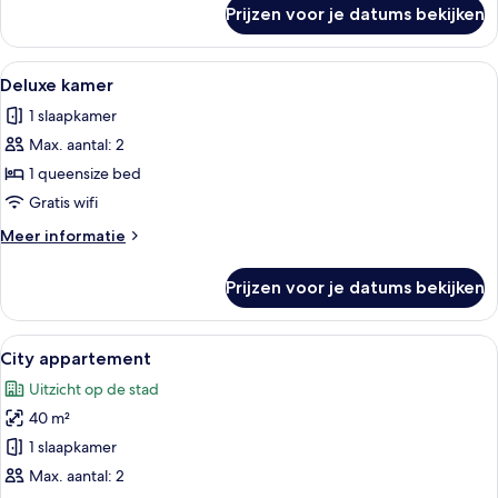
over
Prijzen voor je datums bekijken
Superior
kamer
Alle
Gratis wifi, beddengoed
4
Deluxe kamer
foto's
1 slaapkamer
voor
Max. aantal: 2
Deluxe
kamer
1 queensize bed
laden
Gratis wifi
Meer
Meer informatie
details
over
Prijzen voor je datums bekijken
Deluxe
kamer
Alle
City appartement | Gratis wifi, bedd
7
City appartement
foto's
Uitzicht op de stad
voor
40 m²
City
appartement
1 slaapkamer
laden
Max. aantal: 2