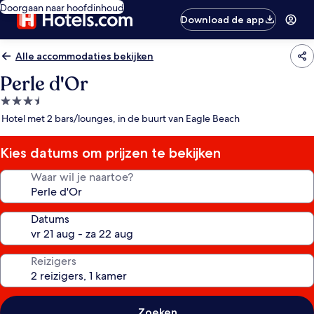
Doorgaan naar hoofdinhoud
Download de app
Alle accommodaties bekijken
Perle d'Or
3.5-
sterrenaccommodatie
Hotel met 2 bars/lounges, in de buurt van Eagle Beach
Kies datums om prijzen te bekijken
Waar wil je naartoe?
Datums
Reizigers
Zoeken