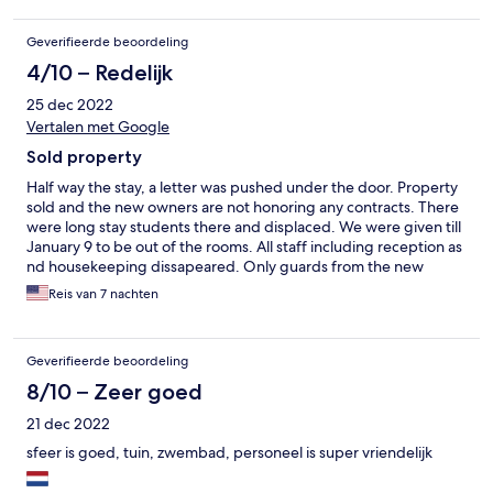
Geverifieerde beoordeling
4/10 – Redelijk
25 dec 2022
Vertalen met Google
Sold property
Half way the stay, a letter was pushed under the door. Property
sold and the new owners are not honoring any contracts. There
were long stay students there and displaced. We were given till
January 9 to be out of the rooms. All staff including reception as
nd housekeeping dissapeared. Only guards from the new
owners guarding the property 24/7. They had no information
Reis van 7 nachten
who was staying at the property.
Geverifieerde beoordeling
8/10 – Zeer goed
21 dec 2022
sfeer is goed, tuin, zwembad, personeel is super vriendelijk