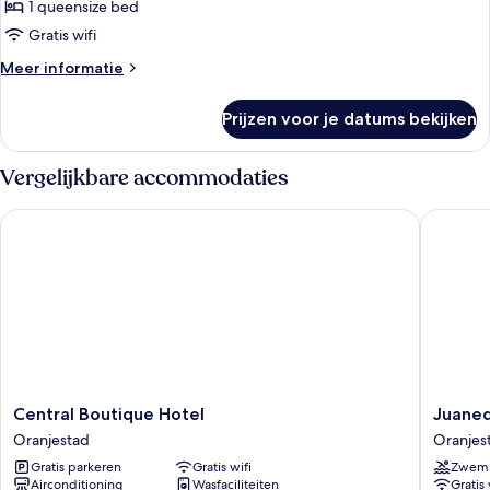
1 queensize bed
Gratis wifi
Meer
Meer informatie
details
over
Prijzen voor je datums bekijken
City
appartement
Vergelijkbare accommodaties
Central Boutique Hotel
Juanedu 
Central
Juaned
Central Boutique Hotel
Juaned
Boutique
Suites
Oranjestad
Oranjes
Hotel
Oranjes
Gratis parkeren
Gratis wifi
Zwem
Oranjestad
Airconditioning
Wasfaciliteiten
Gratis 