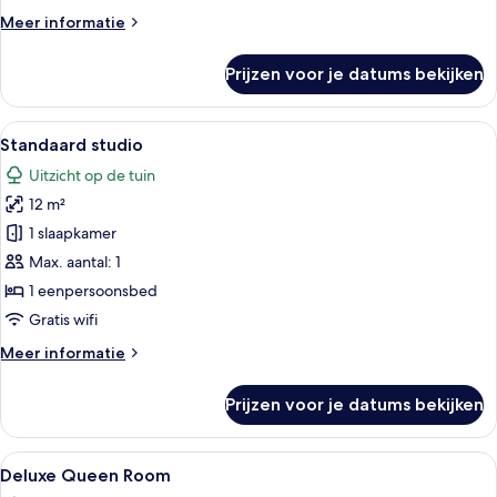
Meer
Meer informatie
details
over
Prijzen voor je datums bekijken
Double
Room
Alle
Standaard studio | Gratis wifi, bedde
8
Standaard studio
foto's
Uitzicht op de tuin
voor
12 m²
Standaard
studio
1 slaapkamer
laden
Max. aantal: 1
1 eenpersoonsbed
Gratis wifi
Meer
Meer informatie
details
over
Prijzen voor je datums bekijken
Standaard
studio
Alle
Gratis wifi, beddengoed
6
Deluxe Queen Room
foto's