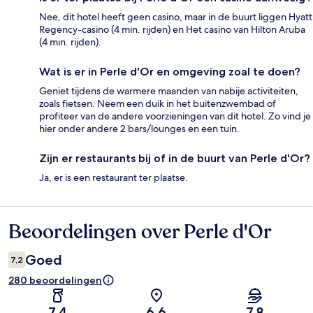
Nee, dit hotel heeft geen casino, maar in de buurt liggen Hyatt
Regency-casino (4 min. rijden) en Het casino van Hilton Aruba
(4 min. rijden).
Wat is er in Perle d'Or en omgeving zoal te doen?
Geniet tijdens de warmere maanden van nabije activiteiten,
zoals fietsen. Neem een duik in het buitenzwembad of
profiteer van de andere voorzieningen van dit hotel. Zo vind je
hier onder andere 2 bars/lounges en een tuin.
Zijn er restaurants bij of in de buurt van Perle d'Or?
Ja, er is een restaurant ter plaatse.
Beoordelingen over Perle d'Or
Beoordelingen
Goed
7,2
280 beoordelingen
7,4
6,6
7,8