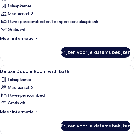
voor
1 slaapkamer
Studio,
Balcony
Max. aantal: 3
(Non-
1 tweepersoonsbed en 1 eenpersoons slaapbank
Pet
Gratis wifi
Friendly)
Meer
Meer informatie
laden
details
over
Prijzen voor je datums bekijken
Studio,
Balcony
(Non-
Alle
Een kamer in rode tinten met uitzicht 
6
Pet
Deluxe Double Room with Bath
foto's
Friendly)
1 slaapkamer
voor
Max. aantal: 2
Deluxe
Double
1 tweepersoonsbed
Room
Gratis wifi
with
Meer
Meer informatie
Bath
details
laden
over
Prijzen voor je datums bekijken
Deluxe
Double