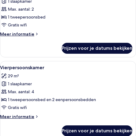
1 slaapkamer
Standaard
tweepersoonskamer
Max. aantal: 2
laden
1 tweepersoonsbed
Gratis wifi
Meer
Meer informatie
details
over
Prijzen voor je datums bekijken
Standaard
tweepersoonskamer
Alle
Een moderne hotelkamer met een stapel
7
Vierpersoonskamer
foto's
29 m²
voor
1 slaapkamer
Vierpersoonskamer
laden
Max. aantal: 4
1 tweepersoonsbed en 2 eenpersoonsbedden
Gratis wifi
Meer
Meer informatie
details
over
Prijzen voor je datums bekijken
Vierpersoonskamer