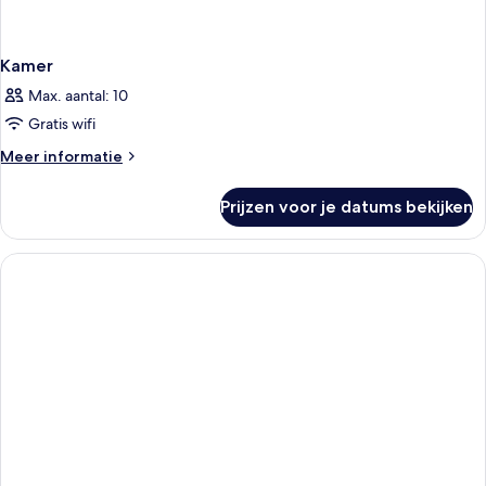
Kamer
Max. aantal: 10
Gratis wifi
Meer
Meer informatie
details
over
Prijzen voor je datums bekijken
Kamer