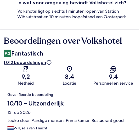
In wat voor omgeving bevindt Volkshotel zich?
Volkshotel ligt op slechts 1 minuten lopen van Station
Wibautstraat en 10 minuten loopafstand van Oosterpark.
Beoordelingen over Volkshotel
Beoordelingen
Fantastisch
9,2
1.012 beoordelingen
9,2
8,4
9,4
Netheid
Locatie
Personeel en service
Beoordelingen
Geverifieerde beoordeling
10/10 – Uitzonderlijk
13 feb 2026
Leuke sfeer. Aardige mensen. Prima kamer. Restaurant goed
Will, reis van 1 nacht