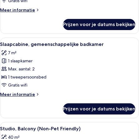
Gratis wifi
Meer
Meer informatie
details
over
Prijzen voor je datums bekijken
Vierpersoonskamer,
bad
Alle
Een modern interieur met een trap, ee
4
Slaapcabine, gemeenschappelijke badkamer
foto's
7 m²
voor
1 slaapkamer
Slaapcabine,
gemeenschappelijke
Max. aantal: 2
badkamer
1 tweepersoonsbed
laden
Gratis wifi
Meer
Meer informatie
details
over
Prijzen voor je datums bekijken
Slaapcabine,
gemeenschappelijke
badkamer
Alle
Een moderne woonkamer met een groen
4
Studio, Balcony (Non-Pet Friendly)
foto's
40 m²