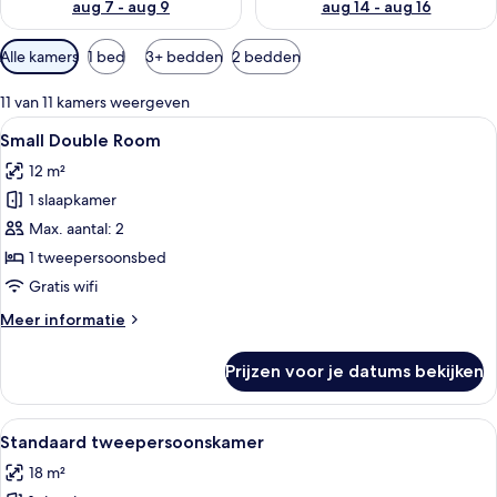
aug 7 - aug 9
aug 14 - aug 16
Beschikbare
Alle kamers
1 bed
3+ bedden
2 bedden
filters
voor
11 van 11 kamers weergeven
kamers
Alle
Een netjes opgemaakt bed met witte e
5
Small Double Room
foto's
12 m²
voor
1 slaapkamer
Small
Double
Max. aantal: 2
Room
1 tweepersoonsbed
laden
Gratis wifi
Meer
Meer informatie
details
over
Prijzen voor je datums bekijken
Small
Double
Room
Alle
Standaard tweepersoonskamer | Kame
5
Standaard tweepersoonskamer
foto's
18 m²
voor