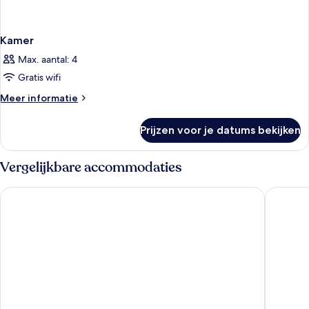
Kamer
Max. aantal: 4
Gratis wifi
Meer
Meer informatie
details
over
Prijzen voor je datums bekijken
Kamer
Vergelijkbare accommodaties
WestCord Fashion Hotel Amsterdam
Leonard