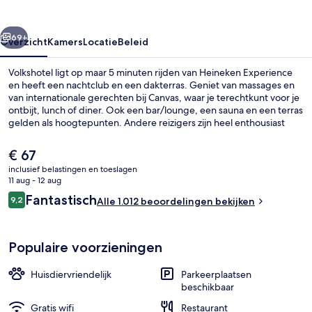
rige
Volgende
69+
Overzicht
Kamers
Locatie
Beleid
Volkshotel ligt op maar 5 minuten rijden van Heineken Experience
en heeft een nachtclub en een dakterras. Geniet van massages en
van internationale gerechten bij Canvas, waar je terechtkunt voor je
ontbijt, lunch of diner. Ook een bar/lounge, een sauna en een terras
gelden als hoogtepunten. Andere reizigers zijn heel enthousiast
over het behulpzame personeel. De accommodatie ligt op korte
loopafstand van het openbaar vervoer: Station Wibautstraat
De
€ 67
bevindt zich vlakbij en in 6 minuten loop je naar Overstaphalte
huidige
inclusief belastingen en toeslagen
Wibautstraat.
prijs
11 aug - 12 aug
Deluxe Double Room with Bath | Woo
is
Beoordelingen
Fantastisch
9,2
Alle 1.012 beoordelingen bekijken
€ 67
9,2 op 10 –
Populaire voorzieningen
Huisdiervriendelijk
Parkeerplaatsen
beschikbaar
Gratis wifi
Restaurant