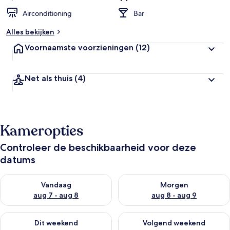
Airconditioning
Bar
Alles bekijken
Voornaamste voorzieningen
(12)
Net als thuis
(4)
Kameropties
Controleer de beschikbaarheid voor deze
datums
De beschikbaarheid controleren voor vanavond aug 7 - aug 8
De beschikbaarheid controler
Vandaag
Morgen
aug 7 - aug 8
aug 8 - aug 9
De beschikbaarheid controleren voor dit weekend aug 7 - aug
De beschikbaarheid controler
Dit weekend
Volgend weekend