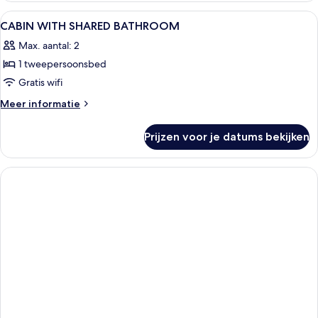
Room
Alle
Een kleine kamer met een stapelbed, 
2
with
CABIN WITH SHARED BATHROOM
foto's
Bath
Max. aantal: 2
voor
1 tweepersoonsbed
CABIN
WITH
Gratis wifi
SHARED
Meer
Meer informatie
BATHROOM
details
over
laden
Prijzen voor je datums bekijken
CABIN
WITH
SHARED
BATHROOM