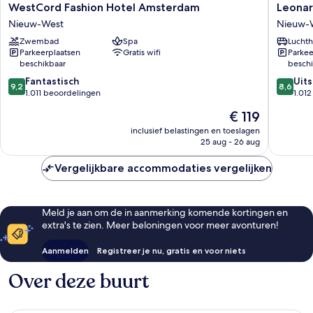
WestCord
Leonard
WestCord Fashion Hotel Amsterdam
Leona
Fashion
Hotel
Nieuw-West
Nieuw-
Hotel
Amster
Zwembad
Spa
Luchth
Amsterdam
Rembra
Parkeerplaatsen
Gratis wifi
Parkee
Nieuw-
Nieuw-
beschikbaar
beschi
West
West
9.2
8.6
Fantastisch
Uit
9,2
8,6
van
van
1.011 beoordelingen
1.01
10,
10,
De
€ 119
Fantastisch,
Uitstek
prijs
1.011
1.012
inclusief belastingen en toeslagen
is
25 aug - 26 aug
beoordelingen
beoorde
€ 119
Vergelijkbare accommodaties vergelijken
Meld je aan om de in aanmerking komende kortingen en
extra's te zien. Meer beloningen voor meer avonturen!
Aanmelden
Registreer je nu, gratis en voor niets
Over deze buurt