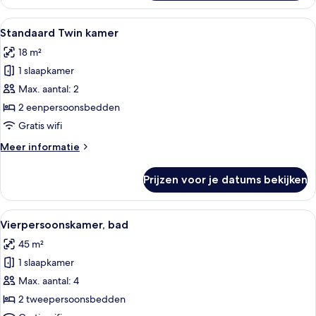
Alle
Een badkamer met een houten wastafe
4
Standaard Twin kamer
foto's
18 m²
voor
1 slaapkamer
Standaard
Twin
Max. aantal: 2
kamer
2 eenpersoonsbedden
laden
Gratis wifi
Meer
Meer informatie
details
over
Prijzen voor je datums bekijken
Standaard
Twin
kamer
Alle
Een moderne hotelkamer met een bed, 
4
Vierpersoonskamer, bad
foto's
45 m²
voor
1 slaapkamer
Vierpersoonskamer,
bad
Max. aantal: 4
laden
2 tweepersoonsbedden