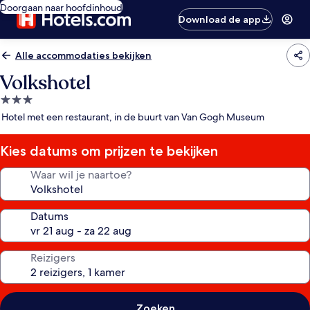
Doorgaan naar hoofdinhoud
Download de app
Alle accommodaties bekijken
Volkshotel
3.0-
sterrenaccommodatie
Hotel met een restaurant, in de buurt van Van Gogh Museum
Kies datums om prijzen te bekijken
Waar wil je naartoe?
Datums
Reizigers
Zoeken