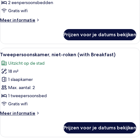
niet-
2 eenpersoonsbedden
roken
Gratis wifi
(with
Meer
Meer informatie
Breakfast)
details
laden
over
Prijzen voor je datums bekijken
Deluxe
Twin
kamer,
Alle
Een hotelkamer met een bed, bureau, 
7
niet-
Tweepersoonskamer, niet-roken (with Breakfast)
foto's
roken
Uitzicht op de stad
(with
voor
Breakfast)
18 m²
Tweepersoonskamer,
niet-
1 slaapkamer
roken
Max. aantal: 2
(with
1 tweepersoonsbed
Breakfast)
Gratis wifi
laden
Meer
Meer informatie
details
over
Prijzen voor je datums bekijken
Tweepersoonskamer,
niet-