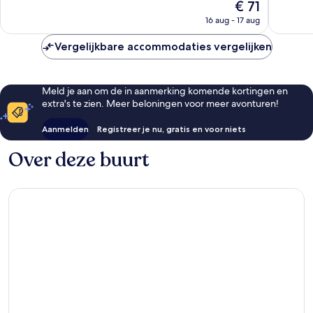
De
€ 71
Zeer
Zeer
prijs
goed,
goed,
16 aug - 17 aug
is
3.090
4.195
€ 71
beoordelingen
beoorde
Vergelijkbare accommodaties vergelijken
Meld je aan om de in aanmerking komende kortingen en
extra's te zien. Meer beloningen voor meer avonturen!
Aanmelden
Registreer je nu, gratis en voor niets
Over deze buurt