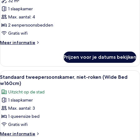
32 m²
Kamer,
Access)
niet-
1 slaapkamer
roken
Max. aantal: 4
(Godzilla
2 eenpersoonsbedden
vs.
Gratis wifi
King
Meer
Meer informatie
Ghidorah)
details
laden
over
Prijzen voor je datums bekijken
Kamer,
niet-
roken
Alle
Een moderne hotelkamer met een bed, 
5
(Godzilla
Standaard tweepersoonskamer, niet-roken (Wide Bed
foto's
vs.
w160cm)
King
voor
Uitzicht op de stad
Ghidorah)
Standaard
1 slaapkamer
tweepersoonskamer,
Max. aantal: 3
niet-
roken
1 queensize bed
(Wide
Gratis wifi
Bed
Meer
Meer informatie
w160cm)
details