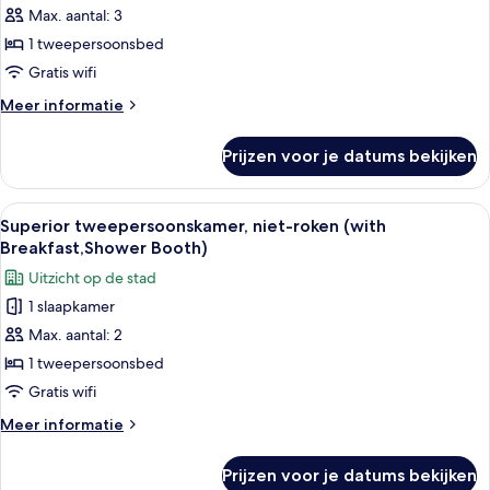
w160cm)
tweepersoonskamer,
Max. aantal: 3
niet-
1 tweepersoonsbed
roken
Gratis wifi
([Shower
Meer
Meer informatie
Booth)
details
laden
over
Prijzen voor je datums bekijken
Superior
tweepersoonskamer,
niet-
Alle
Een moderne hotelkamer met een bed, z
5
roken
Superior tweepersoonskamer, niet-roken (with
foto's
([Shower
Breakfast,Shower Booth)
Booth)
voor
Uitzicht op de stad
Superior
1 slaapkamer
tweepersoonskamer,
Max. aantal: 2
niet-
roken
1 tweepersoonsbed
(with
Gratis wifi
Breakfast,Shower
Meer
Meer informatie
Booth)
details
laden
over
Prijzen voor je datums bekijken
Superior