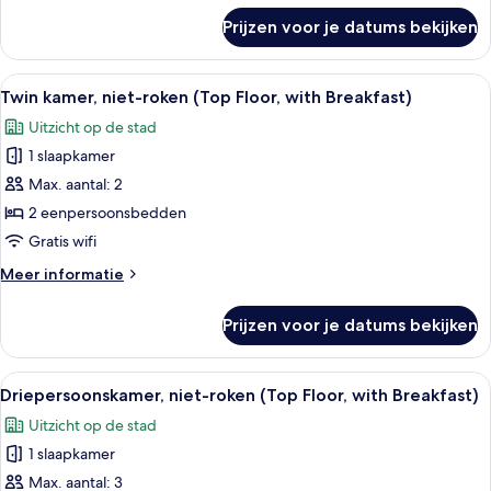
Breakfast)
over
Prijzen voor je datums bekijken
Tweepersoonskamer,
laden
niet-
roken
Alle
Een hotelkamer met twee bedden, een
10
(Top
Twin kamer, niet-roken (Top Floor, with Breakfast)
foto's
Floor,
Uitzicht op de stad
with
voor
Breakfast)
1 slaapkamer
Twin
kamer,
Max. aantal: 2
niet-
2 eenpersoonsbedden
roken
Gratis wifi
(Top
Meer
Meer informatie
Floor,
details
with
over
Prijzen voor je datums bekijken
Twin
Breakfast)
kamer,
laden
niet-
Alle
Een hotelkamer met twee bedden, een 
9
roken
Driepersoonskamer, niet-roken (Top Floor, with Breakfast)
foto's
(Top
Uitzicht op de stad
Floor,
voor
with
1 slaapkamer
Driepersoonskamer,
Breakfast)
niet-
Max. aantal: 3