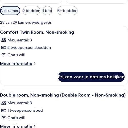
Beschikbare
Alle kamers
2 bedden
1 bed
3+ bedden
filters
voor
29 van 29 kamers weergeven
kamers
Alle
Een hotelkamer met twee bedden, een b
3
Comfort Twin Room, Non-smoking
foto's
Max. aantal: 3
voor
2 tweepersoonsbedden
Comfort
Twin
Gratis wifi
Room,
Meer
Meer informatie
Non-
details
over
smoking
Prijzen voor je datums bekijken
Comfort
laden
Twin
Room,
Alle
Een hotelkamer met een bed, nachtkas
3
Non-
Double room, Non-smoking (Double Room - Non-Smoking)
foto's
smoking
Max. aantal: 3
voor
1 tweepersoonsbed
Double
room,
Gratis wifi
Non-
Meer
Meer informatie