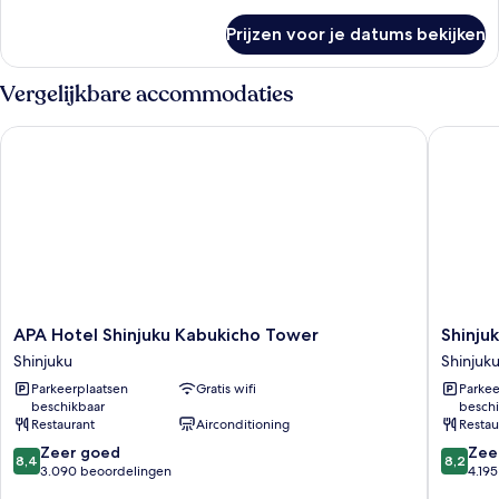
details
laden
over
Prijzen voor je datums bekijken
Tweepersoonskamer
(Godzilla
View,
Vergelijkbare accommodaties
with
Breakfast)
APA Hotel Shinjuku Kabukicho Tower
Shinjuku
APA
Shinjuku
APA Hotel Shinjuku Kabukicho Tower
Shinju
Hotel
Washing
Shinjuku
Shinjuk
Shinjuku
Hotel
Parkeerplaatsen
Gratis wifi
Parkee
Kabukicho
Main
beschikbaar
beschi
Tower
Shinjuku
Restaurant
Airconditioning
Restau
Shinjuku
8.4
8.2
Zeer goed
Zee
8,4
8,2
van
van
3.090 beoordelingen
4.19
10,
10,