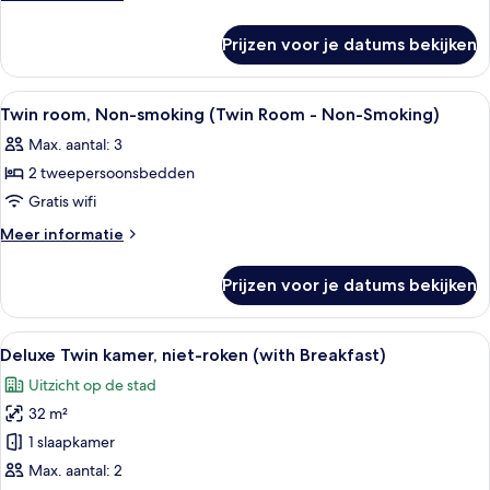
smoking
details
over
(Double
Prijzen voor je datums bekijken
Double
Room
room,
-
Non-
Alle
Een hotelkamer met twee bedden, een b
3
Non-
smoking
Twin room, Non-smoking (Twin Room - Non-Smoking)
foto's
(Double
Smoking)
Max. aantal: 3
Room
voor
laden
-
2 tweepersoonsbedden
Twin
Non-
room,
Gratis wifi
Smoking)
Non-
Meer
Meer informatie
smoking
details
over
(Twin
Prijzen voor je datums bekijken
Twin
Room
room,
-
Non-
Alle
Een hotelkamer met twee bedden, een 
6
Non-
smoking
Deluxe Twin kamer, niet-roken (with Breakfast)
foto's
(Twin
Smoking)
Uitzicht op de stad
Room
voor
laden
-
32 m²
Deluxe
Non-
Twin
1 slaapkamer
Smoking)
kamer,
Max. aantal: 2