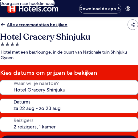
Doorgaan naar hoofdinhoud
Download de app
Alle accommodaties bekijken
Hotel Gracery Shinjuku
4.0-
sterrenaccommodatie
Hotel met een bar/lounge, in de buurt van Nationale tuin Shinjuku
Gyoen
Kies datums om prijzen te bekijken
Waar wil je naartoe?
Datums
Reizigers