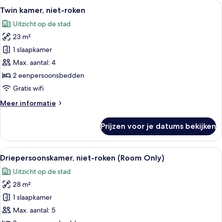
Alle
Een hotelkamer met twee bedden, een k
9
roken
Twin kamer, niet-roken
foto's
Uitzicht op de stad
voor
23 m²
Twin
kamer,
1 slaapkamer
niet-
Max. aantal: 4
roken
2 eenpersoonsbedden
laden
Gratis wifi
Meer
Meer informatie
details
over
Prijzen voor je datums bekijken
Twin
kamer,
niet-
Alle
Een hotelkamer met drie bedden, een t
6
roken
Driepersoonskamer, niet-roken (Room Only)
foto's
Uitzicht op de stad
voor
28 m²
Driepersoonskamer,
niet-
1 slaapkamer
roken
Max. aantal: 5
(Room