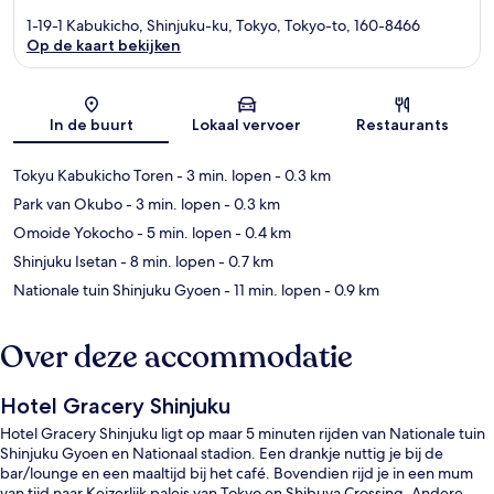
1-19-1 Kabukicho, Shinjuku-ku, Tokyo, Tokyo-to, 160-8466
Op de kaart bekijken
Kaart
In de buurt
Lokaal vervoer
Restaurants
Tokyu Kabukicho Toren
- 3 min. lopen
- 0.3 km
Park van Okubo
- 3 min. lopen
- 0.3 km
Omoide Yokocho
- 5 min. lopen
- 0.4 km
Shinjuku Isetan
- 8 min. lopen
- 0.7 km
Nationale tuin Shinjuku Gyoen
- 11 min. lopen
- 0.9 km
Over deze accommodatie
Hotel Gracery Shinjuku
Hotel Gracery Shinjuku ligt op maar 5 minuten rijden van Nationale tuin
Shinjuku Gyoen en Nationaal stadion. Een drankje nuttig je bij de
bar/lounge en een maaltijd bij het café. Bovendien rijd je in een mum
van tijd naar Keizerlijk paleis van Tokyo en Shibuya Crossing. Andere