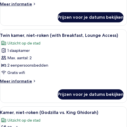
(with
Meer
Meer informatie
Lounge
details
Access)
over
Prijzen voor je datums bekijken
Twin
laden
kamer,
niet-
Alle
Een hotelkamer met twee bedden, een k
7
roken
Twin kamer, niet-roken (with Breakfast, Lounge Access)
foto's
(with
Uitzicht op de stad
Lounge
voor
Access)
1 slaapkamer
Twin
kamer,
Max. aantal: 2
niet-
2 eenpersoonsbedden
roken
Gratis wifi
(with
Meer
Meer informatie
Breakfast,
details
Lounge
over
Prijzen voor je datums bekijken
Twin
Access)
kamer,
laden
niet-
Alle
Een thematische hotelkamer met een s
4
roken
Kamer, niet-roken (Godzilla vs. King Ghidorah)
foto's
(with
Uitzicht op de stad
Breakfast,
voor
Lounge