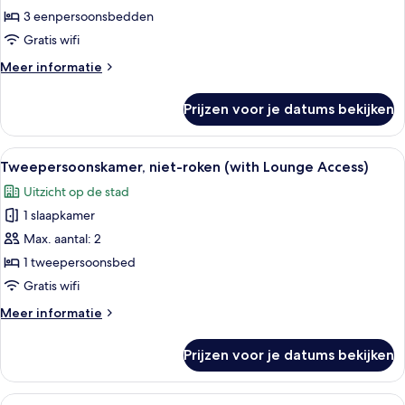
roken
3 eenpersoonsbedden
(Top
Gratis wifi
Floor,
Meer
Meer informatie
with
details
Breakfast)
over
Prijzen voor je datums bekijken
Driepersoonskamer,
laden
niet-
roken
Alle
Een hotelkamer met een bed, bureau, 
6
(Top
Tweepersoonskamer, niet-roken (with Lounge Access)
foto's
Floor,
Uitzicht op de stad
with
voor
Breakfast)
1 slaapkamer
Tweepersoonskamer,
niet-
Max. aantal: 2
roken
1 tweepersoonsbed
(with
Gratis wifi
Lounge
Meer
Meer informatie
Access)
details
laden
over
Prijzen voor je datums bekijken
Tweepersoonskamer,
niet-
roken
Alle
Een hotelkamer met een bed, bureau, 