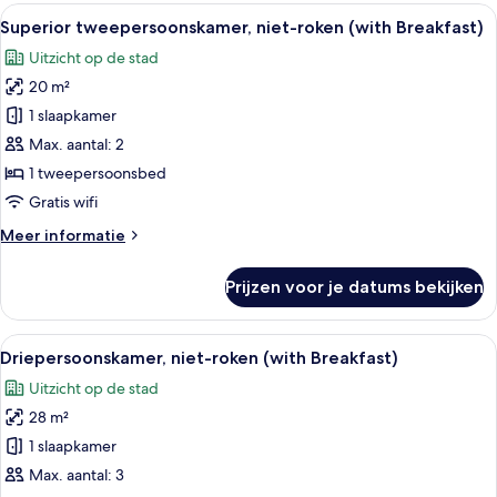
roken
Alle
Een hotelkamer met een bed, een sto
6
(with
Superior tweepersoonskamer, niet-roken (with Breakfast)
foto's
Breakfast)
Uitzicht op de stad
voor
20 m²
Superior
tweepersoonskamer,
1 slaapkamer
niet-
Max. aantal: 2
roken
1 tweepersoonsbed
(with
Gratis wifi
Breakfast)
Meer
Meer informatie
laden
details
over
Prijzen voor je datums bekijken
Superior
tweepersoonskamer,
niet-
Alle
Een hotelkamer met drie bedden, een t
6
roken
Driepersoonskamer, niet-roken (with Breakfast)
foto's
(with
Uitzicht op de stad
Breakfast)
voor
28 m²
Driepersoonskamer,
niet-
1 slaapkamer
roken
Max. aantal: 3