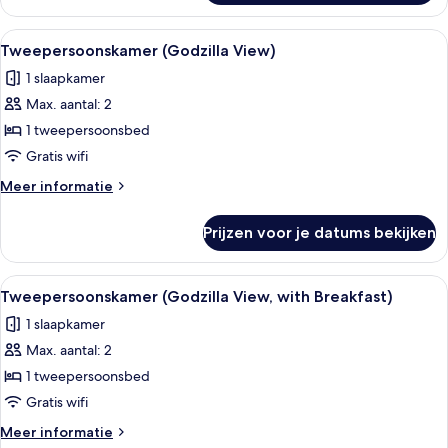
tweepersoonskamer,
niet-
Alle
Luxe beddengoed, een kluis op de kam
1
roken
Tweepersoonskamer (Godzilla View)
foto's
(with
1 slaapkamer
Breakfast,Shower
voor
Booth)
Max. aantal: 2
Tweepersoonskamer
(Godzilla
1 tweepersoonsbed
View)
Gratis wifi
laden
Meer
Meer informatie
details
over
Prijzen voor je datums bekijken
Tweepersoonskamer
(Godzilla
View)
Alle
Luxe beddengoed, een kluis op de kam
1
Tweepersoonskamer (Godzilla View, with Breakfast)
foto's
1 slaapkamer
voor
Max. aantal: 2
Tweepersoonskamer
(Godzilla
1 tweepersoonsbed
View,
Gratis wifi
with
Meer
Meer informatie
Breakfast)