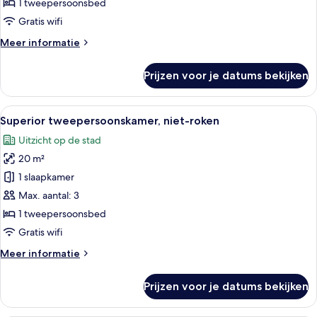
1 tweepersoonsbed
Gratis wifi
Meer
Meer informatie
details
over
Prijzen voor je datums bekijken
Tweepersoonskamer,
niet-
roken
Alle
Een hotelkamer met een bed, een sto
6
Superior tweepersoonskamer, niet-roken
foto's
Uitzicht op de stad
voor
20 m²
Superior
tweepersoonskamer,
1 slaapkamer
niet-
Max. aantal: 3
roken
1 tweepersoonsbed
laden
Gratis wifi
Meer
Meer informatie
details
over
Prijzen voor je datums bekijken
Superior
tweepersoonskamer,
niet-