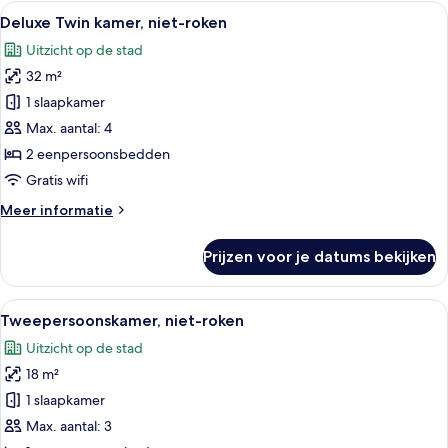
niet-
Alle
Een hotelkamer met twee bedden, een 
6
roken
Deluxe Twin kamer, niet-roken
foto's
(with
Uitzicht op de stad
Breakfast)
voor
32 m²
Deluxe
Twin
1 slaapkamer
kamer,
Max. aantal: 4
niet-
2 eenpersoonsbedden
roken
Gratis wifi
laden
Meer
Meer informatie
details
over
Prijzen voor je datums bekijken
Deluxe
Twin
kamer,
Alle
Een hotelkamer met een bed, bureau, 
7
niet-
Tweepersoonskamer, niet-roken
foto's
roken
Uitzicht op de stad
voor
18 m²
Tweepersoonskamer,
niet-
1 slaapkamer
roken
Max. aantal: 3
laden