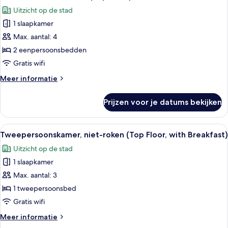
foto's
Floor)
Uitzicht op de stad
voor
1 slaapkamer
Twin
kamer,
Max. aantal: 4
niet-
2 eenpersoonsbedden
roken
Gratis wifi
(Top
Meer
Meer informatie
Floor)
details
laden
over
Prijzen voor je datums bekijken
Twin
kamer,
niet-
Alle
Een hotelkamer met een bed, een tele
9
roken
Tweepersoonskamer, niet-roken (Top Floor, with Breakfast)
foto's
(Top
Uitzicht op de stad
Floor)
voor
1 slaapkamer
Tweepersoonskamer,
niet-
Max. aantal: 3
roken
1 tweepersoonsbed
(Top
Gratis wifi
Floor,
Meer
Meer informatie
with
details