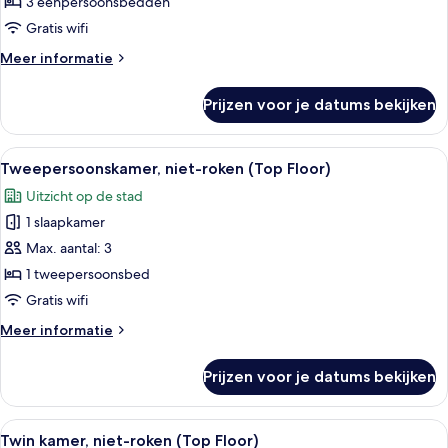
3 eenpersoonsbedden
Only)
Gratis wifi
laden
Meer
Meer informatie
details
over
Prijzen voor je datums bekijken
Driepersoonskamer,
niet-
roken
Alle
Een hotelkamer met een bed, een tele
9
(Room
Tweepersoonskamer, niet-roken (Top Floor)
foto's
Only)
Uitzicht op de stad
voor
1 slaapkamer
Tweepersoonskamer,
niet-
Max. aantal: 3
roken
1 tweepersoonsbed
(Top
Gratis wifi
Floor)
Meer
Meer informatie
laden
details
over
Prijzen voor je datums bekijken
Tweepersoonskamer,
niet-
roken
Alle
Een hotelkamer met twee bedden, een
10
(Top
Twin kamer, niet-roken (Top Floor)