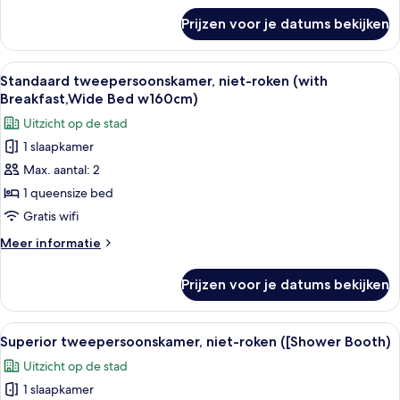
laden
over
Prijzen voor je datums bekijken
Standaard
tweepersoonskamer,
niet-
Alle
Een moderne hotelkamer met een bed, 
5
roken
Standaard tweepersoonskamer, niet-roken (with
foto's
(Wide
Breakfast,Wide Bed w160cm)
Bed
voor
Uitzicht op de stad
w160cm)
Standaard
1 slaapkamer
tweepersoonskamer,
Max. aantal: 2
niet-
roken
1 queensize bed
(with
Gratis wifi
Breakfast,Wide
Meer
Meer informatie
Bed
details
w160cm)
over
Prijzen voor je datums bekijken
Standaard
laden
tweepersoonskamer,
niet-
Alle
Een moderne hotelkamer met een bed, z
5
roken
Superior tweepersoonskamer, niet-roken ([Shower Booth)
foto's
(with
Uitzicht op de stad
Breakfast,Wide
voor
Bed
1 slaapkamer
Superior