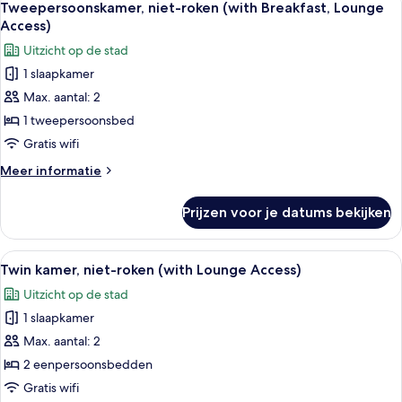
6
(with
Tweepersoonskamer, niet-roken (with Breakfast, Lounge
foto's
Lounge
Access)
Access)
voor
Uitzicht op de stad
Tweepersoonskamer,
1 slaapkamer
niet-
Max. aantal: 2
roken
(with
1 tweepersoonsbed
Breakfast,
Gratis wifi
Lounge
Meer
Meer informatie
Access)
details
laden
over
Prijzen voor je datums bekijken
Tweepersoonskamer,
niet-
roken
Alle
Een hotelkamer met twee bedden, een k
7
(with
Twin kamer, niet-roken (with Lounge Access)
foto's
Breakfast,
Uitzicht op de stad
Lounge
voor
Access)
1 slaapkamer
Twin
kamer,
Max. aantal: 2
niet-
2 eenpersoonsbedden
roken
Gratis wifi