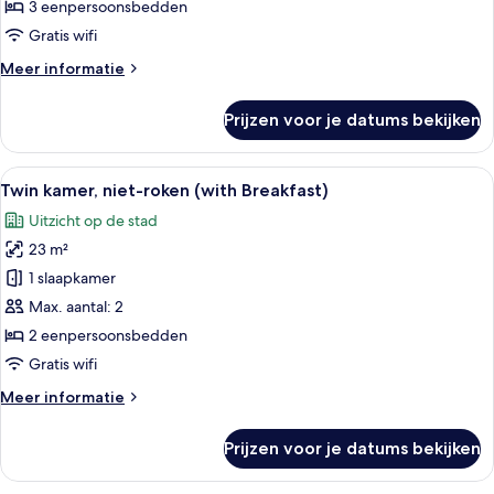
(with
3 eenpersoonsbedden
Breakfast)
Gratis wifi
laden
Meer
Meer informatie
details
over
Prijzen voor je datums bekijken
Driepersoonskamer,
niet-
roken
Alle
Een hotelkamer met twee bedden, een k
9
(with
Twin kamer, niet-roken (with Breakfast)
foto's
Breakfast)
Uitzicht op de stad
voor
23 m²
Twin
kamer,
1 slaapkamer
niet-
Max. aantal: 2
roken
2 eenpersoonsbedden
(with
Gratis wifi
Breakfast)
Meer
Meer informatie
laden
details
over
Prijzen voor je datums bekijken
Twin
kamer,