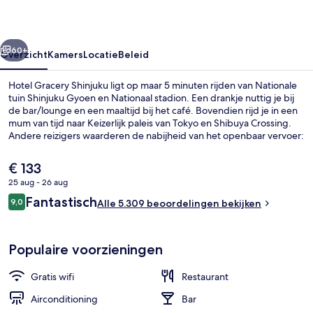
rige
Volgende
60+
Overzicht
Kamers
Locatie
Beleid
Hotel Gracery Shinjuku ligt op maar 5 minuten rijden van Nationale
tuin Shinjuku Gyoen en Nationaal stadion. Een drankje nuttig je bij
de bar/lounge en een maaltijd bij het café. Bovendien rijd je in een
mum van tijd naar Keizerlijk paleis van Tokyo en Shibuya Crossing.
Andere reizigers waarderen de nabijheid van het openbaar vervoer:
Station Shinjuku-nishiguchi ligt op 5 minuten en Station Shinjuku-
sanchome op 7 minuten loopafstand.
De
€ 133
huidige
25 aug - 26 aug
prijs
Beoordelingen
Fantastisch
Exterieur
9,0
is
Alle 5.309 beoordelingen bekijken
9,0 op 10 –
€ 133
Populaire voorzieningen
Gratis wifi
Restaurant
Airconditioning
Bar