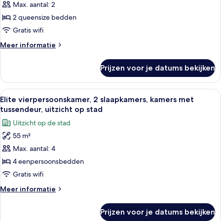
Max. aantal: 2
2 queensize bedden
Gratis wifi
Meer
Meer informatie
details
over
Prijzen voor je datums bekijken
Superior
Twin
kamer
Alle
Hotelkamer met een groot bed, een kle
4
Elite vierpersoonskamer, 2 slaapkamers, kamers met
foto's
tussendeur, uitzicht op stad
voor
Uitzicht op de stad
Elite
55 m²
vierpersoonskamer,
Max. aantal: 4
2
slaapkamers,
4 eenpersoonsbedden
kamers
Gratis wifi
met
Meer
Meer informatie
tussendeur,
details
uitzicht
over
Prijzen voor je datums bekijken
Elite
op