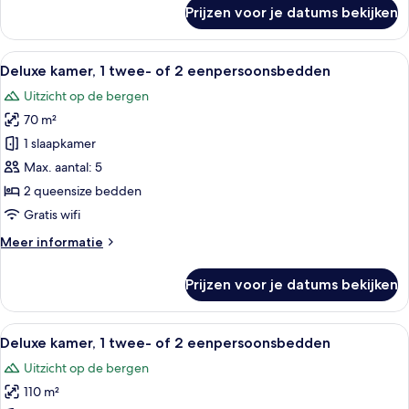
over
Prijzen voor je datums bekijken
Deluxe
tweepersoonskamer
Alle
Een hotelkamer met twee bedden, een 
4
Deluxe kamer, 1 twee- of 2 eenpersoonsbedden
foto's
Uitzicht op de bergen
voor
70 m²
Deluxe
kamer,
1 slaapkamer
1
Max. aantal: 5
twee-
2 queensize bedden
of
Gratis wifi
2
Meer
Meer informatie
eenpersoonsbedden
details
laden
over
Prijzen voor je datums bekijken
Deluxe
kamer,
1
Alle
Een hotelkamer met twee bedden, bloe
4
twee-
Deluxe kamer, 1 twee- of 2 eenpersoonsbedden
foto's
of
Uitzicht op de bergen
2
voor
eenpersoonsbedden
110 m²
Deluxe