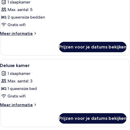
kamer,
1 slaapkamer
1
Max. aantal: 5
twee-
2 queensize bedden
of
Gratis wifi
2
Meer
Meer informatie
eenpersoonsbedden
details
laden
over
Prijzen voor je datums bekijken
Deluxe
kamer,
1
Alle
Een hotelkamer met een groot bed, een
2
twee-
Deluxe kamer
foto's
of
1 slaapkamer
2
voor
eenpersoonsbedden
Max. aantal: 3
Deluxe
kamer
1 queensize bed
laden
Gratis wifi
Meer
Meer informatie
details
over
Prijzen voor je datums bekijken
Deluxe
kamer