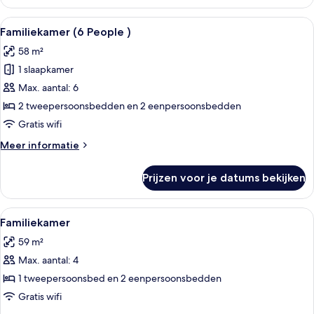
vierpersoonskamer,
stad
2
Alle
Een hotelkamer met twee bedden, een b
laden
5
slaapkamers,
Familiekamer (6 People )
foto's
kamers
58 m²
met
voor
tussendeur,
1 slaapkamer
Familiekamer
uitzicht
(6
Max. aantal: 6
op
People
stad
2 tweepersoonsbedden en 2 eenpersoonsbedden
)
Gratis wifi
laden
Meer
Meer informatie
details
over
Prijzen voor je datums bekijken
Familiekamer
(6
People
Alle
Een hotelkamer met een groot bed, een
4
)
Familiekamer
foto's
59 m²
voor
Max. aantal: 4
Familiekamer
laden
1 tweepersoonsbed en 2 eenpersoonsbedden
Gratis wifi