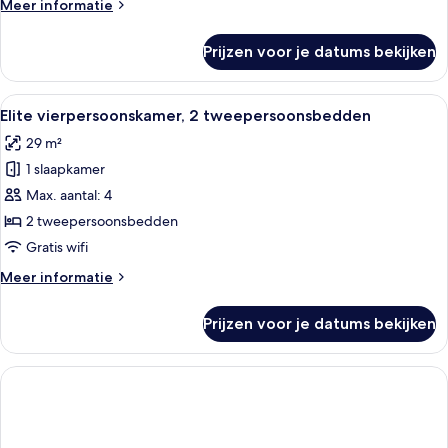
Meer
Meer informatie
details
over
Prijzen voor je datums bekijken
Familiekamer
Alle
Een hotelkamer met twee bedden, een t
4
Elite vierpersoonskamer, 2 tweepersoonsbedden
foto's
29 m²
voor
1 slaapkamer
Elite
vierpersoonskamer,
Max. aantal: 4
2
2 tweepersoonsbedden
tweepersoonsbedden
Gratis wifi
laden
Meer
Meer informatie
details
over
Prijzen voor je datums bekijken
Elite
vierpersoonskamer,
2
tweepersoonsbedden