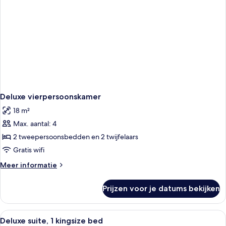
Deluxe vierpersoonskamer
18 m²
Max. aantal: 4
2 tweepersoonsbedden en 2 twijfelaars
Gratis wifi
Meer
Meer informatie
details
over
Prijzen voor je datums bekijken
Deluxe
vierpersoonskamer
Alle
Een ruime woonkamer met een bank, sto
6
Deluxe suite, 1 kingsize bed