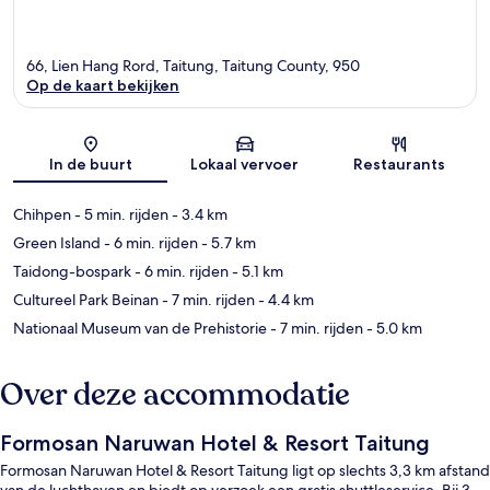
66, Lien Hang Rord, Taitung, Taitung County, 950
Op de kaart bekijken
Kaart
In de buurt
Lokaal vervoer
Restaurants
Chihpen
- 5 min. rijden
- 3.4 km
Green Island
- 6 min. rijden
- 5.7 km
Taidong-bospark
- 6 min. rijden
- 5.1 km
Cultureel Park Beinan
- 7 min. rijden
- 4.4 km
Nationaal Museum van de Prehistorie
- 7 min. rijden
- 5.0 km
Over deze accommodatie
Formosan Naruwan Hotel & Resort Taitung
Formosan Naruwan Hotel & Resort Taitung ligt op slechts 3,3 km afstand
van de luchthaven en biedt op verzoek een gratis shuttleservice. Bij 3