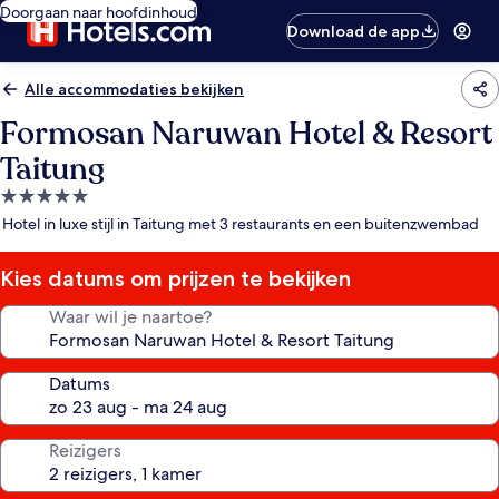
Doorgaan naar hoofdinhoud
Download de app
Alle accommodaties bekijken
Formosan Naruwan Hotel & Resort
Taitung
5.0-
sterrenaccommodatie
Hotel in luxe stijl in Taitung met 3 restaurants en een buitenzwembad
Kies datums om prijzen te bekijken
Waar wil je naartoe?
Datums
Reizigers