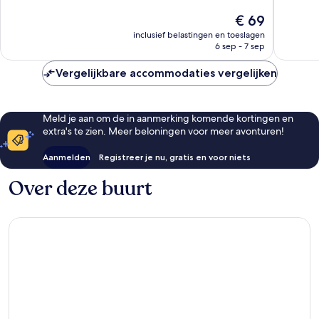
Goed,
Zeer
De
€ 69
395
goed,
prijs
beoordelingen
357
inclusief belastingen en toeslagen
is
beoorde
6 sep - 7 sep
€ 69
Vergelijkbare accommodaties vergelijken
Meld je aan om de in aanmerking komende kortingen en
extra's te zien. Meer beloningen voor meer avonturen!
Aanmelden
Registreer je nu, gratis en voor niets
Over deze buurt