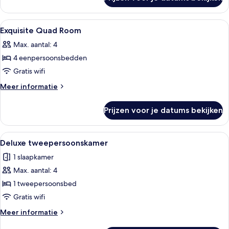
Grand
kamer,
patio,
Alle
Donzen dekbedden, een gratis minibar
4
uitzicht
Exquisite Quad Room
foto's
op
Max. aantal: 4
bergen
voor
4 eenpersoonsbedden
Exquisite
Quad
Gratis wifi
Room
Meer
Meer informatie
laden
details
over
Prijzen voor je datums bekijken
Exquisite
Quad
Room
Alle
Een kamer met een kat die op de vloer
5
Deluxe tweepersoonskamer
foto's
1 slaapkamer
voor
Max. aantal: 4
Deluxe
tweepersoonskamer
1 tweepersoonsbed
laden
Gratis wifi
Meer
Meer informatie
details