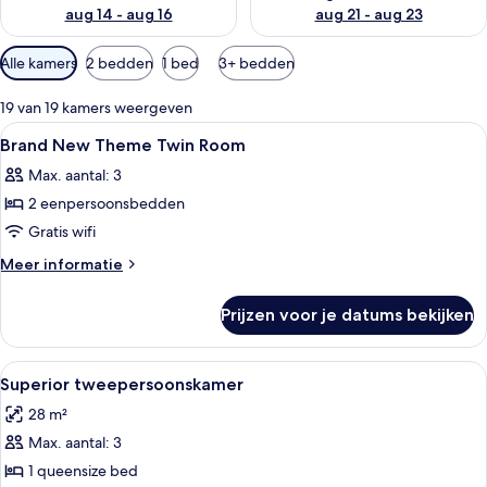
aug 14 - aug 16
aug 21 - aug 23
Beschikbare
Alle kamers
2 bedden
1 bed
3+ bedden
filters
voor
19 van 19 kamers weergeven
kamers
Alle
Een hotelkamer met twee bedden, een b
6
Brand New Theme Twin Room
foto's
Max. aantal: 3
voor
2 eenpersoonsbedden
Brand
New
Gratis wifi
Theme
Meer
Meer informatie
Twin
details
over
Room
Prijzen voor je datums bekijken
Brand
laden
New
Theme
Alle
Een hotelkamer met een groot bed, een
3
Twin
Superior tweepersoonskamer
foto's
Room
28 m²
voor
Max. aantal: 3
Superior
tweepersoonskamer
1 queensize bed