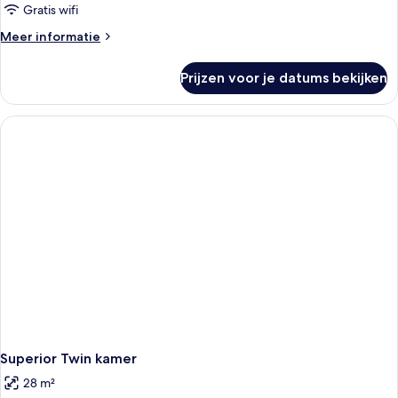
laden
Gratis wifi
Meer
Meer informatie
details
over
Prijzen voor je datums bekijken
Superior
tweepersoonskamer
Superior Twin kamer
28 m²