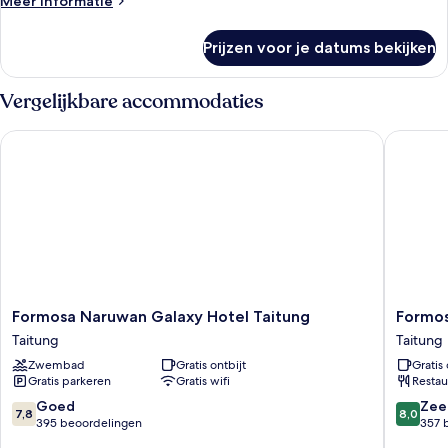
Meer informatie
laden
details
over
Prijzen voor je datums bekijken
Deluxe
Starlight
Single
Vergelijkbare accommodaties
Formosa Naruwan Galaxy Hotel Taitung
Formosa
Formosa
Formos
Formosa Naruwan Galaxy Hotel Taitung
Formos
Naruwan
Naruwa
Taitung
Taitung
Galaxy
Garden
Zwembad
Gratis ontbijt
Gratis 
Hotel
Hotel
Gratis parkeren
Gratis wifi
Restau
Taitung
Taitung
Taitung
7.8
8.0
Goed
Zee
7,8
8,0
van
van
395 beoordelingen
357 
10,
10,