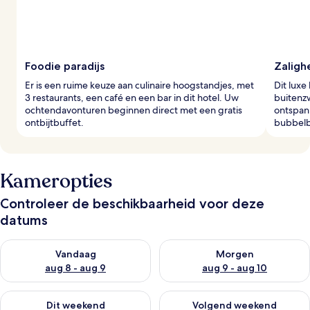
Foodie paradijs
Zaligh
Er is een ruime keuze aan culinaire hoogstandjes, met
Dit luxe
3 restaurants, een café en een bar in dit hotel. Uw
buitenz
ochtendavonturen beginnen direct met een gratis
ontspan
ontbijtbuffet.
bubbelb
Kameropties
Controleer de beschikbaarheid voor deze
datums
De beschikbaarheid controleren voor vanavond aug 8 - aug 9
De beschikbaarheid controler
Vandaag
Morgen
aug 8 - aug 9
aug 9 - aug 10
De beschikbaarheid controleren voor dit weekend aug 14 - au
De beschikbaarheid controler
Dit weekend
Volgend weekend