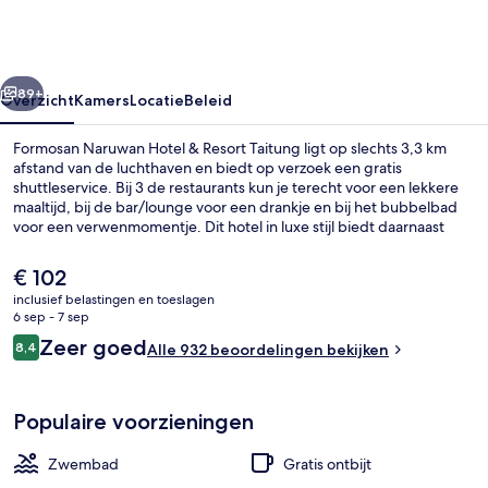
&
Resort
Taitung
rige
Volgende
89+
Overzicht
Kamers
Locatie
Beleid
Formosan Naruwan Hotel & Resort Taitung ligt op slechts 3,3 km
afstand van de luchthaven en biedt op verzoek een gratis
shuttleservice. Bij 3 de restaurants kun je terecht voor een lekkere
maaltijd, bij de bar/lounge voor een drankje en bij het bubbelbad
voor een verwenmomentje. Dit hotel in luxe stijl biedt daarnaast
voordelen zoals een buitenzwembad, een gratis kinderclub en een
fitnesscentrum. Andere reizigers zijn tevreden over de algehele
De
€ 102
staat van de accommodatie.
huidige
inclusief belastingen en toeslagen
prijs
6 sep - 7 sep
Terrein van de accommodatie
is
Beoordelingen
Zeer goed
8,4
Alle 932 beoordelingen bekijken
€ 102
8,4 op 10 –
Populaire voorzieningen
Zwembad
Gratis ontbijt