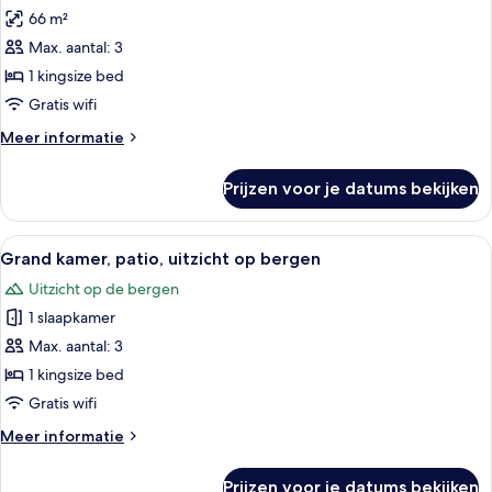
foto's
66 m²
voor
Max. aantal: 3
Deluxe
suite,
1 kingsize bed
1
Gratis wifi
kingsize
Meer
Meer informatie
bed
details
laden
over
Prijzen voor je datums bekijken
Deluxe
suite,
1
Alle
Een hotelkamer met een groot bed, een 
4
kingsize
Grand kamer, patio, uitzicht op bergen
foto's
bed
Uitzicht op de bergen
voor
1 slaapkamer
Grand
kamer,
Max. aantal: 3
patio,
1 kingsize bed
uitzicht
Gratis wifi
op
Meer
Meer informatie
bergen
details
laden
over
Prijzen voor je datums bekijken