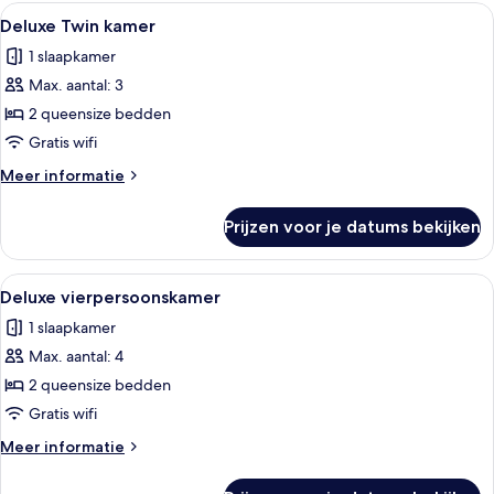
Alle
Een hotelkamer met twee bedden, een t
2
Deluxe Twin kamer
foto's
1 slaapkamer
voor
Max. aantal: 3
Deluxe
Twin
2 queensize bedden
kamer
Gratis wifi
laden
Meer
Meer informatie
details
over
Prijzen voor je datums bekijken
Deluxe
Twin
kamer
Alle
Een hotelkamer met twee bedden, een k
2
Deluxe vierpersoonskamer
foto's
1 slaapkamer
voor
Max. aantal: 4
Deluxe
vierpersoonskamer
2 queensize bedden
laden
Gratis wifi
Meer
Meer informatie
details
over