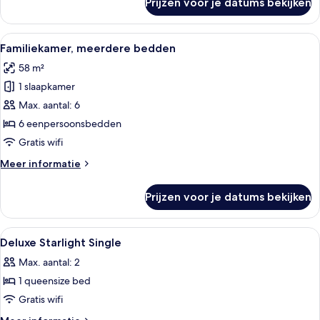
Prijzen voor je datums bekijken
Deluxe
vierpersoonskamer
Alle
Familiekamer, meerdere bedden | Donz
8
Familiekamer, meerdere bedden
foto's
58 m²
voor
1 slaapkamer
Familiekamer,
meerdere
Max. aantal: 6
bedden
6 eenpersoonsbedden
laden
Gratis wifi
Meer
Meer informatie
details
over
Prijzen voor je datums bekijken
Familiekamer,
meerdere
bedden
Alle
Donzen dekbedden, een gratis minibar
4
Deluxe Starlight Single
foto's
Max. aantal: 2
voor
1 queensize bed
Deluxe
Starlight
Gratis wifi
Single
Meer