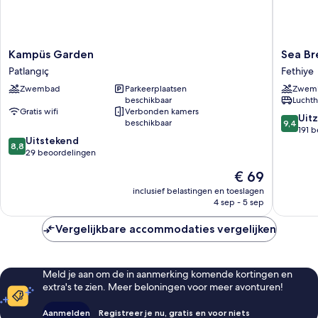
Kampüs
Sea
Kampüs Garden
Sea Br
Garden
Breeze
Patlangıç
Fethiye
Patlangıç
Hotel
Zwembad
Parkeerplaatsen
Zwem
&
beschikbaar
Luchth
Apartme
Gratis wifi
Verbonden kamers
Fethiye
9.4
Uitz
beschikbaar
9,4
van
191 
8.8
Uitstekend
10,
8,8
van
29 beoordelingen
Uitzonder
10,
191
De
€ 69
Uitstekend,
beoorde
prijs
29
inclusief belastingen en toeslagen
is
4 sep - 5 sep
beoordelingen
€ 69
Vergelijkbare accommodaties vergelijken
Meld je aan om de in aanmerking komende kortingen en
extra's te zien. Meer beloningen voor meer avonturen!
Aanmelden
Registreer je nu, gratis en voor niets