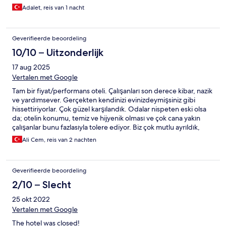
Adalet, reis van 1 nacht
Geverifieerde beoordeling
10/10 – Uitzonderlijk
17 aug 2025
Vertalen met Google
Tam bir fiyat/performans oteli. Çalışanları son derece kibar, nazik
ve yardımsever. Gerçekten kendinizi evinizdeymişsiniz gibi
hissettiriyorlar. Çok güzel karşılandık. Odalar nispeten eski olsa
da; otelin konumu, temiz ve hijyenik olması ve çok cana yakın
çalışanlar bunu fazlasıyla tolere ediyor. Biz çok mutlu ayrıldık,
sizlere de tavsiye ederim.
Ali Cem, reis van 2 nachten
Geverifieerde beoordeling
2/10 – Slecht
25 okt 2022
Vertalen met Google
The hotel was closed!