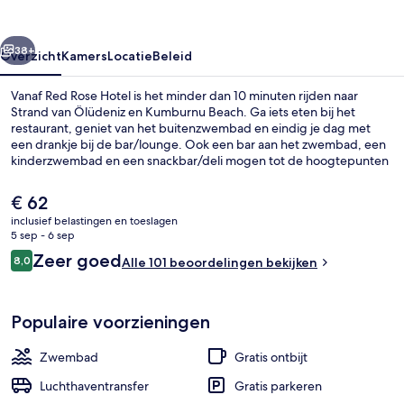
rige
Volgende
38+
Overzicht
Kamers
Locatie
Beleid
Vanaf Red Rose Hotel is het minder dan 10 minuten rijden naar
Strand van Ölüdeniz en Kumburnu Beach. Ga iets eten bij het
restaurant, geniet van het buitenzwembad en eindig je dag met
een drankje bij de bar/lounge. Ook een bar aan het zwembad, een
kinderzwembad en een snackbar/deli mogen tot de hoogtepunten
worden gerekend.
De
€ 62
huidige
inclusief belastingen en toeslagen
prijs
5 sep - 6 sep
Strand
is
Beoordelingen
Zeer goed
8,0
Alle 101 beoordelingen bekijken
€ 62
8,0 op 10 –
Populaire voorzieningen
Zwembad
Gratis ontbijt
Luchthaventransfer
Gratis parkeren