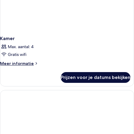
Kamer
Max. aantal: 4
Gratis wifi
Meer
Meer informatie
details
over
Prijzen voor je datums bekijken
Kamer