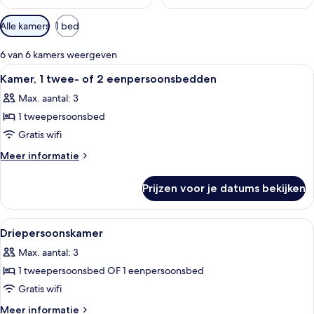
Beschikbare
Alle kamers
1 bed
filters
voor
6 van 6 kamers weergeven
kamers
Alle
Een hotelkamer met een bed, twee rode
2
Kamer, 1 twee- of 2 eenpersoonsbedden
foto's
Max. aantal: 3
voor
1 tweepersoonsbed
Kamer,
1
Gratis wifi
twee-
Meer
Meer informatie
of
details
over
2
Prijzen voor je datums bekijken
Kamer,
eenpersoonsbedden
1
laden
twee-
Alle
Een eenpersoonsbed met witte bedden
2
of
Driepersoonskamer
foto's
2
Max. aantal: 3
eenpersoonsbedden
voor
1 tweepersoonsbed OF 1 eenpersoonsbed
Driepersoonskamer
laden
Gratis wifi
Meer
Meer informatie