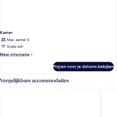
Kamer
Max. aantal: 6
Gratis wifi
Meer
Meer informatie
details
over
Prijzen voor je datums bekijken
Kamer
Vergelijkbare accommodaties
Kampüs Garden
Sea Bree