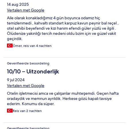
14 aug 2025
Vertalen met Google
Aile olarak konakladığımız 4 gün boyunca odamız hiç
temizlenmedi , kahvaltı standart karpuz kavun peynir bal reçel ,
otel sahibi beyefendi ve kızı hanım efendi güler yüzlü ve ilgili .
Ölüdenize yakınlığı tercih nedeni oldu bzim için ve güzel vakit
geçirdik.
Ömer, reis van 4 nachten
Geverifieerde beoordeling
10/10 – Uitzonderlijk
9 jul 2024
Vertalen met Google
Otelin işletmecisi amca ve çalışanlar muhteşemdi. Geçen hafta
oradaydık ve memnun ayrıldık. Herkese gözü kapalı tavsiye
ederim. Konumu da süper.
Reis van 2 nachten
Geverifieerde beoordeling