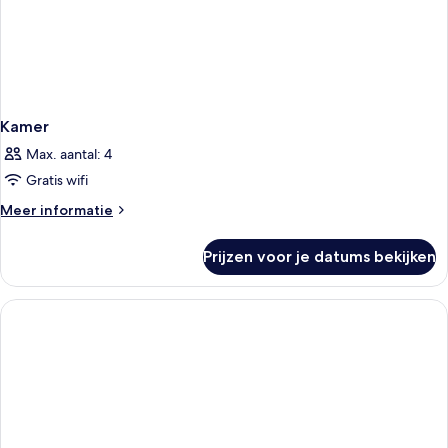
Kamer
Max. aantal: 4
Gratis wifi
Meer
Meer informatie
details
over
Prijzen voor je datums bekijken
Kamer