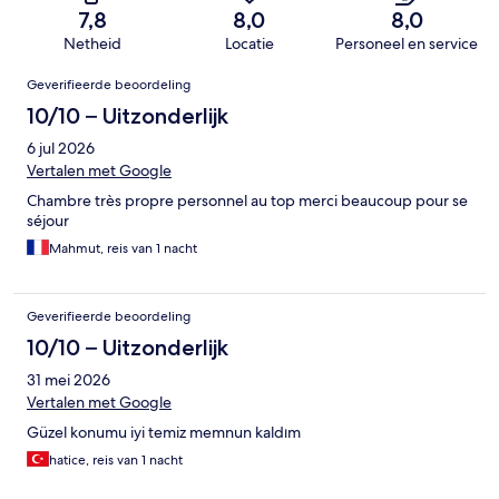
7,8
8,0
8,0
Netheid
Locatie
Personeel en service
Beoordelingen
Geverifieerde beoordeling
10/10 – Uitzonderlijk
6 jul 2026
Vertalen met Google
Chambre très propre personnel au top merci beaucoup pour se
séjour
Mahmut, reis van 1 nacht
Geverifieerde beoordeling
10/10 – Uitzonderlijk
31 mei 2026
Vertalen met Google
Güzel konumu iyi temiz memnun kaldım
hatice, reis van 1 nacht