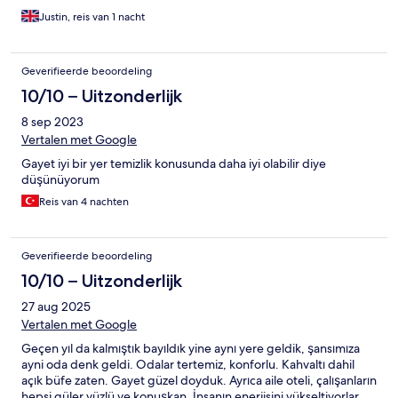
Justin, reis van 1 nacht
Geverifieerde beoordeling
10/10 – Uitzonderlijk
8 sep 2023
Vertalen met Google
Gayet iyi bir yer temizlik konusunda daha iyi olabilir diye
düşünüyorum
Reis van 4 nachten
Geverifieerde beoordeling
10/10 – Uitzonderlijk
27 aug 2025
Vertalen met Google
Geçen yıl da kalmıştık bayıldık yine aynı yere geldik, şansımıza
ayni oda denk geldi. Odalar tertemiz, konforlu. Kahvaltı dahil
açık büfe zaten. Gayet güzel doyduk. Ayrıca aile oteli, çalışanların
hepsi güler yüzlü ve konuşkan. İnsanın enerjisini yükseltiyorlar.