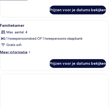
details
over
Prijzen voor je datums bekijken
Driepersoonskamer
Alle
Een eenpersoonsbed met witte bedden
2
Familiekamer
foto's
Max. aantal: 4
voor
1 tweepersoonsbed OF 1 tweepersoons slaapbank
Familiekamer
laden
Gratis wifi
Meer
Meer informatie
details
over
Prijzen voor je datums bekijken
Familiekamer