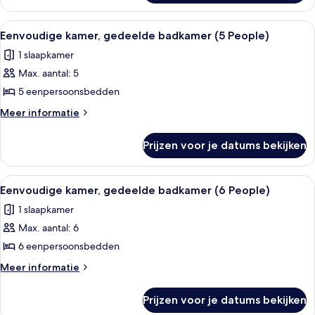
gedeelde
badkamer
Alle
Een slaapkamer met stapelbed en uitzic
4
Eenvoudige kamer, gedeelde badkamer (5 People)
foto's
1 slaapkamer
voor
Max. aantal: 5
Eenvoudige
kamer,
5 eenpersoonsbedden
gedeelde
Meer
Meer informatie
badkamer
details
over
(5
Prijzen voor je datums bekijken
Eenvoudige
People)
kamer,
laden
gedeelde
Alle
Twee personen zitten op een bed in e
4
badkamer
Eenvoudige kamer, gedeelde badkamer (6 People)
foto's
(5
1 slaapkamer
People)
voor
Max. aantal: 6
Eenvoudige
kamer,
6 eenpersoonsbedden
gedeelde
Meer
Meer informatie
badkamer
details
over
(6
Prijzen voor je datums bekijken
Eenvoudige
People)