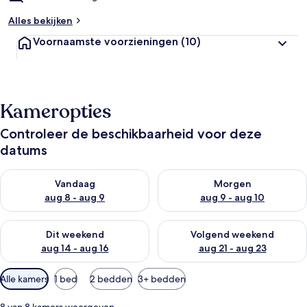
Alles bekijken
Voornaamste voorzieningen
(10)
Kameropties
Controleer de beschikbaarheid voor deze
datums
De beschikbaarheid controleren voor vanavond aug 8 - aug 9
De beschikbaarheid controler
Vandaag
Morgen
aug 8 - aug 9
aug 9 - aug 10
De beschikbaarheid controleren voor dit weekend aug 14 - au
De beschikbaarheid controler
Dit weekend
Volgend weekend
aug 14 - aug 16
aug 21 - aug 23
Beschikbare
Alle kamers
1 bed
2 bedden
3+ bedden
filters
voor