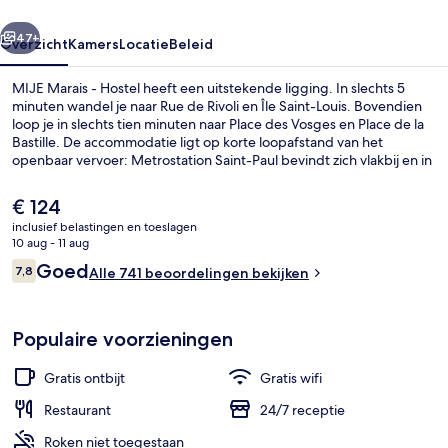
rige
Volgende
47+
Overzicht
Kamers
Locatie
Beleid
MIJE Marais - Hostel heeft een uitstekende ligging. In slechts 5
minuten wandel je naar Rue de Rivoli en Île Saint-Louis. Bovendien
loop je in slechts tien minuten naar Place des Vosges en Place de la
Bastille. De accommodatie ligt op korte loopafstand van het
openbaar vervoer: Metrostation Saint-Paul bevindt zich vlakbij en in
3 minuten loop je naar Metrostation Pont Marie.
De
€ 124
huidige
inclusief belastingen en toeslagen
prijs
10 aug - 11 aug
Voorkant van accommodatie
is
Beoordelingen
Goed
7,8
Alle 741 beoordelingen bekijken
€ 124
7,8 op 10 –
Populaire voorzieningen
Gratis ontbijt
Gratis wifi
Restaurant
24/7 receptie
Roken niet toegestaan