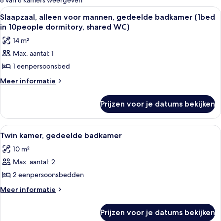
8 van 8 kamers weergeven
kamers
Alle
Een kamer met twee stapelbedden, een
4
Slaapzaal, alleen voor mannen, gedeelde badkamer (1bed
foto's
in 10people dormitory, shared WC)
voor
14 m²
Slaapzaal,
Max. aantal: 1
alleen
1 eenpersoonsbed
voor
mannen,
Meer
Meer informatie
details
gedeelde
over
badkamer
Prijzen voor je datums bekijken
Slaapzaal,
(1bed
alleen
in
voor
Alle
Een hotelkamer met twee bedden, een
4
mannen,
10people
Twin kamer, gedeelde badkamer
foto's
gedeelde
dormitory,
10 m²
badkamer
voor
shared
(1bed
Max. aantal: 2
Twin
WC)
in
kamer,
2 eenpersoonsbedden
10people
laden
gedeelde
dormitory,
Meer
Meer informatie
shared
badkamer
details
WC)
over
laden
Prijzen voor je datums bekijken
Twin