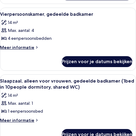
kamer,
gedeelde
Alle
Een kleine eenpersoonskamer met een 
4
badkamer
Vierpersoonskamer, gedeelde badkamer
foto's
14 m²
voor
Max. aantal: 4
Vierpersoonskamer,
gedeelde
4 eenpersoonsbedden
badkamer
Meer
Meer informatie
laden
details
over
Prijzen voor je datums bekijken
Vierpersoonskamer,
gedeelde
badkamer
Alle
Een slaapkamer met stapelbed en uitzic
4
Slaapzaal, alleen voor vrouwen, gedeelde badkamer (1bed
foto's
in 10people dormitory, shared WC)
voor
14 m²
Slaapzaal,
Max. aantal: 1
alleen
1 eenpersoonsbed
voor
vrouwen,
Meer
Meer informatie
details
gedeelde
over
badkamer
Prijzen voor je datums bekijken