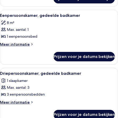
Slaapzaal,
(1bed
alleen
in
voor
Alle
Iemand zit op een bed en gebruikt ee
4
vrouwen,
10people
Eenpersoonskamer, gedeelde badkamer
foto's
gedeelde
dormitory,
8 m²
badkamer
voor
shared
(1bed
Max. aantal: 1
Eenpersoonskamer,
WC)
in
gedeelde
1 eenpersoonsbed
10people
laden
badkamer
dormitory,
Meer
Meer informatie
shared
laden
details
WC)
over
Prijzen voor je datums bekijken
Eenpersoonskamer,
gedeelde
badkamer
Alle
Een kleine hotelkamer met één ruimte
4
Driepersoonskamer, gedeelde badkamer
foto's
1 slaapkamer
voor
Max. aantal: 3
Driepersoonskamer,
gedeelde
3 eenpersoonsbedden
badkamer
Meer
Meer informatie
laden
details
over
Prijzen voor je datums bekijken
Driepersoonskamer,