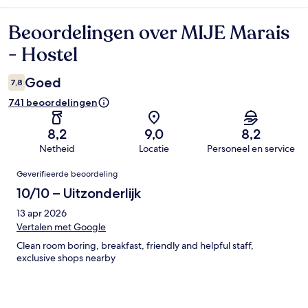
Beoordelingen over MIJE Marais
Beoordelingen
- Hostel
Goed
7,8
741 beoordelingen
8,2
9,0
8,2
Netheid
Locatie
Personeel en service
Beoordelingen
Geverifieerde beoordeling
10/10 – Uitzonderlijk
13 apr 2026
Vertalen met Google
Clean room boring, breakfast, friendly and helpful staff,
exclusive shops nearby