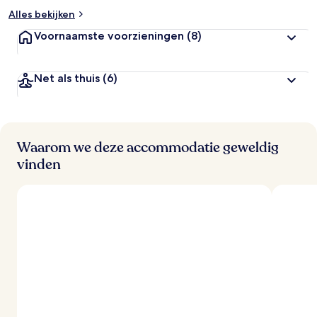
b
Alles bekijken
e
Voornaamste voorzieningen
(8)
o
o
r
d
Net als thuis
(6)
e
l
i
n
g
Waarom we deze accommodatie geweldig
e
vinden
n
v
a
n
r
e
i
z
i
g