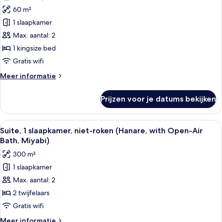
Deluxe
Open-
60 m²
tweepersoonskamer,
Air
1 slaapkamer
niet-
Bath)
roken
Max. aantal: 2
(Japanese
1 kingsize bed
Style,
Gratis wifi
Open-
Meer
Meer informatie
Air
details
Bath)
over
Prijzen voor je datums bekijken
Deluxe
laden
tweepersoonskamer,
niet-
Alle
Een moderne spa-ruimte met een houten
27
roken
Suite, 1 slaapkamer, niet-roken (Hanare, with Open-Air
foto's
(Japanese
Bath, Miyabi)
Style,
voor
300 m²
Open-
Suite,
Air
1 slaapkamer
1
Bath)
Max. aantal: 2
slaapkamer,
niet-
2 twijfelaars
roken
Gratis wifi
(Hanare,
Meer
Meer informatie