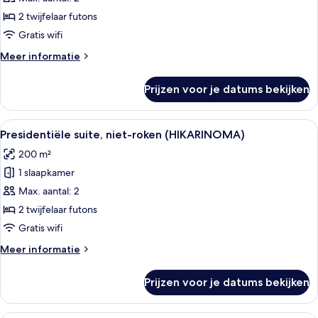
niet-
2 twijfelaar futons
roken
Gratis wifi
laden
Meer
Meer informatie
details
over
Prijzen voor je datums bekijken
Premier
suite,
niet-
Alle
Een traditioneel Japans gebouw met 
27
roken
Presidentiële suite, niet-roken (HIKARINOMA)
foto's
200 m²
voor
1 slaapkamer
Presidentiële
suite,
Max. aantal: 2
niet-
2 twijfelaar futons
roken
Gratis wifi
(HIKARINOMA)
Meer
Meer informatie
laden
details
over
Prijzen voor je datums bekijken
Presidentiële
suite,
niet-
Een kluis op de kamer, verduisterende