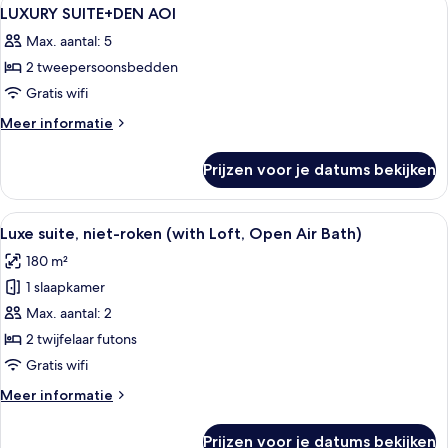
Alle
7
roken
LUXURY SUITE+DEN AOI
foto's
(HIKARINOMA)
Max. aantal: 5
voor
2 tweepersoonsbedden
LUXURY
SUITE+DEN
Gratis wifi
AOI
Meer
Meer informatie
laden
details
over
Prijzen voor je datums bekijken
LUXURY
SUITE+DEN
AOI
Alle
Een moderne slaapkamer met een groot 
28
Luxe suite, niet-roken (with Loft, Open Air Bath)
foto's
180 m²
voor
1 slaapkamer
Luxe
suite,
Max. aantal: 2
niet-
2 twijfelaar futons
roken
Gratis wifi
(with
Meer
Meer informatie
Loft,
details
Open
over
Prijzen voor je datums bekijken
Luxe