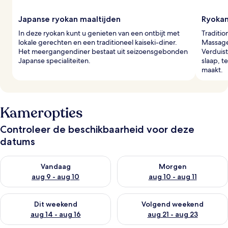
e
r
Japanse ryokan maaltijden
Ryokan
s
In deze ryokan kunt u genieten van een ontbijt met
Traditio
lokale gerechten en een traditioneel kaiseki-diner.
Massage
Het meergangendiner bestaat uit seizoensgebonden
Verduis
Japanse specialiteiten.
slaap, t
maakt.
Kameropties
Controleer de beschikbaarheid voor deze
datums
De beschikbaarheid controleren voor vanavond aug 9 - aug 1
De beschikbaarheid controler
Vandaag
Morgen
aug 9 - aug 10
aug 10 - aug 11
De beschikbaarheid controleren voor dit weekend aug 14 - au
De beschikbaarheid controler
Dit weekend
Volgend weekend
aug 14 - aug 16
aug 21 - aug 23