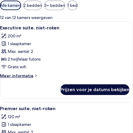
Beschikbare
Alle kamers
2 bedden
3+ bedden
1 bed
filters
voor
12 van 12 kamers weergeven
kamers
Alle
Executive suite, niet-roken | Een klui
25
Executive suite, niet-roken
foto's
200 m²
voor
1 slaapkamer
Executive
suite,
Max. aantal: 2
niet-
2 twijfelaar futons
roken
Gratis wifi
laden
Meer
Meer informatie
details
over
Prijzen voor je datums bekijken
Executive
suite,
niet-
Alle
Premier suite, niet-roken | Een kluis 
23
roken
Premier suite, niet-roken
foto's
120 m²
voor
1 slaapkamer
Premier
suite,
Max. aantal: 2