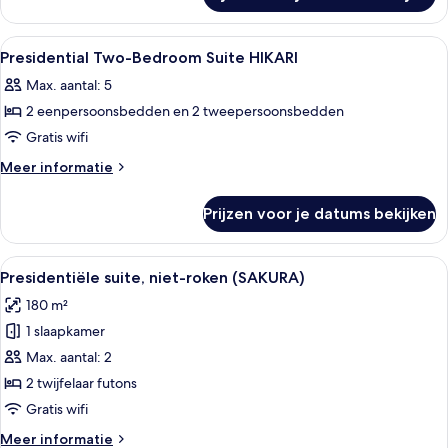
Air
suite,
Bath)
niet-
Alle
Een kluis op de kamer, verduisterende
laden
13
roken
Presidential Two-Bedroom Suite HIKARI
foto's
(with
Max. aantal: 5
Loft,
voor
Open
2 eenpersoonsbedden en 2 tweepersoonsbedden
Presidential
Air
Two-
Gratis wifi
Bath)
Bedroom
Meer
Meer informatie
Suite
details
over
HIKARI
Prijzen voor je datums bekijken
Presidential
laden
Two-
Bedroom
Alle
Een moderne woonkamer met een flatsc
18
Suite
Presidentiële suite, niet-roken (SAKURA)
foto's
HIKARI
180 m²
voor
1 slaapkamer
Presidentiële
suite,
Max. aantal: 2
niet-
2 twijfelaar futons
roken
Gratis wifi
(SAKURA)
Meer
Meer informatie