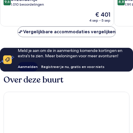
9,6
8,8
van
van
1.010 beoordelingen
1.191
10,
10,
De
€ 401
Uitzonderlijk,
Uitstek
prijs
1.010
1.191
4 sep - 5 sep
is
beoordelingen
beoorde
€ 401
Vergelijkbare accommodaties vergelijken
Meld je aan om de in aanmerking komende kortingen en
extra's te zien. Meer beloningen voor meer avonturen!
Aanmelden
Registreer je nu, gratis en voor niets
Over deze buurt