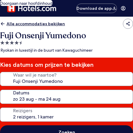
Doorgaan naar hoofdinhoud
Download de app
Alle accommodaties bekijken
Fuji Onsenji Yumedono
4.5-
sterrenaccommodatie
Ryokan in luxestijl in de buurt van Kawaguchimeer
Kies datums om prijzen te bekijken
Waar wil je naartoe?
Datums
Reizigers
Zoeken