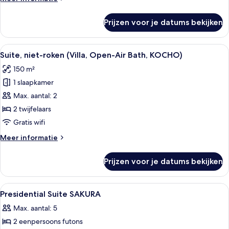
with
details
Open-
over
Prijzen voor je datums bekijken
Suite,
Air
1
Bath,
slaapkamer,
Alle
Een modern interieur met een bank, g
Miyabi)
23
niet-
Suite, niet-roken (Villa, Open-Air Bath, KOCHO)
foto's
roken
laden
150 m²
(Hanare,
voor
with
1 slaapkamer
Suite,
Open-
niet-
Max. aantal: 2
Air
roken
Bath,
2 twijfelaars
Miyabi)
(Villa,
Gratis wifi
Open-
Meer
Meer informatie
Air
details
Bath,
over
Prijzen voor je datums bekijken
Suite,
KOCHO)
niet-
laden
roken
Alle
Een kluis op de kamer, verduisterende
17
(Villa,
Presidential Suite SAKURA
foto's
Open-
Max. aantal: 5
Air
voor
Bath,
2 eenpersoons futons
Presidential
KOCHO)