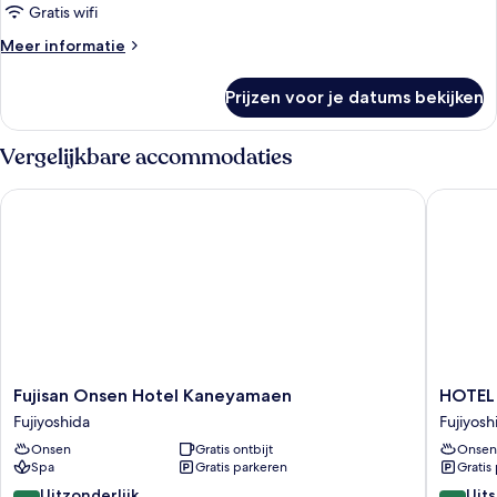
Suite
Gratis wifi
SAKURA
Meer
Meer informatie
laden
details
over
Prijzen voor je datums bekijken
Presidential
Suite
SAKURA
Vergelijkbare accommodaties
Fujisan Onsen Hotel Kaneyamaen
HOTEL M
Fujisan
HOTEL
Fujisan Onsen Hotel Kaneyamaen
HOTEL 
Onsen
MYSTA
Fujiyoshida
Fujiyosh
Hotel
Fuji
Onsen
Gratis ontbijt
Onsen
Kaneyamaen
Onsen
Spa
Gratis parkeren
Gratis
Fujiyoshida
Resort
Fujiyosh
9.6
8.8
Uitzonderlijk
Uit