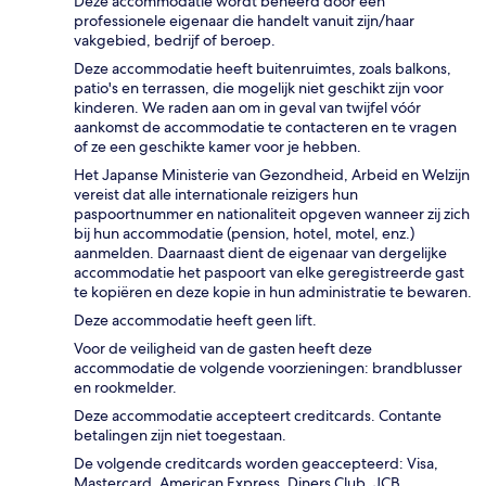
Deze accommodatie wordt beheerd door een
professionele eigenaar die handelt vanuit zijn/haar
vakgebied, bedrijf of beroep.
Deze accommodatie heeft buitenruimtes, zoals balkons,
patio's en terrassen, die mogelijk niet geschikt zijn voor
kinderen. We raden aan om in geval van twijfel vóór
aankomst de accommodatie te contacteren en te vragen
of ze een geschikte kamer voor je hebben.
Het Japanse Ministerie van Gezondheid, Arbeid en Welzijn
vereist dat alle internationale reizigers hun
paspoortnummer en nationaliteit opgeven wanneer zij zich
bij hun accommodatie (pension, hotel, motel, enz.)
aanmelden. Daarnaast dient de eigenaar van dergelijke
accommodatie het paspoort van elke geregistreerde gast
te kopiëren en deze kopie in hun administratie te bewaren.
Deze accommodatie heeft geen lift.
Voor de veiligheid van de gasten heeft deze
accommodatie de volgende voorzieningen: brandblusser
en rookmelder.
Deze accommodatie accepteert creditcards. Contante
betalingen zijn niet toegestaan.
De volgende creditcards worden geaccepteerd: Visa,
Mastercard, American Express, Diners Club, JCB