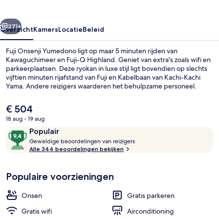
rige
Volgende
271+
Overzicht
Kamers
Locatie
Beleid
Fuji Onsenji Yumedono ligt op maar 5 minuten rijden van
Kawaguchimeer en Fuji-Q Highland. Geniet van extra's zoals wifi en
parkeerplaatsen. Deze ryokan in luxe stijl ligt bovendien op slechts
vijftien minuten rijafstand van Fuji en Kabelbaan van Kachi-Kachi
Yama. Andere reizigers waarderen het behulpzame personeel.
De
€ 504
huidige
18 aug - 19 aug
prijs
Beoordelingen
9,4
Populair
Presidentiële suite, niet-roken (HIK
is
G
van
Geweldige beoordelingen van reizigers
€ 504
e
Alle 344 beoordelingen bekijken
10,
w
Populair
e
Populaire voorzieningen
l
d
i
Onsen
Gratis parkeren
g
e
Gratis wifi
Airconditioning