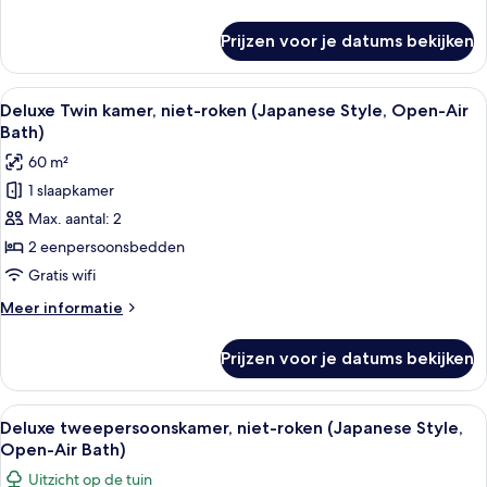
laden
details
over
Prijzen voor je datums bekijken
Presidentiële
suite,
niet-
Alle
Een moderne hotelkamer met een groo
19
roken
Deluxe Twin kamer, niet-roken (Japanese Style, Open-Air
foto's
(SAKURA)
Bath)
voor
60 m²
Deluxe
1 slaapkamer
Twin
Max. aantal: 2
kamer,
niet-
2 eenpersoonsbedden
roken
Gratis wifi
(Japanese
Meer
Meer informatie
Style,
details
Open-
over
Prijzen voor je datums bekijken
Deluxe
Air
Twin
Bath)
kamer,
Alle
Een moderne hotelkamer met een groot
laden
20
niet-
Deluxe tweepersoonskamer, niet-roken (Japanese Style,
foto's
roken
Open-Air Bath)
(Japanese
voor
Uitzicht op de tuin
Style,