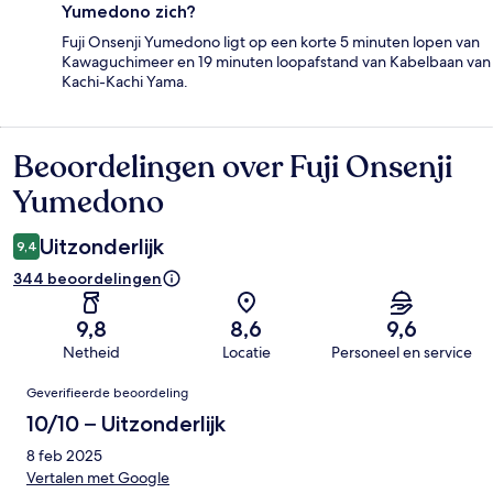
Yumedono zich?
Fuji Onsenji Yumedono ligt op een korte 5 minuten lopen van
Kawaguchimeer en 19 minuten loopafstand van Kabelbaan van
Kachi-Kachi Yama.
Beoordelingen over Fuji Onsenji
Beoordelingen
Yumedono
Uitzonderlijk
9,4
344 beoordelingen
9,8
8,6
9,6
Netheid
Locatie
Personeel en service
Beoordelingen
Geverifieerde beoordeling
10/10 – Uitzonderlijk
8 feb 2025
Vertalen met Google