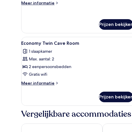
Meer
Meer informatie
details
over
Stone
Twin
Prijzen bekijke
Room
Alle
Een knus ingerichte kamer met 
8
Economy Twin Cave Room
foto's
1 slaapkamer
voor
Max. aantal: 2
Economy
Twin
2 eenpersoonsbedden
Cave
Gratis wifi
Room
Meer
Meer informatie
laden
details
over
Prijzen bekijke
Economy
Twin
Cave
Vergelijkbare accommodaties
Room
Hera Cave Suites
Vita Cave Hot