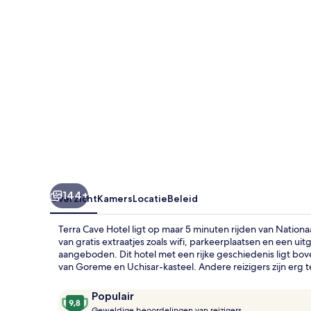
144+
Overzicht
Kamers
Locatie
Beleid
Terra Cave Hotel ligt op maar 5 minuten rijden van Nationa
van gratis extraatjes zoals wifi, parkeerplaatsen en een uit
aangeboden. Dit hotel met een rijke geschiedenis ligt bo
van Goreme en Uchisar-kasteel. Andere reizigers zijn erg 
Beoordelingen
9,8
Populair
G
van
Geweldige beoordelingen van reizigers