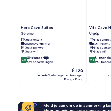
Hera
Vita
Hera Cave Suites
Vita Cave H
Cave
Cave
Göreme
Ürgüp
Suites
Hotel
Gratis ontbijt
Gratis ontbijt
Göreme
Ürgüp
Luchthaventransfer
Luchthaventr
Gratis parkeren
Gratis parker
Gratis wifi
Gratis wifi
9.6
9.6
Uitzonderlijk
Uitzonder
9,6
9,6
van
van
659 beoordelingen
263 beoord
10,
10,
De
€ 126
Uitzonderlijk,
Uitzonderlijk,
prijs
659
263
inclusief belastingen en toeslagen
inc
is
17 aug - 18 aug
beoordelingen
beoordelinge
€ 126
Meld je aan om de in aanmerking kom
Meer beloningen voor meer avontu