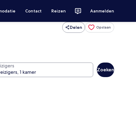
modatie
Contact
Reizen
Aanmelden
Delen
Opslaan
izigers
Zoeken