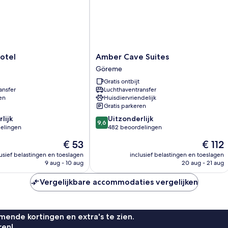
Amber
otel
Amber Cave Suites
Cave
Göreme
Suites
Gratis ontbijt
Göreme
ansfer
Luchthaventransfer
en
Huisdiervriendelijk
Gratis parkeren
9.6
lijk
Uitzonderlijk
9,6
van
elingen
482 beoordelingen
10,
De
De
€ 53
€ 112
Uitzonderlijk,
prijs
prijs
482
lusief belastingen en toeslagen
inclusief belastingen en toeslagen
is
is
9 aug - 10 aug
20 aug - 21 aug
n
beoordelingen
€ 53
€ 112
Vergelijkbare accommodaties vergelijken
ende kortingen en extra's te zien.
ren!