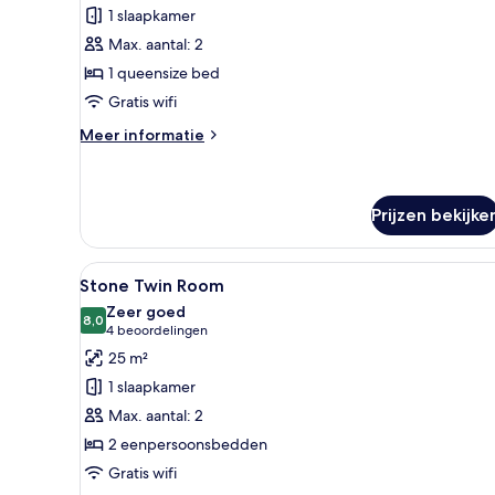
Cave
1 slaapkamer
Suite
Max. aantal: 2
laden
1 queensize bed
Gratis wifi
Meer
Meer informatie
details
over
Junior
Cave
Prijzen bekijke
Suite
Alle
Een knus interieur met een bed
8
Stone Twin Room
foto's
Zeer goed
voor
8,0
8,0 van 10
(4
4 beoordelingen
Stone
beoordelingen)
25 m²
Twin
1 slaapkamer
Room
Max. aantal: 2
laden
2 eenpersoonsbedden
Gratis wifi