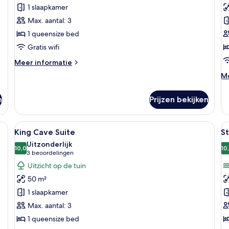
Cave
S
1 slaapkamer
Suite
R
Max. aantal: 3
laden
l
1 queensize bed
Gratis wifi
Meer
Meer informatie
details
M
Me
over
de
Superior
ov
Cave
n
Prijzen bekijken
Do
Suite
St
R
, houten balken, stenen muren, een tafel met stoelen en een bureau met een
Alle
King Cave Suite | Luxe beddengoed, 
Al
19
King Cave Suite
St
foto's
f
Uitzonderlijk
voor
10,0
v
10
10,0 van 10
(3
3 beoordelingen
King
S
beoordelingen)
Uitzicht op de tuin
Cave
K
50 m²
Suite
S
1 slaapkamer
laden
l
Max. aantal: 3
1 queensize bed