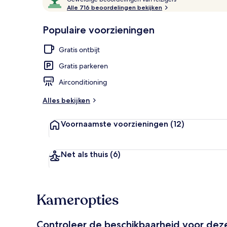
e
Alle 716 beoordelingen bekijken
10,
w
Populair
Terras
e
Populaire voorzieningen
l
d
Gratis ontbijt
i
g
Gratis parkeren
e
Airconditioning
b
e
Alles bekijken
o
o
Voornaamste voorzieningen
(12)
r
d
e
l
Net als thuis
(6)
i
n
g
e
Kameropties
n
v
Controleer de beschikbaarheid voor de
a