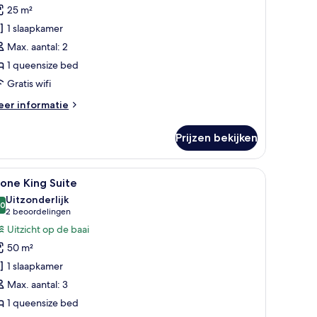
tone
25 m²
oom
1 slaapkamer
aden
Max. aantal: 2
1 queensize bed
Gratis wifi
eer
er informatie
tails
er
Prijzen bekijken
uble
one
oom
 stoel.
donzen dekbedden, een kluis op de kamer
le
Een kamer met een bed, twee groene fauteuils
13
one King Suite
oto's
Uitzonderlijk
oor
,0
10,0 van 10
(2
2 beoordelingen
tone
beoordelingen)
Uitzicht op de baai
ing
50 m²
uite
1 slaapkamer
aden
Max. aantal: 3
1 queensize bed