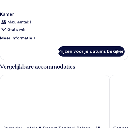
Kamer
Max. aantal: 1
Gratis wifi
Meer
Meer informatie
details
over
Prijzen voor je datums bekijken
Kamer
Vergelijkbare accommodaties
Swandor Hotels & Resort Topkapi Palace - All Inclusive
Concorde 
Swandor
Concor