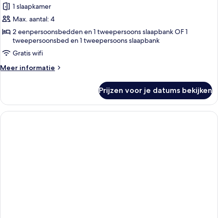
kamer
1 slaapkamer
laden
Max. aantal: 4
2 eenpersoonsbedden en 1 tweepersoons slaapbank OF 1
tweepersoonsbed en 1 tweepersoons slaapbank
Gratis wifi
Meer
Meer informatie
details
over
Prijzen voor je datums bekijken
Economy
kamer