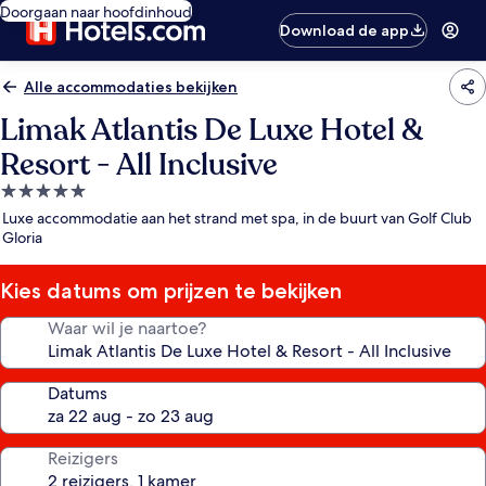
Doorgaan naar hoofdinhoud
Download de app
Alle accommodaties bekijken
Limak Atlantis De Luxe Hotel &
Resort - All Inclusive
5.0-
sterrenaccommodatie
Luxe accommodatie aan het strand met spa, in de buurt van Golf Club
Gloria
Kies datums om prijzen te bekijken
Waar wil je naartoe?
Datums
Reizigers