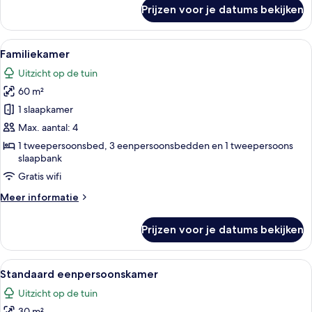
over
Prijzen voor je datums bekijken
Standaard
kamer
(2
Alle
Een hotelkamer met twee bedden, een bu
6
Adults
Familiekamer
foto's
2
Uitzicht op de tuin
Children)
voor
60 m²
Familiekamer
laden
1 slaapkamer
Max. aantal: 4
1 tweepersoonsbed, 3 eenpersoonsbedden en 1 tweepersoons
slaapbank
Gratis wifi
Meer
Meer informatie
details
over
Prijzen voor je datums bekijken
Familiekamer
Alle
Een hotelkamer met balkon, twee bedde
4
Standaard eenpersoonskamer
foto's
Uitzicht op de tuin
voor
30 m²