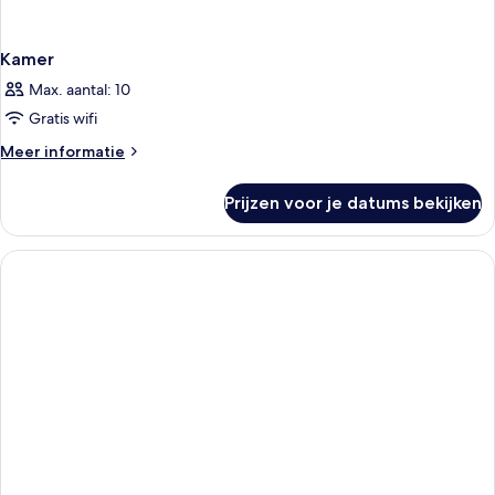
Kamer
Max. aantal: 10
Gratis wifi
Meer
Meer informatie
details
over
Prijzen voor je datums bekijken
Kamer