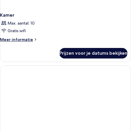
Kamer
Max. aantal: 10
Gratis wifi
Meer
Meer informatie
details
over
Prijzen voor je datums bekijken
Kamer