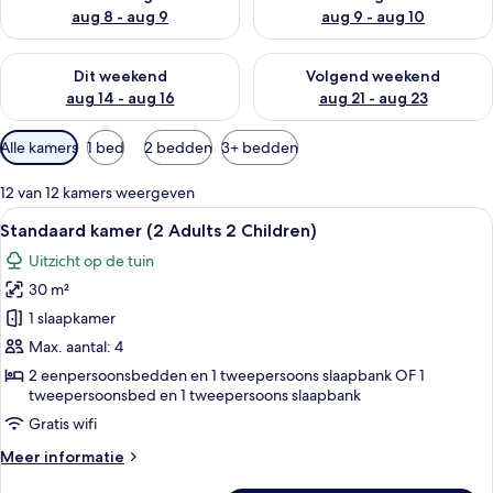
aug 8 - aug 9
aug 9 - aug 10
De beschikbaarheid controleren voor dit weekend aug 14 - au
De beschikbaarheid controler
Dit weekend
Volgend weekend
aug 14 - aug 16
aug 21 - aug 23
Beschikbare
Alle kamers
1 bed
2 bedden
3+ bedden
filters
voor
12 van 12 kamers weergeven
kamers
Alle
Een hotelkamer met balkon, twee bedde
4
Standaard kamer (2 Adults 2 Children)
foto's
Uitzicht op de tuin
voor
30 m²
Standaard
kamer
1 slaapkamer
(2
Max. aantal: 4
Adults
2 eenpersoonsbedden en 1 tweepersoons slaapbank OF 1
2
tweepersoonsbed en 1 tweepersoons slaapbank
Children)
Gratis wifi
laden
Meer
Meer informatie
details