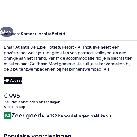
Luxe
Hotel
&
rige
Volgende
Resort
188+
Overzicht
Kamers
Locatie
Beleid
-
Limak Atlantis De Luxe Hotel & Resort - All Inclusive heeft een
All
privéstrand, waar je kunt genieten van parasols, volleybal en een
drankje aan het strand. Vanaf de accommodatie rijd je in slechts tien
Inclusive
minuten naar Golfbaan Montgomerie. Je zult je zeker vermaken bij
de 3 buitenzwembaden en bij het binnenzwembad. Als
ontspanning meer jouw ding is, kun je genieten van massages,
body wraps en body scrubs in de spa. Bij PINEA, een van de 6
VIP Access
restaurants, kun je terecht voor ontbijt, lunch en diner. Deze
accommodatie in luxe stijl biedt ook hoogtepunten zoals 5
De
€ 995
bars/lounges, een gratis kinderclub en een bar aan het zwembad.
Voorkant accommodatie - avond/nac
huidige
inclusief belastingen en toeslagen
prijs
8 sep - 9 sep
is
Beoordelingen
Zeer goed
8,2
Alle 122 beoordelingen bekijken
€ 995
8,2 op 10 –
Populaire voorzieningen