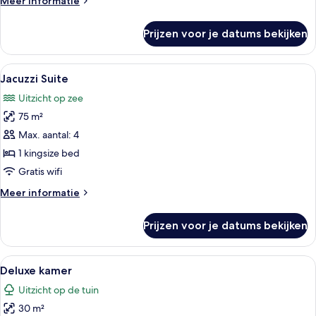
Meer informatie
details
over
Prijzen voor je datums bekijken
Standaard
kamer
Alle
Een hotelkamer met twee bedden, een b
10
Jacuzzi Suite
foto's
Uitzicht op zee
voor
75 m²
Jacuzzi
Suite
Max. aantal: 4
laden
1 kingsize bed
Gratis wifi
Meer
Meer informatie
details
over
Prijzen voor je datums bekijken
Jacuzzi
Suite
Alle
Hotelkamer met twee bedden, een bure
5
Deluxe kamer
foto's
Uitzicht op de tuin
voor
30 m²
Deluxe