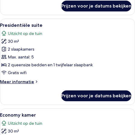
over
Prijzen voor je datums bekijken
Deluxe
kamer
(2
Alle
Een hotelkamer met een bed, een burea
10
Adults
Presidentiële suite
foto's
2
Uitzicht op de tuin
Children)
voor
30 m²
Presidentiële
suite
2 slaapkamers
laden
Max. aantal: 5
2 queensize bedden en 1 twijfelaar slaapbank
Gratis wifi
Meer
Meer informatie
details
over
Prijzen voor je datums bekijken
Presidentiële
suite
Alle
Een hotelkamer met balkon, twee bedde
4
Economy kamer
foto's
Uitzicht op de tuin
voor
30 m²
Economy