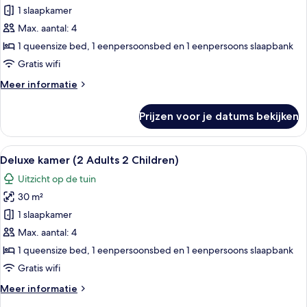
kamer
1 slaapkamer
laden
Max. aantal: 4
1 queensize bed, 1 eenpersoonsbed en 1 eenpersoons slaapbank
Gratis wifi
Meer
Meer informatie
details
over
Prijzen voor je datums bekijken
Deluxe
kamer
Alle
Hotelkamer met twee bedden, een bure
5
Deluxe kamer (2 Adults 2 Children)
foto's
Uitzicht op de tuin
voor
30 m²
Deluxe
kamer
1 slaapkamer
(2
Max. aantal: 4
Adults
1 queensize bed, 1 eenpersoonsbed en 1 eenpersoons slaapbank
2
Gratis wifi
Children)
Meer
Meer informatie
laden
details