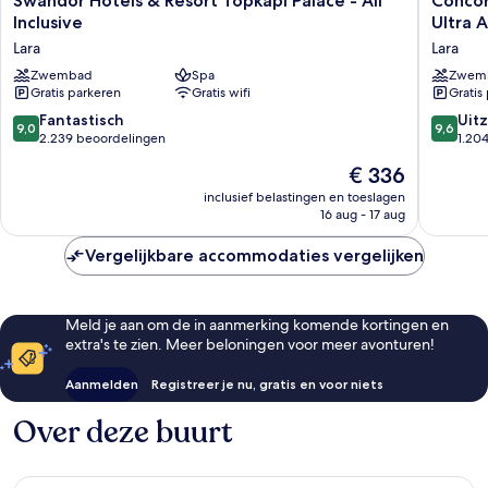
Swandor Hotels & Resort Topkapi Palace - All
Concor
Hotels
De
Inclusive
Ultra A
&
Luxe
Lara
Lara
Resort
Resort
Topkapi
Zwembad
Spa
Lara
Zwem
Gratis parkeren
Gratis wifi
Gratis
Palace
Antalya
-
-
9.0
9.6
Fantastisch
Uitz
9,0
9,6
All
Prive
van
van
2.239 beoordelingen
1.20
Inclusive
Ultra
10,
10,
De
€ 336
Lara
All
Fantastisch,
Uitzonder
prijs
Inclusiv
2.239
1.204
inclusief belastingen en toeslagen
is
Lara
16 aug - 17 aug
beoordelingen
beoorde
€ 336
Vergelijkbare accommodaties vergelijken
Meld je aan om de in aanmerking komende kortingen en
extra's te zien. Meer beloningen voor meer avonturen!
Aanmelden
Registreer je nu, gratis en voor niets
Over deze buurt