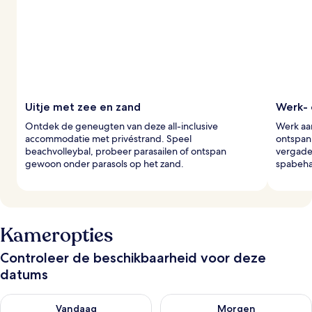
Uitje met zee en zand
Werk- 
Ontdek de geneugten van deze all-inclusive
Werk aa
accommodatie met privéstrand. Speel
ontspan
beachvolleybal, probeer parasailen of ontspan
vergade
gewoon onder parasols op het zand.
spabeha
Kameropties
Controleer de beschikbaarheid voor deze
datums
De beschikbaarheid controleren voor vanavond aug 8 - aug 9
De beschikbaarheid controler
Vandaag
Morgen