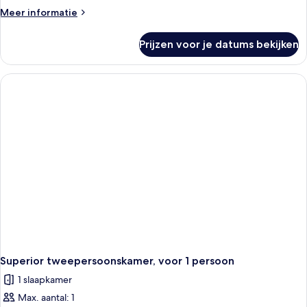
Meer
Meer informatie
details
over
Prijzen voor je datums bekijken
Superior
tweepersoonskamer
Superior tweepersoonskamer, voor 1 persoon
1 slaapkamer
Max. aantal: 1