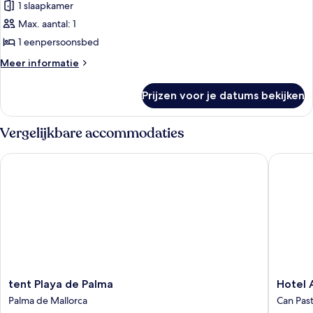
1 slaapkamer
Max. aantal: 1
1 eenpersoonsbed
Meer
Meer informatie
details
over
Prijzen voor je datums bekijken
Superior
eenpersoonskamer
Vergelijkbare accommodaties
tent Playa de Palma
Hotel Am
tent
Hotel
tent Playa de Palma
Hotel 
Playa
Amic
Palma de Mallorca
Can Pasti
de
Can