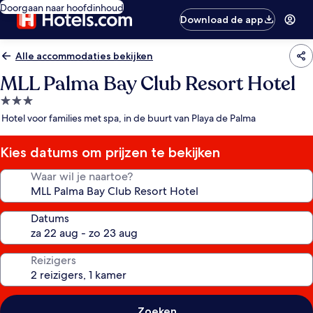
Doorgaan naar hoofdinhoud
Download de app
Alle accommodaties bekijken
MLL Palma Bay Club Resort Hotel
3.0-
sterrenaccommodatie
Hotel voor families met spa, in de buurt van Playa de Palma
Kies datums om prijzen te bekijken
Waar wil je naartoe?
Datums
Reizigers
Zoeken