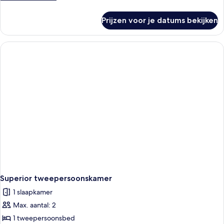
persoon
details
laden
over
Prijzen voor je datums bekijken
Standaard
tweepersoonskamer,
voor
1
persoon
Superior tweepersoonskamer
1 slaapkamer
Max. aantal: 2
1 tweepersoonsbed