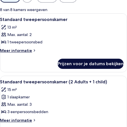
filters
voor
8 van 8 kamers weergeven
kamers
Alle
Een moderne slaapkamer met twee bedd
3
Standaard tweepersoonskamer
foto's
13 m²
voor
Max. aantal: 2
Standaard
tweepersoonskamer
1 tweepersoonsbed
laden
Meer
Meer informatie
details
over
Prijzen voor je datums bekijken
Standaard
tweepersoonskamer
Alle
Een hotelkamer met twee bedden, een 
4
Standaard tweepersoonskamer (2 Adults + 1 child)
foto's
15 m²
voor
1 slaapkamer
Standaard
tweepersoonskamer
Max. aantal: 3
(2
3 eenpersoonsbedden
Adults
Meer
Meer informatie
+
details