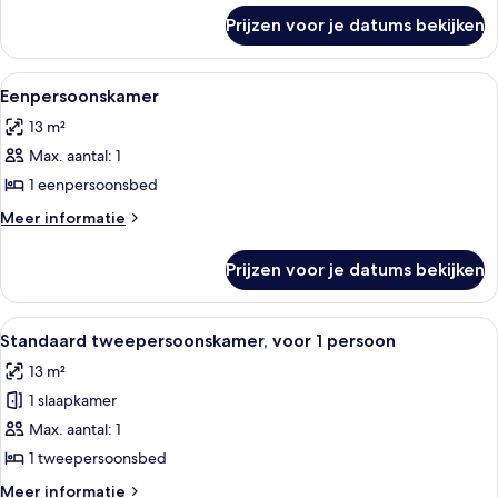
1
over
Prijzen voor je datums bekijken
Standaard
child)
tweepersoonskamer
laden
(2
Alle
Een moderne slaapkamer met twee bedd
3
Adults
Eenpersoonskamer
foto's
+
13 m²
1
voor
child)
Max. aantal: 1
Eenpersoonskamer
laden
1 eenpersoonsbed
Meer
Meer informatie
details
over
Prijzen voor je datums bekijken
Eenpersoonskamer
Alle
Een moderne slaapkamer met twee bedd
3
Standaard tweepersoonskamer, voor 1 persoon
foto's
13 m²
voor
1 slaapkamer
Standaard
tweepersoonskamer,
Max. aantal: 1
voor
1 tweepersoonsbed
1
Meer
Meer informatie