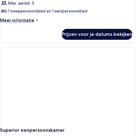
Max. aantal: 3
1 tweepersoonsbed en 1 eenpersoonsbed
Meer
Meer informatie
details
over
Prijzen voor je datums bekijken
Superior
tweepersoonskamer
(2
Adults
+
1
Child)
Superior eenpersoonskamer