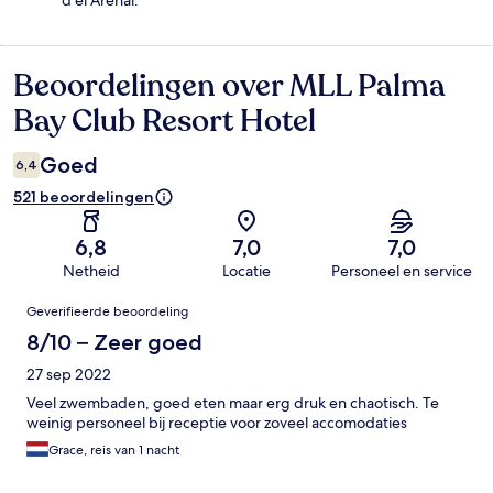
d'el Arenal.
Beoordelingen over MLL Palma
Beoordelingen
Bay Club Resort Hotel
Goed
6,4
521 beoordelingen
6,8
7,0
7,0
Netheid
Locatie
Personeel en service
Beoordelingen
Geverifieerde beoordeling
8/10 – Zeer goed
27 sep 2022
Veel zwembaden, goed eten maar erg druk en chaotisch. Te
weinig personeel bij receptie voor zoveel accomodaties
Grace, reis van 1 nacht