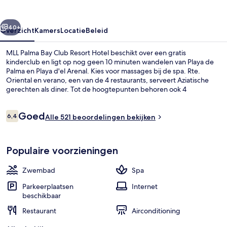
Resort
Hotel
rige
Volgende
40+
Overzicht
Kamers
Locatie
Beleid
MLL Palma Bay Club Resort Hotel beschikt over een gratis
kinderclub en ligt op nog geen 10 minuten wandelen van Playa de
Palma en Playa d'el Arenal. Kies voor massages bij de spa. Rte.
Oriental en verano, een van de 4 restaurants, serveert Aziatische
gerechten als diner. Tot de hoogtepunten behoren ook 4
buitenzwembaden, een bar aan het zwembad en een 24-uurs
fitnesscentrum.
Beoordelingen
Goed
6,4
Alle 521 beoordelingen bekijken
6,4 op 10 –
Vlak bij het strand
Populaire voorzieningen
Zwembad
Spa
Parkeerplaatsen
Internet
beschikbaar
Restaurant
Airconditioning