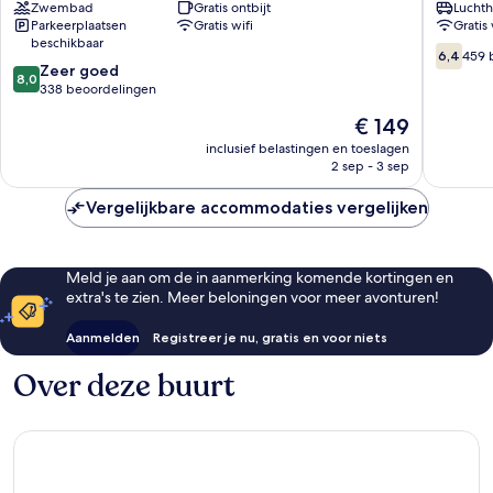
Zwembad
Gratis ontbijt
Luchth
Palma
Pastilla
Parkeerplaatsen
Gratis wifi
Gratis 
Palma
Can
beschikbaar
de
Pastilla
6.4
6,4
459 
8.0
Mallorca
Zeer goed
van
8,0
van
338 beoordelingen
10,
10,
459
De
€ 149
Zeer
beoorde
prijs
goed,
inclusief belastingen en toeslagen
is
2 sep - 3 sep
338
€ 149
beoordelingen
Vergelijkbare accommodaties vergelijken
Meld je aan om de in aanmerking komende kortingen en
extra's te zien. Meer beloningen voor meer avonturen!
Aanmelden
Registreer je nu, gratis en voor niets
Over deze buurt