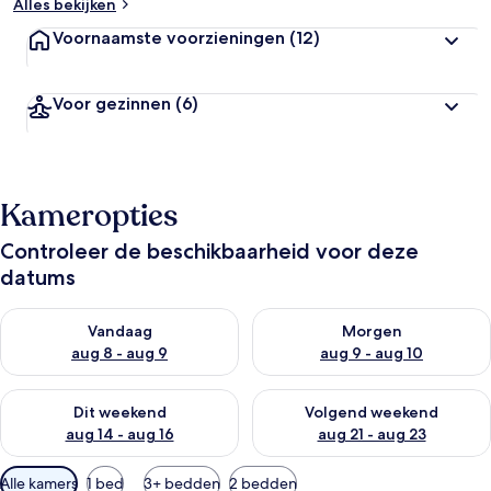
Alles bekijken
Voornaamste voorzieningen
(12)
Voor gezinnen
(6)
Kameropties
Controleer de beschikbaarheid voor deze
datums
De beschikbaarheid controleren voor vanavond aug 8 - aug 9
De beschikbaarheid controler
Vandaag
Morgen
aug 8 - aug 9
aug 9 - aug 10
De beschikbaarheid controleren voor dit weekend aug 14 - au
De beschikbaarheid controler
Dit weekend
Volgend weekend
aug 14 - aug 16
aug 21 - aug 23
Beschikbare
Alle kamers
1 bed
3+ bedden
2 bedden