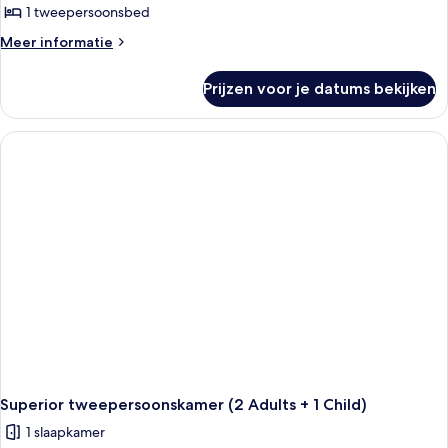
1 tweepersoonsbed
Meer
Meer informatie
details
over
Prijzen voor je datums bekijken
Superior
tweepersoonskamer,
voor
1
persoon
Superior tweepersoonskamer (2 Adults + 1 Child)
1 slaapkamer