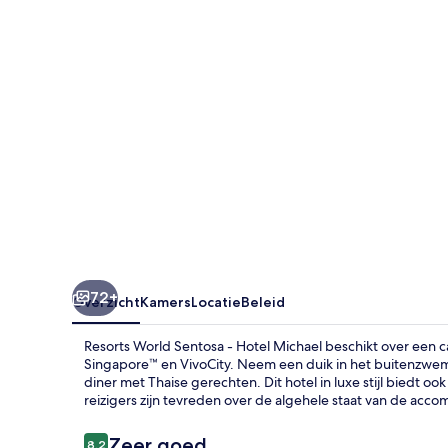
Hotel
Michael
72+
Overzicht
Kamers
Locatie
Beleid
Resorts World Sentosa - Hotel Michael beschikt over een c
Singapore™ en VivoCity. Neem een duik in het buitenzwemb
diner met Thaise gerechten. Dit hotel in luxe stijl biedt 
reizigers zijn tevreden over de algehele staat van de acc
Beoordelingen
Zeer goed
8,2