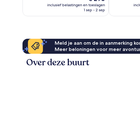
257
prijs
1.008
inclusief belastingen en toeslagen
inc
beoordelingen
is
1 sep - 2 sep
beoordelinge
€ 290
Meld je aan om de in aanmerking kom
Meer beloningen voor meer avontu
Over deze buurt