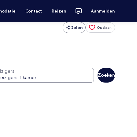
modatie
Contact
Reizen
Aanmelden
Delen
Opslaan
izigers
Zoeken