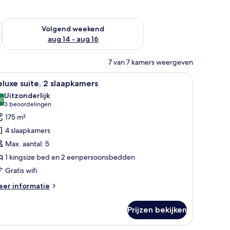
 dit weekend aug 7 - aug 9
De beschikbaarheid controleren voor volgend weekend aug 14
Volgend weekend
aug 14 - aug 16
7 van 7 kamers weergeven
zitplaatsen, een glazen bijzettafeltje, een houten receptiebalie en een te
le
Een moderne hotelkamer met een zithoek, een
7
luxe suite, 2 slaapkamers
oto's
Uitzonderlijk
oor
,0
10,0 van 10
(3
3 beoordelingen
eluxe
beoordelingen)
175 m²
ite,
4 slaapkamers
Max. aantal: 5
laapkamers
1 kingsize bed en 2 eenpersoonsbedden
aden
Gratis wifi
eer
er informatie
tails
er
Prijzen bekijken
luxe
ite,