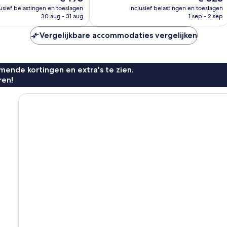
672
prijs
prijs
lusief belastingen en toeslagen
inclusief belastingen en toeslagen
beoordelingen
is
is
30 aug - 31 aug
1 sep - 2 sep
n
€ 193
€ 323
Vergelijkbare accommodaties vergelijken
ende kortingen en extra's te zien.
ren!