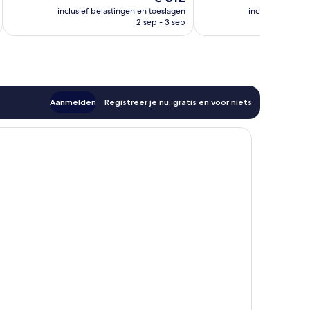
1.005
746
prijs
inclusief belastingen en toeslagen
inclusief belast
beoordelingen
beoordelingen
is
2 sep - 3 sep
€ 312
Aanmelden
Registreer je nu, gratis en voor niets