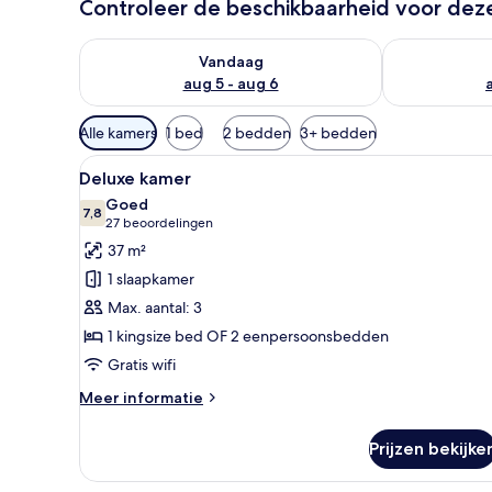
Controleer de beschikbaarheid voor de
De beschikbaarheid controleren voor vanavond aug 
De beschikbaa
Vandaag
aug 5 - aug 6
Beschikbare
Alle kamers
1 bed
2 bedden
3+ bedden
filters
Alle
Een hotelkamer met twee bedde
voor
15
Deluxe kamer
foto's
kamers
Goed
voor
7,8
7,8 van 10
(27
27 beoordelingen
Deluxe
beoordelingen)
37 m²
kamer
1 slaapkamer
laden
Max. aantal: 3
1 kingsize bed OF 2 eenpersoonsbedden
Gratis wifi
Meer
Meer informatie
details
over
Prijzen bekijke
Deluxe
kamer