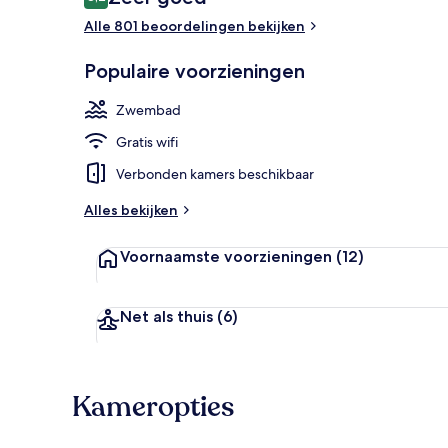
8,2 op 10 –
Alle 801 beoordelingen bekijken
Een buiten
Populaire voorzieningen
Zwembad
Gratis wifi
Verbonden kamers beschikbaar
Alles bekijken
Voornaamste voorzieningen
(12)
Net als thuis
(6)
Kameropties