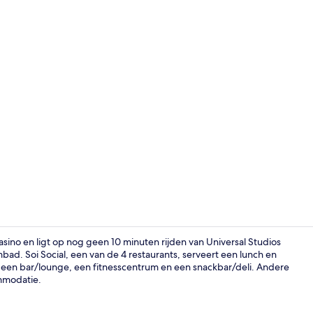
3D2N Unwind 
asino en ligt op nog geen 10 minuten rijden van Universal Studios
ad. Soi Social, een van de 4 restaurants, serveert een lunch en
ook een bar/lounge, een fitnesscentrum en een snackbar/deli. Andere
3D2N Unwind 
ommodatie.