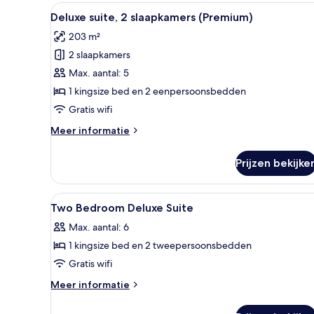
Alle
Een moderne woonkamer met e
7
Deluxe suite, 2 slaapkamers (Premium)
foto's
203 m²
voor
2 slaapkamers
Deluxe
suite,
Max. aantal: 5
2
1 kingsize bed en 2 eenpersoonsbedden
slaapkamers
Gratis wifi
(Premium)
Meer
Meer informatie
laden
details
over
Prijzen bekijke
Deluxe
suite,
2
Alle
Een gratis minibar, een kluis 
5
slaapkamers
Two Bedroom Deluxe Suite
foto's
(Premium)
Max. aantal: 6
voor
1 kingsize bed en 2 tweepersoonsbedden
Two
Bedroom
Gratis wifi
Deluxe
Meer
Meer informatie
Suite
details
over
laden