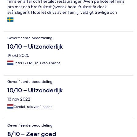
finns en affär och flertalet restauranger. Även på hotellet finns
bra mat och bra frukost (svensk hotellfrukost är dock
svårslagen). Hotellet drivs av en familj, väldigt trevliga och
sociala. När det gäller rum och övrigt på hotellet är det svårt att
klaga, det skulle möjligen vara att rummen är lite små (även om
inte det störde oss).
Geverifieerde beoordeling
10/10 – Uitzonderlijk
19 okt 2025
Peter G.T.M., reis van 1 nacht
Geverifieerde beoordeling
10/10 – Uitzonderlijk
13 nov 2022
Camiel, reis van 1 nacht
Geverifieerde beoordeling
8/10 – Zeer goed