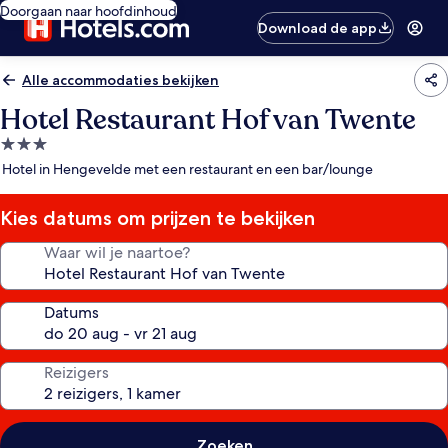
Doorgaan naar hoofdinhoud
Download de app
Alle accommodaties bekijken
Hotel Restaurant Hof van Twente
3.0-
sterrenaccommodatie
Hotel in Hengevelde met een restaurant en een bar/lounge
Kies datums om prijzen te bekijken
Waar wil je naartoe?
Datums
Reizigers
Zoeken