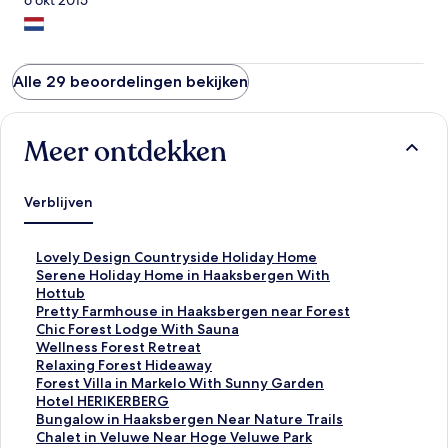
6 okt 2015
Alle 29 beoordelingen bekijken
Meer ontdekken
Verblijven
L
Lovely Design Countryside Holiday Home
i
L
Serene Holiday Home in Haaksbergen With
n
i
Hottub
k
n
L
Pretty Farmhouse in Haaksbergen near Forest
o
k
i
L
Chic Forest Lodge With Sauna
p
o
n
i
L
Wellness Forest Retreat
e
p
k
n
i
L
Relaxing Forest Hideaway
n
e
o
k
n
i
L
Forest Villa in Markelo With Sunny Garden
t
n
p
o
k
n
i
L
Hotel HERIKERBERG
d
t
e
p
o
k
n
i
L
Bungalow in Haaksbergen Near Nature Trails
e
d
n
e
p
o
k
n
i
L
Chalet in Veluwe Near Hoge Veluwe Park