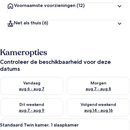
Voornaamste voorzieningen
(12)
Net als thuis
(6)
Kameropties
Controleer de beschikbaarheid voor deze
datums
De beschikbaarheid controleren voor vanavond aug 6 - aug 7
De beschikbaarheid controler
Vandaag
Morgen
aug 6 - aug 7
aug 7 - aug 8
De beschikbaarheid controleren voor dit weekend aug 7 - aug
De beschikbaarheid controler
Dit weekend
Volgend weekend
aug 7 - aug 9
aug 14 - aug 16
Alle
Een hotelkamer met een groot bed, ee
7
Standaard Twin kamer, 1 slaapkamer
foto's