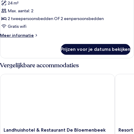
24 m²
voor
Max. aantal: 2
Standaard
Twin
2 tweepersoonsbedden OF 2 eenpersoonsbedden
kamer,
Gratis wifi
1
Meer
Meer informatie
slaapkamer
details
laden
over
Prijzen voor je datums bekijken
Standaard
Twin
kamer,
Vergelijkbare accommodaties
1
slaapkamer
Landhuishotel & Restaurant De Bloemenbeek
Resort B
Landhuishotel
Resort
Landhuishotel & Restaurant De Bloemenbeek
Resort