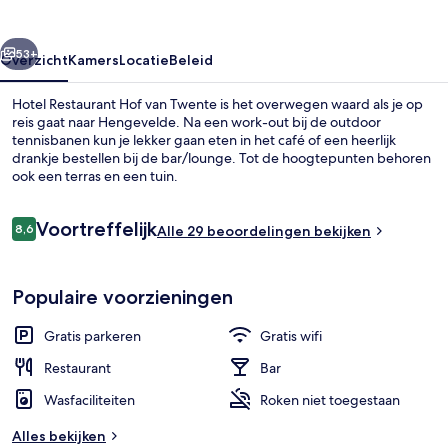
Twente
rige
Volgende
53+
Overzicht
Kamers
Locatie
Beleid
Hotel Restaurant Hof van Twente is het overwegen waard als je op
reis gaat naar Hengevelde. Na een work-out bij de outdoor
tennisbanen kun je lekker gaan eten in het café of een heerlijk
drankje bestellen bij de bar/lounge. Tot de hoogtepunten behoren
ook een terras en een tuin.
Beoordelingen
Voortreffelijk
8,6
Alle 29 beoordelingen bekijken
8,6 op 10 –
Terras
Populaire voorzieningen
Gratis parkeren
Gratis wifi
Restaurant
Bar
Wasfaciliteiten
Roken niet toegestaan
Alles bekijken