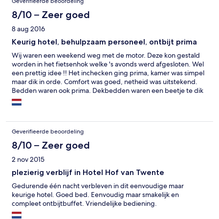
Geverifieerde beoordeling
8/10 – Zeer goed
8 aug 2016
Keurig hotel, behulpzaam personeel, ontbijt prima
Wij waren een weekend weg met de motor. Deze kon gestald
worden in het fietsenhok welke 's avonds werd afgesloten. Wel
een prettig idee !! Het inchecken ging prima, kamer was simpel
maar dik in orde. Comfort was goed, netheid was uitstekend.
Bedden waren ook prima. Dekbedden waren een beetje te dik
voor de zomer. Misschien een idee om zomers van dekbedden
te wisselen (zomerdekbed). Wij raden dit hotel zeker aan !!
Geverifieerde beoordeling
8/10 – Zeer goed
2 nov 2015
plezierig verblijf in Hotel Hof van Twente
Gedurende één nacht verbleven in dit eenvoudige maar
keurige hotel. Goed bed. Eenvoudig maar smakelijk en
compleet ontbijtbuffet. Vriendelijke bediening.