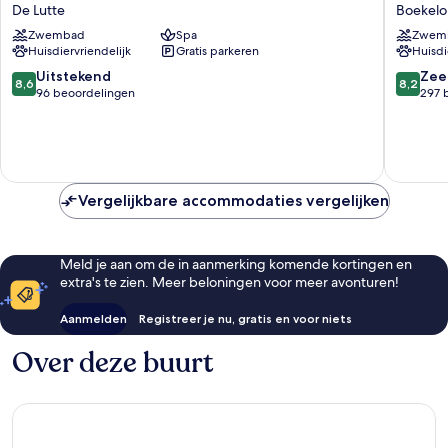
&
Bad
De Lutte
Boekelo
Restaurant
Boekelo
Zwembad
Spa
Zwem
De
Boekelo
Huisdiervriendelijk
Gratis parkeren
Huisdi
Bloemenbeek
De
8.6
8.2
Uitstekend
Zee
8,6
8,2
Lutte
van
van
96 beoordelingen
297 
10,
10,
Uitstekend,
Zeer
96
goed,
beoordelingen
297
beoorde
Vergelijkbare accommodaties vergelijken
Meld je aan om de in aanmerking komende kortingen en
extra's te zien. Meer beloningen voor meer avonturen!
Aanmelden
Registreer je nu, gratis en voor niets
Over deze buurt