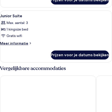
Deluxe
Room
Alle
Luxe beddengoed, donzen dekbedden, 
9
Junior Suite
foto's
Max. aantal: 3
voor
1 kingsize bed
Junior
Suite
Gratis wifi
laden
Meer
Meer informatie
details
over
Prijzen voor je datums bekijken
Junior
Suite
Vergelijkbare accommodaties
Munich Marriott Hotel
Pullman