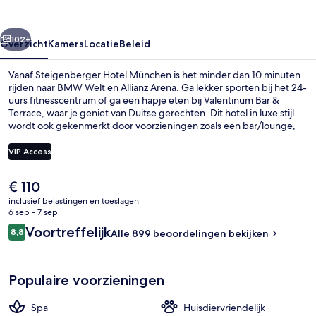
rige
Volgende
102+
Overzicht
Kamers
Locatie
Beleid
Vanaf Steigenberger Hotel München is het minder dan 10 minuten
rijden naar BMW Welt en Allianz Arena. Ga lekker sporten bij het 24-
uurs fitnesscentrum of ga een hapje eten bij Valentinum Bar &
Terrace, waar je geniet van Duitse gerechten. Dit hotel in luxe stijl
wordt ook gekenmerkt door voorzieningen zoals een bar/lounge,
een sauna en een snackbar/deli. Andere reizigers zijn erg te spreken
over het behulpzame personeel. De accommodatie ligt op korte
VIP Access
loopafstand van het openbaar vervoer: het is 3 minuten lopen naar
Tramhalte Am Münchner Tor en 5 minuten naar Tramhalte
De
€ 110
Schwabinger Tor.
Exterieur
huidige
inclusief belastingen en toeslagen
prijs
6 sep - 7 sep
is
Beoordelingen
Voortreffelijk
8,8
Alle 899 beoordelingen bekijken
€ 110
8,8 op 10 –
Populaire voorzieningen
Spa
Huisdiervriendelijk