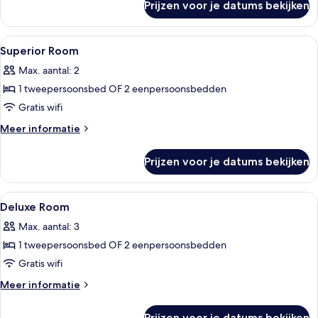
Prijzen voor je datums bekijken
Executive
suite
Alle
Luxe beddengoed, donzen dekbedden, 
6
Superior Room
foto's
Max. aantal: 2
voor
1 tweepersoonsbed OF 2 eenpersoonsbedden
Superior
Room
Gratis wifi
laden
Meer
Meer informatie
details
over
Prijzen voor je datums bekijken
Superior
Room
Alle
Luxe beddengoed, donzen dekbedden, 
10
Deluxe Room
foto's
Max. aantal: 3
voor
1 tweepersoonsbed OF 2 eenpersoonsbedden
Deluxe
Room
Gratis wifi
laden
Meer
Meer informatie
details
over
Prijzen voor je datums bekijken