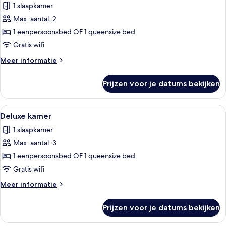
1 slaapkamer
voor
Max. aantal: 2
Superior
kamer
1 eenpersoonsbed OF 1 queensize bed
(Plus)
Gratis wifi
laden
Meer
Meer informatie
details
over
Prijzen voor je datums bekijken
Superior
kamer
(Plus)
Alle
Een hotelkamer met een groot bed, een
11
Deluxe kamer
foto's
1 slaapkamer
voor
Max. aantal: 3
Deluxe
kamer
1 eenpersoonsbed OF 1 queensize bed
laden
Gratis wifi
Meer
Meer informatie
details
over
Prijzen voor je datums bekijken
Deluxe
kamer