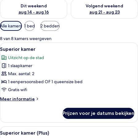
De beschikbaarheid controleren voor dit weekend aug 14 - au
De beschikbaarheid controler
Dit weekend
Volgend weekend
aug 14 - aug 16
aug 21 - aug 23
Beschikbare
Alle kamers
1 bed
2 bedden
filters
voor
8 van 8 kamers weergeven
kamers
Alle
Een moderne badkamer met een grote s
9
Superior kamer
foto's
Uitzicht op de stad
voor
1 slaapkamer
Superior
kamer
Max. aantal: 2
laden
1 eenpersoonsbed OF 1 queensize bed
Gratis wifi
Meer
Meer informatie
details
over
Prijzen voor je datums bekijken
Superior
kamer
Alle
Een hotelkamer met twee bedden, een
5
Superior kamer (Plus)
foto's