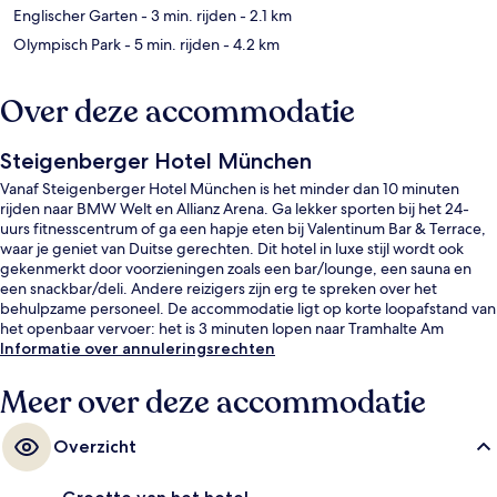
Englischer Garten
- 3 min. rijden
- 2.1 km
Olympisch Park
- 5 min. rijden
- 4.2 km
Over deze accommodatie
Steigenberger Hotel München
Vanaf Steigenberger Hotel München is het minder dan 10 minuten
rijden naar BMW Welt en Allianz Arena. Ga lekker sporten bij het 24-
uurs fitnesscentrum of ga een hapje eten bij Valentinum Bar & Terrace,
waar je geniet van Duitse gerechten. Dit hotel in luxe stijl wordt ook
gekenmerkt door voorzieningen zoals een bar/lounge, een sauna en
een snackbar/deli. Andere reizigers zijn erg te spreken over het
behulpzame personeel. De accommodatie ligt op korte loopafstand van
het openbaar vervoer: het is 3 minuten lopen naar Tramhalte Am
Münchner Tor en 5 minuten naar Tramhalte Schwabinger Tor.
Informatie over annuleringsrechten
Meer over deze accommodatie
Overzicht