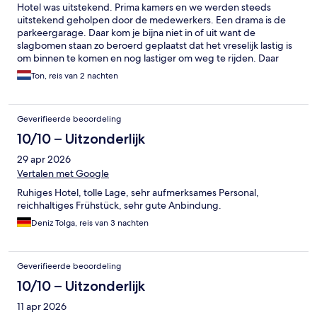
Hotel was uitstekend. Prima kamers en we werden steeds
uitstekend geholpen door de medewerkers. Een drama is de
parkeergarage. Daar kom je bijna niet in of uit want de
slagbomen staan zo beroerd geplaatst dat het vreselijk lastig is
om binnen te komen en nog lastiger om weg te rijden. Daar
heeft de ontwerper van de garage niet goed over nagedacht
Ton, reis van 2 nachten
en zou voor ons een reden zijn om niet nogmaals naar dit hotel
te gaan.
Geverifieerde beoordeling
10/10 – Uitzonderlijk
29 apr 2026
Vertalen met Google
Ruhiges Hotel, tolle Lage, sehr aufmerksames Personal,
reichhaltiges Frühstück, sehr gute Anbindung.
Deniz Tolga, reis van 3 nachten
Geverifieerde beoordeling
10/10 – Uitzonderlijk
11 apr 2026