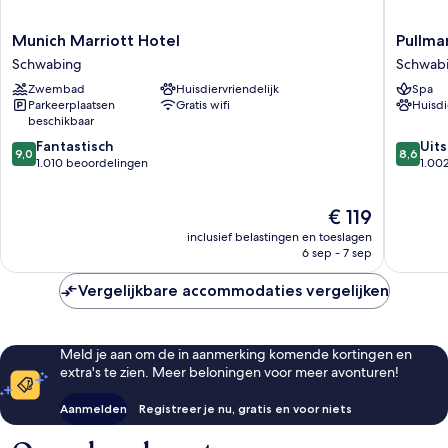
Munich
Pullman
Munich Marriott Hotel
Pullma
Marriott
Munich
Schwabing
Schwab
Hotel
Schwab
Zwembad
Huisdiervriendelijk
Spa
Schwabing
Parkeerplaatsen
Gratis wifi
Huisdi
beschikbaar
9.0
8.6
Fantastisch
Uit
9,0
8,6
van
van
1.010 beoordelingen
1.00
10,
10,
Fantastisch,
Uitstek
De
€ 119
1.010
1.002
prijs
beoordelingen
beoorde
inclusief belastingen en toeslagen
is
6 sep - 7 sep
€ 119
Vergelijkbare accommodaties vergelijken
Meld je aan om de in aanmerking komende kortingen en
extra's te zien. Meer beloningen voor meer avonturen!
Aanmelden
Registreer je nu, gratis en voor niets