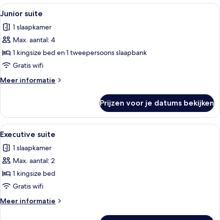
Alle
Een moderne badkamer met een badkuip
10
Junior suite
foto's
1 slaapkamer
voor
Max. aantal: 4
Junior
suite
1 kingsize bed en 1 tweepersoons slaapbank
laden
Gratis wifi
Meer
Meer informatie
details
over
Prijzen voor je datums bekijken
Junior
suite
Alle
Een moderne hotelkamer met een zitho
5
Executive suite
foto's
1 slaapkamer
voor
Max. aantal: 2
Executive
suite
1 kingsize bed
laden
Gratis wifi
Meer
Meer informatie
details
over