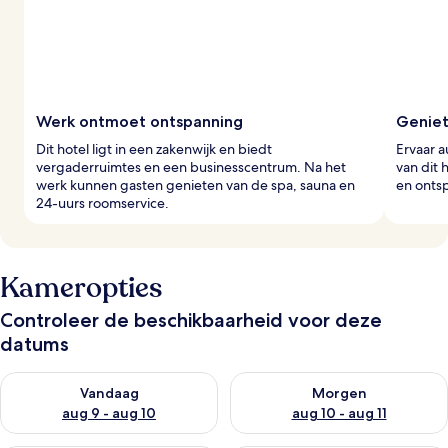
Werk ontmoet ontspanning
Geniet
Dit hotel ligt in een zakenwijk en biedt
Ervaar a
vergaderruimtes en een businesscentrum. Na het
van dit 
werk kunnen gasten genieten van de spa, sauna en
en ontsp
24-uurs roomservice.
Kameropties
Controleer de beschikbaarheid voor deze
datums
De beschikbaarheid controleren voor vanavond aug 9 - aug 1
De beschikbaarheid controler
Vandaag
Morgen
aug 9 - aug 10
aug 10 - aug 11