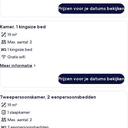
laden
over
Prijzen voor je datums bekijken
King
Deluxe
Room
Alle
Een hotelkamer met een groot bed, een
5
Kamer, 1 kingsize bed
foto's
19 m²
voor
Max. aantal: 2
Kamer,
1
1 kingsize bed
kingsize
Gratis wifi
bed
Meer
Meer informatie
laden
details
over
Prijzen voor je datums bekijken
Kamer,
1
kingsize
Alle
Donzen dekbedden, een minibar, een k
6
bed
Tweepersoonskamer, 2 eenpersoonsbedden
foto's
19 m²
voor
1 slaapkamer
Tweepersoonskamer,
2
Max. aantal: 2
eenpersoonsbedden
2 eenpersoonsbedden