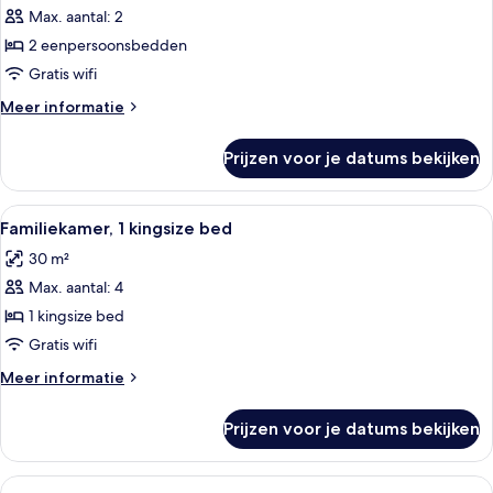
Max. aantal: 2
Deluxe
kamer,
2 eenpersoonsbedden
2
Gratis wifi
eenpersoonsbedden
Meer
Meer informatie
laden
details
over
Prijzen voor je datums bekijken
Deluxe
kamer,
2
Alle
Een moderne hotelkamer met een groot
7
eenpersoonsbedden
Familiekamer, 1 kingsize bed
foto's
30 m²
voor
Max. aantal: 4
Familiekamer,
1
1 kingsize bed
kingsize
Gratis wifi
bed
Meer
Meer informatie
laden
details
over
Prijzen voor je datums bekijken
Familiekamer,
1
kingsize
Alle
Een hotelkamer met een bed, een bure