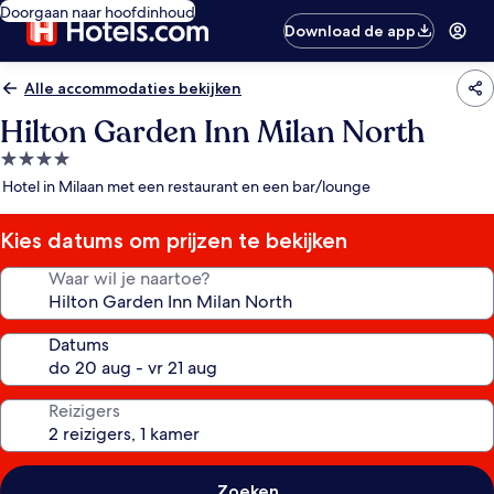
Doorgaan naar hoofdinhoud
Download de app
Alle accommodaties bekijken
Hilton Garden Inn Milan North
4.0-
sterrenaccommodatie
Hotel in Milaan met een restaurant en een bar/lounge
Kies datums om prijzen te bekijken
Waar wil je naartoe?
Datums
Reizigers
Zoeken