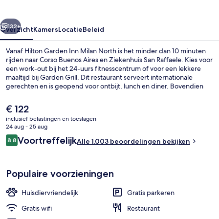
North
rige
Volgende
132+
Overzicht
Kamers
Locatie
Beleid
Vanaf Hilton Garden Inn Milan North is het minder dan 10 minuten
rijden naar Corso Buenos Aires en Ziekenhuis San Raffaele. Kies voor
een work-out bij het 24-uurs fitnesscentrum of voor een lekkere
maaltijd bij Garden Grill. Dit restaurant serveert internationale
gerechten en is geopend voor ontbijt, lunch en diner. Bovendien
rijd je in een mum van tijd naar Porta Venezia en Via
Montenapoleone. Andere reizigers zijn heel enthousiast over het
De
€ 122
behulpzame personeel. Het openbaar vervoer vind je op korte
huidige
inclusief belastingen en toeslagen
loopafstand: het is 2 minuten lopen naar Metrostation Villa San
prijs
24 aug - 25 aug
Giovanni en 4 minuten naar Tramhalte Parmenide.
Receptie
is
Beoordelingen
Voortreffelijk
8,8
Alle 1.003 beoordelingen bekijken
€ 122
8,8 op 10 –
Populaire voorzieningen
Huisdiervriendelijk
Gratis parkeren
Gratis wifi
Restaurant