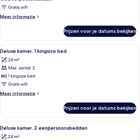
laden
Gratis wifi
Meer
Meer informatie
details
over
Prijzen voor je datums bekijken
Tweepersoonskamer,
2
eenpersoonsbedden
Alle
Een hotelkamer met een bed, nachtka
5
Deluxe kamer, 1 kingsize bed
foto's
24 m²
voor
Max. aantal: 2
Deluxe
kamer,
1 kingsize bed
1
Gratis wifi
kingsize
Meer
Meer informatie
bed
details
laden
over
Prijzen voor je datums bekijken
Deluxe
kamer,
1
Alle
Een hotelkamer met twee bedden, een
4
kingsize
Deluxe kamer, 2 eenpersoonsbedden
foto's
bed
24 m²
voor