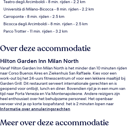
Teatro degli Arcimboldi
- 8 min. rijden
- 2.2 km
Università di Milano-Bicocca
- 8 min. rijden
- 2.2 km
Carroponte
- 8 min. rijden
- 2.5 km
Bicocca degli Arcimboldi
- 8 min. rijden
- 2.5 km
Parco Trotter
- 11 min. rijden
- 3.2 km
Over deze accommodatie
Hilton Garden Inn Milan North
Vanaf Hilton Garden Inn Milan North is het minder dan 10 minuten rijden
naar Corso Buenos Aires en Ziekenhuis San Raffaele. Kies voor een
work-out bij het 24-uurs fitnesscentrum of voor een lekkere maaltijd bij
Garden Grill. Dit restaurant serveert internationale gerechten en is
geopend voor ontbijt, lunch en diner. Bovendien rijd je in een mum van
tijd naar Porta Venezia en Via Montenapoleone. Andere reizigers zijn
heel enthousiast over het behulpzame personeel. Het openbaar
vervoer vind je op korte loopafstand: het is 2 minuten lopen naar
Metrostation Villa San Giovanni en 4 minuten naar Tramhalte Parmenide.
Informatie over annuleringsrechten
Meer over deze accommodatie