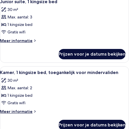
7
bed
Junior suite, 1 kingsize bed
foto's
30 m²
voor
Max. aantal: 3
Junior
suite,
1 kingsize bed
1
Gratis wifi
kingsize
Meer
Meer informatie
bed
details
laden
over
Prijzen voor je datums bekijken
Junior
suite,
1
Alle
Een hotelkamer met een groot bed, ee
6
kingsize
Kamer, 1 kingsize bed, toegankelijk voor mindervaliden
foto's
bed
30 m²
voor
Max. aantal: 2
Kamer,
1
1 kingsize bed
kingsize
Gratis wifi
bed,
Meer
Meer informatie
toegankelijk
details
voor
over
Prijzen voor je datums bekijken
Kamer,
mindervaliden