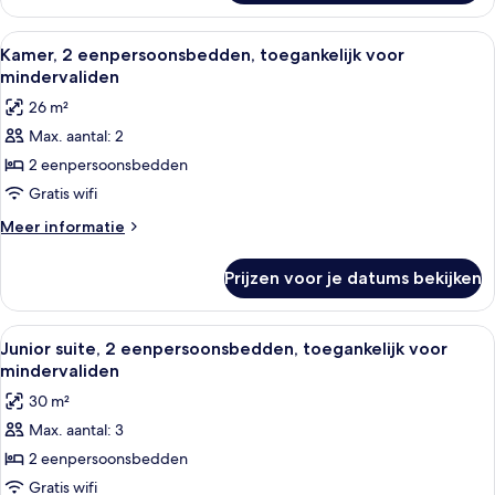
1
laden
kingsize
Alle
Donzen dekbedden, een minibar, een k
6
bed,
Kamer, 2 eenpersoonsbedden, toegankelijk voor
foto's
toegankelijk
mindervaliden
voor
voor
26 m²
mindervaliden
Kamer,
Max. aantal: 2
2
2 eenpersoonsbedden
eenpersoonsbedden,
toegankelijk
Gratis wifi
voor
Meer
Meer informatie
mindervaliden
details
over
laden
Prijzen voor je datums bekijken
Kamer,
2
eenpersoonsbedden,
Alle
Een hotelkamer met een bureau, stoel,
9
toegankelijk
Junior suite, 2 eenpersoonsbedden, toegankelijk voor
foto's
voor
mindervaliden
mindervaliden
voor
30 m²
Junior
Max. aantal: 3
suite,
2 eenpersoonsbedden
2
eenpersoonsbedden,
Gratis wifi