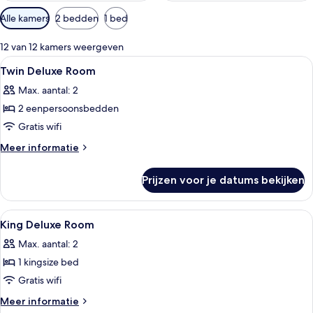
Beschikbare
Alle kamers
2 bedden
1 bed
filters
voor
12 van 12 kamers weergeven
kamers
Alle
Een hotelkamer met twee bedden, een
4
Twin Deluxe Room
foto's
Max. aantal: 2
voor
2 eenpersoonsbedden
Twin
Deluxe
Gratis wifi
Room
Meer
Meer informatie
laden
details
over
Prijzen voor je datums bekijken
Twin
Deluxe
Room
Alle
Een hotelkamer met een bed, een bure
7
King Deluxe Room
foto's
Max. aantal: 2
voor
1 kingsize bed
King
Deluxe
Gratis wifi
Room
Meer
Meer informatie
details