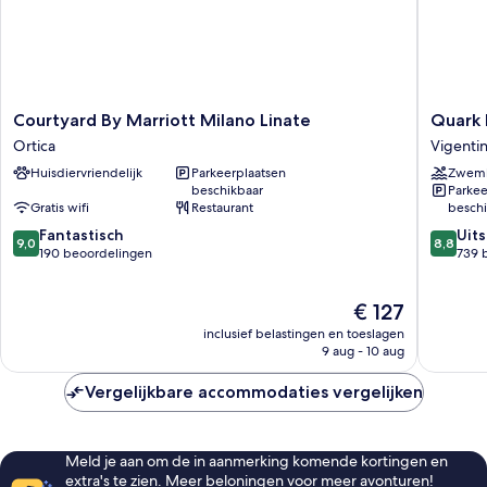
Courtyard
Quark
Courtyard By Marriott Milano Linate
Quark 
By
Hotel
Ortica
Vigenti
Marriott
Milano
Huisdiervriendelijk
Parkeerplaatsen
Zwem
Milano
Vigenti
beschikbaar
Parkee
Linate
Gratis wifi
Restaurant
beschi
Ortica
9.0
8.8
Fantastisch
Uit
9,0
8,8
van
van
190 beoordelingen
739 
10,
10,
Fantastisch,
Uitstek
De
€ 127
190
739
prijs
beoordelingen
beoorde
inclusief belastingen en toeslagen
is
9 aug - 10 aug
€ 127
Vergelijkbare accommodaties vergelijken
Meld je aan om de in aanmerking komende kortingen en
extra's te zien. Meer beloningen voor meer avonturen!