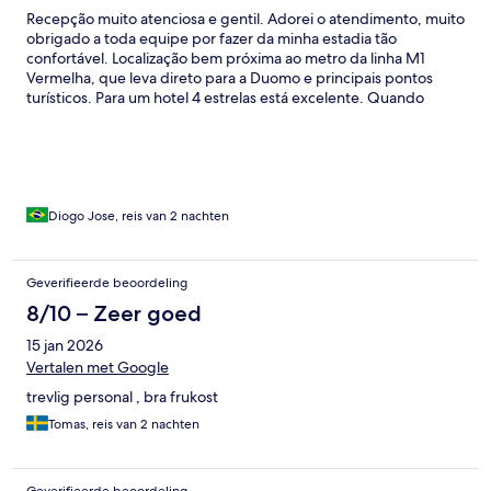
Recepção muito atenciosa e gentil. Adorei o atendimento, muito
obrigado a toda equipe por fazer da minha estadia tão
confortável. Localização bem próxima ao metro da linha M1
Vermelha, que leva direto para a Duomo e principais pontos
turísticos. Para um hotel 4 estrelas está excelente. Quando
retornar a Milão, me hospedarei novamente neste hotel.
Recomendo.
Diogo Jose, reis van 2 nachten
Geverifieerde beoordeling
8/10 – Zeer goed
15 jan 2026
Vertalen met Google
trevlig personal , bra frukost
Tomas, reis van 2 nachten
Geverifieerde beoordeling