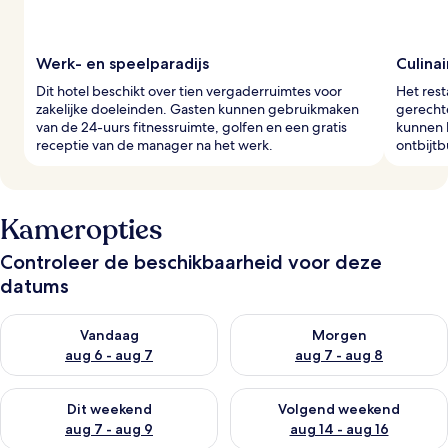
Werk- en speelparadijs
Culina
Dit hotel beschikt over tien vergaderruimtes voor
Het rest
zakelijke doeleinden. Gasten kunnen gebruikmaken
gerecht
van de 24-uurs fitnessruimte, golfen en een gratis
kunnen 
receptie van de manager na het werk.
ontbijtb
Kameropties
Controleer de beschikbaarheid voor deze
datums
De beschikbaarheid controleren voor vanavond aug 6 - aug 7
De beschikbaarheid controler
Vandaag
Morgen
aug 6 - aug 7
aug 7 - aug 8
De beschikbaarheid controleren voor dit weekend aug 7 - aug
De beschikbaarheid controler
Dit weekend
Volgend weekend
aug 7 - aug 9
aug 14 - aug 16