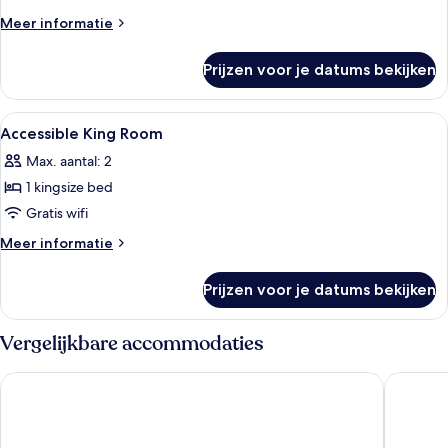
toegankelijk
Meer
Meer informatie
voor
details
over
mindervaliden
Prijzen voor je datums bekijken
Junior
laden
suite,
2
Alle
Hotelkamer met een bed, nachtkastje, l
4
eenpersoonsbedden,
Accessible King Room
foto's
toegankelijk
Max. aantal: 2
voor
voor
mindervaliden
1 kingsize bed
Accessible
King
Gratis wifi
Room
Meer
Meer informatie
laden
details
over
Prijzen voor je datums bekijken
Accessible
King
Room
Vergelijkbare accommodaties
Courtyard By Marriott Milano Linate
Quark Ho