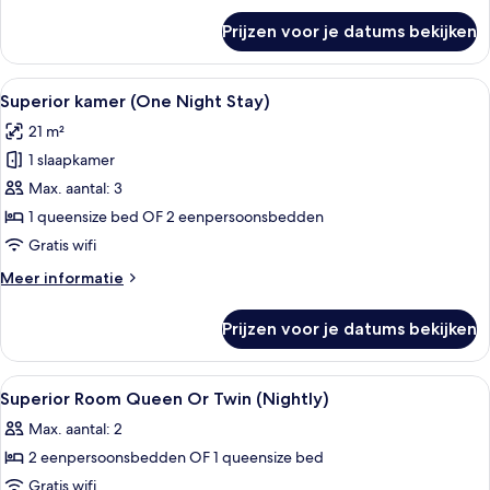
Stay)
over
Prijzen voor je datums bekijken
Superior
laden
kamer
(Max.
Alle
Een hotelkamer met twee bedden, een te
9
12
Superior kamer (One Night Stay)
foto's
Hours
21 m²
Stay)
voor
1 slaapkamer
Superior
kamer
Max. aantal: 3
(One
1 queensize bed OF 2 eenpersoonsbedden
Night
Gratis wifi
Stay)
Meer
Meer informatie
laden
details
over
Prijzen voor je datums bekijken
Superior
kamer
(One
Alle
Hotelkamer met een bed, een televisie
2
Night
Superior Room Queen Or Twin (Nightly)
foto's
Stay)
Max. aantal: 2
voor
2 eenpersoonsbedden OF 1 queensize bed
Superior
Room
Gratis wifi