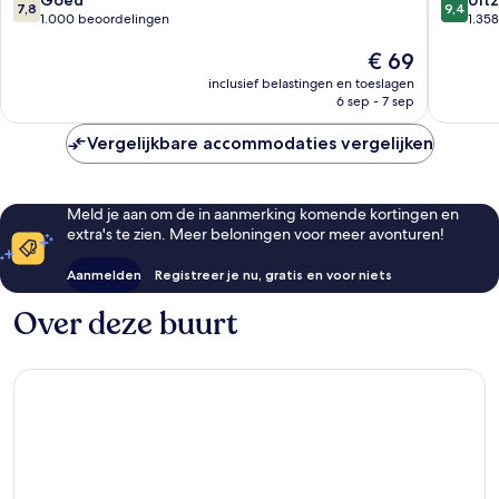
7,8
9,4
van
van
1.000 beoordelingen
1.35
10,
10,
De
€ 69
Goed,
Uitzonder
prijs
1.000
1.358
inclusief belastingen en toeslagen
is
beoordelingen
beoorde
6 sep - 7 sep
€ 69
Vergelijkbare accommodaties vergelijken
Meld je aan om de in aanmerking komende kortingen en
extra's te zien. Meer beloningen voor meer avonturen!
Aanmelden
Registreer je nu, gratis en voor niets
Over deze buurt