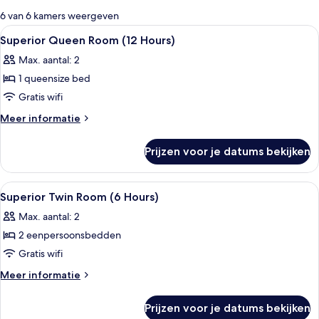
voor
6 van 6 kamers weergeven
kamers
Alle
Een hotelkamer met een bed, nachtkastj
2
Superior Queen Room (12 Hours)
foto's
Max. aantal: 2
voor
1 queensize bed
Superior
Queen
Gratis wifi
Room
Meer
Meer informatie
(12
details
over
Hours)
Prijzen voor je datums bekijken
Superior
laden
Queen
Room
Alle
Een moderne badkamer met een witte 
3
(12
Superior Twin Room (6 Hours)
foto's
Hours)
Max. aantal: 2
voor
2 eenpersoonsbedden
Superior
Twin
Gratis wifi
Room
Meer
Meer informatie
(6
details
over
Hours)
Prijzen voor je datums bekijken
Superior