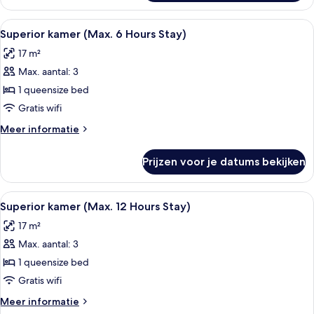
laden
Twin
Room
Alle
Een hotelkamer met een bed, nachtkastj
7
(6
Superior kamer (Max. 6 Hours Stay)
foto's
Hours)
17 m²
voor
Max. aantal: 3
Superior
kamer
1 queensize bed
(Max.
Gratis wifi
6
Meer
Meer informatie
Hours
details
Stay)
over
Prijzen voor je datums bekijken
Superior
laden
kamer
(Max.
Alle
Een hotelkamer met een bed, nachtkastj
7
6
Superior kamer (Max. 12 Hours Stay)
foto's
Hours
17 m²
Stay)
voor
Max. aantal: 3
Superior
kamer
1 queensize bed
(Max.
Gratis wifi
12
Meer
Meer informatie
Hours
details