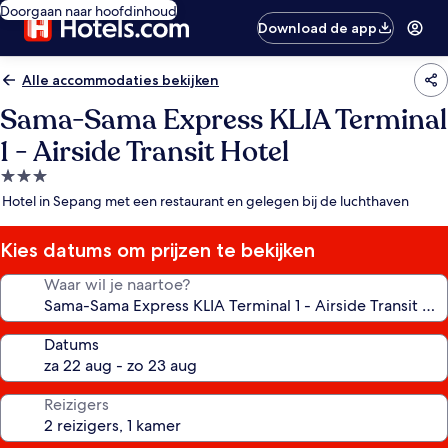
Doorgaan naar hoofdinhoud
Download de app
Alle accommodaties bekijken
Sama-Sama Express KLIA Terminal
1 - Airside Transit Hotel
3.0-
sterrenaccommodatie
Hotel in Sepang met een restaurant en gelegen bij de luchthaven
Kies datums om prijzen te bekijken
Waar wil je naartoe?
Datums
Reizigers