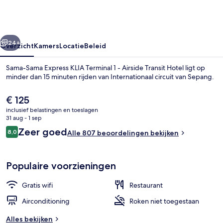
KLIA
Terminal
1
rige
Volgende
-
24+
Overzicht
Kamers
Locatie
Beleid
Airside
Sama-Sama Express KLIA Terminal 1 - Airside Transit Hotel ligt op
Transit
minder dan 15 minuten rijden van Internationaal circuit van Sepang.
Hotel
De
€ 125
huidige
inclusief belastingen en toeslagen
prijs
31 aug - 1 sep
is
Beoordelingen
Zeer goed
8,0
Alle 807 beoordelingen bekijken
€ 125
8,0 op 10 –
Lounge
Populaire voorzieningen
Gratis wifi
Restaurant
Airconditioning
Roken niet toegestaan
Alles bekijken