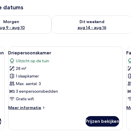
ze datums
8 - aug 9
rheid controleren voor morgen aug 9 - aug 10
De beschikbaarheid controleren voor 
Morgen
Dit weekend
ug 9 - aug 10
aug 14 - aug 16
ordijnen, wandairconditioning, een decoratief paneel en bedlampjes.
Alle
Een hotelkamer met drie bedden, een 
Al
7
en
Driepersoonskamer
F
foto's
f
Uitzicht op de tuin
voor
v
28 m²
Driepersoonskamer
F
laden
1
1 slaapkamer
t
Max. aantal: 3
o
3 eenpersoonsbedden
2
Gratis wifi
e
Meer
M
Meer informatie
Me
l
details
de
over
ov
n
Prijzen bekijken
Driepersoonskamer
Fa
1