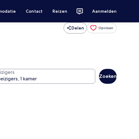
modatie
Contact
Reizen
Aanmelden
Delen
Opslaan
izigers
Zoeken