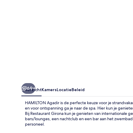
69+
Overzicht
Kamers
Locatie
Beleid
HAMILTON Agadir is de perfecte keuze voor je strandvaka
en voor ontspanning ga je naar de spa. Hier kun je geni
Bij Restaurant Girona kun je genieten van internationale g
bars/lounges, een nachtclub en een bar aan het zwembad. 
personeel.