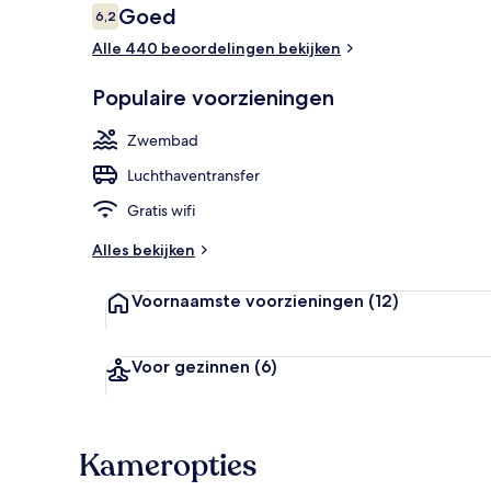
Beoordelingen
Goed
6,2
6,2 op 10 –
Alle 440 beoordelingen bekijken
Executive ka
Populaire voorzieningen
Zwembad
Luchthaventransfer
Gratis wifi
Alles bekijken
Voornaamste voorzieningen
(12)
Voor gezinnen
(6)
Kameropties