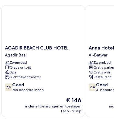
AGADIR BEACH CLUB HOTEL
Anna Hotel Agadir
AGADIR
Anna
AGADIR BEACH CLUB HOTEL
Anna Hotel Agadir
BEACH
Hotel
Agadir Baai
Al-Batwar
CLUB
Agadir
Zwembad
Zwembad
HOTEL
Al-
Gratis ontbijt
Gratis parkeren
Agadir
Batwar
Spa
Gratis wifi
Baai
Luchthaventransfer
Restaurant
7.6
7.4
Goed
Goed
7,6
7,4
van
van
744 beoordelingen
31 beoordelingen
10,
10,
De
€ 146
Goed,
Goed,
prijs
744
31
inclusief belastingen en toeslagen
inclusief belast
is
1 sep - 2 sep
beoordelingen
beoordelingen
€ 146