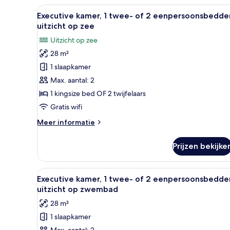
twee-
Alle
Een hotelkamer met een bed, e
of
7
Executive kamer, 1 twee- of 2 eenpersoonsbedde
2
foto's
uitzicht op zee
eenpersoonsbedden
voor
Uitzicht op zee
Executive
28 m²
kamer,
1 slaapkamer
1
twee-
Max. aantal: 2
of
1 kingsize bed OF 2 twijfelaars
2
Gratis wifi
eenpersoonsbedden,
Meer
Meer informatie
uitzicht
details
op
over
Prijzen bekijke
Executive
zee
kamer,
laden
1
Alle
Een hotelkamer met een groot 
7
twee-
Executive kamer, 1 twee- of 2 eenpersoonsbedde
foto's
of
uitzicht op zwembad
2
voor
28 m²
eenpersoonsbedden,
Executive
uitzicht
1 slaapkamer
kamer,
op
Max. aantal: 2