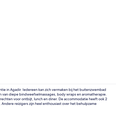
Panorama sui
ntie in Agadir. Iedereen kan zich vermaken bij het buitenzwembad
eten van diepe bindweefselmassages, body wraps en aromatherapie.
erechten voor ontbijt, lunch en diner. De accommodatie heeft ook 2
Interieur
Andere reizigers zijn heel enthousiast over het behulpzame