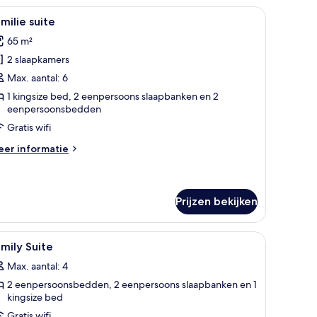
ee-
 spiraalmotief.
n bureau, een stoel en uitzicht op de omgeving.
le
Een hotelkamer met een groot bed, een bureau,
9
milie suite
oto's
65 m²
enpersoonsbedden
oor
2 slaapkamers
amilie
uite
Max. aantal: 6
aden
1 kingsize bed, 2 eenpersoons slaapbanken en 2
eenpersoonsbedden
Gratis wifi
eer
er informatie
tails
er
milie
ite
Prijzen bekijken
ureau, een stoel en een televisie.
le
Een hotelkamer met een bed, een bureau, een s
7
mily Suite
oto's
Max. aantal: 4
oor
2 eenpersoonsbedden, 2 eenpersoons slaapbanken en 1
amily
kingsize bed
uite
Gratis wifi