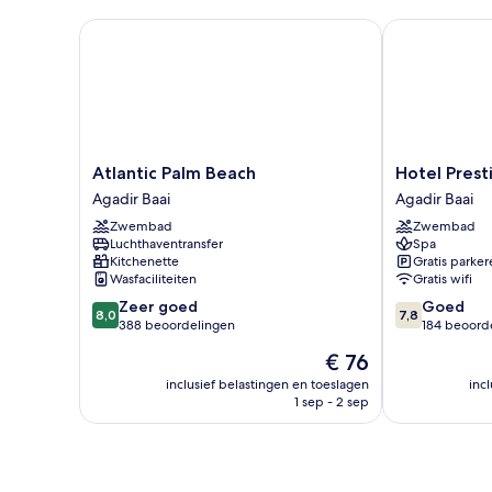
View
Atlantic Palm Beach
Hotel Prestig
Atlantic
Hotel
Atlantic Palm Beach
Hotel Prest
Palm
Prestige
Agadir Baai
Agadir Baai
Beach
Agadir
Zwembad
Zwembad
Agadir
Agadir
Luchthaventransfer
Spa
Baai
Baai
Kitchenette
Gratis parker
Wasfaciliteiten
Gratis wifi
8.0
7.8
Zeer goed
Goed
8,0
7,8
van
van
388 beoordelingen
184 beoord
10,
10,
De
€ 76
Zeer
Goed,
prijs
goed,
184
inclusief belastingen en toeslagen
inc
is
1 sep - 2 sep
388
beoordelinge
€ 76
beoordelingen