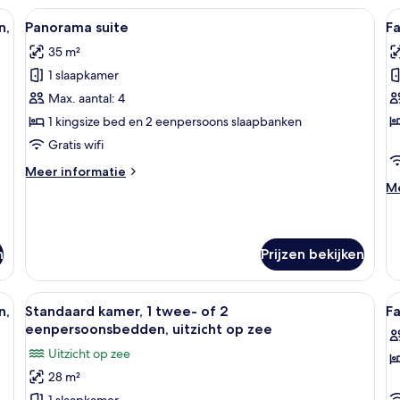
tw
en nachtkastje met een telefoon, een boekenkast en een hoofdbord met een
Alle
Een hotelkamer met een groot bed, ee
Al
7
of
n,
Panorama suite
Fa
foto's
f
2
35 m²
voor
e
v
1 slaapkamer
Panorama
F
suite
s
Max. aantal: 4
laden
l
1 kingsize bed en 2 eenpersoons slaapbanken
Gratis wifi
Meer
Meer informatie
details
M
Me
over
de
Panorama
ov
suite
Fa
su
n
Prijzen bekijken
bed, een bureau, een stoel, een lamp en uitzicht op de omgeving.
Alle
Een hotelkamer met twee bedden, een b
Al
7
n,
Standaard kamer, 1 twee- of 2
Fa
foto's
f
eenpersoonsbedden, uitzicht op zee
voor
v
Uitzicht op zee
Standaard
F
28 m²
kamer,
S
1 slaapkamer