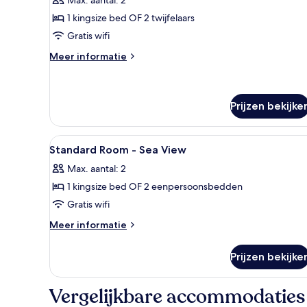
1
zee
twee-
1 kingsize bed OF 2 twijfelaars
of
Gratis wifi
2
Meer
Meer informatie
eenpersoonsbedden,
details
uitzicht
over
Executive
op
kamer,
Prijzen bekijke
zwembad
1
laden
twee-
Alle
Een hotelkamer met twee bedd
of
6
Standard Room - Sea View
2
foto's
eenpersoonsbedden,
Max. aantal: 2
voor
uitzicht
1 kingsize bed OF 2 eenpersoonsbedden
Standard
op
zwembad
Room
Gratis wifi
-
Meer
Meer informatie
Sea
details
over
View
Prijzen bekijke
Standard
laden
Room
-
Vergelijkbare accommodaties
Sea