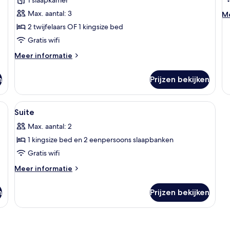
1
l
twee-
Max. aantal: 3
M
Me
de
of
2 twijfelaars OF 1 kingsize bed
ov
2
Gratis wifi
Fa
eenpersoonsbedden,
Su
Meer
Meer informatie
uitzicht
details
op
over
n
Prijzen bekijken
Standaard
zee
kamer,
laden
1
en, een bureau en een raam.
Alle
Een hotelkamer met een bed, twee bank
6
twee-
Suite
foto's
of
Max. aantal: 2
2
voor
eenpersoonsbedden,
1 kingsize bed en 2 eenpersoons slaapbanken
Suite
uitzicht
laden
Gratis wifi
op
zee
Meer
Meer informatie
details
over
n
Prijzen bekijken
Suite