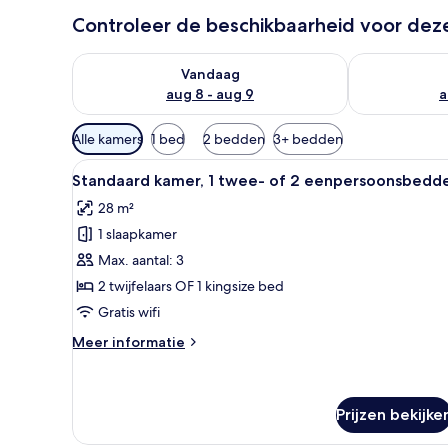
Controleer de beschikbaarheid voor de
De beschikbaarheid controleren voor vanavond aug 
De beschikbaa
Vandaag
aug 8 - aug 9
a
Beschikbare
Alle kamers
1 bed
2 bedden
3+ bedden
filters
Alle
Een hotelkamer met een bed, g
voor
7
Standaard kamer, 1 twee- of 2 eenpersoonsbedd
foto's
kamers
28 m²
voor
1 slaapkamer
Standaard
kamer,
Max. aantal: 3
1
2 twijfelaars OF 1 kingsize bed
twee-
Gratis wifi
of
Meer
Meer informatie
2
details
eenpersoonsbedden
over
Standaard
laden
kamer,
Prijzen bekijke
1