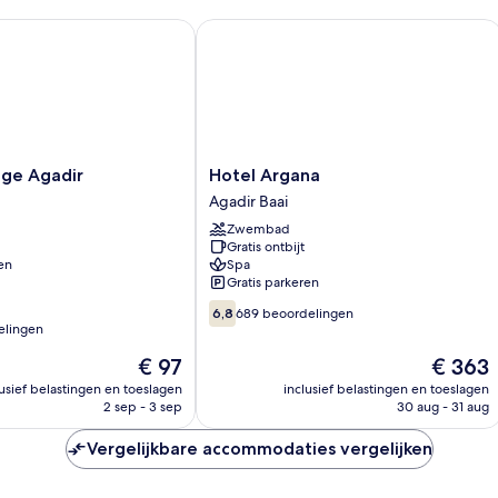
e Agadir
Hotel Argana
Hotel
ige Agadir
Hotel Argana
Argana
Agadir Baai
Agadir
Zwembad
Baai
Gratis ontbijt
en
Spa
Gratis parkeren
6.8
6,8
689 beoordelingen
van
elingen
10,
De
De
€ 97
€ 363
689
prijs
prijs
beoordelingen
lusief belastingen en toeslagen
inclusief belastingen en toeslagen
is
is
2 sep - 3 sep
30 aug - 31 aug
n
€ 97
€ 363
Vergelijkbare accommodaties vergelijken