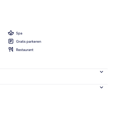
mer, 1 twee- of 2 eenpersoonsbedden, uitzicht op zwembad | Uitzicht vanaf 
Spa
Gratis parkeren
Restaurant