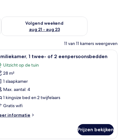
dit weekend aug 14 - aug 16
De beschikbaarheid controleren voor volgend weekend aug 2
Volgend weekend
aug 21 - aug 23
11 van 11 kamers weergeven
bureau en een stoel.
le
Een hotelkamer met twee bedden, een hoofdbo
7
amiliekamer, 1 twee- of 2 eenpersoonsbedden
oto's
Uitzicht op de tuin
oor
28 m²
amiliekamer,
1 slaapkamer
wee-
Max. aantal: 4
f
1 kingsize bed en 2 twijfelaars
Gratis wifi
enpersoonsbedden
eer
er informatie
aden
tails
er
Prijzen bekijken
miliekamer,