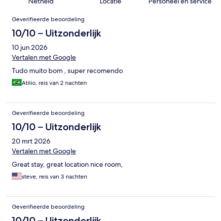
Netheid
Locatie
Personeel en service
Beoordelingen
Geverifieerde beoordeling
10/10 – Uitzonderlijk
10 jun 2026
Vertalen met Google
Tudo muito bom , super recomendo
Atilio, reis van 2 nachten
Geverifieerde beoordeling
10/10 – Uitzonderlijk
20 mrt 2026
Vertalen met Google
Great stay, great location nice room,
steve, reis van 3 nachten
Geverifieerde beoordeling
10/10 – Uitzonderlijk