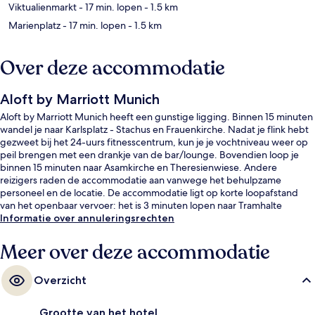
Viktualienmarkt
- 17 min. lopen
- 1.5 km
Marienplatz
- 17 min. lopen
- 1.5 km
Over deze accommodatie
Aloft by Marriott Munich
Aloft by Marriott Munich heeft een gunstige ligging. Binnen 15 minuten
wandel je naar Karlsplatz - Stachus en Frauenkirche. Nadat je flink hebt
gezweet bij het 24-uurs fitnesscentrum, kun je je vochtniveau weer op
peil brengen met een drankje van de bar/lounge. Bovendien loop je
binnen 15 minuten naar Asamkirche en Theresienwiese. Andere
reizigers raden de accommodatie aan vanwege het behulpzame
personeel en de locatie. De accommodatie ligt op korte loopafstand
van het openbaar vervoer: het is 3 minuten lopen naar Tramhalte
München Hauptbahnhof en 3 minuten naar Metrostation Centraal.
Informatie over annuleringsrechten
Meer over deze accommodatie
Overzicht
Grootte van het hotel