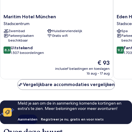
Maritim
Eden
Maritim Hotel München
Eden H
Hotel
Hotel
Stadscentrum
Stadsce
München
Wolff
Zwembad
Huisdiervriendelijk
Spa
Stadscentrum
Stadsce
Parkeerplaatsen
Gratis wifi
Parkee
beschikbaar
beschi
8.6
9.2
Uitstekend
Fan
8,6
9,2
van
van
1.507 beoordelingen
1.70
10,
10,
De
€ 93
Uitstekend,
Fantasti
prijs
1.507
1.703
inclusief belastingen en toeslagen
is
16 aug - 17 aug
beoordelingen
beoorde
€ 93
Vergelijkbare accommodaties vergelijken
Meld je aan om de in aanmerking komende kortingen en
extra's te zien. Meer beloningen voor meer avonturen!
Aanmelden
Registreer je nu, gratis en voor niets