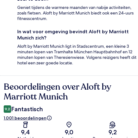
Geniet tijdens de warmere maanden van nabije activiteiten,
zoals fietsen. Aloft by Marriott Munich biedt ook een 24-uurs
fitnesscentrum.
In wat voor omgeving bevindt Aloft by Marriott
Munich zich?
Aloft by Marriott Munich ligt in Stadscentrum, een kleine 3
minuten lopen van Tramhalte München Hauptbahnhof en 12
minuten lopen van Theresienwiese. Volgens reizigers heeft dit
hotel een zeer goede locatie.
Beoordelingen over Aloft by
Beoordelingen
Marriott Munich
Fantastisch
9,2
1.001 beoordelingen
9,4
9,0
9,2