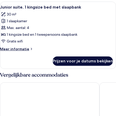
2
Alle
Een moderne hotelkamer met een groot
10
tweepersoonsbedden
Junior suite, 1 kingsize bed met slaapbank
foto's
30 m²
voor
1 slaapkamer
Junior
suite,
Max. aantal: 4
1
1 kingsize bed en 1 tweepersoons slaapbank
kingsize
Gratis wifi
bed
Meer
Meer informatie
met
details
slaapbank
over
Prijzen voor je datums bekijken
Junior
laden
suite,
1
Vergelijkbare accommodaties
kingsize
bed
Maritim Hotel München
Eden Hot
met
slaapbank