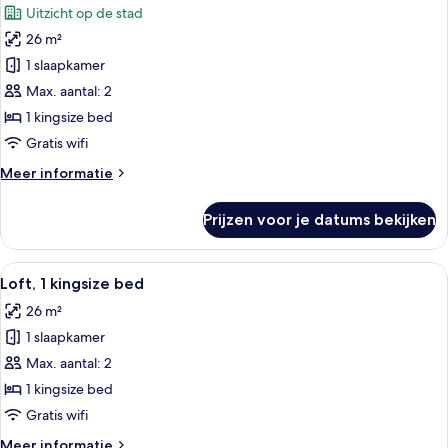
Uitzicht op de stad
stad
voor
(urban)
26 m²
Urban,
Kamer,
1 slaapkamer
1
Max. aantal: 2
kingsize
1 kingsize bed
bed,
Gratis wifi
uitzicht
Meer
Meer informatie
op
details
stad
over
Prijzen voor je datums bekijken
laden
Urban,
Kamer,
1
Alle
Een meerhoog gebouw met een centrale
7
kingsize
Loft, 1 kingsize bed
foto's
bed,
26 m²
uitzicht
voor
op
1 slaapkamer
Loft,
stad
1
Max. aantal: 2
kingsize
1 kingsize bed
bed
Gratis wifi
laden
Meer
Meer informatie