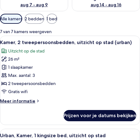
aug 7 - aug 9
aug 14 - aug 16
Beschikbare
Alle kamers
2 bedden
1 bed
filters
voor
7 van 7 kamers weergeven
kamers
Alle
Een meerlaags woongebouw met balko
8
Kamer, 2 tweepersoonsbedden, uitzicht op stad (urban)
foto's
Uitzicht op de stad
voor
26 m²
Kamer,
2
1 slaapkamer
tweepersoonsbedden,
Max. aantal: 3
uitzicht
2 tweepersoonsbedden
op
Gratis wifi
stad
Meer
Meer informatie
(urban)
details
laden
over
Prijzen voor je datums bekijken
Kamer,
2
tweepersoonsbedden,
Alle
Een meerlaags woongebouw met balko
7
uitzicht
Urban, Kamer, 1 kingsize bed, uitzicht op stad
foto's
op