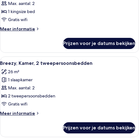
Kamer,
Max. aantal: 2
1
1 kingsize bed
kingsize
Gratis wifi
bed
Meer
Meer informatie
laden
details
over
Prijzen voor je datums bekijken
Breezy,
Kamer,
1
Alle
Een hotelkamer met twee bedden, een
11
kingsize
Breezy, Kamer, 2 tweepersoonsbedden
foto's
bed
26 m²
voor
1 slaapkamer
Breezy,
Kamer,
Max. aantal: 2
2
2 tweepersoonsbedden
tweepersoonsbedden
Gratis wifi
laden
Meer
Meer informatie
details
over
Prijzen voor je datums bekijken
Breezy,
Kamer,