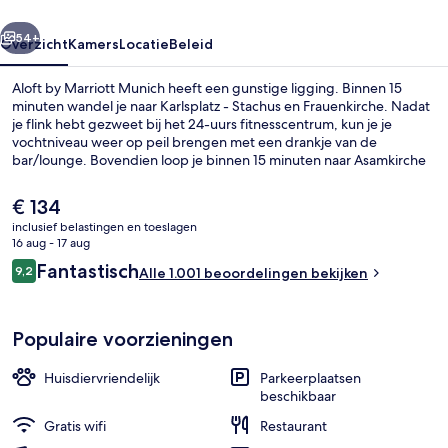
rige
Volgende
54+
Overzicht
Kamers
Locatie
Beleid
Aloft by Marriott Munich heeft een gunstige ligging. Binnen 15
minuten wandel je naar Karlsplatz - Stachus en Frauenkirche. Nadat
je flink hebt gezweet bij het 24-uurs fitnesscentrum, kun je je
vochtniveau weer op peil brengen met een drankje van de
bar/lounge. Bovendien loop je binnen 15 minuten naar Asamkirche
en Theresienwiese. Andere reizigers raden de accommodatie aan
vanwege het behulpzame personeel en de locatie. De
De
€ 134
accommodatie ligt op korte loopafstand van het openbaar vervoer:
huidige
inclusief belastingen en toeslagen
het is 3 minuten lopen naar Tramhalte München Hauptbahnhof en 3
prijs
16 aug - 17 aug
minuten naar Metrostation Centraal.
Exterieur
is
Beoordelingen
Fantastisch
9,2
Alle 1.001 beoordelingen bekijken
€ 134
9,2 op 10 –
Populaire voorzieningen
Huisdiervriendelijk
Parkeerplaatsen
beschikbaar
Gratis wifi
Restaurant