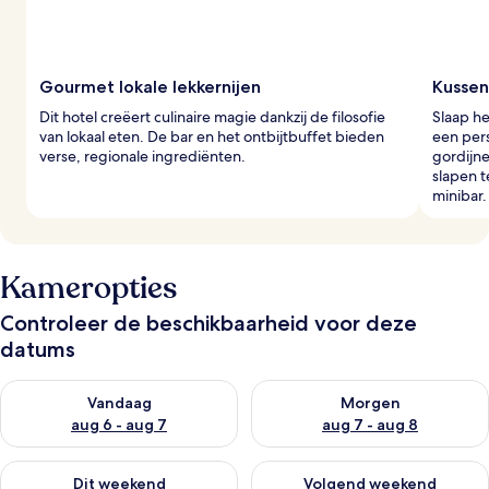
Gourmet lokale lekkernijen
Kussen
Dit hotel creëert culinaire magie dankzij de filosofie
Slaap h
van lokaal eten. De bar en het ontbijtbuffet bieden
een per
verse, regionale ingrediënten.
gordijn
slapen t
minibar.
Kameropties
Controleer de beschikbaarheid voor deze
datums
De beschikbaarheid controleren voor vanavond aug 6 - aug 7
De beschikbaarheid controler
Vandaag
Morgen
aug 6 - aug 7
aug 7 - aug 8
De beschikbaarheid controleren voor dit weekend aug 7 - aug
De beschikbaarheid controler
Dit weekend
Volgend weekend