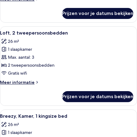
details
over
Prijzen voor je datums bekijken
Loft,
1
kingsize
Alle
Loft, 2 tweepersoonsbedden | Hypoall
7
bed
Loft, 2 tweepersoonsbedden
foto's
26 m²
voor
1 slaapkamer
Loft,
2
Max. aantal: 3
tweepersoonsbedden
2 tweepersoonsbedden
laden
Gratis wifi
Meer
Meer informatie
details
over
Prijzen voor je datums bekijken
Loft,
2
tweepersoonsbedden
Alle
Een meerhoog gebouw met een centrale
9
Breezy, Kamer, 1 kingsize bed
foto's
26 m²
voor
1 slaapkamer
Breezy,