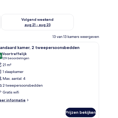
dit weekend aug 14 - aug 16
De beschikbaarheid controleren voor volgend weekend aug 2
Volgend weekend
aug 21 - aug 23
13 van 13 kamers weergeven
ureau, een stoel en een badkamer zichtbaar door een geopende deur.
le
Uitzicht op de stad
7
tandaard kamer, 2 tweepersoonsbedden
oto's
Voortreffelijk
oor
6
8,6 van 10
(129
129 beoordelingen
tandaard
beoordelingen)
21 m²
amer,
1 slaapkamer
Max. aantal: 4
weepersoonsbedden
2 tweepersoonsbedden
aden
Gratis wifi
eer
er informatie
tails
er
Prijzen bekijken
andaard