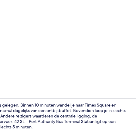
Bar (ter plaa
ig gelegen. Binnen 10 minuten wandel je naar Times Square en
smul dagelijks van een ontbijtbuffet. Bovendien loop je in slechts
Andere reizigers waarderen de centrale ligging, de
Exterieur
oer: 42 St. - Port Authority Bus Terminal Station ligt op een
slechts 5 minuten.