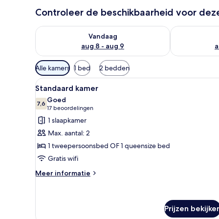
Controleer de beschikbaarheid voor de
De beschikbaarheid controleren voor vanavond aug 
De beschikbaa
Vandaag
aug 8 - aug 9
a
Beschikbare
Alle kamers
1 bed
2 bedden
filters
Alle
Een hotelkamer met een groot b
voor
5
Standaard kamer
foto's
kamers
Goed
voor
7,6
7,6 van 10
(17
17 beoordelingen
Standaard
beoordelingen)
1 slaapkamer
kamer
Max. aantal: 2
laden
1 tweepersoonsbed OF 1 queensize bed
Gratis wifi
Meer
Meer informatie
details
over
Standaard
kamer
Prijzen bekijke