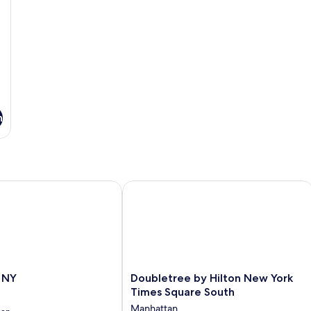
n
NY
Doubletree by Hilton New York Time
Doubletree
 NY
Doubletree by Hilton New York
by
Times Square South
Hilton
Manhattan