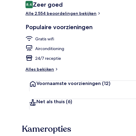
Beoordelingen
Zeer goed
8,4
8,4 op 10 –
Alle 2.554 beoordelingen bekijken
Uitzicht op d
Populaire voorzieningen
Gratis wifi
Airconditioning
24/7 receptie
Alles bekijken
Voornaamste voorzieningen
(12)
Net als thuis
(6)
Kameropties