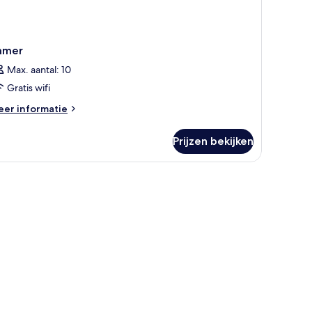
amer
Max. aantal: 10
Gratis wifi
eer
er informatie
tails
er
Prijzen bekijken
amer