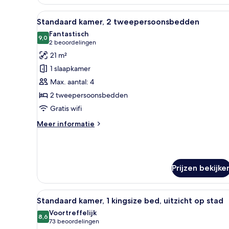
Alle
Uitzicht op de stad
6
Standaard kamer, 2 tweepersoonsbedden
foto's
Fantastisch
voor
9,0
9,0 van 10
(2
2 beoordelingen
Standaard
beoordelingen)
21 m²
kamer,
1 slaapkamer
2
Max. aantal: 4
tweepersoonsbedden
2 tweepersoonsbedden
laden
Gratis wifi
Meer
Meer informatie
details
over
Standaard
kamer,
Prijzen bekijke
2
tweepersoonsbedden
Alle
Hotelkamer met een groot bed,
8
Standaard kamer, 1 kingsize bed, uitzicht op stad
foto's
Voortreffelijk
voor
8,6
8,6 van 10
(73
73 beoordelingen