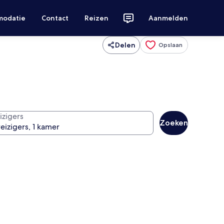
modatie
Contact
Reizen
Aanmelden
Delen
Opslaan
izigers
Zoeken