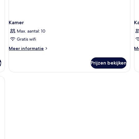
Kamer
K
Max. aantal: 10
Gratis wifi
Meer
M
Meer informatie
Me
details
de
over
ov
n
Prijzen bekijken
Kamer
K