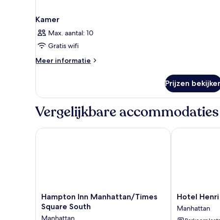
Kamer
Max. aantal: 10
Gratis wifi
Meer
Meer informatie
details
over
Prijzen bekijke
Kamer
Vergelijkbare accommodaties
Hampton Inn Manhattan/Times Square South
Hotel Henri 
Hampton
Hotel
Hampton Inn Manhattan/Times
Hotel Henri
Inn
Henri
Square South
Manhattan
Manhattan/Times
NY
Manhattan