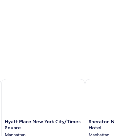
s Square South
Hyatt Place New York City/Times Square
Sheraton New York Tim
Hyatt
Sheraton
Hyatt Place New York City/Times
Sheraton New York 
Place
New
Square
Hotel
New
York
Manhattan
Manhattan