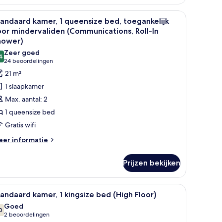
mer,
ureau, een stoel en een badkamer zichtbaar door een geopende deur.
le
Een hotelkamer met een groot bed, een bureau
4
weepersoonsbedden
andaard kamer, 1 queensize bed, toegankelijk
oto's
or mindervaliden (Communications, Roll-In
oor
hower)
tandaard
Zeer goed
4
amer,
8,4 van 10
(24
24 beoordelingen
beoordelingen)
21 m²
ueensize
1 slaapkamer
ed,
Max. aantal: 2
oegankelijk
1 queensize bed
oor
Gratis wifi
indervaliden
eer
Communications,
er informatie
tails
ll-
er
Prijzen bekijken
andaard
hower)
mer,
aden
d.
le
Hotelkamer met een groot bed, een bureau, 
6
eensize
andaard kamer, 1 kingsize bed (High Floor)
oto's
d,
Goed
egankelijk
oor
0
7,0 van 10
(2
2 beoordelingen
or