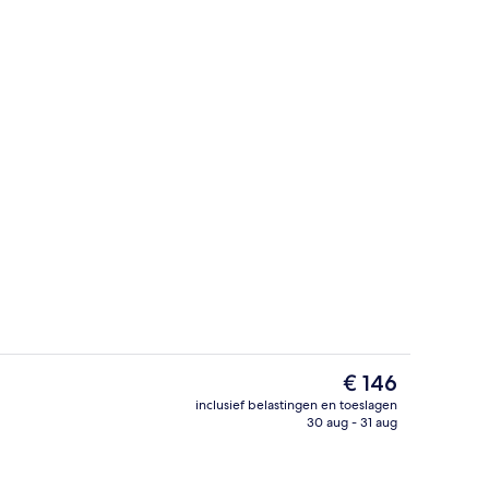
tse)
Tuin
De
€ 146
huidige
inclusief belastingen en toeslagen
prijs
30 aug - 31 aug
Restaurant
is
€ 146