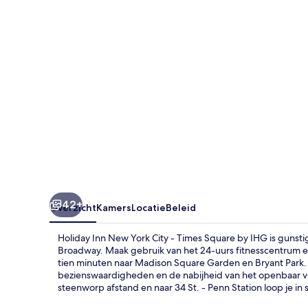
City
-
Times
Square
by
IHG
42+
Overzicht
Kamers
Locatie
Beleid
Holiday Inn New York City - Times Square by IHG is gunst
Broadway. Maak gebruik van het 24-uurs fitnesscentrum en 
tien minuten naar Madison Square Garden en Bryant Park. 
bezienswaardigheden en de nabijheid van het openbaar verv
steenworp afstand en naar 34 St. - Penn Station loop je in 