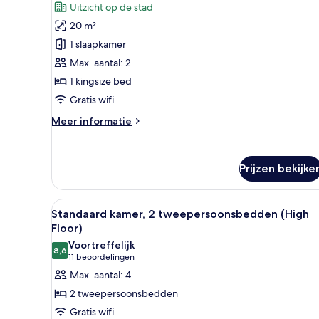
Standaard
beoordelingen)
Uitzicht op de stad
kamer,
20 m²
1
1 slaapkamer
kingsize
Max. aantal: 2
bed,
1 kingsize bed
uitzicht
op
Gratis wifi
stad
Meer
Meer informatie
laden
details
over
Standaard
Prijzen bekijke
kamer,
1
kingsize
Alle
Een hotelkamer met twee bedde
bed,
6
Standaard kamer, 2 tweepersoonsbedden (High
foto's
uitzicht
Floor)
op
voor
Voortreffelijk
stad
8,6
Standaard
8,6 van 10
(11
11 beoordelingen
kamer,
beoordelingen)
Max. aantal: 4
2
2 tweepersoonsbedden
tweepersoonsbedden
Gratis wifi