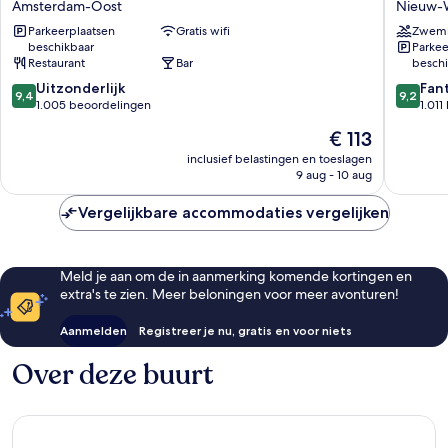
Amsterdam-Oost
Nieuw-
Amsterdam
Hotel
Parkeerplaatsen
Gratis wifi
Zwem
Amsterdam-
Amster
beschikbaar
Parkee
Oost
Nieuw-
Restaurant
Bar
beschi
West
9.4
9.2
Uitzonderlijk
Fan
9,4
9,2
van
van
1.005 beoordelingen
1.01
10,
10,
De
€ 113
Uitzonderlijk,
Fantasti
prijs
1.005
1.011
inclusief belastingen en toeslagen
is
9 aug - 10 aug
beoordelingen
beoorde
€ 113
Vergelijkbare accommodaties vergelijken
Meld je aan om de in aanmerking komende kortingen en
extra's te zien. Meer beloningen voor meer avonturen!
Aanmelden
Registreer je nu, gratis en voor niets
Over deze buurt