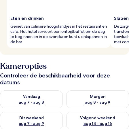
Eten en drinken
Slapen 
Geniet van culinaire hoogstandjes in het restaurant en
De zorgv
café. Het hotel serveert een ontbijtbuffet om de dag
transfor
te beginnen en in de avonduren kunt u ontspannen in
toevluch
de bar.
met comf
Kameropties
Controleer de beschikbaarheid voor deze
datums
De beschikbaarheid controleren voor vanavond aug 7 - aug 8
De beschikbaarheid controler
Vandaag
Morgen
aug 7 - aug 8
aug 8 - aug 9
De beschikbaarheid controleren voor dit weekend aug 7 - aug
De beschikbaarheid controler
Dit weekend
Volgend weekend
aug 7 - aug 9
aug 14 - aug 16