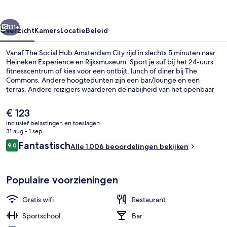
City
rige
Volgende
131+
Overzicht
Kamers
Locatie
Beleid
Vanaf The Social Hub Amsterdam City rijd in slechts 5 minuten naar
Heineken Experience en Rijksmuseum. Sport je suf bij het 24-uurs
fitnesscentrum of kies voor een ontbijt, lunch of diner bij The
Commons. Andere hoogtepunten zijn een bar/lounge en een
terras. Andere reizigers waarderen de nabijheid van het openbaar
vervoer: Station Wibautstraat ligt op 3 minuten en Overstaphalte
Wibautstraat op 5 minuten loopafstand.
De
€ 123
huidige
inclusief belastingen en toeslagen
prijs
31 aug - 1 sep
Ze serveren er ontbijt, lunch en diner
is
Beoordelingen
Fantastisch
9,0
Alle 1.006 beoordelingen bekijken
€ 123
9,0 op 10 –
Populaire voorzieningen
Gratis wifi
Restaurant
Sportschool
Bar