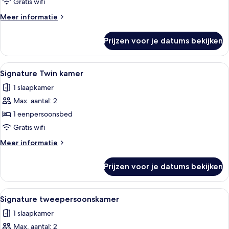
laden
Gratis wifi
Meer
Meer informatie
details
over
Prijzen voor je datums bekijken
Signature
kamer
Alle
Een plank met verschillende blikjes dr
21
Signature Twin kamer
foto's
1 slaapkamer
voor
Max. aantal: 2
Signature
Twin
1 eenpersoonsbed
kamer
Gratis wifi
laden
Meer
Meer informatie
details
over
Prijzen voor je datums bekijken
Signature
Twin
kamer
Alle
Een plank met verschillende blikjes dr
20
Signature tweepersoonskamer
foto's
1 slaapkamer
voor
Max. aantal: 2
Signature