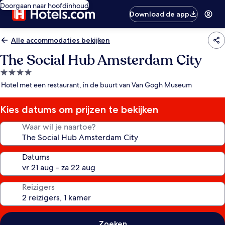
Doorgaan naar hoofdinhoud
Download de app
Alle accommodaties bekijken
The Social Hub Amsterdam City
4.0-
sterrenaccommodatie
Hotel met een restaurant, in de buurt van Van Gogh Museum
Kies datums om prijzen te bekijken
Waar wil je naartoe?
Datums
Reizigers
Zoeken