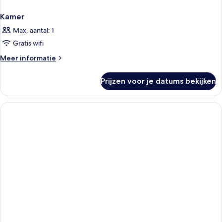
Kamer
Max. aantal: 1
Gratis wifi
Meer
Meer informatie
details
over
Prijzen voor je datums bekijken
Kamer