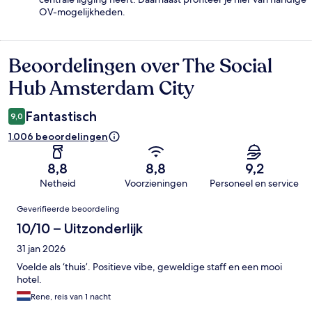
OV-mogelijkheden.
Beoordelingen over The Social
Beoordelingen
Hub Amsterdam City
Fantastisch
9,0
1.006 beoordelingen
8,8
8,8
9,2
Netheid
Voorzieningen
Personeel en service
Beoordelingen
Geverifieerde beoordeling
10/10 – Uitzonderlijk
31 jan 2026
Voelde als ‘thuis’. Positieve vibe, geweldige staff en een mooi
hotel.
Rene, reis van 1 nacht