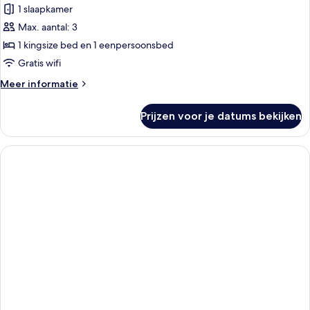
1 slaapkamer
voor
Max. aantal: 3
Signature
driepersoonskamer
1 kingsize bed en 1 eenpersoonsbed
laden
Gratis wifi
Meer
Meer informatie
details
over
Prijzen voor je datums bekijken
Signature
driepersoonskamer