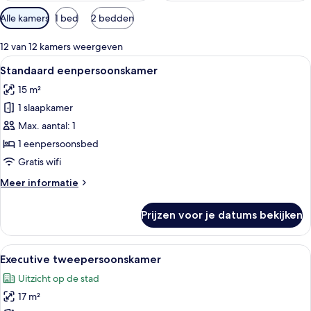
Beschikbare
Alle kamers
1 bed
2 bedden
filters
voor
12 van 12 kamers weergeven
kamers
Alle
Een moderne hotelkamer met een bed, 
12
Standaard eenpersoonskamer
foto's
15 m²
voor
1 slaapkamer
Standaard
eenpersoonskamer
Max. aantal: 1
laden
1 eenpersoonsbed
Gratis wifi
Meer
Meer informatie
details
over
Prijzen voor je datums bekijken
Standaard
eenpersoonskamer
Alle
Een moderne hotelkamer met een bed, 
13
Executive tweepersoonskamer
foto's
Uitzicht op de stad
voor
17 m²
Executive