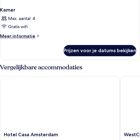
Kamer
Max. aantal: 4
Gratis wifi
Meer
Meer informatie
details
over
Prijzen voor je datums bekijken
Kamer
Vergelijkbare accommodaties
Hotel Casa Amsterdam
WestCor
Hotel
WestCo
Hotel Casa Amsterdam
WestCo
Casa
Fashion