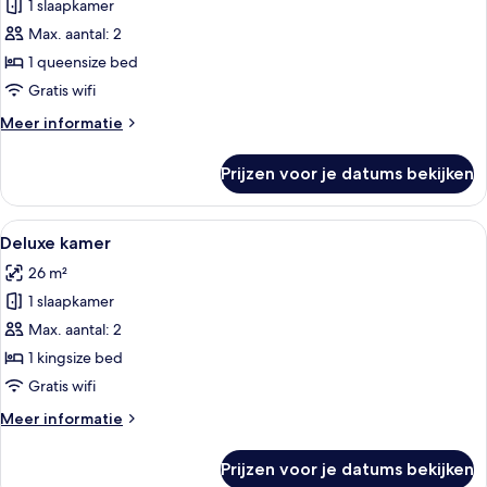
tweepersoonskamer
1 slaapkamer
laden
Max. aantal: 2
1 queensize bed
Gratis wifi
Meer
Meer informatie
details
over
Prijzen voor je datums bekijken
Executive
tweepersoonskamer
Alle
Een moderne hotelkamer met een bed, 
11
Deluxe kamer
foto's
26 m²
voor
1 slaapkamer
Deluxe
kamer
Max. aantal: 2
laden
1 kingsize bed
Gratis wifi
Meer
Meer informatie
details
over
Prijzen voor je datums bekijken
Deluxe