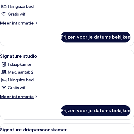
tweepersoonskamer
1 kingsize bed
laden
Gratis wifi
Meer
Meer informatie
details
over
Prijzen voor je datums bekijken
Signature
tweepersoonskamer
Alle
Een moderne keuken met inbouwappara
30
Signature studio
foto's
1 slaapkamer
voor
Max. aantal: 2
Signature
studio
1 kingsize bed
laden
Gratis wifi
Meer
Meer informatie
details
over
Prijzen voor je datums bekijken
Signature
studio
Alle
Een plank met verschillende blikjes dr
15
Signature driepersoonskamer
foto's