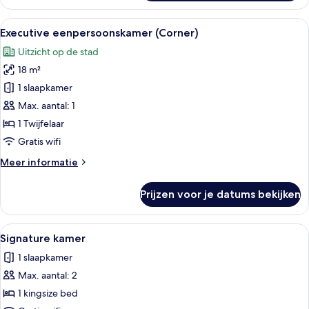
kamer
Alle
Een moderne kantoorruimte met een bur
10
Executive eenpersoonskamer (Corner)
foto's
Uitzicht op de stad
voor
18 m²
Executive
eenpersoonskamer
1 slaapkamer
(Corner)
Max. aantal: 1
laden
1 Twijfelaar
Gratis wifi
Meer
Meer informatie
details
over
Prijzen voor je datums bekijken
Executive
eenpersoonskamer
(Corner)
Alle
Een hotelkamer met een bed, twee stoe
26
Signature kamer
foto's
1 slaapkamer
voor
Max. aantal: 2
Signature
kamer
1 kingsize bed