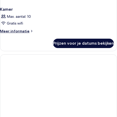
Kamer
Max. aantal: 10
Gratis wifi
Meer
Meer informatie
details
over
Prijzen voor je datums bekijken
Kamer