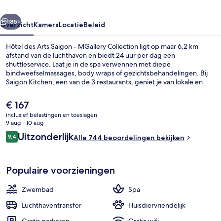
MGallery
rige
Volgende
Collection
185+
Overzicht
Kamers
Locatie
Beleid
Hôtel des Arts Saigon - MGallery Collection ligt op maar 6,2 km
afstand van de luchthaven en biedt 24 uur per dag een
shuttleservice. Laat je in de spa verwennen met diepe
bindweefselmassages, body wraps of gezichtsbehandelingen. Bij
Saigon Kitchen, een van de 3 restaurants, geniet je van lokale en
internationale gerechten voor ontbijt, lunch en diner. Dit hotel in
luxe stijl heeft ook topfaciliteiten zoals een buitenzwembad, een bar
De
€ 167
aan het zwembad en een 24-uurs fitnesscentrum. Andere reizigers
huidige
inclusief belastingen en toeslagen
waarderen het behulpzame personeel. Het openbaar vervoer vind
prijs
9 aug - 10 aug
je vlakbij: het is maar 14 lopen naar Metrostation Opera House.
Een buitenzwembad, ligstoelen bij h
is
Beoordelingen
Uitzonderlijk
9,4
Alle 744 beoordelingen bekijken
€ 167
9,4 op 10 –
Populaire voorzieningen
Zwembad
Spa
Luchthaventransfer
Huisdiervriendelijk