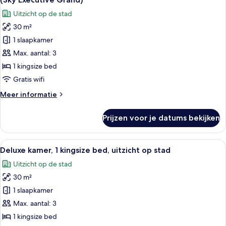
toegang
voor
Uitzicht op de stad
tot
Deluxe
de
30 m²
kamer,
clublounge
1 slaapkamer
1
(Sky
Executive)
kingsize
Max. aantal: 3
bed,
1 kingsize bed
toegang
Gratis wifi
tot
Meer
Meer informatie
de
details
clublounge
over
Prijzen voor je datums bekijken
Deluxe
(Sky
kamer,
Executive
1
Alle
Een hotelkamer met een groot bed, een
Grand)
8
kingsize
Deluxe kamer, 1 kingsize bed, uitzicht op stad
foto's
laden
bed,
Uitzicht op de stad
toegang
voor
tot
30 m²
Deluxe
de
kamer,
1 slaapkamer
clublounge
1
(Sky
Max. aantal: 3
Executive
kingsize
1 kingsize bed
Grand)
bed,