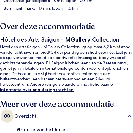
Onafhankelijkheidspaleis
- 8 min. lopen
- 0.8 km
Ben Thanh markt
- 17 min. lopen
- 1.5 km
Over deze accommodatie
Hôtel des Arts Saigon - MGallery Collection
Hôtel des Arts Saigon - MGallery Collection ligt op maar 6,2 km afstand
van de luchthaven en biedt 24 uur per dag een shuttleservice. Laat je in
de spa verwennen met diepe bindweefselmassages, body wraps of
gezichtsbehandelingen. Bij Saigon Kitchen, een van de 3 restaurants,
geniet je van lokale en internationale gerechten voor ontbijt, lunch en
diner. Dit hotel in luxe stijl heeft ook topfaciliteiten zoals een
buitenzwembad, een bar aan het zwembad en een 24-uurs
fitnesscentrum. Andere reizigers waarderen het behulpzame
personeel. Het openbaar vervoer vind je vlakbij: het is maar 14 lopen
Informatie over annuleringsrechten
naar Metrostation Opera House.
Meer over deze accommodatie
Overzicht
Grootte van het hotel