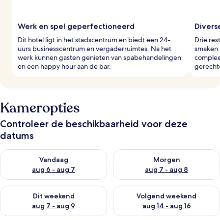
Werk en spel geperfectioneerd
Divers
Dit hotel ligt in het stadscentrum en biedt een 24-
Drie res
uurs businesscentrum en vergaderruimtes. Na het
smaken.
werk kunnen gasten genieten van spabehandelingen
compleet
en een happy hour aan de bar.
gerechte
Kameropties
Controleer de beschikbaarheid voor deze
datums
De beschikbaarheid controleren voor vanavond aug 6 - aug 7
De beschikbaarheid controler
Vandaag
Morgen
aug 6 - aug 7
aug 7 - aug 8
De beschikbaarheid controleren voor dit weekend aug 7 - aug
De beschikbaarheid controler
Dit weekend
Volgend weekend
aug 7 - aug 9
aug 14 - aug 16