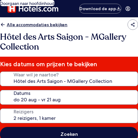
Doorgaan naar hoofdinhoud
Download de app
Alle accommodaties bekijken
Hôtel des Arts Saigon - MGallery
Collection
Kies datums om prijzen te bekijken
Waar wil je naartoe?
Datums
Reizigers
Zoeken