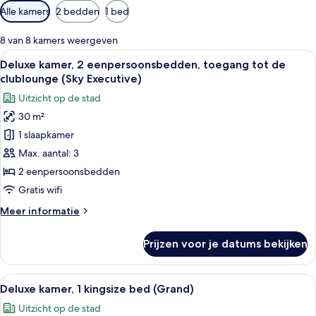
Beschikbare
Alle kamers
2 bedden
1 bed
filters
voor
8 van 8 kamers weergeven
kamers
Alle
Hotelkamer met een groot raam met ui
7
Deluxe kamer, 2 eenpersoonsbedden, toegang tot de
foto's
clublounge (Sky Executive)
voor
Uitzicht op de stad
Deluxe
30 m²
kamer,
1 slaapkamer
2
eenpersoonsbedden,
Max. aantal: 3
toegang
2 eenpersoonsbedden
tot
Gratis wifi
de
Meer
Meer informatie
clublounge
details
(Sky
over
Prijzen voor je datums bekijken
Deluxe
Executive)
kamer,
laden
2
Alle
Een hotelkamer met een groot bed, een
9
eenpersoonsbedden,
Deluxe kamer, 1 kingsize bed (Grand)
foto's
toegang
Uitzicht op de stad
tot
voor