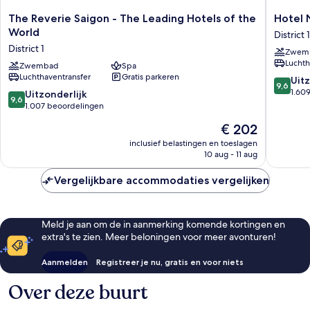
The
Hotel
The Reverie Saigon - The Leading Hotels of the
Hotel 
Reverie
Nikko
World
District 1
Saigon
Saigon
District 1
Zwem
-
District
Luchth
The
Zwembad
Spa
1
Luchthaventransfer
Gratis parkeren
Leading
9.6
Uitz
9,6
Hotels
van
1.60
9.6
Uitzonderlijk
9,6
of
10,
van
1.007 beoordelingen
the
Uitzonder
10,
De
€ 202
World
1.609
Uitzonderlijk,
prijs
District
beoorde
1.007
inclusief belastingen en toeslagen
is
1
10 aug - 11 aug
beoordelingen
€ 202
Vergelijkbare accommodaties vergelijken
Meld je aan om de in aanmerking komende kortingen en
extra's te zien. Meer beloningen voor meer avonturen!
Aanmelden
Registreer je nu, gratis en voor niets
Over deze buurt