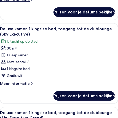
stad
details
laden
over
Prijzen voor je datums bekijken
Deluxe
kamer,
2
Alle
Een moderne hotelkamer met een groot
8
eenpersoonsbedden,
Deluxe kamer, 1 kingsize bed, toegang tot de clublounge
foto's
uitzicht
(Sky Executive)
op
voor
Uitzicht op de stad
stad
Deluxe
30 m²
kamer,
1 slaapkamer
1
kingsize
Max. aantal: 3
bed,
1 kingsize bed
toegang
Gratis wifi
tot
Meer
Meer informatie
de
details
clublounge
over
Prijzen voor je datums bekijken
Deluxe
(Sky
kamer,
Executive)
1
Alle
Een hotelkamer met een groot bed, een 
laden
9
kingsize
Deluxe kamer, 1 kingsize bed, toegang tot de clublounge
foto's
bed,
(Sky Executive Grand)