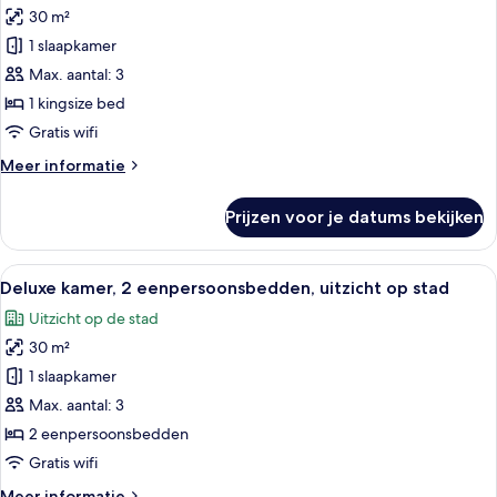
de
30 m²
Deluxe
clublounge
kamer,
1 slaapkamer
(Sky
1
Executive)
Max. aantal: 3
kingsize
1 kingsize bed
bed
Gratis wifi
(Grand)
Meer
Meer informatie
laden
details
over
Prijzen voor je datums bekijken
Deluxe
kamer,
1
Alle
Hotelkamer met een groot raam met ui
7
kingsize
Deluxe kamer, 2 eenpersoonsbedden, uitzicht op stad
foto's
bed
Uitzicht op de stad
(Grand)
voor
30 m²
Deluxe
kamer,
1 slaapkamer
2
Max. aantal: 3
eenpersoonsbedden,
2 eenpersoonsbedden
uitzicht
Gratis wifi
op
Meer
Meer informatie