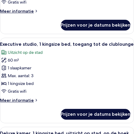
Gratis wifi
uitzicht
Meer
Meer informatie
op
details
stad
over
Prijzen voor je datums bekijken
laden
Deluxe
kamer,
1
Alle
Executive studio, 1 kingsize bed, toe
10
kingsize
Executive studio, 1 kingsize bed, toegang tot de clublounge
foto's
bed,
Uitzicht op de stad
uitzicht
voor
op
60 m²
Executive
stad
studio,
1 slaapkamer
1
Max. aantal: 3
kingsize
1 kingsize bed
bed,
Gratis wifi
toegang
Meer
Meer informatie
tot
details
de
over
Prijzen voor je datums bekijken
clublounge
Executive
studio,
laden
1
Alle
Hotelkamer met een groot bed, een bur
7
kingsize
Deluxe kamer, 1 kingsize bed, uitzicht op stad, op de hoek