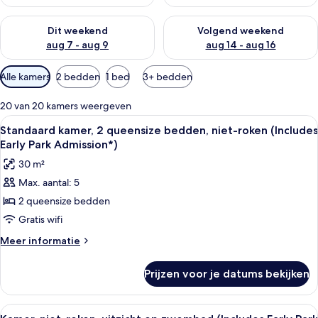
De beschikbaarheid controleren voor dit weekend aug 7 - aug
De beschikbaarheid controler
Dit weekend
Volgend weekend
aug 7 - aug 9
aug 14 - aug 16
Beschikbare
Alle kamers
2 bedden
1 bed
3+ bedden
filters
voor
20 van 20 kamers weergeven
kamers
Alle
Hotelkamer met een grote flatscreen t
6
Standaard kamer, 2 queensize bedden, niet-roken (Includes
foto's
Early Park Admission*)
voor
30 m²
Standaard
Max. aantal: 5
kamer,
2 queensize bedden
2
queensize
Gratis wifi
bedden,
Meer
Meer informatie
niet-
details
over
roken
Prijzen voor je datums bekijken
Standaard
(Includes
kamer,
Early
2
Alle
Een hotelkamer met een groot bed, ee
6
queensize