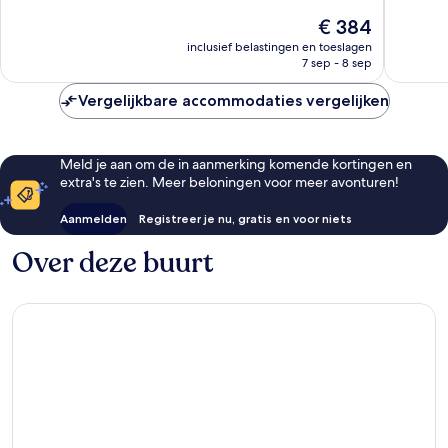
Fantastisch,
Florida
10,
De
€ 384
1.973
Center
Fantasti
prijs
beoordelingen
5.540
inclusief belastingen en toeslagen
is
7 sep - 8 sep
beoorde
€ 384
Vergelijkbare accommodaties vergelijken
Meld je aan om de in aanmerking komende kortingen en
extra's te zien. Meer beloningen voor meer avonturen!
Aanmelden
Registreer je nu, gratis en voor niets
Over deze buurt