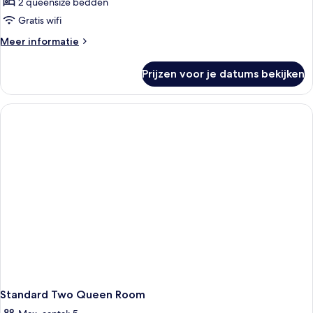
2 queensize bedden
Gratis wifi
Meer
Meer informatie
details
over
Prijzen voor je datums bekijken
Lagoon
View
Two
Queen
Room
Standard Two Queen Room