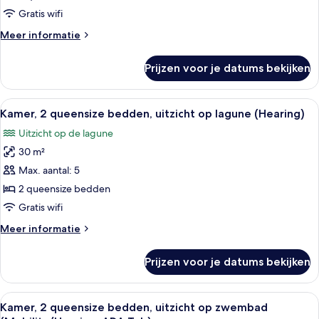
bedden,
Gratis wifi
uitzicht
Meer
Meer informatie
op
details
over
zwembad
Prijzen voor je datums bekijken
Kamer,
(Mobility)
2
laden
queensize
Alle
Een hotelkamer met twee bedden, een
7
bedden,
Kamer, 2 queensize bedden, uitzicht op lagune (Hearing)
foto's
uitzicht
Uitzicht op de lagune
op
voor
zwembad
30 m²
Kamer,
(Mobility)
2
Max. aantal: 5
queensize
2 queensize bedden
bedden,
Gratis wifi
uitzicht
Meer
Meer informatie
op
details
lagune
over
Prijzen voor je datums bekijken
Kamer,
(Hearing)
2
laden
queensize
Alle
Een hotelkamer met twee bedden, een
6
bedden,
Kamer, 2 queensize bedden, uitzicht op zwembad
foto's
uitzicht