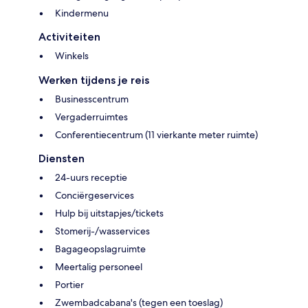
Kindermenu
Activiteiten
Winkels
Werken tijdens je reis
Businesscentrum
Vergaderruimtes
Conferentiecentrum (11 vierkante meter ruimte)
Diensten
24-uurs receptie
Conciërgeservices
Hulp bij uitstapjes/tickets
Stomerij-/wasservices
Bagageopslagruimte
Meertalig personeel
Portier
Zwembadcabana's (tegen een toeslag)