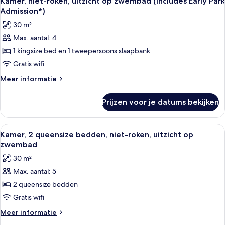
Park
Kamer, niet-roken, uitzicht op zwembad (Includes Early Park
foto's
bedden,
Admission*)
Admission*)
niet-
voor
laden
30 m²
roken
Kamer,
(Includes
Max. aantal: 4
niet-
Early
1 kingsize bed en 1 tweepersoons slaapbank
roken,
Park
Admission*)
uitzicht
Gratis wifi
op
Meer
Meer informatie
zwembad
details
over
(Includes
Prijzen voor je datums bekijken
Kamer,
Early
niet-
Park
roken,
Alle
Een hotelkamer met twee bedden, ee
7
Admission*)
uitzicht
Kamer, 2 queensize bedden, niet-roken, uitzicht op
foto's
op
laden
zwembad
zwembad
voor
30 m²
(Includes
Kamer,
Early
Max. aantal: 5
2
Park
2 queensize bedden
queensize
Admission*)
bedden,
Gratis wifi
niet-
Meer
Meer informatie
roken,
details