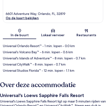
6601 Adventure Way, Orlando, FL, 32819
Op de kaart bekijken
Kaart
In de buurt
Lokaal vervoer
Restaurants
Universal Orlando Resort™
- 1 min. lopen
- 0.0 km
Universal’s Volcano Bay™
- 6 min. lopen
- 0.6 km
Universal's Islands of Adventure™
- 8 min. lopen
- 0.7 km
Universal CityWalk™
- 8 min. lopen
- 0.7 km
Universal Studios Florida™
- 12 min. lopen
- 1.1 km
Over deze accommodatie
Universal's Loews Sapphire Falls Resort
Universal's Loews Sapphire Falls Resort ligt op maar 5 minuten rijden van
Universal Orlando Resort™ en Universal CityWalk™. Neem een duik in