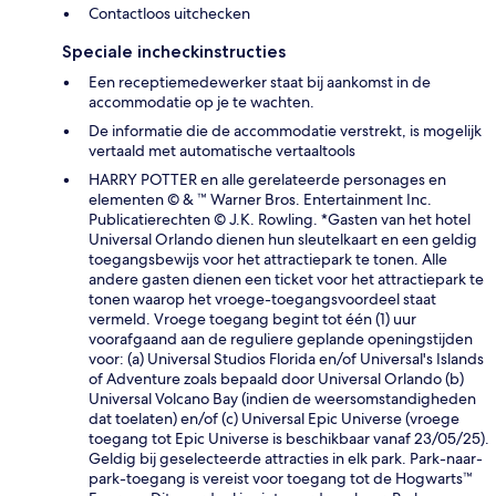
Contactloos uitchecken
Speciale incheckinstructies
Een receptiemedewerker staat bij aankomst in de
accommodatie op je te wachten.
De informatie die de accommodatie verstrekt, is mogelijk
vertaald met automatische vertaaltools
HARRY POTTER en alle gerelateerde personages en
elementen © & ™ Warner Bros. Entertainment Inc.
Publicatierechten © J.K. Rowling. *Gasten van het hotel
Universal Orlando dienen hun sleutelkaart en een geldig
toegangsbewijs voor het attractiepark te tonen. Alle
andere gasten dienen een ticket voor het attractiepark te
tonen waarop het vroege-toegangsvoordeel staat
vermeld. Vroege toegang begint tot één (1) uur
voorafgaand aan de reguliere geplande openingstijden
voor: (a) Universal Studios Florida en/of Universal's Islands
of Adventure zoals bepaald door Universal Orlando (b)
Universal Volcano Bay (indien de weersomstandigheden
dat toelaten) en/of (c) Universal Epic Universe (vroege
toegang tot Epic Universe is beschikbaar vanaf 23/05/25).
Geldig bij geselecteerde attracties in elk park. Park-naar-
park-toegang is vereist voor toegang tot de Hogwarts™