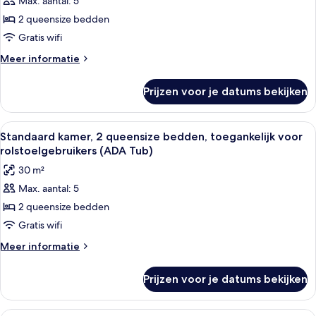
Max. aantal: 5
2 queensize bedden
Gratis wifi
Meer
Meer informatie
details
over
Prijzen voor je datums bekijken
Standard
Two
Queen
Alle
Een hotelkamer met twee bedden, een
5
Room
Standaard kamer, 2 queensize bedden, toegankelijk voor
foto's
rolstoelgebruikers (ADA Tub)
voor
30 m²
Standaard
Max. aantal: 5
kamer,
2 queensize bedden
2
queensize
Gratis wifi
bedden,
Meer
Meer informatie
toegankelijk
details
over
voor
Prijzen voor je datums bekijken
Standaard
rolstoelgebruikers
kamer,
(ADA
2
Een hotelkamer met twee bedden, een