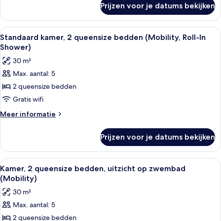
(Mobility/Hearing)
Prijzen voor je datums bekijken
Standaard
laden
kamer,
2
Alle
Een hotelkamer met twee bedden, een
5
queensize
Standaard kamer, 2 queensize bedden (Mobility, Roll-In
foto's
bedden
Shower)
(Mobility/Hearing)
voor
30 m²
Standaard
Max. aantal: 5
kamer,
2 queensize bedden
2
queensize
Gratis wifi
bedden
Meer
Meer informatie
(Mobility,
details
over
Roll-
Prijzen voor je datums bekijken
Standaard
In
kamer,
Shower)
2
Alle
Een hotelkamer met twee bedden, een
5
laden
queensize
Kamer, 2 queensize bedden, uitzicht op zwembad
foto's
bedden
(Mobility)
(Mobility,
voor
30 m²
Roll-
Kamer,
In
Max. aantal: 5
2
Shower)
2 queensize bedden
queensize