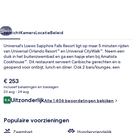
Falls
Resort
rige
Volgende
60+
Overzicht
Kamers
Locatie
Beleid
Universal's Loews Sapphire Falls Resort ligt op maar 5 minuten rijden
van Universal Orlando Resort™ en Universal CityWalk™. Neem een
duik in het buitenzwembad en ga een hapje eten bij Amatista
Cookhouse™. Dit restaurant serveert Caribische gerechten en is
geopend voor ontbijt, lunch en diner. Ook 2 bars/lounges, een
fitnesscentrum en een bubbelbad behoren tot de highlights.
Andere reizigers zijn erg te spreken over het zwembad en het
De
€ 253
behulpzame personeel.
huidige
inclusief belastingen en toeslagen
prijs
23 aug - 24 aug
Een buitenzwembad, zwembadcabana's
is
Beoordelingen
Uitzonderlijk
9,4
Alle 1.406 beoordelingen bekijken
€ 253
9,4 op 10 –
Populaire voorzieningen
Zwembad
Huisdiervriendelijk