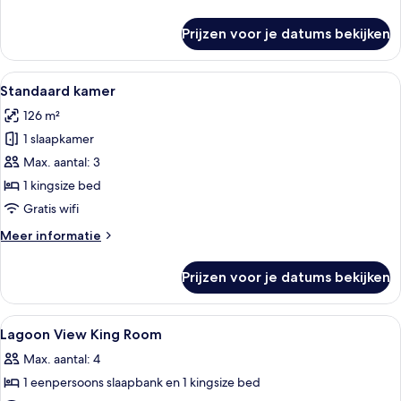
details
over
Prijzen voor je datums bekijken
Standaard
kamer
Alle
Een hotelkamer met een bed, een tele
6
Standaard kamer
foto's
126 m²
voor
1 slaapkamer
Standaard
kamer
Max. aantal: 3
laden
1 kingsize bed
Gratis wifi
Meer
Meer informatie
details
over
Prijzen voor je datums bekijken
Standaard
kamer
Alle
Luxe beddengoed, een kluis op de ka
2
Lagoon View King Room
foto's
Max. aantal: 4
voor
1 eenpersoons slaapbank en 1 kingsize bed
Lagoon