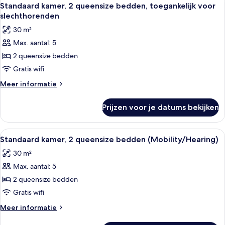
Alle
5
Tub)
queensize
Standaard kamer, 2 queensize bedden, toegankelijk voor
foto's
bedden,
laden
slechthorenden
toegankelijk
voor
30 m²
voor
Standaard
rolstoelgebruikers
Max. aantal: 5
kamer,
(ADA
2 queensize bedden
2
Tub)
queensize
Gratis wifi
bedden,
Meer
Meer informatie
toegankelijk
details
over
voor
Prijzen voor je datums bekijken
Standaard
slechthorenden
kamer,
laden
2
Alle
Een hotelkamer met twee bedden, een
5
queensize
Standaard kamer, 2 queensize bedden (Mobility/Hearing)
foto's
bedden,
30 m²
toegankelijk
voor
voor
Max. aantal: 5
Standaard
slechthorenden
kamer,
2 queensize bedden
2
Gratis wifi
queensize
Meer
Meer informatie
bedden
details
over