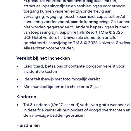
Express. Dit voordeel is niet overdraagbaar. Parken,
attracties, openingstijden en aanbiedingen voor vroege
toegang kunnen variëren en zijn onderhevig aan
vervanging, wijziging, beschikbaarheid, capaciteit en/of
annulering zonder voorafgaande kennisgeving. Ze kunnen
niet worden gegarandeerd. Andere beperkingen kunnen
van toepassing zijn. Sapphire Falls Resort TM & © 2025
UCF Hotel Venture III. Universele elementen en alle
gerelateerde aanwijzingen TM & © 2025 Universal Studios.
Alle rechten voorbehouden.
Vereist bij het inchecken
Creditcard, betaalpas of contante borgsom vereist voor
incidentele kosten
Identiteitsbewijs met foto mogelijk vereist
Minimumleeftijd om in te checken is 21 jaar
Kinderen
Tot 3 kinderen (t/m 17 jaar oud) verblijven gratis wanneer zij
in dezelfde kamer als hun ouders of voogd overnachten en
de aanwezige bedden gebruiken
Huisdieren