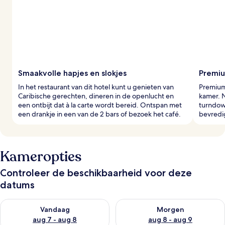
Smaakvolle hapjes en slokjes
Premiu
In het restaurant van dit hotel kunt u genieten van
Premium
Caribische gerechten, dineren in de openlucht en
kamer. 
een ontbijt dat à la carte wordt bereid. Ontspan met
turndow
een drankje in een van de 2 bars of bezoek het café.
bevredig
Kameropties
Controleer de beschikbaarheid voor deze
datums
De beschikbaarheid controleren voor vanavond aug 7 - aug 8
De beschikbaarheid controler
Vandaag
Morgen
aug 7 - aug 8
aug 8 - aug 9