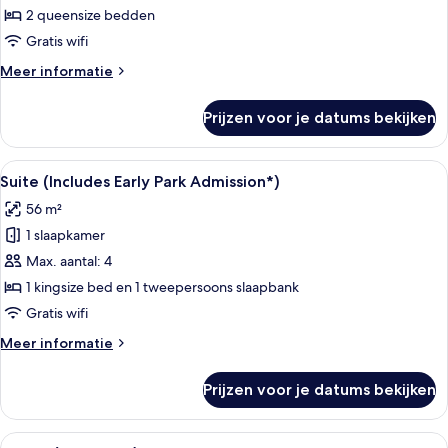
queensize
2 queensize bedden
bedden,
Gratis wifi
niet-
Meer
Meer informatie
roken,
details
uitzicht
over
Prijzen voor je datums bekijken
Kamer,
op
2
lagune
queensize
Alle
Een hotelkamer met een bed, een tele
laden
4
bedden,
Suite (Includes Early Park Admission*)
foto's
niet-
56 m²
roken,
voor
uitzicht
1 slaapkamer
Suite
op
(Includes
Max. aantal: 4
lagune
Early
1 kingsize bed en 1 tweepersoons slaapbank
Park
Gratis wifi
Admission*)
Meer
Meer informatie
laden
details
over
Prijzen voor je datums bekijken
Suite
(Includes
Early
Alle
Hotelkamer met een groot bed, een kle