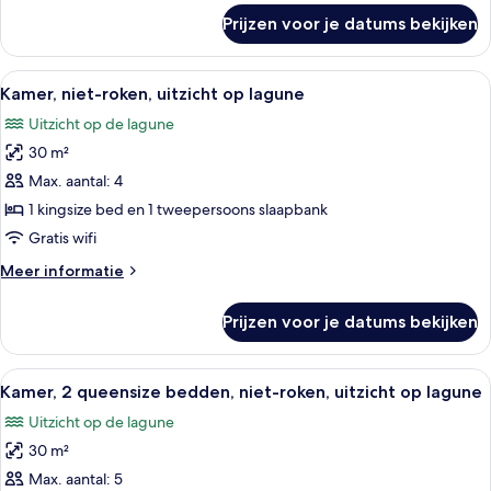
over
uitzicht
Prijzen voor je datums bekijken
Kamer,
op
2
zwembad
queensize
Alle
Een hotelkamer met een groot bed, ee
7
laden
bedden,
Kamer, niet-roken, uitzicht op lagune
foto's
niet-
Uitzicht op de lagune
roken,
voor
uitzicht
30 m²
Kamer,
op
niet-
Max. aantal: 4
zwembad
roken,
1 kingsize bed en 1 tweepersoons slaapbank
uitzicht
Gratis wifi
op
Meer
Meer informatie
lagune
details
laden
over
Prijzen voor je datums bekijken
Kamer,
niet-
roken,
Alle
Hotelkamer met een grote flatscreen t
6
uitzicht
Kamer, 2 queensize bedden, niet-roken, uitzicht op lagune
foto's
op
Uitzicht op de lagune
lagune
voor
30 m²
Kamer,
2
Max. aantal: 5