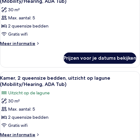
(Mobility/Hearing, ADA Tub)
op
voor
30 m²
lagune
Kamer,
(Hearing)
Max. aantal: 5
2
2 queensize bedden
queensize
bedden,
Gratis wifi
uitzicht
Meer
Meer informatie
op
details
over
zwembad
Prijzen voor je datums bekijken
Kamer,
(Mobility/Hearing,
2
ADA
queensize
Alle
Een hotelkamer met twee bedden, een
6
Tub)
bedden,
Kamer, 2 queensize bedden, uitzicht op lagune
foto's
uitzicht
laden
(Mobility/Hearing, ADA Tub)
op
voor
Uitzicht op de lagune
zwembad
Kamer,
(Mobility/Hearing,
30 m²
2
ADA
Max. aantal: 5
queensize
Tub)
bedden,
2 queensize bedden
uitzicht
Gratis wifi
op
Meer
Meer informatie
lagune
details