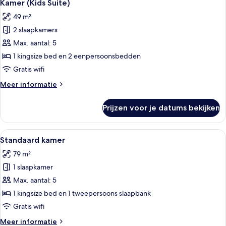
5
Park
Kamer (Kids Suite)
foto's
Admission*)
49 m²
voor
2 slaapkamers
Kamer
(Kids
Max. aantal: 5
Suite)
1 kingsize bed en 2 eenpersoonsbedden
laden
Gratis wifi
Meer
Meer informatie
details
over
Prijzen voor je datums bekijken
Kamer
(Kids
Suite)
Alle
Een hotelkamer met een bed, een tele
5
Standaard kamer
foto's
79 m²
voor
1 slaapkamer
Standaard
kamer
Max. aantal: 5
laden
1 kingsize bed en 1 tweepersoons slaapbank
Gratis wifi
Meer
Meer informatie