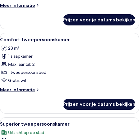
Room
Meer
Meer informatie
laden
details
over
Prijzen voor je datums bekijken
Business
Double
Room
Alle
Een moderne hotelkamer met een netj
6
Comfort tweepersoonskamer
foto's
23 m²
voor
1 slaapkamer
Comfort
tweepersoonskamer
Max. aantal: 2
laden
1 tweepersoonsbed
Gratis wifi
Meer
Meer informatie
details
over
Prijzen voor je datums bekijken
Comfort
tweepersoonskamer
Alle
Een hotelkamer met een bed, een stoel
8
Superior tweepersoonskamer
foto's
Uitzicht op de stad
voor