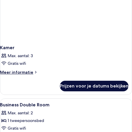
Kamer
Max. aantal: 3
Gratis wifi
Meer
Meer informatie
details
over
Prijzen voor je datums bekijken
Kamer
Alle
Een hotelkamer met een bed, een burea
5
Business Double Room
foto's
Max. aantal: 2
voor
1 tweepersoonsbed
Business
Double
Gratis wifi