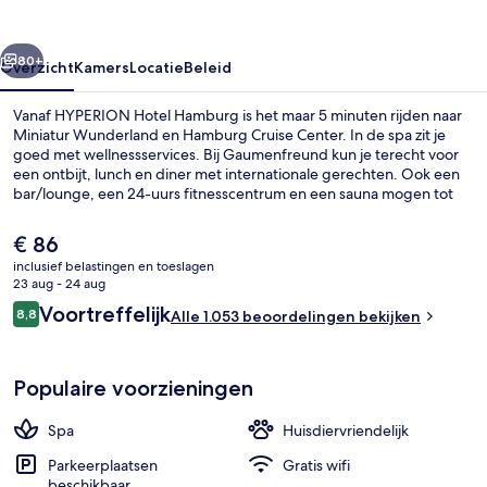
rige
Volgende
80+
Overzicht
Kamers
Locatie
Beleid
Vanaf HYPERION Hotel Hamburg is het maar 5 minuten rijden naar
Miniatur Wunderland en Hamburg Cruise Center. In de spa zit je
goed met wellnessservices. Bij Gaumenfreund kun je terecht voor
een ontbijt, lunch en diner met internationale gerechten. Ook een
bar/lounge, een 24-uurs fitnesscentrum en een sauna mogen tot
de hoogtepunten worden gerekend. Andere reizigers zijn vol lof
over het behulpzame personeel en de wandelmogelijkheden in de
De
€ 86
buurt. Het openbaar vervoer vind je op korte loopafstand: het is 7
huidige
inclusief belastingen en toeslagen
minuten lopen naar Metrostation Steinstraße en 9 minuten naar
prijs
23 aug - 24 aug
Station Steinstraße.
Bar (ter plaatse)
is
Beoordelingen
Voortreffelijk
8,8
Alle 1.053 beoordelingen bekijken
€ 86
8,8 op 10 –
Populaire voorzieningen
Spa
Huisdiervriendelijk
Parkeerplaatsen
Gratis wifi
beschikbaar