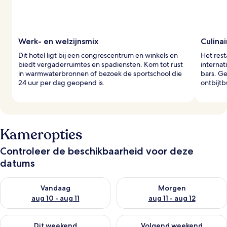
Werk- en welzijnsmix
Culinai
Dit hotel ligt bij een congrescentrum en winkels en
Het rest
biedt vergaderruimtes en spadiensten. Kom tot rust
internat
in warmwaterbronnen of bezoek de sportschool die
bars. Ge
24 uur per dag geopend is.
ontbijtb
Kameropties
Controleer de beschikbaarheid voor deze
datums
De beschikbaarheid controleren voor vanavond aug 10 - aug 1
De beschikbaarheid controlere
Vandaag
Morgen
aug 10 - aug 11
aug 11 - aug 12
De beschikbaarheid controleren voor dit weekend aug 14 - au
De beschikbaarheid controler
Dit weekend
Volgend weekend