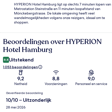
HYPERION Hotel Hamburg ligt op slechts 7 minuten lopen van
Metrostation Steinstraße en 11 minuten loopafstand van
Mönckebergstrasse. De lokale omgeving heeft veel
wandelmogelijkheden volgens onze reizigers, ideaal om te
shoppen.
Beoordelingen over HYPERION
Beoordelingen
Hotel Hamburg
Uitstekend
8,8
1.053 beoordelingen
9,2
8,8
9,0
Netheid
Voorzieningen
Personeel en service
Beoordelingen
Geverifieerde beoordeling
10/10 – Uitzonderlijk
28 mei 2026