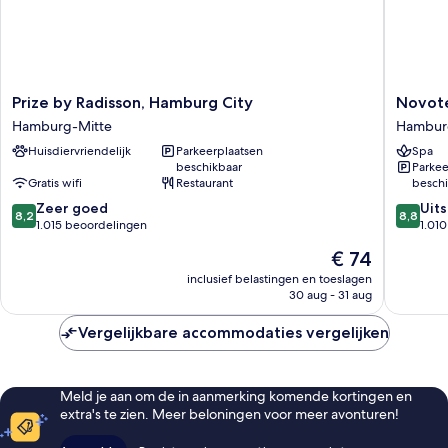
Prize
Novotel
Prize by Radisson, Hamburg City
Novote
by
Hambur
Hamburg-Mitte
Hambur
Radisson,
City
Huisdiervriendelijk
Parkeerplaatsen
Spa
Hamburg
Alster
beschikbaar
Parkee
City
Hambur
Gratis wifi
Restaurant
beschi
Hamburg-
Nord
8.2
8.8
Mitte
Zeer goed
Uit
8,2
8,8
van
van
1.015 beoordelingen
1.01
10,
10,
De
€ 74
Zeer
Uitstek
prijs
goed,
1.010
inclusief belastingen en toeslagen
is
30 aug - 31 aug
1.015
beoorde
€ 74
beoordelingen
Vergelijkbare accommodaties vergelijken
Meld je aan om de in aanmerking komende kortingen en
extra's te zien. Meer beloningen voor meer avonturen!