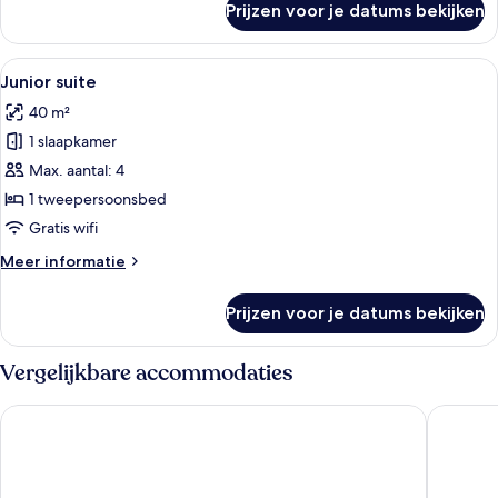
Prijzen voor je datums bekijken
Business
tweepersoonskamer
Alle
Een hotelkamer met een bank, een stoel
10
Junior suite
foto's
40 m²
voor
1 slaapkamer
Junior
suite
Max. aantal: 4
laden
1 tweepersoonsbed
Gratis wifi
Meer
Meer informatie
details
over
Prijzen voor je datums bekijken
Junior
suite
Vergelijkbare accommodaties
Prize by Radisson, Hamburg City
Novotel 