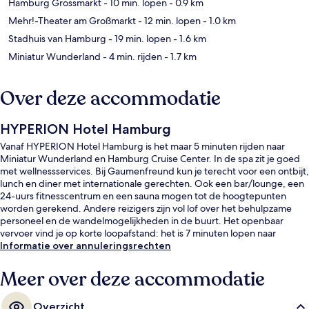
Hamburg Grossmarkt
- 10 min. lopen
- 0.9 km
Mehr!-Theater am Großmarkt
- 12 min. lopen
- 1.0 km
Stadhuis van Hamburg
- 19 min. lopen
- 1.6 km
Miniatur Wunderland
- 4 min. rijden
- 1.7 km
Over deze accommodatie
HYPERION Hotel Hamburg
Vanaf HYPERION Hotel Hamburg is het maar 5 minuten rijden naar
Miniatur Wunderland en Hamburg Cruise Center. In de spa zit je goed
met wellnessservices. Bij Gaumenfreund kun je terecht voor een ontbijt,
lunch en diner met internationale gerechten. Ook een bar/lounge, een
24-uurs fitnesscentrum en een sauna mogen tot de hoogtepunten
worden gerekend. Andere reizigers zijn vol lof over het behulpzame
personeel en de wandelmogelijkheden in de buurt. Het openbaar
vervoer vind je op korte loopafstand: het is 7 minuten lopen naar
Metrostation Steinstraße en 9 minuten naar Station Steinstraße.
Informatie over annuleringsrechten
Meer over deze accommodatie
Overzicht