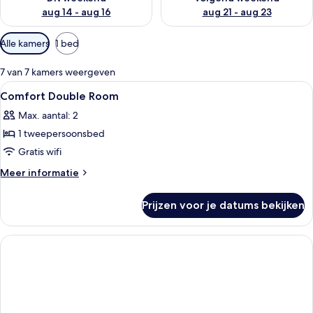
aug 14 - aug 16
aug 21 - aug 23
Beschikbare
Alle kamers
1 bed
filters
voor
7 van 7 kamers weergeven
kamers
Alle
Een hotelkamer met een bed, nachtkas
6
Comfort Double Room
foto's
Max. aantal: 2
voor
1 tweepersoonsbed
Comfort
Double
Gratis wifi
Room
Meer
Meer informatie
laden
details
over
Prijzen voor je datums bekijken
Comfort
Double
Room