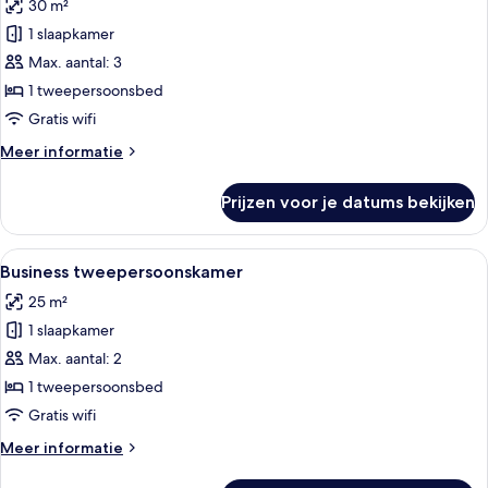
30 m²
Superior
tweepersoonskamer
1 slaapkamer
laden
Max. aantal: 3
1 tweepersoonsbed
Gratis wifi
Meer
Meer informatie
details
over
Prijzen voor je datums bekijken
Superior
tweepersoonskamer
Alle
Een moderne hotelkamer met een bed, e
5
Business tweepersoonskamer
foto's
25 m²
voor
1 slaapkamer
Business
tweepersoonskamer
Max. aantal: 2
laden
1 tweepersoonsbed
Gratis wifi
Meer
Meer informatie
details
over