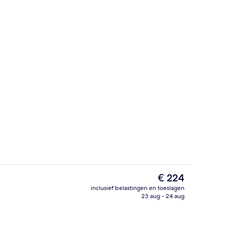
Behandelingskamers voor koppels, e
ccommodatie
De
€ 224
huidige
inclusief belastingen en toeslagen
prijs
23 aug - 24 aug
Designer toiletartikelen, een haardr
is
€ 224