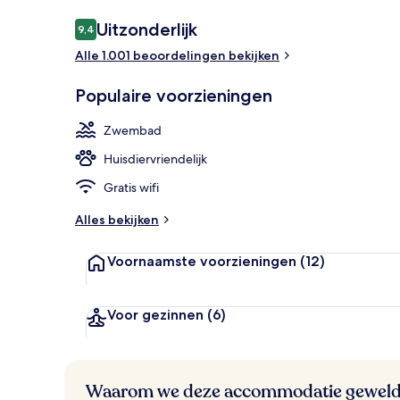
Beoordelingen
Uitzonderlijk
9,4
9,4 op 10 –
Alle 1.001 beoordelingen bekijken
2 buitenzwe
Populaire voorzieningen
Zwembad
Huisdiervriendelijk
Gratis wifi
Alles bekijken
Voornaamste voorzieningen
(12)
Voor gezinnen
(6)
Waarom we deze accommodatie geweld