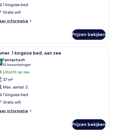
aden
1 kingsize bed
Gratis wifi
eer
er informatie
tails
er
Prijzen bekijken
ite
iplomat)
je, lamp, uitzicht op de oceaan en een balkon met een stoel en tafel.
le
Een hotelkamer met een bed, nachtkastje, lamp
18
mer, 1 kingsize bed, aan zee
oto's
Fantastisch
oor
2
9,2 van 10
(33
33 beoordelingen
amer,
beoordelingen)
Uitzicht op zee
37 m²
ingsize
Max. aantal: 2
ed,
1 kingsize bed
an
Gratis wifi
ee
aden
eer
er informatie
tails
er
Prijzen bekijken
mer,