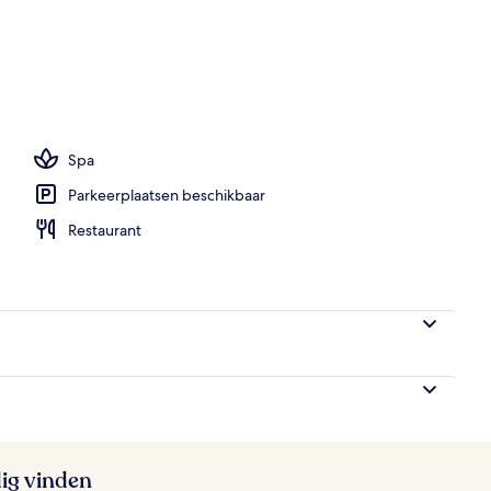
mbaden, zwembadcabana's (toeslag)
Spa
Parkeerplaatsen beschikbaar
Restaurant
ig vinden