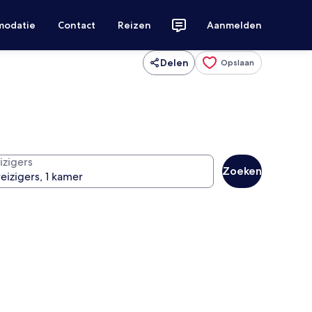
modatie
Contact
Reizen
Aanmelden
Delen
Opslaan
izigers
Zoeken