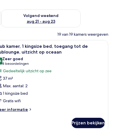
dit weekend aug 14 - aug 16
De beschikbaarheid controleren voor volgend weekend aug 2
Volgend weekend
aug 21 - aug 23
19 van 19 kamers weergeven
slaapbank, een ronde tafel en een grote spiegel.
le
Een hotelkamer met een bed, een slaapbank, ee
11
ub kamer, 1 kingsize bed, toegang tot de
oto's
ublounge, uitzicht op oceaan
oor
Zeer goed
4
lub
8,4 van 10
(8
8 beoordelingen
amer,
beoordelingen)
Gedeeltelijk uitzicht op zee
37 m²
ingsize
Max. aantal: 2
ed,
1 kingsize bed
oegang
Gratis wifi
ot
e
eer
er informatie
tails
lublounge,
er
tzicht
Prijzen bekijken
ub