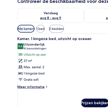
Controleer de beschikbaarheid voor de
De beschikbaarheid controleren voor vanavond aug 
De beschikbaa
Vandaag
aug 8 - aug 9
a
Beschikbare
Alle kamers
1 bed
2 bedden
filters
Alle
Een hotelkamer met een groot 
voor
10
Kamer, 1 kingsize bed, uitzicht op oceaan
foto's
kamers
Uitzonderlijk
voor
9,6
9,6 van 10
(18
18 beoordelingen
Kamer,
beoordelingen)
Uitzicht op zee
1
37 m²
kingsize
Max. aantal: 2
bed,
1 kingsize bed
uitzicht
Gratis wifi
op
oceaan
Meer
Meer informatie
laden
details
over
Kamer,
Prijzen bekijke
1