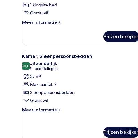
1
oceaan
1 kingsize bed
kingsize
Gratis wifi
bed
laden
Meer
Meer informatie
details
over
Prijzen bekijke
Grand
suite,
1
Alle
Een hotelkamer met twee bedde
9
kingsize
Kamer, 2 eenpersoonsbedden
foto's
bed
Uitzonderlijk
voor
10,0
10,0 van 10
(7
7 beoordelingen
Kamer,
beoordelingen)
37 m²
2
Max. aantal: 2
eenpersoonsbedden
2 eenpersoonsbedden
laden
Gratis wifi
Meer
Meer informatie
details
over
Kamer,
2
Prijzen bekijke
eenpersoonsbedden