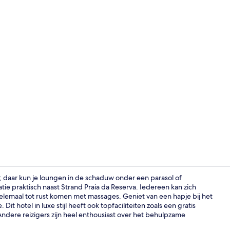
Video van a
nd; daar kun je loungen in de schaduw onder een parasol of
e praktisch naast Strand Praia da Reserva. Iedereen kan zich
lemaal tot rust komen met massages. Geniet van een hapje bij het
Exterieur
t hotel in luxe stijl heeft ook topfaciliteiten zoals een gratis
ndere reizigers zijn heel enthousiast over het behulpzame