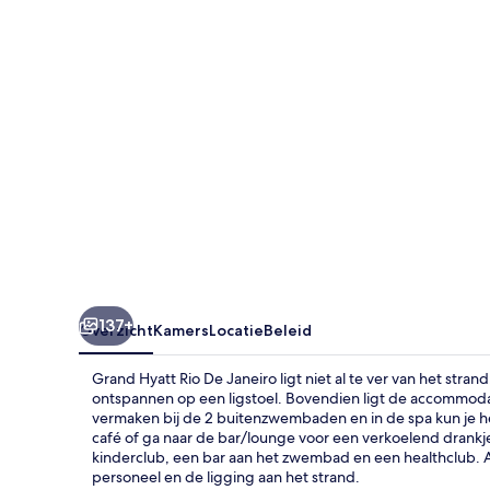
Janeiro
137+
Overzicht
Kamers
Locatie
Beleid
Grand Hyatt Rio De Janeiro ligt niet al te ver van het stra
ontspannen op een ligstoel. Bovendien ligt de accommodati
vermaken bij de 2 buitenzwembaden en in de spa kun je he
café of ga naar de bar/lounge voor een verkoelend drankje. Di
kinderclub, een bar aan het zwembad en een healthclub. A
personeel en de ligging aan het strand.