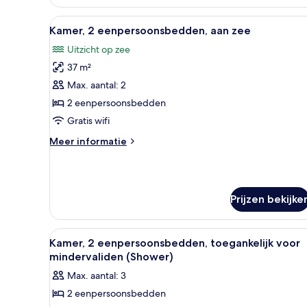
Alle
Een balkon met uitzicht op het
12
Kamer, 2 eenpersoonsbedden, aan zee
foto's
Uitzicht op zee
voor
37 m²
Kamer,
2
Max. aantal: 2
eenpersoonsbedden,
2 eenpersoonsbedden
aan
Gratis wifi
zee
Meer
Meer informatie
laden
details
over
Kamer,
2
Prijzen bekijke
eenpersoonsbedden,
aan
zee
Alle
Een hotelkamer met drie bedde
5
Kamer, 2 eenpersoonsbedden, toegankelijk voor
foto's
mindervaliden (Shower)
voor
Max. aantal: 3
Kamer,
2 eenpersoonsbedden
2