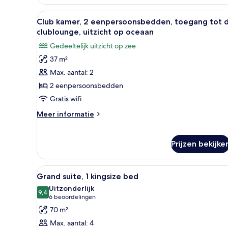
kingsize
bed,
Alle
Een hotelkamer met twee bedde
uitzicht
11
Club kamer, 2 eenpersoonsbedden, toegang tot 
foto's
op
clublounge, uitzicht op oceaan
oceaan
voor
Gedeeltelijk uitzicht op zee
Club
37 m²
kamer,
Max. aantal: 2
2
eenpersoonsbedden,
2 eenpersoonsbedden
toegang
Gratis wifi
tot
Meer
Meer informatie
de
details
clublounge,
over
Club
uitzicht
Prijzen bekijke
kamer,
op
2
oceaan
eenpersoonsbedden,
Alle
Hotelkamer met een bed, een 
12
Grand suite, 1 kingsize bed
toegang
laden
foto's
tot
Uitzonderlijk
voor
9,4
de
9,4 van 10
(6
6 beoordelingen
Grand
clublounge,
beoordelingen)
70 m²
uitzicht
suite,
Max. aantal: 4
op